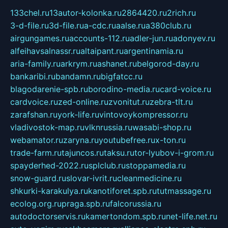
133chel.ru
13autor-kolonka.ru
2864420.ru
2rich.ru
3-d-file.ru
3d-file.ru
a-cdc.ru
aalse.ru
a380club.ru
airgungames.ru
accounts-112.ru
adler-jun.ru
adonyev.ru
alfeihavsalnassr.ru
altaipant.ru
argentinamia.ru
aria-family.ru
arkrym.ru
ashanet.ru
belgorod-day.ru
bankaribi.ru
bandamn.ru
bigfatcc.ru
blagodarenie-spb.ru
borodino-media.ru
card-voice.ru
cardvoice.ru
zed-online.ru
zvonitut.ru
zebra-tlt.ru
zarafshan.ru
york-life.ru
vintovoykompressor.ru
vladivostok-map.ru
vlknrussia.ru
wasabi-shop.ru
webamator.ru
zaryna.ru
youtubefree.ru
x-ton.ru
trade-farm.ru
tajuncos.ru
taksu.ru
tor-lyubov-i-grom.ru
spayderhed-2022.ru
splclub.ru
stoppamedia.ru
snow-guard.ru
slovar-ivrit.ru
cleanmedicine.ru
shkurki-karakulya.ru
kanotiforet.spb.ru
tutmassage.ru
ecolog.org.ru
praga.spb.ru
falcorussia.ru
autodoctorservis.ru
kamertondom.spb.ru
net-life.net.ru