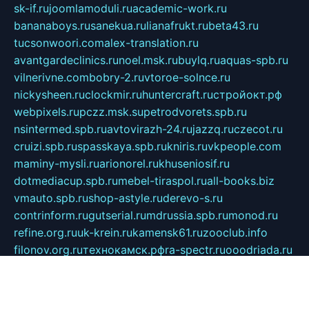
sk-if.ru
joomlamoduli.ru
academic-work.ru
bananaboys.ru
sanekua.ru
lianafrukt.ru
beta43.ru
tucsonwoori.com
alex-translation.ru
avantgardeclinics.ru
noel.msk.ru
buylq.ru
aquas-spb.ru
vilnerivne.com
bobry-2.ru
vtoroe-solnce.ru
nickysheen.ru
clockmir.ru
huntercraft.ru
стройокт.рф
webpixels.ru
pczz.msk.su
petrodvorets.spb.ru
nsintermed.spb.ru
avtovirazh-24.ru
jazzq.ru
czecot.ru
cruizi.spb.ru
spasskaya.spb.ru
kniris.ru
vkpeople.com
maminy-mysli.ru
arionorel.ru
khuseniosif.ru
dotmediacup.spb.ru
mebel-tiraspol.ru
all-books.biz
vmauto.spb.ru
shop-astyle.ru
derevo-s.ru
contrinform.ru
gutserial.ru
mdrussia.spb.ru
monod.ru
refine.org.ru
uk-krein.ru
kamensk61.ru
zooclub.info
filonov.org.ru
технокамск.рф
ra-spectr.ru
ooodriada.ru
promelmash.spb.ru
ixtys.spb.ru
fccity.ru
glamourstudio.spb.ru
kola-nature.org
spbmaster.spb.ru
musicoutlet.ru
china.msk.ru
bulldog.su
grimm-online.ru