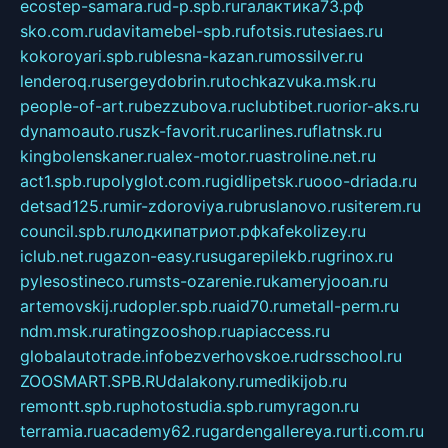
ecostep-samara.ru
d-p.spb.ru
галактика73.рф
sko.com.ru
davitamebel-spb.ru
fotsis.ru
tesiaes.ru
kokoroyari.spb.ru
blesna-kazan.ru
mossilver.ru
lenderoq.ru
sergeydobrin.ru
tochkazvuka.msk.ru
people-of-art.ru
bezzubova.ru
clubtibet.ru
orior-aks.ru
dynamoauto.ru
szk-favorit.ru
carlines.ru
flatnsk.ru
kingbolenskaner.ru
alex-motor.ru
astroline.net.ru
act1.spb.ru
polyglot.com.ru
gidlipetsk.ru
ooo-driada.ru
detsad125.ru
mir-zdoroviya.ru
bruslanovo.ru
siterem.ru
council.spb.ru
лодкипатриот.рф
kafekolizey.ru
iclub.net.ru
gazon-easy.ru
sugarepilekb.ru
grinox.ru
pylesostineco.ru
msts-ozarenie.ru
kameryjooan.ru
artemovskij.ru
dopler.spb.ru
aid70.ru
metall-perm.ru
ndm.msk.ru
ratingzooshop.ru
apiaccess.ru
globalautotrade.info
bezverhovskoe.ru
drsschool.ru
ZOOSMART.SPB.RU
dalakony.ru
medikijob.ru
remontt.spb.ru
photostudia.spb.ru
myragon.ru
terramia.ru
academy62.ru
gardengallereya.ru
rti.com.ru