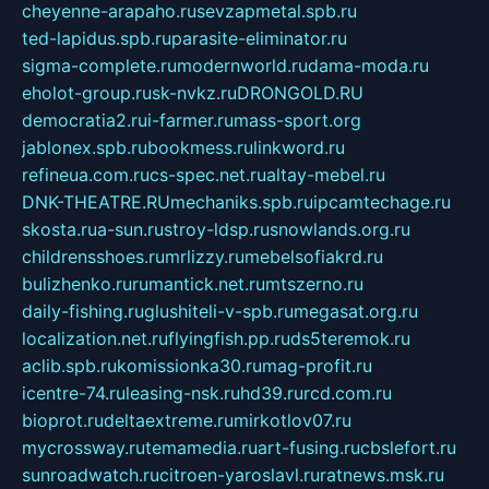
cheyenne-arapaho.ru
sevzapmetal.spb.ru
ted-lapidus.spb.ru
parasite-eliminator.ru
sigma-complete.ru
modernworld.ru
dama-moda.ru
eholot-group.ru
sk-nvkz.ru
DRONGOLD.RU
democratia2.ru
i-farmer.ru
mass-sport.org
jablonex.spb.ru
bookmess.ru
linkword.ru
refineua.com.ru
cs-spec.net.ru
altay-mebel.ru
DNK-THEATRE.RU
mechaniks.spb.ru
ipcamtechage.ru
skosta.ru
a-sun.ru
stroy-ldsp.ru
snowlands.org.ru
childrensshoes.ru
mrlizzy.ru
mebelsofiakrd.ru
bulizhenko.ru
rumantick.net.ru
mtszerno.ru
daily-fishing.ru
glushiteli-v-spb.ru
megasat.org.ru
localization.net.ru
flyingfish.pp.ru
ds5teremok.ru
aclib.spb.ru
komissionka30.ru
mag-profit.ru
icentre-74.ru
leasing-nsk.ru
hd39.ru
rcd.com.ru
bioprot.ru
deltaextreme.ru
mirkotlov07.ru
mycrossway.ru
temamedia.ru
art-fusing.ru
cbslefort.ru
sunroadwatch.ru
citroen-yaroslavl.ru
ratnews.msk.ru