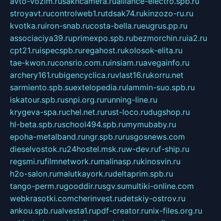
avto-vozim.ru
sakhcamera.ru
alliance-electro.spb.ru
stroyavt.ru
controlweb1.ru
tdsak74.ru
kinzozo-ru.ru
kvotka.ru
iron-snab.ru
costa-bella.ru
eugrus.pp.ru
associaciya39.ru
primexpo.spb.ru
bezmorchin.ru
ia2.ru
cpt21.ru
ispecspb.ru
regahost.ru
kolosok-elita.ru
tae-kwon.ru
consrio.com.ru
insiam.ru
avegainfo.ru
archery161.ru
bigencyclica.ru
vlast16.ru
korru.net
sarmiento.spb.su
extelopedia.ru
lammin-suo.spb.ru
iskatour.spb.ru
snpi.org.ru
running-line.ru
krygeva-spa.ru
chel.net.ru
rust-loco.ru
dugshop.ru
hl-beta.spb.ru
school494.spb.ru
mymubaby.ru
epoha-metalband.ru
ngr.spb.ru
rusgosnews.com
dieselvostok.ru
24hostel.msk.ru
w-dev.ru
f-ship.ru
regsmi.ru
filmnetwork.ru
malinasp.ru
kinosvin.ru
h2o-salon.ru
malutkayork.ru
deltaprim.spb.ru
tango-perm.ru
gooddir.ru
sgv.su
multiki-online.com
webkrasotki.com
cherinvest.ru
detskiy-ostrov.ru
ankou.spb.ru
alvesta1.ru
pdf-creator.ru
nix-files.org.ru