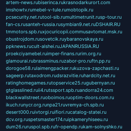
artem-news.ru
biserinca.ru
krasnodarkurort.com
imshowtv.ru
mebel-v-tule.ru
mobtopik.ru
pcsecurity.net.ru
tool-sib.ru
multimetrunit.ru
sp-tour.ru
fan-cs.ru
santeh-russia.ru
symbian9.net.ru
DSHAIR.RU
tmmotors.spb.ru
xjocuricopii.com
musavtomat.msk.ru
obustrojdom.ru
sovetcik.ru
ybaranovskaya.ru
ppknews.ru
cult-alshei.ru
JAPANRUSSIA.RU
proekciyamebel.ru
imper-finans.ru
rim.org.ru
glamourai.ru
brassminus.ru
zabor-pro.ru
ftn.pp.ru
dorogoe58.ru
laimengpacker.ru
kuzova-zapchasti.ru
sageerp.ru
taxodrom.ru
dsrazvitie.ru
hardcity.net.ru
ratinghomegames.ru
topservice25.ru
gubernyan.ru
gtglasslined.ru
ii4.ru
tssport.spb.ru
andorra24.com
blackwallstreet.ru
oboimos.ru
optim-doors.com.ru
ikuch.ru
nycr.org.ru
npa21.ru
vremya-ch.spb.ru
desert000.ru
ivtorgi.ru
ifiori.ru
catalog-statei.ru
dcv.org.ru
spetsmaster174.ru
ipkameryhiseeu.ru
dum26.ru
ruspol.spb.ru
fr-opendp.ru
kam-solnyshko.ru