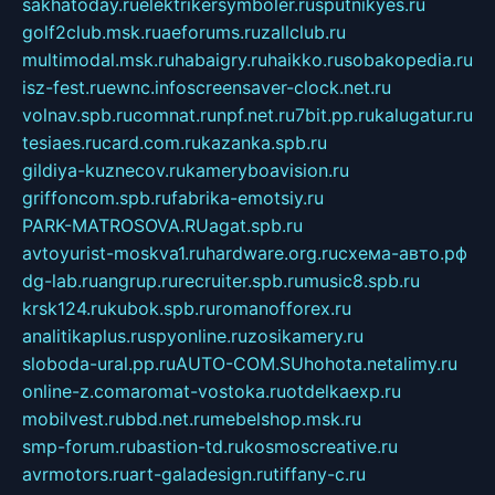
sakhatoday.ru
elektrikersymboler.ru
sputnikyes.ru
golf2club.msk.ru
aeforums.ru
zallclub.ru
multimodal.msk.ru
habaigry.ru
haikko.ru
sobakopedia.ru
isz-fest.ru
ewnc.info
screensaver-clock.net.ru
volnav.spb.ru
comnat.ru
npf.net.ru
7bit.pp.ru
kalugatur.ru
tesiaes.ru
card.com.ru
kazanka.spb.ru
gildiya-kuznecov.ru
kameryboavision.ru
griffoncom.spb.ru
fabrika-emotsiy.ru
PARK-MATROSOVA.RU
agat.spb.ru
avtoyurist-moskva1.ru
hardware.org.ru
схема-авто.рф
dg-lab.ru
angrup.ru
recruiter.spb.ru
music8.spb.ru
krsk124.ru
kubok.spb.ru
romanofforex.ru
analitikaplus.ru
spyonline.ru
zosikamery.ru
sloboda-ural.pp.ru
AUTO-COM.SU
hohota.net
alimy.ru
online-z.com
aromat-vostoka.ru
otdelkaexp.ru
mobilvest.ru
bbd.net.ru
mebelshop.msk.ru
smp-forum.ru
bastion-td.ru
kosmoscreative.ru
avrmotors.ru
art-galadesign.ru
tiffany-c.ru