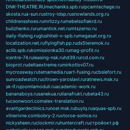
DNK-THEATRE.RU
mechaniks.spb.ru
ipcamtechage.ru
skosta.ru
a-sun.ru
stroy-ldsp.ru
snowlands.org.ru
childrensshoes.ru
mrlizzy.ru
mebelsofiakrd.ru
bulizhenko.ru
rumantick.net.ru
mtszerno.ru
daily-fishing.ru
glushiteli-v-spb.ru
megasat.org.ru
localization.net.ru
flyingfish.pp.ru
ds5teremok.ru
aclib.spb.ru
komissionka30.ru
mag-profit.ru
icentre-74.ru
leasing-nsk.ru
hd39.ru
rcd.com.ru
bioprot.ru
deltaextreme.ru
mirkotlov07.ru
mycrossway.ru
temamedia.ru
art-fusing.ru
cbslefort.ru
sunroadwatch.ru
citroen-yaroslavl.ru
ratnews.msk.ru
sk-if.ru
joomlamoduli.ru
academic-work.ru
bananaboys.ru
sanekua.ru
lianafrukt.ru
beta43.ru
tucsonwoori.com
alex-translation.ru
avantgardeclinics.ru
noel.msk.ru
buylq.ru
aquas-spb.ru
vilnerivne.com
bobry-2.ru
vtoroe-solnce.ru
nickysheen.ru
clockmir.ru
huntercraft.ru
стройокт.рф