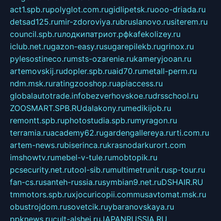
act1.spb.ru
polyglot.com.ru
gidlipetsk.ru
ooo-driada.ru
detsad125.ru
mir-zdoroviya.ru
bruslanovo.ru
siterem.ru
council.spb.ru
лодкипатриот.рф
kafekolizey.ru
iclub.net.ru
gazon-easy.ru
sugarepilekb.ru
grinox.ru
pylesostineco.ru
msts-ozarenie.ru
kameryjooan.ru
artemovskij.ru
dopler.spb.ru
aid70.ru
metall-perm.ru
ndm.msk.ru
ratingzooshop.ru
apiaccess.ru
globalautotrade.info
bezverhovskoe.ru
drsschool.ru
ZOOSMART.SPB.RU
dalakony.ru
medikijob.ru
remontt.spb.ru
photostudia.spb.ru
myragon.ru
terramia.ru
academy62.ru
gardengallereya.ru
rti.com.ru
artem-news.ru
biserinca.ru
krasnodarkurort.com
imshowtv.ru
mebel-v-tule.ru
mobtopik.ru
pcsecurity.net.ru
tool-sib.ru
multimetrunit.ru
sp-tour.ru
fan-cs.ru
santeh-russia.ru
symbian9.net.ru
DSHAIR.RU
tmmotors.spb.ru
xjocuricopii.com
musavtomat.msk.ru
obustrojdom.ru
sovetcik.ru
ybaranovskaya.ru
ppknews.ru
cult-alshei.ru
JAPANRUSSIA.RU