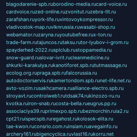
blagodarenie-spb.ru
borodino-media.ru
card-voice.ru
cardvoice.ru
zed-online.ru
zvonitut.ru
zebra-tlt.ru
zarafshan.ru
york-life.ru
vintovoykompressor.ru
vladivostok-map.ru
vlknrussia.ru
wasabi-shop.ru
webamator.ru
zaryna.ru
youtubefree.ru
x-ton.ru
trade-farm.ru
tajuncos.ru
taksu.ru
tor-lyubov-i-grom.ru
spayderhed-2022.ru
splclub.ru
stoppamedia.ru
snow-guard.ru
slovar-ivrit.ru
cleanmedicine.ru
shkurki-karakulya.ru
kanotiforet.spb.ru
tutmassage.ru
ecolog.org.ru
praga.spb.ru
falcorussia.ru
autodoctorservis.ru
kamertondom.spb.ru
net-life.net.ru
avto-vozim.ru
sakhcamera.ru
alliance-electro.spb.ru
stroyavt.ru
controlweb1.ru
tdsak74.ru
kinzozo-ru.ru
kvotka.ru
iron-snab.ru
costa-bella.ru
eugrus.pp.ru
associaciya39.ru
primexpo.spb.ru
bezmorchin.ru
ia2.ru
cpt21.ru
ispecspb.ru
regahost.ru
kolosok-elita.ru
tae-kwon.ru
consrio.com.ru
insiam.ru
avegainfo.ru
archery161.ru
bigencyclica.ru
vlast16.ru
korru.net