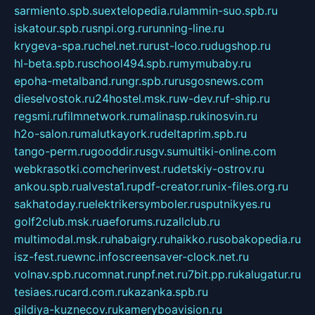
sarmiento.spb.su
extelopedia.ru
lammin-suo.spb.ru
iskatour.spb.ru
snpi.org.ru
running-line.ru
krygeva-spa.ru
chel.net.ru
rust-loco.ru
dugshop.ru
hl-beta.spb.ru
school494.spb.ru
mymubaby.ru
epoha-metalband.ru
ngr.spb.ru
rusgosnews.com
dieselvostok.ru
24hostel.msk.ru
w-dev.ru
f-ship.ru
regsmi.ru
filmnetwork.ru
malinasp.ru
kinosvin.ru
h2o-salon.ru
malutkayork.ru
deltaprim.spb.ru
tango-perm.ru
gooddir.ru
sgv.su
multiki-online.com
webkrasotki.com
cherinvest.ru
detskiy-ostrov.ru
ankou.spb.ru
alvesta1.ru
pdf-creator.ru
nix-files.org.ru
sakhatoday.ru
elektrikersymboler.ru
sputnikyes.ru
golf2club.msk.ru
aeforums.ru
zallclub.ru
multimodal.msk.ru
habaigry.ru
haikko.ru
sobakopedia.ru
isz-fest.ru
ewnc.info
screensaver-clock.net.ru
volnav.spb.ru
comnat.ru
npf.net.ru
7bit.pp.ru
kalugatur.ru
tesiaes.ru
card.com.ru
kazanka.spb.ru
gildiya-kuznecov.ru
kameryboavision.ru