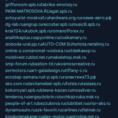
griffoncom.spb.ru
fabrika-emotsiy.ru
PARK-MATROSOVA.RU
agat.spb.ru
avtoyurist-moskva1.ru
hardware.org.ru
схема-авто.рф
dg-lab.ru
angrup.ru
recruiter.spb.ru
music8.spb.ru
krsk124.ru
kubok.spb.ru
romanofforex.ru
analitikaplus.ru
spyonline.ru
zosikamery.ru
sloboda-ural.pp.ru
AUTO-COM.SU
hohota.net
alimy.ru
online-z.com
aromat-vostoka.ru
otdelkaexp.ru
mobilvest.ru
bbd.net.ru
mebelshop.msk.ru
smp-forum.ru
bastion-td.ru
kosmoscreative.ru
avrmotors.ru
art-galadesign.ru
tiffany-c.ru
ecostep-samara.ru
d-p.spb.ru
галактика73.рф
sko.com.ru
davitamebel-spb.ru
fotsis.ru
tesiaes.ru
kokoroyari.spb.ru
blesna-kazan.ru
mossilver.ru
lenderoq.ru
sergeydobrin.ru
tochkazvuka.msk.ru
people-of-art.ru
bezzubova.ru
clubtibet.ru
orior-aks.ru
dynamoauto.ru
szk-favorit.ru
carlines.ru
flatnsk.ru
kingbolenskaner.ru
alex-motor.ru
astroline.net.ru