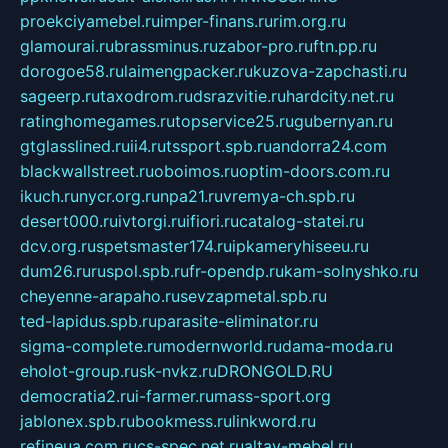
proekciyamebel.ru
imper-finans.ru
rim.org.ru
glamourai.ru
brassminus.ru
zabor-pro.ru
ftn.pp.ru
dorogoe58.ru
laimengpacker.ru
kuzova-zapchasti.ru
sageerp.ru
taxodrom.ru
dsrazvitie.ru
hardcity.net.ru
ratinghomegames.ru
topservice25.ru
gubernyan.ru
gtglasslined.ru
ii4.ru
tssport.spb.ru
andorra24.com
blackwallstreet.ru
oboimos.ru
optim-doors.com.ru
ikuch.ru
nycr.org.ru
npa21.ru
vremya-ch.spb.ru
desert000.ru
ivtorgi.ru
ifiori.ru
catalog-statei.ru
dcv.org.ru
spetsmaster174.ru
ipkameryhiseeu.ru
dum26.ru
ruspol.spb.ru
fr-opendp.ru
kam-solnyshko.ru
cheyenne-arapaho.ru
sevzapmetal.spb.ru
ted-lapidus.spb.ru
parasite-eliminator.ru
sigma-complete.ru
modernworld.ru
dama-moda.ru
eholot-group.ru
sk-nvkz.ru
DRONGOLD.RU
democratia2.ru
i-farmer.ru
mass-sport.org
jablonex.spb.ru
bookmess.ru
linkword.ru
refineua.com.ru
cs-spec.net.ru
altay-mebel.ru