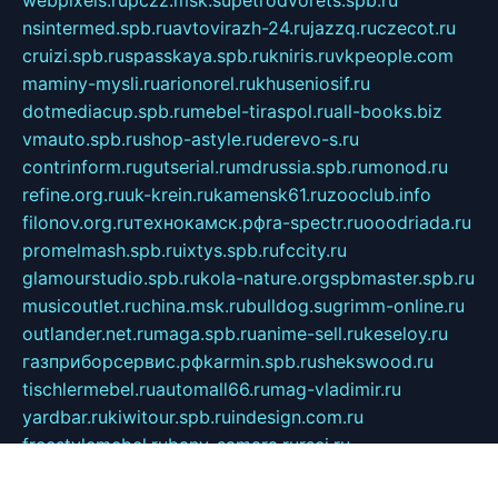
webpixels.ru
pczz.msk.su
petrodvorets.spb.ru
nsintermed.spb.ru
avtovirazh-24.ru
jazzq.ru
czecot.ru
cruizi.spb.ru
spasskaya.spb.ru
kniris.ru
vkpeople.com
maminy-mysli.ru
arionorel.ru
khuseniosif.ru
dotmediacup.spb.ru
mebel-tiraspol.ru
all-books.biz
vmauto.spb.ru
shop-astyle.ru
derevo-s.ru
contrinform.ru
gutserial.ru
mdrussia.spb.ru
monod.ru
refine.org.ru
uk-krein.ru
kamensk61.ru
zooclub.info
filonov.org.ru
технокамск.рф
ra-spectr.ru
ooodriada.ru
promelmash.spb.ru
ixtys.spb.ru
fccity.ru
glamourstudio.spb.ru
kola-nature.org
spbmaster.spb.ru
musicoutlet.ru
china.msk.ru
bulldog.su
grimm-online.ru
outlander.net.ru
maga.spb.ru
anime-sell.ru
keseloy.ru
газприборсервис.рф
karmin.spb.ru
shekswood.ru
tischlermebel.ru
automall66.ru
mag-vladimir.ru
yardbar.ru
kiwitour.spb.ru
indesign.com.ru
freestylemebel.ru
bany-samara.ru
rsei.ru
naidisvoyput.ru
mgsn-invest.ru
ipkamerasannce.ru