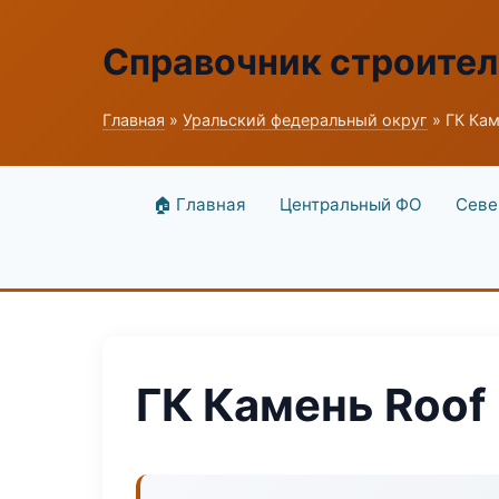
Справочник строите
Главная
»
Уральский федеральный округ
» ГК Кам
🏠 Главная
Центральный ФО
Севе
ГК Камень Roof