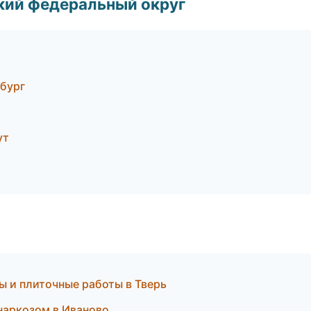
ский федеральный округ
бург
ут
ы и плиточные работы в Тверь
 наркозом в Иваново