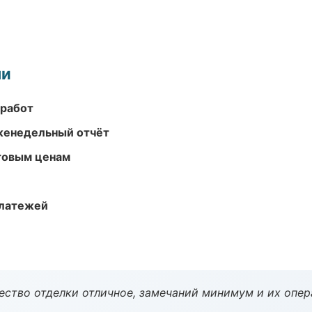
ми
 работ
женедельный отчёт
птовым ценам
платежей
чество отделки отличное, замечаний минимум и их опер