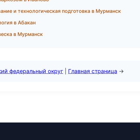
ние и технологическая подготовка в Мурманск
логия в Абакан
веска в Мурманск
кий федеральный округ
|
Главная страница
→