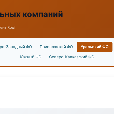
льных компаний
ень Roof
ро-Западный ФО
Приволжский ФО
Уральский ФО
Южный ФО
Северо-Кавказский ФО