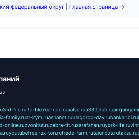
ский федеральный округ
|
Главная страница
→
паний
сии
ru
3-d-file.ru
3d-file.ru
a-cdc.ru
aalse.ru
a380club.ru
airgungame
ia-family.ru
arkrym.ru
ashanet.ru
belgorod-day.ru
bankaribi.ru
d-online.ru
zvonitut.ru
zebra-tlt.ru
zarafshan.ru
york-life.ru
vin
a.ru
youtubefree.ru
x-ton.ru
trade-farm.ru
tajuncos.ru
taksu.ru