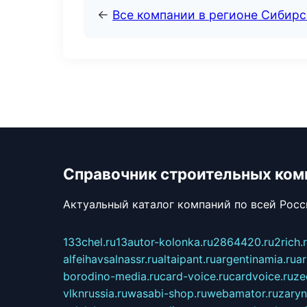
←
Все компании в регионе Сибир
Справочник строительных ком
Актуальный каталог компаний по всей Рос
133chel.ru
13autor-kolonka.ru
2864420.ru
2rich.
alfeihavsalnassr.ru
altaipant.ru
argentinamia.ru
ar
borodino-media.ru
card-voice.ru
cardvoice.ru
ze
vlknrussia.ru
wasabi-shop.ru
webamator.ru
zaryn