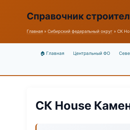
Справочник строите
Главная
»
Сибирский федеральный округ
» СК Ho
🏠 Главная
Центральный ФО
Севе
СК House Каме