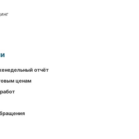
динг
ми
женедельный отчёт
птовым ценам
 работ
обращения