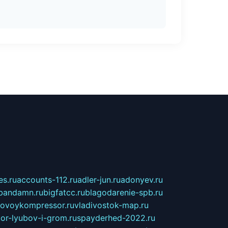
s.ru
accounts-112.ru
adler-jun.ru
adonyev.ru
bandamn.ru
bigfatcc.ru
blagodarenie-spb.ru
tovoykompressor.ru
vladivostok-map.ru
tor-lyubov-i-grom.ru
spayderhed-2022.ru