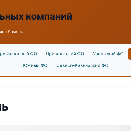
льных компаний
use Камень
ро-Западный ФО
Приволжский ФО
Уральский ФО
Южный ФО
Северо-Кавказский ФО
нь