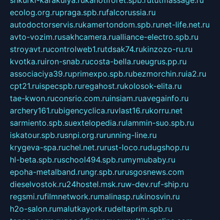
shkurki-karakulya.ru
kanotiforet.spb.ru
tutmassage.ru
ecolog.org.ru
praga.spb.ru
falcorussia.ru
autodoctorservis.ru
kamertondom.spb.ru
net-life.net.ru
avto-vozim.ru
sakhcamera.ru
alliance-electro.spb.ru
stroyavt.ru
controlweb1.ru
tdsak74.ru
kinzozo-ru.ru
kvotka.ru
iron-snab.ru
costa-bella.ru
eugrus.pp.ru
associaciya39.ru
primexpo.spb.ru
bezmorchin.ru
ia2.ru
cpt21.ru
ispecspb.ru
regahost.ru
kolosok-elita.ru
tae-kwon.ru
consrio.com.ru
insiam.ru
avegainfo.ru
archery161.ru
bigencyclica.ru
vlast16.ru
korru.net
sarmiento.spb.su
extelopedia.ru
lammin-suo.spb.ru
iskatour.spb.ru
snpi.org.ru
running-line.ru
krygeva-spa.ru
chel.net.ru
rust-loco.ru
dugshop.ru
hl-beta.spb.ru
school494.spb.ru
mymubaby.ru
epoha-metalband.ru
ngr.spb.ru
rusgosnews.com
dieselvostok.ru
24hostel.msk.ru
w-dev.ru
f-ship.ru
regsmi.ru
filmnetwork.ru
malinasp.ru
kinosvin.ru
h2o-salon.ru
malutkayork.ru
deltaprim.spb.ru