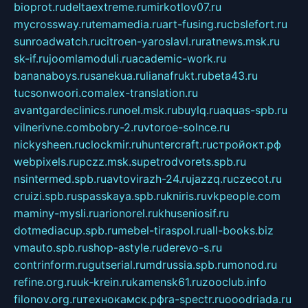
bioprot.ru
deltaextreme.ru
mirkotlov07.ru
mycrossway.ru
temamedia.ru
art-fusing.ru
cbslefort.ru
sunroadwatch.ru
citroen-yaroslavl.ru
ratnews.msk.ru
sk-if.ru
joomlamoduli.ru
academic-work.ru
bananaboys.ru
sanekua.ru
lianafrukt.ru
beta43.ru
tucsonwoori.com
alex-translation.ru
avantgardeclinics.ru
noel.msk.ru
buylq.ru
aquas-spb.ru
vilnerivne.com
bobry-2.ru
vtoroe-solnce.ru
nickysheen.ru
clockmir.ru
huntercraft.ru
стройокт.рф
webpixels.ru
pczz.msk.su
petrodvorets.spb.ru
nsintermed.spb.ru
avtovirazh-24.ru
jazzq.ru
czecot.ru
cruizi.spb.ru
spasskaya.spb.ru
kniris.ru
vkpeople.com
maminy-mysli.ru
arionorel.ru
khuseniosif.ru
dotmediacup.spb.ru
mebel-tiraspol.ru
all-books.biz
vmauto.spb.ru
shop-astyle.ru
derevo-s.ru
contrinform.ru
gutserial.ru
mdrussia.spb.ru
monod.ru
refine.org.ru
uk-krein.ru
kamensk61.ru
zooclub.info
filonov.org.ru
технокамск.рф
ra-spectr.ru
ooodriada.ru