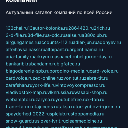
Актуальный каталог компаний по всей России
133chel.ru
13autor-kolonka.ru
2864420.ru
2rich.ru
3-d-file.ru
3d-file.ru
a-cdc.ru
aalse.ru
a380club.ru
airgungames.ru
accounts-112.ru
adler-jun.ru
adonyev.ru
alfeihavsalnassr.ru
altaipant.ru
argentinamia.ru
aria-family.ru
arkrym.ru
ashanet.ru
belgorod-day.ru
bankaribi.ru
bandamn.ru
bigfatcc.ru
blagodarenie-spb.ru
borodino-media.ru
card-voice.ru
cardvoice.ru
zed-online.ru
zvonitut.ru
zebra-tlt.ru
zarafshan.ru
york-life.ru
vintovoykompressor.ru
vladivostok-map.ru
vlknrussia.ru
wasabi-shop.ru
webamator.ru
zaryna.ru
youtubefree.ru
x-ton.ru
trade-farm.ru
tajuncos.ru
taksu.ru
tor-lyubov-i-grom.ru
spayderhed-2022.ru
splclub.ru
stoppamedia.ru
snow-guard.ru
slovar-ivrit.ru
cleanmedicine.ru