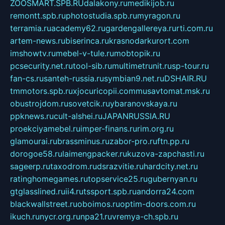
ZOOSMART.SPB.RU
dalakony.ru
medikijob.ru
remontt.spb.ru
photostudia.spb.ru
myragon.ru
terramia.ru
academy62.ru
gardengallereya.ru
rti.com.ru
artem-news.ru
biserinca.ru
krasnodarkurort.com
imshowtv.ru
mebel-v-tule.ru
mobtopik.ru
pcsecurity.net.ru
tool-sib.ru
multimetrunit.ru
sp-tour.ru
fan-cs.ru
santeh-russia.ru
symbian9.net.ru
DSHAIR.RU
tmmotors.spb.ru
xjocuricopii.com
musavtomat.msk.ru
obustrojdom.ru
sovetcik.ru
ybaranovskaya.ru
ppknews.ru
cult-alshei.ru
JAPANRUSSIA.RU
proekciyamebel.ru
imper-finans.ru
rim.org.ru
glamourai.ru
brassminus.ru
zabor-pro.ru
ftn.pp.ru
dorogoe58.ru
laimengpacker.ru
kuzova-zapchasti.ru
sageerp.ru
taxodrom.ru
dsrazvitie.ru
hardcity.net.ru
ratinghomegames.ru
topservice25.ru
gubernyan.ru
gtglasslined.ru
ii4.ru
tssport.spb.ru
andorra24.com
blackwallstreet.ru
oboimos.ru
optim-doors.com.ru
ikuch.ru
nycr.org.ru
npa21.ru
vremya-ch.spb.ru