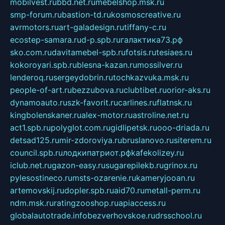
mobilvest.ru
bbd.net.ru
mebelshop.msk.ru
smp-forum.ru
bastion-td.ru
kosmoscreative.ru
avrmotors.ru
art-galadesign.ru
tiffany-c.ru
ecostep-samara.ru
d-p.spb.ru
галактика73.рф
sko.com.ru
davitamebel-spb.ru
fotsis.ru
tesiaes.ru
kokoroyari.spb.ru
blesna-kazan.ru
mossilver.ru
lenderoq.ru
sergeydobrin.ru
tochkazvuka.msk.ru
people-of-art.ru
bezzubova.ru
clubtibet.ru
orior-aks.ru
dynamoauto.ru
szk-favorit.ru
carlines.ru
flatnsk.ru
kingbolenskaner.ru
alex-motor.ru
astroline.net.ru
act1.spb.ru
polyglot.com.ru
gidlipetsk.ru
ooo-driada.ru
detsad125.ru
mir-zdoroviya.ru
bruslanovo.ru
siterem.ru
council.spb.ru
лодкипатриот.рф
kafekolizey.ru
iclub.net.ru
gazon-easy.ru
sugarepilekb.ru
grinox.ru
pylesostineco.ru
msts-ozarenie.ru
kameryjooan.ru
artemovskij.ru
dopler.spb.ru
aid70.ru
metall-perm.ru
ndm.msk.ru
ratingzooshop.ru
apiaccess.ru
globalautotrade.info
bezverhovskoe.ru
drsschool.ru