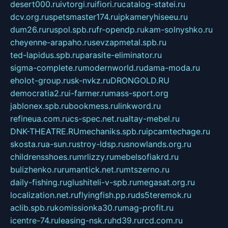
desert000.ru
ivtorgi.ru
ifiori.ru
catalog-statei.ru
dcv.org.ru
spetsmaster174.ru
ipkameryhiseeu.ru
dum26.ru
ruspol.spb.ru
fr-opendp.ru
kam-solnyshko.ru
cheyenne-arapaho.ru
sevzapmetal.spb.ru
ted-lapidus.spb.ru
parasite-eliminator.ru
sigma-complete.ru
modernworld.ru
dama-moda.ru
eholot-group.ru
sk-nvkz.ru
DRONGOLD.RU
democratia2.ru
i-farmer.ru
mass-sport.org
jablonex.spb.ru
bookmess.ru
linkword.ru
refineua.com.ru
cs-spec.net.ru
altay-mebel.ru
DNK-THEATRE.RU
mechaniks.spb.ru
ipcamtechage.ru
skosta.ru
a-sun.ru
stroy-ldsp.ru
snowlands.org.ru
childrensshoes.ru
mrlizzy.ru
mebelsofiakrd.ru
bulizhenko.ru
rumantick.net.ru
mtszerno.ru
daily-fishing.ru
glushiteli-v-spb.ru
megasat.org.ru
localization.net.ru
flyingfish.pp.ru
ds5teremok.ru
aclib.spb.ru
komissionka30.ru
mag-profit.ru
icentre-74.ru
leasing-nsk.ru
hd39.ru
rcd.com.ru