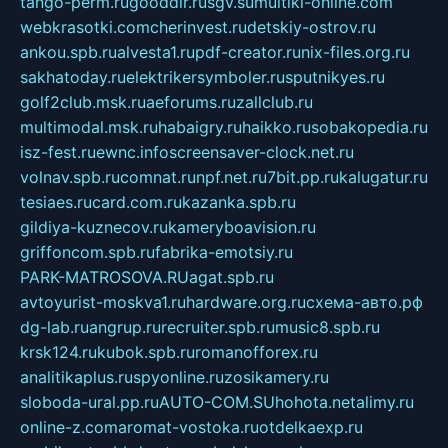
tango-perm.ru
gooddir.ru
sgv.su
multiki-online.com
webkrasotki.com
cherinvest.ru
detskiy-ostrov.ru
ankou.spb.ru
alvesta1.ru
pdf-creator.ru
nix-files.org.ru
sakhatoday.ru
elektrikersymboler.ru
sputnikyes.ru
golf2club.msk.ru
aeforums.ru
zallclub.ru
multimodal.msk.ru
habaigry.ru
haikko.ru
sobakopedia.ru
isz-fest.ru
ewnc.info
screensaver-clock.net.ru
volnav.spb.ru
comnat.ru
npf.net.ru
7bit.pp.ru
kalugatur.ru
tesiaes.ru
card.com.ru
kazanka.spb.ru
gildiya-kuznecov.ru
kameryboavision.ru
griffoncom.spb.ru
fabrika-emotsiy.ru
PARK-MATROSOVA.RU
agat.spb.ru
avtoyurist-moskva1.ru
hardware.org.ru
схема-авто.рф
dg-lab.ru
angrup.ru
recruiter.spb.ru
music8.spb.ru
krsk124.ru
kubok.spb.ru
romanofforex.ru
analitikaplus.ru
spyonline.ru
zosikamery.ru
sloboda-ural.pp.ru
AUTO-COM.SU
hohota.net
alimy.ru
online-z.com
aromat-vostoka.ru
otdelkaexp.ru