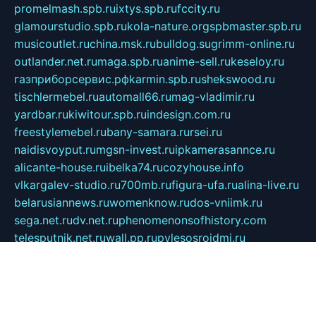
promelmash.spb.ru
ixtys.spb.ru
fccity.ru
glamourstudio.spb.ru
kola-nature.org
spbmaster.spb.ru
musicoutlet.ru
china.msk.ru
bulldog.su
grimm-online.ru
outlander.net.ru
maga.spb.ru
anime-sell.ru
keseloy.ru
газприборсервис.рф
karmin.spb.ru
shekswood.ru
tischlermebel.ru
automall66.ru
mag-vladimir.ru
yardbar.ru
kiwitour.spb.ru
indesign.com.ru
freestylemebel.ru
bany-samara.ru
rsei.ru
naidisvoyput.ru
mgsn-invest.ru
ipkamerasannce.ru
alicante-house.ru
ibelka74.ru
cozyhouse.info
vlkargalev-studio.ru
700mb.ru
figura-ufa.ru
alina-live.ru
belarusiannews.ru
womenknow.ru
dos-vniimk.ru
sega.net.ru
dv.net.ru
phenomenonsofhistory.com
telesputnik.net.ru
wall.pp.ru
pylesosroidmi.ru
gtc-clan.ru
cligs.ru
bibikazap.ru
popova.org.ru
netwhistler.spb.ru
bellvil.ru
bonzon.ru
iss-vladik.ru
defiparis.net.ru
las-gryzas.ru
amku.ru
electednews.spb.ru
feather.org.ru
spar72.ru
tankiigri.ru