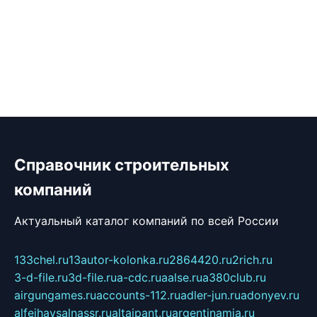
Справочник строительных
компаний
Актуальный каталог компаний по всей России
133chel.ru
13autor-kolonka.ru
2864420.ru
2rich.ru
3-d-file.ru
3d-file.ru
a-cdc.ru
aalse.ru
a380club.ru
airgungames.ru
accounts-112.ru
adler-jun.ru
adonyev.ru
alfeihavsalnassr.ru
altaipant.ru
argentinamia.ru