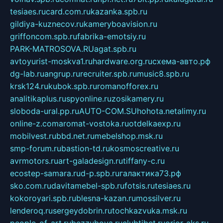
tesiaes.ru
card.com.ru
kazanka.spb.ru
gildiya-kuznecov.ru
kameryboavision.ru
griffoncom.spb.ru
fabrika-emotsiy.ru
PARK-MATROSOVA.RU
agat.spb.ru
avtoyurist-moskva1.ru
hardware.org.ru
схема-авто.рф
dg-lab.ru
angrup.ru
recruiter.spb.ru
music8.spb.ru
krsk124.ru
kubok.spb.ru
romanofforex.ru
analitikaplus.ru
spyonline.ru
zosikamery.ru
sloboda-ural.pp.ru
AUTO-COM.SU
hohota.net
alimy.ru
online-z.com
aromat-vostoka.ru
otdelkaexp.ru
mobilvest.ru
bbd.net.ru
mebelshop.msk.ru
smp-forum.ru
bastion-td.ru
kosmoscreative.ru
avrmotors.ru
art-galadesign.ru
tiffany-c.ru
ecostep-samara.ru
d-p.spb.ru
галактика73.рф
sko.com.ru
davitamebel-spb.ru
fotsis.ru
tesiaes.ru
kokoroyari.spb.ru
blesna-kazan.ru
mossilver.ru
lenderoq.ru
sergeydobrin.ru
tochkazvuka.msk.ru
people-of-art.ru
bezzubova.ru
clubtibet.ru
orior-aks.ru