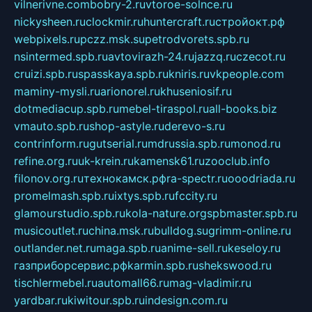
vilnerivne.com
bobry-2.ru
vtoroe-solnce.ru
nickysheen.ru
clockmir.ru
huntercraft.ru
стройокт.рф
webpixels.ru
pczz.msk.su
petrodvorets.spb.ru
nsintermed.spb.ru
avtovirazh-24.ru
jazzq.ru
czecot.ru
cruizi.spb.ru
spasskaya.spb.ru
kniris.ru
vkpeople.com
maminy-mysli.ru
arionorel.ru
khuseniosif.ru
dotmediacup.spb.ru
mebel-tiraspol.ru
all-books.biz
vmauto.spb.ru
shop-astyle.ru
derevo-s.ru
contrinform.ru
gutserial.ru
mdrussia.spb.ru
monod.ru
refine.org.ru
uk-krein.ru
kamensk61.ru
zooclub.info
filonov.org.ru
технокамск.рф
ra-spectr.ru
ooodriada.ru
promelmash.spb.ru
ixtys.spb.ru
fccity.ru
glamourstudio.spb.ru
kola-nature.org
spbmaster.spb.ru
musicoutlet.ru
china.msk.ru
bulldog.su
grimm-online.ru
outlander.net.ru
maga.spb.ru
anime-sell.ru
keseloy.ru
газприборсервис.рф
karmin.spb.ru
shekswood.ru
tischlermebel.ru
automall66.ru
mag-vladimir.ru
yardbar.ru
kiwitour.spb.ru
indesign.com.ru