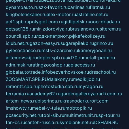
dynamoauto.ru
szk-favorit.ru
carlines.ru
flatnsk.ru
kingbolenskaner.ru
alex-motor.ru
astroline.net.ru
act1.spb.ru
polyglot.com.ru
gidlipetsk.ru
ooo-driada.ru
detsad125.ru
mir-zdoroviya.ru
bruslanovo.ru
siterem.ru
council.spb.ru
лодкипатриот.рф
kafekolizey.ru
iclub.net.ru
gazon-easy.ru
sugarepilekb.ru
grinox.ru
pylesostineco.ru
msts-ozarenie.ru
kameryjooan.ru
artemovskij.ru
dopler.spb.ru
aid70.ru
metall-perm.ru
ndm.msk.ru
ratingzooshop.ru
apiaccess.ru
globalautotrade.info
bezverhovskoe.ru
drsschool.ru
ZOOSMART.SPB.RU
dalakony.ru
medikijob.ru
remontt.spb.ru
photostudia.spb.ru
myragon.ru
terramia.ru
academy62.ru
gardengallereya.ru
rti.com.ru
artem-news.ru
biserinca.ru
krasnodarkurort.com
imshowtv.ru
mebel-v-tule.ru
mobtopik.ru
pcsecurity.net.ru
tool-sib.ru
multimetrunit.ru
sp-tour.ru
fan-cs.ru
santeh-russia.ru
symbian9.net.ru
DSHAIR.RU