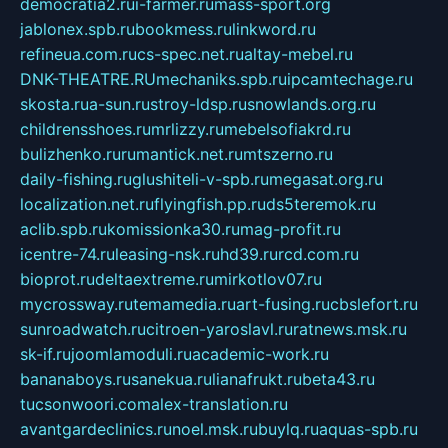
democratia2.ru
i-farmer.ru
mass-sport.org
jablonex.spb.ru
bookmess.ru
linkword.ru
refineua.com.ru
cs-spec.net.ru
altay-mebel.ru
DNK-THEATRE.RU
mechaniks.spb.ru
ipcamtechage.ru
skosta.ru
a-sun.ru
stroy-ldsp.ru
snowlands.org.ru
childrensshoes.ru
mrlizzy.ru
mebelsofiakrd.ru
bulizhenko.ru
rumantick.net.ru
mtszerno.ru
daily-fishing.ru
glushiteli-v-spb.ru
megasat.org.ru
localization.net.ru
flyingfish.pp.ru
ds5teremok.ru
aclib.spb.ru
komissionka30.ru
mag-profit.ru
icentre-74.ru
leasing-nsk.ru
hd39.ru
rcd.com.ru
bioprot.ru
deltaextreme.ru
mirkotlov07.ru
mycrossway.ru
temamedia.ru
art-fusing.ru
cbslefort.ru
sunroadwatch.ru
citroen-yaroslavl.ru
ratnews.msk.ru
sk-if.ru
joomlamoduli.ru
academic-work.ru
bananaboys.ru
sanekua.ru
lianafrukt.ru
beta43.ru
tucsonwoori.com
alex-translation.ru
avantgardeclinics.ru
noel.msk.ru
buylq.ru
aquas-spb.ru