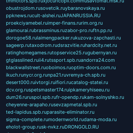
tmmotors.spb.ru
xjocuricopii.com
musavtomat.msk.ru
obustrojdom.ru
sovetcik.ru
ybaranovskaya.ru
ppknews.ru
cult-alshei.ru
JAPANRUSSIA.RU
proekciyamebel.ru
imper-finans.ru
rim.org.ru
glamourai.ru
brassminus.ru
zabor-pro.ru
ftn.pp.ru
dorogoe58.ru
laimengpacker.ru
kuzova-zapchasti.ru
sageerp.ru
taxodrom.ru
dsrazvitie.ru
hardcity.net.ru
ratinghomegames.ru
topservice25.ru
gubernyan.ru
gtglasslined.ru
ii4.ru
tssport.spb.ru
andorra24.com
blackwallstreet.ru
oboimos.ru
optim-doors.com.ru
ikuch.ru
nycr.org.ru
npa21.ru
vremya-ch.spb.ru
desert000.ru
ivtorgi.ru
ifiori.ru
catalog-statei.ru
dcv.org.ru
spetsmaster174.ru
ipkameryhiseeu.ru
dum26.ru
ruspol.spb.ru
fr-opendp.ru
kam-solnyshko.ru
cheyenne-arapaho.ru
sevzapmetal.spb.ru
ted-lapidus.spb.ru
parasite-eliminator.ru
sigma-complete.ru
modernworld.ru
dama-moda.ru
eholot-group.ru
sk-nvkz.ru
DRONGOLD.RU