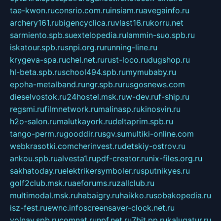
tae-kwon.ru
consrio.com.ru
insiam.ru
avegainfo.ru
archery161.ru
bigencyclica.ru
vlast16.ru
korru.net
sarmiento.spb.su
extelopedia.ru
lammin-suo.spb.ru
iskatour.spb.ru
snpi.org.ru
running-line.ru
krygeva-spa.ru
chel.net.ru
rust-loco.ru
dugshop.ru
hl-beta.spb.ru
school494.spb.ru
mymubaby.ru
epoha-metalband.ru
ngr.spb.ru
rusgosnews.com
dieselvostok.ru
24hostel.msk.ru
w-dev.ru
f-ship.ru
regsmi.ru
filmnetwork.ru
malinasp.ru
kinosvin.ru
h2o-salon.ru
malutkayork.ru
deltaprim.spb.ru
tango-perm.ru
gooddir.ru
sgv.su
multiki-online.com
webkrasotki.com
cherinvest.ru
detskiy-ostrov.ru
ankou.spb.ru
alvesta1.ru
pdf-creator.ru
nix-files.org.ru
sakhatoday.ru
elektrikersymboler.ru
sputnikyes.ru
golf2club.msk.ru
aeforums.ru
zallclub.ru
multimodal.msk.ru
habaigry.ru
haikko.ru
sobakopedia.ru
isz-fest.ru
ewnc.info
screensaver-clock.net.ru
volnav.spb.ru
comnat.ru
npf.net.ru
7bit.pp.ru
kalugatur.ru