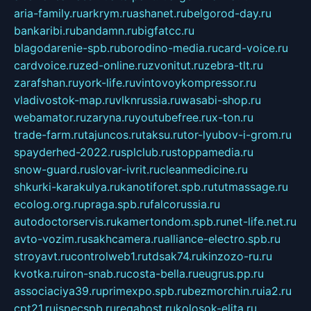
aria-family.ru
arkrym.ru
ashanet.ru
belgorod-day.ru
bankaribi.ru
bandamn.ru
bigfatcc.ru
blagodarenie-spb.ru
borodino-media.ru
card-voice.ru
cardvoice.ru
zed-online.ru
zvonitut.ru
zebra-tlt.ru
zarafshan.ru
york-life.ru
vintovoykompressor.ru
vladivostok-map.ru
vlknrussia.ru
wasabi-shop.ru
webamator.ru
zaryna.ru
youtubefree.ru
x-ton.ru
trade-farm.ru
tajuncos.ru
taksu.ru
tor-lyubov-i-grom.ru
spayderhed-2022.ru
splclub.ru
stoppamedia.ru
snow-guard.ru
slovar-ivrit.ru
cleanmedicine.ru
shkurki-karakulya.ru
kanotiforet.spb.ru
tutmassage.ru
ecolog.org.ru
praga.spb.ru
falcorussia.ru
autodoctorservis.ru
kamertondom.spb.ru
net-life.net.ru
avto-vozim.ru
sakhcamera.ru
alliance-electro.spb.ru
stroyavt.ru
controlweb1.ru
tdsak74.ru
kinzozo-ru.ru
kvotka.ru
iron-snab.ru
costa-bella.ru
eugrus.pp.ru
associaciya39.ru
primexpo.spb.ru
bezmorchin.ru
ia2.ru
cpt21.ru
ispecspb.ru
regahost.ru
kolosok-elita.ru