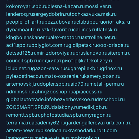
kokoroyari.spb.ru
blesna-kazan.ru
mossilver.ru
lenderoq.ru
sergeydobrin.ru
tochkazvuka.msk.ru
people-of-art.ru
bezzubova.ru
clubtibet.ru
orior-aks.ru
dynamoauto.ru
szk-favorit.ru
carlines.ru
flatnsk.ru
kingbolenskaner.ru
alex-motor.ru
astroline.net.ru
act1.spb.ru
polyglot.com.ru
gidlipetsk.ru
ooo-driada.ru
detsad125.ru
mir-zdoroviya.ru
bruslanovo.ru
siterem.ru
council.spb.ru
лодкипатриот.рф
kafekolizey.ru
iclub.net.ru
gazon-easy.ru
sugarepilekb.ru
grinox.ru
pylesostineco.ru
msts-ozarenie.ru
kameryjooan.ru
artemovskij.ru
dopler.spb.ru
aid70.ru
metall-perm.ru
ndm.msk.ru
ratingzooshop.ru
apiaccess.ru
globalautotrade.info
bezverhovskoe.ru
drsschool.ru
ZOOSMART.SPB.RU
dalakony.ru
medikijob.ru
remontt.spb.ru
photostudia.spb.ru
myragon.ru
terramia.ru
academy62.ru
gardengallereya.ru
rti.com.ru
artem-news.ru
biserinca.ru
krasnodarkurort.com
imshowtv.ru
mebel-v-tule.ru
mobtopik.ru