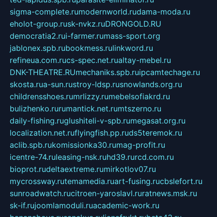
sigma-complete.ru
modernworld.ru
dama-moda.ru
eholot-group.ru
sk-nvkz.ru
DRONGOLD.RU
democratia2.ru
i-farmer.ru
mass-sport.org
jablonex.spb.ru
bookmess.ru
linkword.ru
refineua.com.ru
cs-spec.net.ru
altay-mebel.ru
DNK-THEATRE.RU
mechaniks.spb.ru
ipcamtechage.ru
skosta.ru
a-sun.ru
stroy-ldsp.ru
snowlands.org.ru
childrensshoes.ru
mrlizzy.ru
mebelsofiakrd.ru
bulizhenko.ru
rumantick.net.ru
mtszerno.ru
daily-fishing.ru
glushiteli-v-spb.ru
megasat.org.ru
localization.net.ru
flyingfish.pp.ru
ds5teremok.ru
aclib.spb.ru
komissionka30.ru
mag-profit.ru
icentre-74.ru
leasing-nsk.ru
hd39.ru
rcd.com.ru
bioprot.ru
deltaextreme.ru
mirkotlov07.ru
mycrossway.ru
temamedia.ru
art-fusing.ru
cbslefort.ru
sunroadwatch.ru
citroen-yaroslavl.ru
ratnews.msk.ru
sk-if.ru
joomlamoduli.ru
academic-work.ru