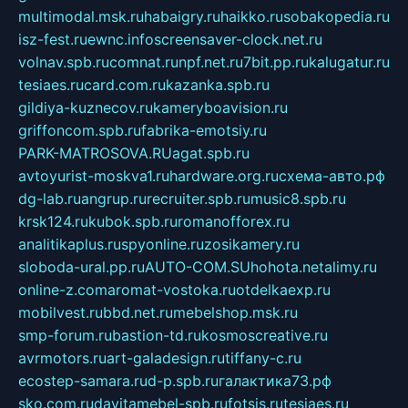
multimodal.msk.ru
habaigry.ru
haikko.ru
sobakopedia.ru
isz-fest.ru
ewnc.info
screensaver-clock.net.ru
volnav.spb.ru
comnat.ru
npf.net.ru
7bit.pp.ru
kalugatur.ru
tesiaes.ru
card.com.ru
kazanka.spb.ru
gildiya-kuznecov.ru
kameryboavision.ru
griffoncom.spb.ru
fabrika-emotsiy.ru
PARK-MATROSOVA.RU
agat.spb.ru
avtoyurist-moskva1.ru
hardware.org.ru
схема-авто.рф
dg-lab.ru
angrup.ru
recruiter.spb.ru
music8.spb.ru
krsk124.ru
kubok.spb.ru
romanofforex.ru
analitikaplus.ru
spyonline.ru
zosikamery.ru
sloboda-ural.pp.ru
AUTO-COM.SU
hohota.net
alimy.ru
online-z.com
aromat-vostoka.ru
otdelkaexp.ru
mobilvest.ru
bbd.net.ru
mebelshop.msk.ru
smp-forum.ru
bastion-td.ru
kosmoscreative.ru
avrmotors.ru
art-galadesign.ru
tiffany-c.ru
ecostep-samara.ru
d-p.spb.ru
галактика73.рф
sko.com.ru
davitamebel-spb.ru
fotsis.ru
tesiaes.ru