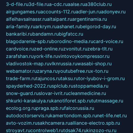
3-d-file.ru
3d-file.ru
a-cdc.ru
aalse.ru
a380club.ru
airgungames.ru
accounts-112.ru
adler-jun.ru
adonyev.ru
alfeihavsalnassr.ru
altaipant.ru
argentinamia.ru
aria-family.ru
arkrym.ru
ashanet.ru
belgorod-day.ru
bankaribi.ru
bandamn.ru
bigfatcc.ru
blagodarenie-spb.ru
borodino-media.ru
card-voice.ru
cardvoice.ru
zed-online.ru
zvonitut.ru
zebra-tlt.ru
zarafshan.ru
york-life.ru
vintovoykompressor.ru
vladivostok-map.ru
vlknrussia.ru
wasabi-shop.ru
webamator.ru
zaryna.ru
youtubefree.ru
x-ton.ru
trade-farm.ru
tajuncos.ru
taksu.ru
tor-lyubov-i-grom.ru
spayderhed-2022.ru
splclub.ru
stoppamedia.ru
snow-guard.ru
slovar-ivrit.ru
cleanmedicine.ru
shkurki-karakulya.ru
kanotiforet.spb.ru
tutmassage.ru
ecolog.org.ru
praga.spb.ru
falcorussia.ru
autodoctorservis.ru
kamertondom.spb.ru
net-life.net.ru
avto-vozim.ru
sakhcamera.ru
alliance-electro.spb.ru
stroyavt.ru
controlweb1.ru
tdsak74.ru
kinzozo-ru.ru