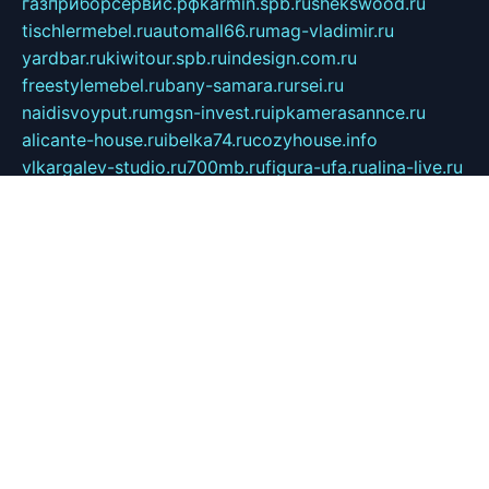
газприборсервис.рф
karmin.spb.ru
shekswood.ru
tischlermebel.ru
automall66.ru
mag-vladimir.ru
yardbar.ru
kiwitour.spb.ru
indesign.com.ru
freestylemebel.ru
bany-samara.ru
rsei.ru
naidisvoyput.ru
mgsn-invest.ru
ipkamerasannce.ru
alicante-house.ru
ibelka74.ru
cozyhouse.info
vlkargalev-studio.ru
700mb.ru
figura-ufa.ru
alina-live.ru
belarusiannews.ru
womenknow.ru
dos-vniimk.ru
sega.net.ru
dv.net.ru
phenomenonsofhistory.com
telesputnik.net.ru
wall.pp.ru
pylesosroidmi.ru
gtc-clan.ru
cligs.ru
bibikazap.ru
popova.org.ru
netwhistler.spb.ru
bellvil.ru
bonzon.ru
iss-vladik.ru
defiparis.net.ru
las-gryzas.ru
amku.ru
electednews.spb.ru
feather.org.ru
spar72.ru
tankiigri.ru
dominus.com.ru
ibtree.ru
sanykool.pp.ru
unixlib.org.ru
menatep.spb.ru
gartenterrassen.ru
printeka.ru
skvozilka.com.ru
parkovka-pub.ru
lovemobi.ru
art-ru.ru
emulatorz.com.ru
alucomp.com.ru
tatforum.com.ru