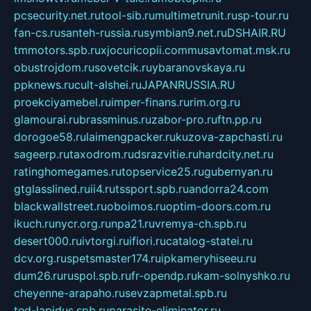
pcsecurity.net.ru
tool-sib.ru
multimetrunit.ru
sp-tour.ru
fan-cs.ru
santeh-russia.ru
symbian9.net.ru
DSHAIR.RU
tmmotors.spb.ru
xjocuricopii.com
musavtomat.msk.ru
obustrojdom.ru
sovetcik.ru
ybaranovskaya.ru
ppknews.ru
cult-alshei.ru
JAPANRUSSIA.RU
proekciyamebel.ru
imper-finans.ru
rim.org.ru
glamourai.ru
brassminus.ru
zabor-pro.ru
ftn.pp.ru
dorogoe58.ru
laimengpacker.ru
kuzova-zapchasti.ru
sageerp.ru
taxodrom.ru
dsrazvitie.ru
hardcity.net.ru
ratinghomegames.ru
topservice25.ru
gubernyan.ru
gtglasslined.ru
ii4.ru
tssport.spb.ru
andorra24.com
blackwallstreet.ru
oboimos.ru
optim-doors.com.ru
ikuch.ru
nycr.org.ru
npa21.ru
vremya-ch.spb.ru
desert000.ru
ivtorgi.ru
ifiori.ru
catalog-statei.ru
dcv.org.ru
spetsmaster174.ru
ipkameryhiseeu.ru
dum26.ru
ruspol.spb.ru
fr-opendp.ru
kam-solnyshko.ru
cheyenne-arapaho.ru
sevzapmetal.spb.ru
ted-lapidus.spb.ru
parasite-eliminator.ru