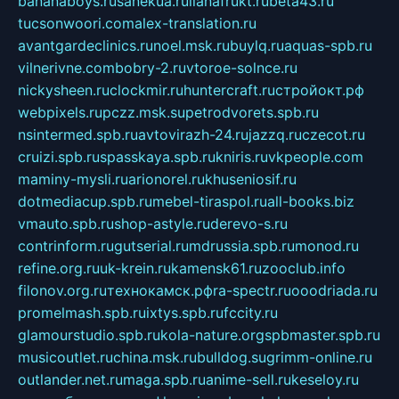
bananaboys.ru
sanekua.ru
lianafrukt.ru
beta43.ru
tucsonwoori.com
alex-translation.ru
avantgardeclinics.ru
noel.msk.ru
buylq.ru
aquas-spb.ru
vilnerivne.com
bobry-2.ru
vtoroe-solnce.ru
nickysheen.ru
clockmir.ru
huntercraft.ru
стройокт.рф
webpixels.ru
pczz.msk.su
petrodvorets.spb.ru
nsintermed.spb.ru
avtovirazh-24.ru
jazzq.ru
czecot.ru
cruizi.spb.ru
spasskaya.spb.ru
kniris.ru
vkpeople.com
maminy-mysli.ru
arionorel.ru
khuseniosif.ru
dotmediacup.spb.ru
mebel-tiraspol.ru
all-books.biz
vmauto.spb.ru
shop-astyle.ru
derevo-s.ru
contrinform.ru
gutserial.ru
mdrussia.spb.ru
monod.ru
refine.org.ru
uk-krein.ru
kamensk61.ru
zooclub.info
filonov.org.ru
технокамск.рф
ra-spectr.ru
ooodriada.ru
promelmash.spb.ru
ixtys.spb.ru
fccity.ru
glamourstudio.spb.ru
kola-nature.org
spbmaster.spb.ru
musicoutlet.ru
china.msk.ru
bulldog.su
grimm-online.ru
outlander.net.ru
maga.spb.ru
anime-sell.ru
keseloy.ru