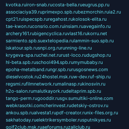
kvotka.ru
iron-snab.ru
costa-bella.ru
eugrus.pp.ru
associaciya39.ru
primexpo.spb.ru
bezmorchin.ru
ia2.ru
cpt21.ru
ispecspb.ru
regahost.ru
kolosok-elita.ru
tae-kwon.ru
consrio.com.ru
insiam.ru
avegainfo.ru
archery161.ru
bigencyclica.ru
vlast16.ru
korru.net
sarmiento.spb.su
extelopedia.ru
lammin-suo.spb.ru
iskatour.spb.ru
snpi.org.ru
running-line.ru
krygeva-spa.ru
chel.net.ru
rust-loco.ru
dugshop.ru
hl-beta.spb.ru
school494.spb.ru
mymubaby.ru
epoha-metalband.ru
ngr.spb.ru
rusgosnews.com
dieselvostok.ru
24hostel.msk.ru
w-dev.ru
f-ship.ru
regsmi.ru
filmnetwork.ru
malinasp.ru
kinosvin.ru
h2o-salon.ru
malutkayork.ru
deltaprim.spb.ru
tango-perm.ru
gooddir.ru
sgv.su
multiki-online.com
webkrasotki.com
cherinvest.ru
detskiy-ostrov.ru
ankou.spb.ru
alvesta1.ru
pdf-creator.ru
nix-files.org.ru
sakhatoday.ru
elektrikersymboler.ru
sputnikyes.ru
golf2club.msk.ru
aeforums.ru
zallclub.ru