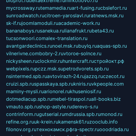
bioprot.ru
deltaextreme.ru
mirkotlov07.ru
mycrossway.ru
temamedia.ru
art-fusing.ru
cbslefort.ru
sunroadwatch.ru
citroen-yaroslavl.ru
ratnews.msk.ru
sk-if.ru
joomlamoduli.ru
academic-work.ru
bananaboys.ru
sanekua.ru
lianafrukt.ru
beta43.ru
tucsonwoori.com
alex-translation.ru
avantgardeclinics.ru
noel.msk.ru
buylq.ru
aquas-spb.ru
vilnerivne.com
bobry-2.ru
vtoroe-solnce.ru
nickysheen.ru
clockmir.ru
huntercraft.ru
стройокт.рф
webpixels.ru
pczz.msk.su
petrodvorets.spb.ru
nsintermed.spb.ru
avtovirazh-24.ru
jazzq.ru
czecot.ru
cruizi.spb.ru
spasskaya.spb.ru
kniris.ru
vkpeople.com
maminy-mysli.ru
arionorel.ru
khuseniosif.ru
dotmediacup.spb.ru
mebel-tiraspol.ru
all-books.biz
vmauto.spb.ru
shop-astyle.ru
derevo-s.ru
contrinform.ru
gutserial.ru
mdrussia.spb.ru
monod.ru
refine.org.ru
uk-krein.ru
kamensk61.ru
zooclub.info
filonov.org.ru
технокамск.рф
ra-spectr.ru
ooodriada.ru