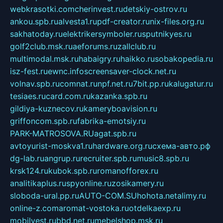
webkrasotki.com
cherinvest.ru
detskiy-ostrov.ru
ankou.spb.ru
alvesta1.ru
pdf-creator.ru
nix-files.org.ru
sakhatoday.ru
elektrikersymboler.ru
sputnikyes.ru
golf2club.msk.ru
aeforums.ru
zallclub.ru
multimodal.msk.ru
habaigry.ru
haikko.ru
sobakopedia.ru
isz-fest.ru
ewnc.info
screensaver-clock.net.ru
volnav.spb.ru
comnat.ru
npf.net.ru
7bit.pp.ru
kalugatur.ru
tesiaes.ru
card.com.ru
kazanka.spb.ru
gildiya-kuznecov.ru
kameryboavision.ru
griffoncom.spb.ru
fabrika-emotsiy.ru
PARK-MATROSOVA.RU
agat.spb.ru
avtoyurist-moskva1.ru
hardware.org.ru
схема-авто.рф
dg-lab.ru
angrup.ru
recruiter.spb.ru
music8.spb.ru
krsk124.ru
kubok.spb.ru
romanofforex.ru
analitikaplus.ru
spyonline.ru
zosikamery.ru
sloboda-ural.pp.ru
AUTO-COM.SU
hohota.net
alimy.ru
online-z.com
aromat-vostoka.ru
otdelkaexp.ru
mobilvest.ru
bbd.net.ru
mebelshop.msk.ru