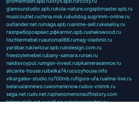
promelmash.spb.ru
ixtys.spb.ru
fccity.ru
glamourstudio.spb.ru
kola-nature.org
spbmaster.spb.ru
musicoutlet.ru
china.msk.ru
bulldog.su
grimm-online.ru
outlander.net.ru
maga.spb.ru
anime-sell.ru
keseloy.ru
газприборсервис.рф
karmin.spb.ru
shekswood.ru
tischlermebel.ru
automall66.ru
mag-vladimir.ru
yardbar.ru
kiwitour.spb.ru
indesign.com.ru
freestylemebel.ru
bany-samara.ru
rsei.ru
naidisvoyput.ru
mgsn-invest.ru
ipkamerasannce.ru
alicante-house.ru
ibelka74.ru
cozyhouse.info
vlkargalev-studio.ru
700mb.ru
figura-ufa.ru
alina-live.ru
belarusiannews.ru
womenknow.ru
dos-vniimk.ru
sega.net.ru
dv.net.ru
phenomenonsofhistory.com
telesputnik.net.ru
wall.pp.ru
pylesosroidmi.ru
gtc-clan.ru
cligs.ru
bibikazap.ru
popova.org.ru
netwhistler.spb.ru
bellvil.ru
bonzon.ru
iss-vladik.ru
defiparis.net.ru
las-gryzas.ru
amku.ru
electednews.spb.ru
feather.org.ru
spar72.ru
tankiigri.ru