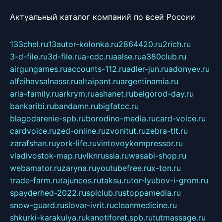
Актуальный каталог компаний по всей России
133chel.ru
13autor-kolonka.ru
2864420.ru
2rich.ru
3-d-file.ru
3d-file.ru
a-cdc.ru
aalse.ru
a380club.ru
airgungames.ru
accounts-112.ru
adler-jun.ru
adonyev.ru
alfeihavsalnassr.ru
altaipant.ru
argentinamia.ru
aria-family.ru
arkrym.ru
ashanet.ru
belgorod-day.ru
bankaribi.ru
bandamn.ru
bigfatcc.ru
blagodarenie-spb.ru
borodino-media.ru
card-voice.ru
cardvoice.ru
zed-online.ru
zvonitut.ru
zebra-tlt.ru
zarafshan.ru
york-life.ru
vintovoykompressor.ru
vladivostok-map.ru
vlknrussia.ru
wasabi-shop.ru
webamator.ru
zaryna.ru
youtubefree.ru
x-ton.ru
trade-farm.ru
tajuncos.ru
taksu.ru
tor-lyubov-i-grom.ru
spayderhed-2022.ru
splclub.ru
stoppamedia.ru
snow-guard.ru
slovar-ivrit.ru
cleanmedicine.ru
shkurki-karakulya.ru
kanotiforet.spb.ru
tutmassage.ru