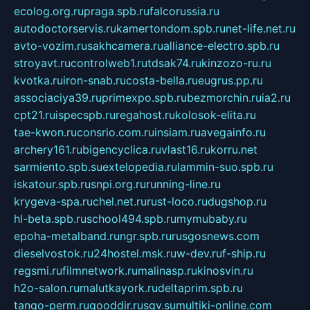
ecolog.org.ru
praga.spb.ru
falcorussia.ru
autodoctorservis.ru
kamertondom.spb.ru
net-life.net.ru
avto-vozim.ru
sakhcamera.ru
alliance-electro.spb.ru
stroyavt.ru
controlweb1.ru
tdsak74.ru
kinzozo-ru.ru
kvotka.ru
iron-snab.ru
costa-bella.ru
eugrus.pp.ru
associaciya39.ru
primexpo.spb.ru
bezmorchin.ru
ia2.ru
cpt21.ru
ispecspb.ru
regahost.ru
kolosok-elita.ru
tae-kwon.ru
consrio.com.ru
insiam.ru
avegainfo.ru
archery161.ru
bigencyclica.ru
vlast16.ru
korru.net
sarmiento.spb.su
extelopedia.ru
lammin-suo.spb.ru
iskatour.spb.ru
snpi.org.ru
running-line.ru
krygeva-spa.ru
chel.net.ru
rust-loco.ru
dugshop.ru
hl-beta.spb.ru
school494.spb.ru
mymubaby.ru
epoha-metalband.ru
ngr.spb.ru
rusgosnews.com
dieselvostok.ru
24hostel.msk.ru
w-dev.ru
f-ship.ru
regsmi.ru
filmnetwork.ru
malinasp.ru
kinosvin.ru
h2o-salon.ru
malutkayork.ru
deltaprim.spb.ru
tango-perm.ru
gooddir.ru
sgv.su
multiki-online.com