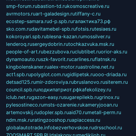
smp-forum.ru
bastion-td.ru
kosmoscreative.ru
avrmotors.ru
art-galadesign.ru
tiffany-c.ru
ecostep-samara.ru
d-p.spb.ru
галактика73.рф
sko.com.ru
davitamebel-spb.ru
fotsis.ru
tesiaes.ru
kokoroyari.spb.ru
blesna-kazan.ru
mossilver.ru
lenderoq.ru
sergeydobrin.ru
tochkazvuka.msk.ru
people-of-art.ru
bezzubova.ru
clubtibet.ru
orior-aks.ru
dynamoauto.ru
szk-favorit.ru
carlines.ru
flatnsk.ru
kingbolenskaner.ru
alex-motor.ru
astroline.net.ru
act1.spb.ru
polyglot.com.ru
gidlipetsk.ru
ooo-driada.ru
detsad125.ru
mir-zdoroviya.ru
bruslanovo.ru
siterem.ru
council.spb.ru
лодкипатриот.рф
kafekolizey.ru
iclub.net.ru
gazon-easy.ru
sugarepilekb.ru
grinox.ru
pylesostineco.ru
msts-ozarenie.ru
kameryjooan.ru
artemovskij.ru
dopler.spb.ru
aid70.ru
metall-perm.ru
ndm.msk.ru
ratingzooshop.ru
apiaccess.ru
globalautotrade.info
bezverhovskoe.ru
drsschool.ru
ZOOSMART.SPB.RU
dalakony.ru
medikijob.ru