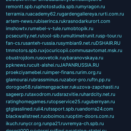
remontt.spb.ru
photostudia.spb.ru
myragon.ru
terramia.ru
academy62.ru
gardengallereya.ru
rti.com.ru
artem-news.ru
biserinca.ru
krasnodarkurort.com
imshowtv.ru
mebel-v-tule.ru
mobtopik.ru
pcsecurity.net.ru
tool-sib.ru
multimetrunit.ru
sp-tour.ru
fan-cs.ru
santeh-russia.ru
symbian9.net.ru
DSHAIR.RU
tmmotors.spb.ru
xjocuricopii.com
musavtomat.msk.ru
obustrojdom.ru
sovetcik.ru
ybaranovskaya.ru
ppknews.ru
cult-alshei.ru
JAPANRUSSIA.RU
proekciyamebel.ru
imper-finans.ru
rim.org.ru
glamourai.ru
brassminus.ru
zabor-pro.ru
ftn.pp.ru
dorogoe58.ru
laimengpacker.ru
kuzova-zapchasti.ru
sageerp.ru
taxodrom.ru
dsrazvitie.ru
hardcity.net.ru
ratinghomegames.ru
topservice25.ru
gubernyan.ru
gtglasslined.ru
ii4.ru
tssport.spb.ru
andorra24.com
blackwallstreet.ru
oboimos.ru
optim-doors.com.ru
ikuch.ru
nycr.org.ru
npa21.ru
vremya-ch.spb.ru
desert000.ru
ivtorgi.ru
ifiori.ru
catalog-statei.ru