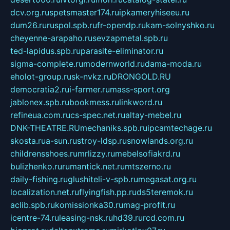
dcv.org.ru
spetsmaster174.ru
ipkameryhiseeu.ru
dum26.ru
ruspol.spb.ru
fr-opendp.ru
kam-solnyshko.ru
cheyenne-arapaho.ru
sevzapmetal.spb.ru
ted-lapidus.spb.ru
parasite-eliminator.ru
sigma-complete.ru
modernworld.ru
dama-moda.ru
eholot-group.ru
sk-nvkz.ru
DRONGOLD.RU
democratia2.ru
i-farmer.ru
mass-sport.org
jablonex.spb.ru
bookmess.ru
linkword.ru
refineua.com.ru
cs-spec.net.ru
altay-mebel.ru
DNK-THEATRE.RU
mechaniks.spb.ru
ipcamtechage.ru
skosta.ru
a-sun.ru
stroy-ldsp.ru
snowlands.org.ru
childrensshoes.ru
mrlizzy.ru
mebelsofiakrd.ru
bulizhenko.ru
rumantick.net.ru
mtszerno.ru
daily-fishing.ru
glushiteli-v-spb.ru
megasat.org.ru
localization.net.ru
flyingfish.pp.ru
ds5teremok.ru
aclib.spb.ru
komissionka30.ru
mag-profit.ru
icentre-74.ru
leasing-nsk.ru
hd39.ru
rcd.com.ru