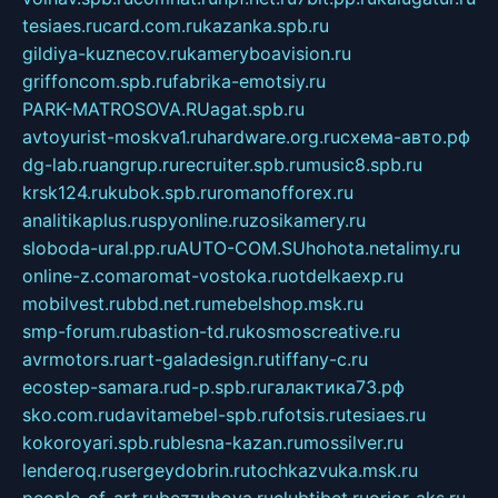
tesiaes.ru
card.com.ru
kazanka.spb.ru
gildiya-kuznecov.ru
kameryboavision.ru
griffoncom.spb.ru
fabrika-emotsiy.ru
PARK-MATROSOVA.RU
agat.spb.ru
avtoyurist-moskva1.ru
hardware.org.ru
схема-авто.рф
dg-lab.ru
angrup.ru
recruiter.spb.ru
music8.spb.ru
krsk124.ru
kubok.spb.ru
romanofforex.ru
analitikaplus.ru
spyonline.ru
zosikamery.ru
sloboda-ural.pp.ru
AUTO-COM.SU
hohota.net
alimy.ru
online-z.com
aromat-vostoka.ru
otdelkaexp.ru
mobilvest.ru
bbd.net.ru
mebelshop.msk.ru
smp-forum.ru
bastion-td.ru
kosmoscreative.ru
avrmotors.ru
art-galadesign.ru
tiffany-c.ru
ecostep-samara.ru
d-p.spb.ru
галактика73.рф
sko.com.ru
davitamebel-spb.ru
fotsis.ru
tesiaes.ru
kokoroyari.spb.ru
blesna-kazan.ru
mossilver.ru
lenderoq.ru
sergeydobrin.ru
tochkazvuka.msk.ru