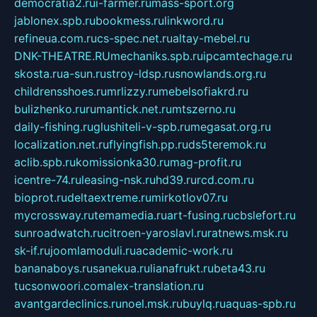
democratia2.ru
i-farmer.ru
mass-sport.org
jablonex.spb.ru
bookmess.ru
linkword.ru
refineua.com.ru
cs-spec.net.ru
altay-mebel.ru
DNK-THEATRE.RU
mechaniks.spb.ru
ipcamtechage.ru
skosta.ru
a-sun.ru
stroy-ldsp.ru
snowlands.org.ru
childrensshoes.ru
mrlizzy.ru
mebelsofiakrd.ru
bulizhenko.ru
rumantick.net.ru
mtszerno.ru
daily-fishing.ru
glushiteli-v-spb.ru
megasat.org.ru
localization.net.ru
flyingfish.pp.ru
ds5teremok.ru
aclib.spb.ru
komissionka30.ru
mag-profit.ru
icentre-74.ru
leasing-nsk.ru
hd39.ru
rcd.com.ru
bioprot.ru
deltaextreme.ru
mirkotlov07.ru
mycrossway.ru
temamedia.ru
art-fusing.ru
cbslefort.ru
sunroadwatch.ru
citroen-yaroslavl.ru
ratnews.msk.ru
sk-if.ru
joomlamoduli.ru
academic-work.ru
bananaboys.ru
sanekua.ru
lianafrukt.ru
beta43.ru
tucsonwoori.com
alex-translation.ru
avantgardeclinics.ru
noel.msk.ru
buylq.ru
aquas-spb.ru