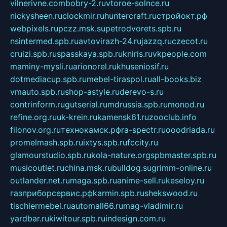
vilnerivne.com
bobry-2.ru
vtoroe-solnce.ru
nickysheen.ru
clockmir.ru
huntercraft.ru
стройокт.рф
webpixels.ru
pczz.msk.su
petrodvorets.spb.ru
nsintermed.spb.ru
avtovirazh-24.ru
jazzq.ru
czecot.ru
cruizi.spb.ru
spasskaya.spb.ru
kniris.ru
vkpeople.com
maminy-mysli.ru
arionorel.ru
khuseniosif.ru
dotmediacup.spb.ru
mebel-tiraspol.ru
all-books.biz
vmauto.spb.ru
shop-astyle.ru
derevo-s.ru
contrinform.ru
gutserial.ru
mdrussia.spb.ru
monod.ru
refine.org.ru
uk-krein.ru
kamensk61.ru
zooclub.info
filonov.org.ru
технокамск.рф
ra-spectr.ru
ooodriada.ru
promelmash.spb.ru
ixtys.spb.ru
fccity.ru
glamourstudio.spb.ru
kola-nature.org
spbmaster.spb.ru
musicoutlet.ru
china.msk.ru
bulldog.su
grimm-online.ru
outlander.net.ru
maga.spb.ru
anime-sell.ru
keseloy.ru
газприборсервис.рф
karmin.spb.ru
shekswood.ru
tischlermebel.ru
automall66.ru
mag-vladimir.ru
yardbar.ru
kiwitour.spb.ru
indesign.com.ru