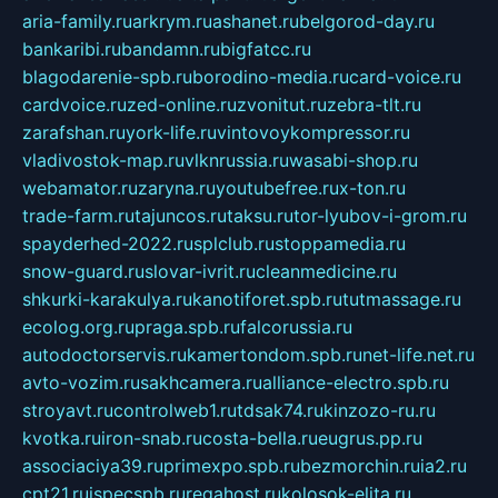
aria-family.ru
arkrym.ru
ashanet.ru
belgorod-day.ru
bankaribi.ru
bandamn.ru
bigfatcc.ru
blagodarenie-spb.ru
borodino-media.ru
card-voice.ru
cardvoice.ru
zed-online.ru
zvonitut.ru
zebra-tlt.ru
zarafshan.ru
york-life.ru
vintovoykompressor.ru
vladivostok-map.ru
vlknrussia.ru
wasabi-shop.ru
webamator.ru
zaryna.ru
youtubefree.ru
x-ton.ru
trade-farm.ru
tajuncos.ru
taksu.ru
tor-lyubov-i-grom.ru
spayderhed-2022.ru
splclub.ru
stoppamedia.ru
snow-guard.ru
slovar-ivrit.ru
cleanmedicine.ru
shkurki-karakulya.ru
kanotiforet.spb.ru
tutmassage.ru
ecolog.org.ru
praga.spb.ru
falcorussia.ru
autodoctorservis.ru
kamertondom.spb.ru
net-life.net.ru
avto-vozim.ru
sakhcamera.ru
alliance-electro.spb.ru
stroyavt.ru
controlweb1.ru
tdsak74.ru
kinzozo-ru.ru
kvotka.ru
iron-snab.ru
costa-bella.ru
eugrus.pp.ru
associaciya39.ru
primexpo.spb.ru
bezmorchin.ru
ia2.ru
cpt21.ru
ispecspb.ru
regahost.ru
kolosok-elita.ru