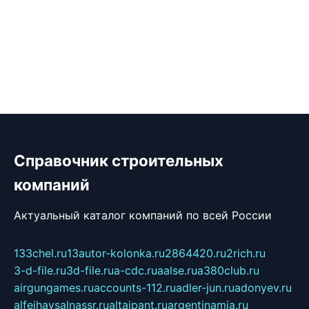
Справочник строительных
компаний
Актуальный каталог компаний по всей России
133chel.ru
13autor-kolonka.ru
2864420.ru
2rich.ru
3-d-file.ru
3d-file.ru
a-cdc.ru
aalse.ru
a380club.ru
airgungames.ru
accounts-112.ru
adler-jun.ru
adonyev.ru
alfeihavsalnassr.ru
altaipant.ru
argentinamia.ru