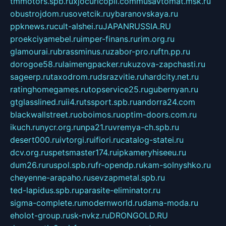
tmmotors.spb.ru
xjocuricopii.com
musavtomat.msk.ru
obustrojdom.ru
sovetcik.ru
ybaranovskaya.ru
ppknews.ru
cult-alshei.ru
JAPANRUSSIA.RU
proekciyamebel.ru
imper-finans.ru
rim.org.ru
glamourai.ru
brassminus.ru
zabor-pro.ru
ftn.pp.ru
dorogoe58.ru
laimengpacker.ru
kuzova-zapchasti.ru
sageerp.ru
taxodrom.ru
dsrazvitie.ru
hardcity.net.ru
ratinghomegames.ru
topservice25.ru
gubernyan.ru
gtglasslined.ru
ii4.ru
tssport.spb.ru
andorra24.com
blackwallstreet.ru
oboimos.ru
optim-doors.com.ru
ikuch.ru
nycr.org.ru
npa21.ru
vremya-ch.spb.ru
desert000.ru
ivtorgi.ru
ifiori.ru
catalog-statei.ru
dcv.org.ru
spetsmaster174.ru
ipkameryhiseeu.ru
dum26.ru
ruspol.spb.ru
fr-opendp.ru
kam-solnyshko.ru
cheyenne-arapaho.ru
sevzapmetal.spb.ru
ted-lapidus.spb.ru
parasite-eliminator.ru
sigma-complete.ru
modernworld.ru
dama-moda.ru
eholot-group.ru
sk-nvkz.ru
DRONGOLD.RU