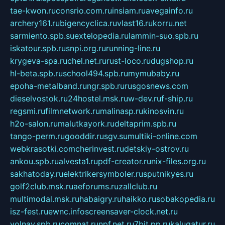
tae-kwon.ru
consrio.com.ru
insiam.ru
avegainfo.ru
archery161.ru
bigencyclica.ru
vlast16.ru
korru.net
sarmiento.spb.su
extelopedia.ru
lammin-suo.spb.ru
iskatour.spb.ru
snpi.org.ru
running-line.ru
krygeva-spa.ru
chel.net.ru
rust-loco.ru
dugshop.ru
hl-beta.spb.ru
school494.spb.ru
mymubaby.ru
epoha-metalband.ru
ngr.spb.ru
rusgosnews.com
dieselvostok.ru
24hostel.msk.ru
w-dev.ru
f-ship.ru
regsmi.ru
filmnetwork.ru
malinasp.ru
kinosvin.ru
h2o-salon.ru
malutkayork.ru
deltaprim.spb.ru
tango-perm.ru
gooddir.ru
sgv.su
multiki-online.com
webkrasotki.com
cherinvest.ru
detskiy-ostrov.ru
ankou.spb.ru
alvesta1.ru
pdf-creator.ru
nix-files.org.ru
sakhatoday.ru
elektrikersymboler.ru
sputnikyes.ru
golf2club.msk.ru
aeforums.ru
zallclub.ru
multimodal.msk.ru
habaigry.ru
haikko.ru
sobakopedia.ru
isz-fest.ru
ewnc.info
screensaver-clock.net.ru
volnav.spb.ru
comnat.ru
npf.net.ru
7bit.pp.ru
kalugatur.ru