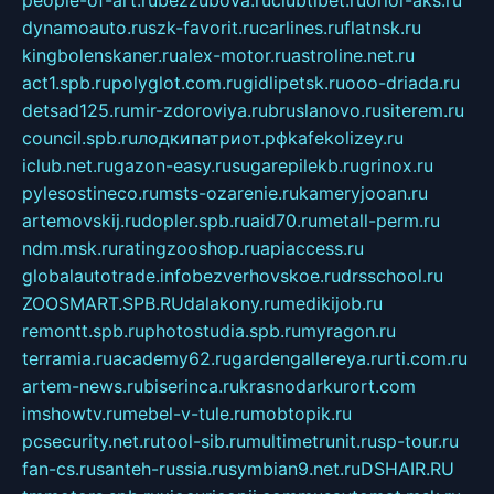
people-of-art.ru
bezzubova.ru
clubtibet.ru
orior-aks.ru
dynamoauto.ru
szk-favorit.ru
carlines.ru
flatnsk.ru
kingbolenskaner.ru
alex-motor.ru
astroline.net.ru
act1.spb.ru
polyglot.com.ru
gidlipetsk.ru
ooo-driada.ru
detsad125.ru
mir-zdoroviya.ru
bruslanovo.ru
siterem.ru
council.spb.ru
лодкипатриот.рф
kafekolizey.ru
iclub.net.ru
gazon-easy.ru
sugarepilekb.ru
grinox.ru
pylesostineco.ru
msts-ozarenie.ru
kameryjooan.ru
artemovskij.ru
dopler.spb.ru
aid70.ru
metall-perm.ru
ndm.msk.ru
ratingzooshop.ru
apiaccess.ru
globalautotrade.info
bezverhovskoe.ru
drsschool.ru
ZOOSMART.SPB.RU
dalakony.ru
medikijob.ru
remontt.spb.ru
photostudia.spb.ru
myragon.ru
terramia.ru
academy62.ru
gardengallereya.ru
rti.com.ru
artem-news.ru
biserinca.ru
krasnodarkurort.com
imshowtv.ru
mebel-v-tule.ru
mobtopik.ru
pcsecurity.net.ru
tool-sib.ru
multimetrunit.ru
sp-tour.ru
fan-cs.ru
santeh-russia.ru
symbian9.net.ru
DSHAIR.RU