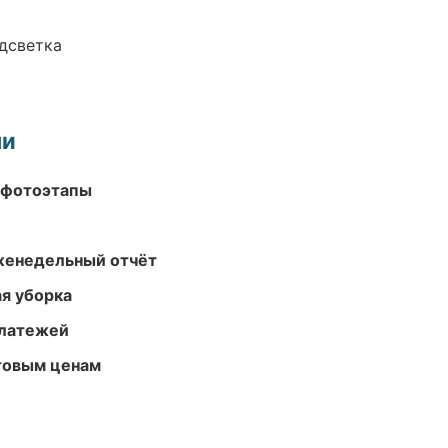
одсветка
ми
 фотоэтапы
женедельный отчёт
ая уборка
платежей
птовым ценам