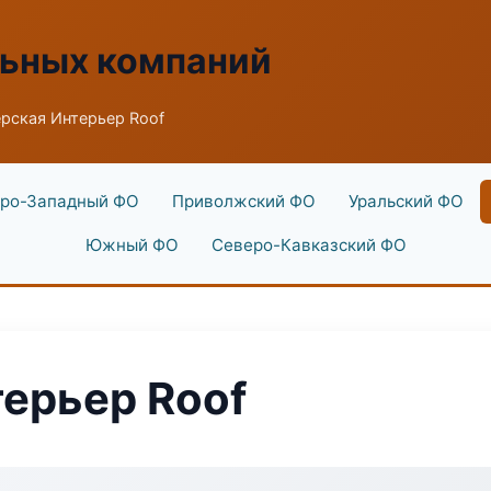
льных компаний
рская Интерьер Roof
ро-Западный ФО
Приволжский ФО
Уральский ФО
Южный ФО
Северо-Кавказский ФО
ерьер Roof