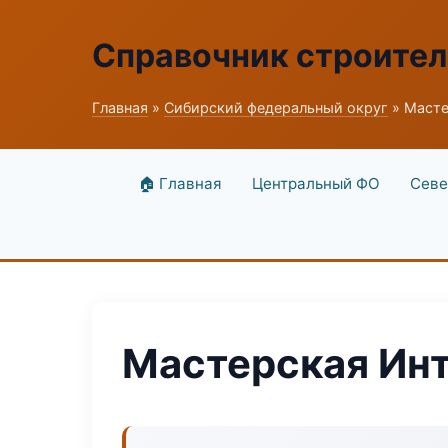
Справочник строите
Главная
»
Сибирский федеральный округ
» Масте
🏠 Главная
Центральный ФО
Севе
Мастерская Инт