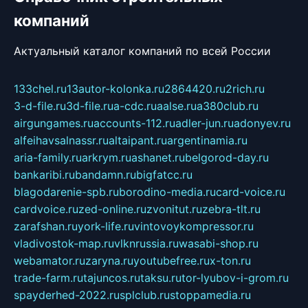
компаний
Актуальный каталог компаний по всей России
133chel.ru
13autor-kolonka.ru
2864420.ru
2rich.ru
3-d-file.ru
3d-file.ru
a-cdc.ru
aalse.ru
a380club.ru
airgungames.ru
accounts-112.ru
adler-jun.ru
adonyev.ru
alfeihavsalnassr.ru
altaipant.ru
argentinamia.ru
aria-family.ru
arkrym.ru
ashanet.ru
belgorod-day.ru
bankaribi.ru
bandamn.ru
bigfatcc.ru
blagodarenie-spb.ru
borodino-media.ru
card-voice.ru
cardvoice.ru
zed-online.ru
zvonitut.ru
zebra-tlt.ru
zarafshan.ru
york-life.ru
vintovoykompressor.ru
vladivostok-map.ru
vlknrussia.ru
wasabi-shop.ru
webamator.ru
zaryna.ru
youtubefree.ru
x-ton.ru
trade-farm.ru
tajuncos.ru
taksu.ru
tor-lyubov-i-grom.ru
spayderhed-2022.ru
splclub.ru
stoppamedia.ru