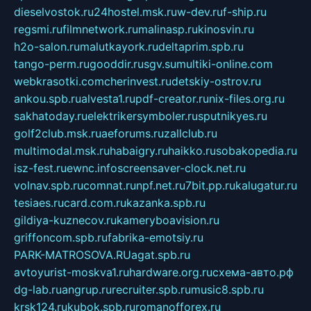
dieselvostok.ru
24hostel.msk.ru
w-dev.ru
f-ship.ru
regsmi.ru
filmnetwork.ru
malinasp.ru
kinosvin.ru
h2o-salon.ru
malutkayork.ru
deltaprim.spb.ru
tango-perm.ru
gooddir.ru
sgv.su
multiki-online.com
webkrasotki.com
cherinvest.ru
detskiy-ostrov.ru
ankou.spb.ru
alvesta1.ru
pdf-creator.ru
nix-files.org.ru
sakhatoday.ru
elektrikersymboler.ru
sputnikyes.ru
golf2club.msk.ru
aeforums.ru
zallclub.ru
multimodal.msk.ru
habaigry.ru
haikko.ru
sobakopedia.ru
isz-fest.ru
ewnc.info
screensaver-clock.net.ru
volnav.spb.ru
comnat.ru
npf.net.ru
7bit.pp.ru
kalugatur.ru
tesiaes.ru
card.com.ru
kazanka.spb.ru
gildiya-kuznecov.ru
kameryboavision.ru
griffoncom.spb.ru
fabrika-emotsiy.ru
PARK-MATROSOVA.RU
agat.spb.ru
avtoyurist-moskva1.ru
hardware.org.ru
схема-авто.рф
dg-lab.ru
angrup.ru
recruiter.spb.ru
music8.spb.ru
krsk124.ru
kubok.spb.ru
romanofforex.ru