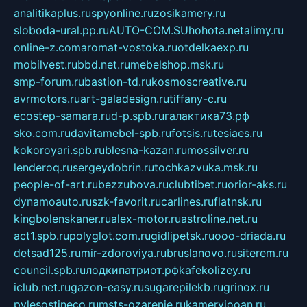
analitikaplus.ru
spyonline.ru
zosikamery.ru
sloboda-ural.pp.ru
AUTO-COM.SU
hohota.net
alimy.ru
online-z.com
aromat-vostoka.ru
otdelkaexp.ru
mobilvest.ru
bbd.net.ru
mebelshop.msk.ru
smp-forum.ru
bastion-td.ru
kosmoscreative.ru
avrmotors.ru
art-galadesign.ru
tiffany-c.ru
ecostep-samara.ru
d-p.spb.ru
галактика73.рф
sko.com.ru
davitamebel-spb.ru
fotsis.ru
tesiaes.ru
kokoroyari.spb.ru
blesna-kazan.ru
mossilver.ru
lenderoq.ru
sergeydobrin.ru
tochkazvuka.msk.ru
people-of-art.ru
bezzubova.ru
clubtibet.ru
orior-aks.ru
dynamoauto.ru
szk-favorit.ru
carlines.ru
flatnsk.ru
kingbolenskaner.ru
alex-motor.ru
astroline.net.ru
act1.spb.ru
polyglot.com.ru
gidlipetsk.ru
ooo-driada.ru
detsad125.ru
mir-zdoroviya.ru
bruslanovo.ru
siterem.ru
council.spb.ru
лодкипатриот.рф
kafekolizey.ru
iclub.net.ru
gazon-easy.ru
sugarepilekb.ru
grinox.ru
pylesostineco.ru
msts-ozarenie.ru
kameryjooan.ru