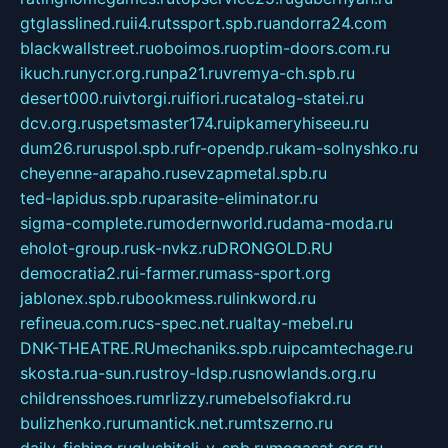
gtglasslined.ru
ii4.ru
tssport.spb.ru
andorra24.com
blackwallstreet.ru
oboimos.ru
optim-doors.com.ru
ikuch.ru
nycr.org.ru
npa21.ru
vremya-ch.spb.ru
desert000.ru
ivtorgi.ru
ifiori.ru
catalog-statei.ru
dcv.org.ru
spetsmaster174.ru
ipkameryhiseeu.ru
dum26.ru
ruspol.spb.ru
fr-opendp.ru
kam-solnyshko.ru
cheyenne-arapaho.ru
sevzapmetal.spb.ru
ted-lapidus.spb.ru
parasite-eliminator.ru
sigma-complete.ru
modernworld.ru
dama-moda.ru
eholot-group.ru
sk-nvkz.ru
DRONGOLD.RU
democratia2.ru
i-farmer.ru
mass-sport.org
jablonex.spb.ru
bookmess.ru
linkword.ru
refineua.com.ru
cs-spec.net.ru
altay-mebel.ru
DNK-THEATRE.RU
mechaniks.spb.ru
ipcamtechage.ru
skosta.ru
a-sun.ru
stroy-ldsp.ru
snowlands.org.ru
childrensshoes.ru
mrlizzy.ru
mebelsofiakrd.ru
bulizhenko.ru
rumantick.net.ru
mtszerno.ru