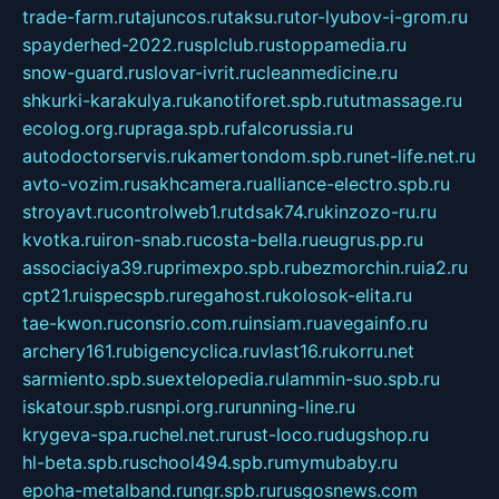
trade-farm.ru
tajuncos.ru
taksu.ru
tor-lyubov-i-grom.ru
spayderhed-2022.ru
splclub.ru
stoppamedia.ru
snow-guard.ru
slovar-ivrit.ru
cleanmedicine.ru
shkurki-karakulya.ru
kanotiforet.spb.ru
tutmassage.ru
ecolog.org.ru
praga.spb.ru
falcorussia.ru
autodoctorservis.ru
kamertondom.spb.ru
net-life.net.ru
avto-vozim.ru
sakhcamera.ru
alliance-electro.spb.ru
stroyavt.ru
controlweb1.ru
tdsak74.ru
kinzozo-ru.ru
kvotka.ru
iron-snab.ru
costa-bella.ru
eugrus.pp.ru
associaciya39.ru
primexpo.spb.ru
bezmorchin.ru
ia2.ru
cpt21.ru
ispecspb.ru
regahost.ru
kolosok-elita.ru
tae-kwon.ru
consrio.com.ru
insiam.ru
avegainfo.ru
archery161.ru
bigencyclica.ru
vlast16.ru
korru.net
sarmiento.spb.su
extelopedia.ru
lammin-suo.spb.ru
iskatour.spb.ru
snpi.org.ru
running-line.ru
krygeva-spa.ru
chel.net.ru
rust-loco.ru
dugshop.ru
hl-beta.spb.ru
school494.spb.ru
mymubaby.ru
epoha-metalband.ru
ngr.spb.ru
rusgosnews.com