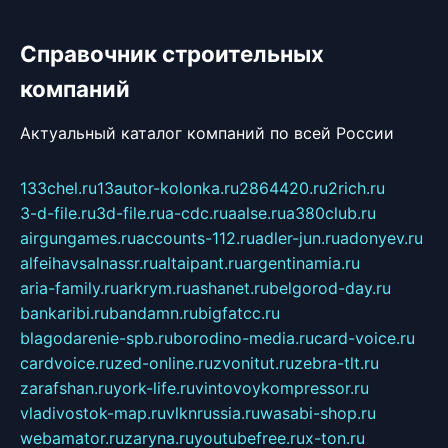
Справочник строительных
компаний
Актуальный каталог компаний по всей России
133chel.ru
13autor-kolonka.ru
2864420.ru
2rich.ru
3-d-file.ru
3d-file.ru
a-cdc.ru
aalse.ru
a380club.ru
airgungames.ru
accounts-112.ru
adler-jun.ru
adonyev.ru
alfeihavsalnassr.ru
altaipant.ru
argentinamia.ru
aria-family.ru
arkrym.ru
ashanet.ru
belgorod-day.ru
bankaribi.ru
bandamn.ru
bigfatcc.ru
blagodarenie-spb.ru
borodino-media.ru
card-voice.ru
cardvoice.ru
zed-online.ru
zvonitut.ru
zebra-tlt.ru
zarafshan.ru
york-life.ru
vintovoykompressor.ru
vladivostok-map.ru
vlknrussia.ru
wasabi-shop.ru
webamator.ru
zaryna.ru
youtubefree.ru
x-ton.ru