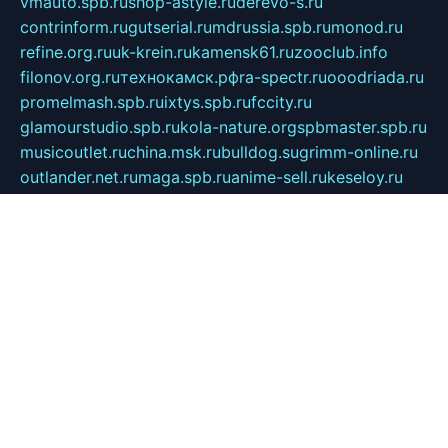
vmauto.spb.ru
shop-astyle.ru
derevo-s.ru
contrinform.ru
gutserial.ru
mdrussia.spb.ru
monod.ru
refine.org.ru
uk-krein.ru
kamensk61.ru
zooclub.info
filonov.org.ru
технокамск.рф
ra-spectr.ru
ooodriada.ru
promelmash.spb.ru
ixtys.spb.ru
fccity.ru
glamourstudio.spb.ru
kola-nature.org
spbmaster.spb.ru
musicoutlet.ru
china.msk.ru
bulldog.su
grimm-online.ru
outlander.net.ru
maga.spb.ru
anime-sell.ru
keseloy.ru
газприборсервис.рф
karmin.spb.ru
shekswood.ru
tischlermebel.ru
automall66.ru
mag-vladimir.ru
yardbar.ru
kiwitour.spb.ru
indesign.com.ru
freestylemebel.ru
bany-samara.ru
rsei.ru
naidisvoyput.ru
mgsn-invest.ru
ipkamerasannce.ru
alicante-house.ru
ibelka74.ru
cozyhouse.info
vlkargalev-studio.ru
700mb.ru
figura-ufa.ru
alina-live.ru
belarusiannews.ru
womenknow.ru
dos-vniimk.ru
sega.net.ru
dv.net.ru
phenomenonsofhistory.com
telesputnik.net.ru
wall.pp.ru
pylesosroidmi.ru