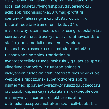
daily-fishing.ru
glushiteli-v-spb.ru
megasat.org.ru
localization.net.ru
flyingfish.pp.ru
ds5teremok.ru
aclib.spb.ru
komissionka30.ru
mag-profit.ru
icentre-74.ru
leasing-nsk.ru
hd39.ru
rcd.com.ru
bioprot.ru
deltaextreme.ru
mirkotlov07.ru
mycrossway.ru
temamedia.ru
art-fusing.ru
cbslefort.ru
sunroadwatch.ru
citroen-yaroslavl.ru
ratnews.msk.ru
sk-if.ru
joomlamoduli.ru
academic-work.ru
bananaboys.ru
sanekua.ru
lianafrukt.ru
beta43.ru
tucsonwoori.com
alex-translation.ru
avantgardeclinics.ru
noel.msk.ru
buylq.ru
aquas-spb.ru
vilnerivne.com
bobry-2.ru
vtoroe-solnce.ru
nickysheen.ru
clockmir.ru
huntercraft.ru
стройокт.рф
webpixels.ru
pczz.msk.su
petrodvorets.spb.ru
nsintermed.spb.ru
avtovirazh-24.ru
jazzq.ru
czecot.ru
cruizi.spb.ru
spasskaya.spb.ru
kniris.ru
vkpeople.com
maminy-mysli.ru
arionorel.ru
khuseniosif.ru
dotmediacup.spb.ru
mebel-tiraspol.ru
all-books.biz