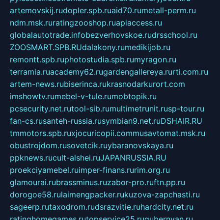
artemovskij.ru
dopler.spb.ru
aid70.ru
metall-perm.ru
ndm.msk.ru
ratingzooshop.ru
apiaccess.ru
globalautotrade.info
bezverhovskoe.ru
drsschool.ru
ZOOSMART.SPB.RU
dalakony.ru
medikijob.ru
remontt.spb.ru
photostudia.spb.ru
myragon.ru
terramia.ru
academy62.ru
gardengallereya.ru
rti.com.ru
artem-news.ru
biserinca.ru
krasnodarkurort.com
imshowtv.ru
mebel-v-tule.ru
mobtopik.ru
pcsecurity.net.ru
tool-sib.ru
multimetrunit.ru
sp-tour.ru
fan-cs.ru
santeh-russia.ru
symbian9.net.ru
DSHAIR.RU
tmmotors.spb.ru
xjocuricopii.com
musavtomat.msk.ru
obustrojdom.ru
sovetcik.ru
ybaranovskaya.ru
ppknews.ru
cult-alshei.ru
JAPANRUSSIA.RU
proekciyamebel.ru
imper-finans.ru
rim.org.ru
glamourai.ru
brassminus.ru
zabor-pro.ru
ftn.pp.ru
dorogoe58.ru
laimengpacker.ru
kuzova-zapchasti.ru
sageerp.ru
taxodrom.ru
dsrazvitie.ru
hardcity.net.ru
ratinghomegames.ru
topservice25.ru
gubernyan.ru