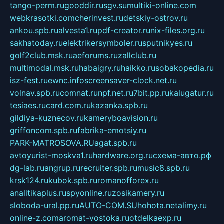
tango-perm.ru
gooddir.ru
sgv.su
multiki-online.com
webkrasotki.com
cherinvest.ru
detskiy-ostrov.ru
ankou.spb.ru
alvesta1.ru
pdf-creator.ru
nix-files.org.ru
sakhatoday.ru
elektrikersymboler.ru
sputnikyes.ru
golf2club.msk.ru
aeforums.ru
zallclub.ru
multimodal.msk.ru
habaigry.ru
haikko.ru
sobakopedia.ru
isz-fest.ru
ewnc.info
screensaver-clock.net.ru
volnav.spb.ru
comnat.ru
npf.net.ru
7bit.pp.ru
kalugatur.ru
tesiaes.ru
card.com.ru
kazanka.spb.ru
gildiya-kuznecov.ru
kameryboavision.ru
griffoncom.spb.ru
fabrika-emotsiy.ru
PARK-MATROSOVA.RU
agat.spb.ru
avtoyurist-moskva1.ru
hardware.org.ru
схема-авто.рф
dg-lab.ru
angrup.ru
recruiter.spb.ru
music8.spb.ru
krsk124.ru
kubok.spb.ru
romanofforex.ru
analitikaplus.ru
spyonline.ru
zosikamery.ru
sloboda-ural.pp.ru
AUTO-COM.SU
hohota.net
alimy.ru
online-z.com
aromat-vostoka.ru
otdelkaexp.ru