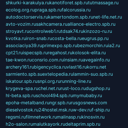
shkurki-karakulya.ru
kanotiforet.spb.ru
tutmassage.ru
ecolog.org.ru
praga.spb.ru
falcorussia.ru
autodoctorservis.ru
kamertondom.spb.ru
net-life.net.ru
avto-vozim.ru
sakhcamera.ru
alliance-electro.spb.ru
stroyavt.ru
controlweb1.ru
tdsak74.ru
kinzozo-ru.ru
kvotka.ru
iron-snab.ru
costa-bella.ru
eugrus.pp.ru
associaciya39.ru
primexpo.spb.ru
bezmorchin.ru
ia2.ru
cpt21.ru
ispecspb.ru
regahost.ru
kolosok-elita.ru
tae-kwon.ru
consrio.com.ru
insiam.ru
avegainfo.ru
archery161.ru
bigencyclica.ru
vlast16.ru
korru.net
sarmiento.spb.su
extelopedia.ru
lammin-suo.spb.ru
iskatour.spb.ru
snpi.org.ru
running-line.ru
krygeva-spa.ru
chel.net.ru
rust-loco.ru
dugshop.ru
hl-beta.spb.ru
school494.spb.ru
mymubaby.ru
epoha-metalband.ru
ngr.spb.ru
rusgosnews.com
dieselvostok.ru
24hostel.msk.ru
w-dev.ru
f-ship.ru
regsmi.ru
filmnetwork.ru
malinasp.ru
kinosvin.ru
h2o-salon.ru
malutkayork.ru
deltaprim.spb.ru