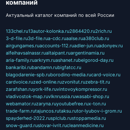
компаний
Актуальный каталог компаний по всей России
133chel.ru
13autor-kolonka.ru
2864420.ru
2rich.ru
3-d-file.ru
3d-file.ru
a-cdc.ru
aalse.ru
a380club.ru
airgungames.ru
accounts-112.ru
adler-jun.ru
adonyev.ru
alfeihavsalnassr.ru
altaipant.ru
argentinamia.ru
aria-family.ru
arkrym.ru
ashanet.ru
belgorod-day.ru
bankaribi.ru
bandamn.ru
bigfatcc.ru
blagodarenie-spb.ru
borodino-media.ru
card-voice.ru
cardvoice.ru
zed-online.ru
zvonitut.ru
zebra-tlt.ru
zarafshan.ru
york-life.ru
vintovoykompressor.ru
vladivostok-map.ru
vlknrussia.ru
wasabi-shop.ru
webamator.ru
zaryna.ru
youtubefree.ru
x-ton.ru
trade-farm.ru
tajuncos.ru
taksu.ru
tor-lyubov-i-grom.ru
spayderhed-2022.ru
splclub.ru
stoppamedia.ru
snow-guard.ru
slovar-ivrit.ru
cleanmedicine.ru