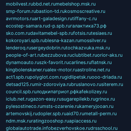
mobilvest.ru
bbd.net.ru
mebelshop.msk.ru
smp-forum.ru
bastion-td.ru
kosmoscreative.ru
avrmotors.ru
art-galadesign.ru
tiffany-c.ru
ecostep-samara.ru
d-p.spb.ru
галактика73.рф
sko.com.ru
davitamebel-spb.ru
fotsis.ru
tesiaes.ru
kokoroyari.spb.ru
blesna-kazan.ru
mossilver.ru
lenderoq.ru
sergeydobrin.ru
tochkazvuka.msk.ru
people-of-art.ru
bezzubova.ru
clubtibet.ru
orior-aks.ru
dynamoauto.ru
szk-favorit.ru
carlines.ru
flatnsk.ru
kingbolenskaner.ru
alex-motor.ru
astroline.net.ru
act1.spb.ru
polyglot.com.ru
gidlipetsk.ru
ooo-driada.ru
detsad125.ru
mir-zdoroviya.ru
bruslanovo.ru
siterem.ru
council.spb.ru
лодкипатриот.рф
kafekolizey.ru
iclub.net.ru
gazon-easy.ru
sugarepilekb.ru
grinox.ru
pylesostineco.ru
msts-ozarenie.ru
kameryjooan.ru
artemovskij.ru
dopler.spb.ru
aid70.ru
metall-perm.ru
ndm.msk.ru
ratingzooshop.ru
apiaccess.ru
globalautotrade.info
bezverhovskoe.ru
drsschool.ru