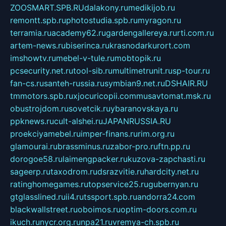
ZOOSMART.SPB.RU
dalakony.ru
medikijob.ru
remontt.spb.ru
photostudia.spb.ru
myragon.ru
terramia.ru
academy62.ru
gardengallereya.ru
rti.com.ru
artem-news.ru
biserinca.ru
krasnodarkurort.com
imshowtv.ru
mebel-v-tule.ru
mobtopik.ru
pcsecurity.net.ru
tool-sib.ru
multimetrunit.ru
sp-tour.ru
fan-cs.ru
santeh-russia.ru
symbian9.net.ru
DSHAIR.RU
tmmotors.spb.ru
xjocuricopii.com
musavtomat.msk.ru
obustrojdom.ru
sovetcik.ru
ybaranovskaya.ru
ppknews.ru
cult-alshei.ru
JAPANRUSSIA.RU
proekciyamebel.ru
imper-finans.ru
rim.org.ru
glamourai.ru
brassminus.ru
zabor-pro.ru
ftn.pp.ru
dorogoe58.ru
laimengpacker.ru
kuzova-zapchasti.ru
sageerp.ru
taxodrom.ru
dsrazvitie.ru
hardcity.net.ru
ratinghomegames.ru
topservice25.ru
gubernyan.ru
gtglasslined.ru
ii4.ru
tssport.spb.ru
andorra24.com
blackwallstreet.ru
oboimos.ru
optim-doors.com.ru
ikuch.ru
nycr.org.ru
npa21.ru
vremya-ch.spb.ru