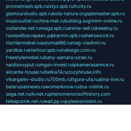
promelmash.spb.ru
ixtys.spb.ru
fccity.ru
glamourstudio.spb.ru
kola-nature.org
spbmaster.spb.ru
musicoutlet.ru
china.msk.ru
bulldog.su
grimm-online.ru
outlander.net.ru
maga.spb.ru
anime-sell.ru
keseloy.ru
газприборсервис.рф
karmin.spb.ru
shekswood.ru
tischlermebel.ru
automall66.ru
mag-vladimir.ru
yardbar.ru
kiwitour.spb.ru
indesign.com.ru
freestylemebel.ru
bany-samara.ru
rsei.ru
naidisvoyput.ru
mgsn-invest.ru
ipkamerasannce.ru
alicante-house.ru
ibelka74.ru
cozyhouse.info
vlkargalev-studio.ru
700mb.ru
figura-ufa.ru
alina-live.ru
belarusiannews.ru
womenknow.ru
dos-vniimk.ru
sega.net.ru
dv.net.ru
phenomenonsofhistory.com
telesputnik.net.ru
wall.pp.ru
pylesosroidmi.ru
gtc-clan.ru
cligs.ru
bibikazap.ru
popova.org.ru
netwhistler.spb.ru
bellvil.ru
bonzon.ru
iss-vladik.ru
defiparis.net.ru
las-gryzas.ru
amku.ru
electednews.spb.ru
feather.org.ru
spar72.ru
tankiigri.ru