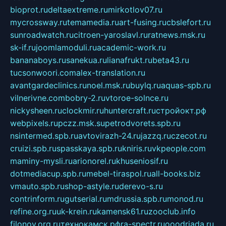
bioprot.ru
deltaextreme.ru
mirkotlov07.ru
mycrossway.ru
temamedia.ru
art-fusing.ru
cbslefort.ru
sunroadwatch.ru
citroen-yaroslavl.ru
ratnews.msk.ru
sk-if.ru
joomlamoduli.ru
academic-work.ru
bananaboys.ru
sanekua.ru
lianafrukt.ru
beta43.ru
tucsonwoori.com
alex-translation.ru
avantgardeclinics.ru
noel.msk.ru
buylq.ru
aquas-spb.ru
vilnerivne.com
bobry-2.ru
vtoroe-solnce.ru
nickysheen.ru
clockmir.ru
huntercraft.ru
стройокт.рф
webpixels.ru
pczz.msk.su
petrodvorets.spb.ru
nsintermed.spb.ru
avtovirazh-24.ru
jazzq.ru
czecot.ru
cruizi.spb.ru
spasskaya.spb.ru
kniris.ru
vkpeople.com
maminy-mysli.ru
arionorel.ru
khuseniosif.ru
dotmediacup.spb.ru
mebel-tiraspol.ru
all-books.biz
vmauto.spb.ru
shop-astyle.ru
derevo-s.ru
contrinform.ru
gutserial.ru
mdrussia.spb.ru
monod.ru
refine.org.ru
uk-krein.ru
kamensk61.ru
zooclub.info
filonov.org.ru
технокамск.рф
ra-spectr.ru
ooodriada.ru