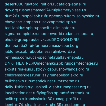
desert000.ru
ivtorgi.ru
ifiori.ru
catalog-statei.ru
dcv.org.ru
spetsmaster174.ru
ipkameryhiseeu.ru
dum26.ru
ruspol.spb.ru
fr-opendp.ru
kam-solnyshko.ru
cheyenne-arapaho.ru
sevzapmetal.spb.ru
ted-lapidus.spb.ru
parasite-eliminator.ru
sigma-complete.ru
modernworld.ru
dama-moda.ru
eholot-group.ru
sk-nvkz.ru
DRONGOLD.RU
democratia2.ru
i-farmer.ru
mass-sport.org
jablonex.spb.ru
bookmess.ru
linkword.ru
refineua.com.ru
cs-spec.net.ru
altay-mebel.ru
DNK-THEATRE.RU
mechaniks.spb.ru
ipcamtechage.ru
skosta.ru
a-sun.ru
stroy-ldsp.ru
snowlands.org.ru
childrensshoes.ru
mrlizzy.ru
mebelsofiakrd.ru
bulizhenko.ru
rumantick.net.ru
mtszerno.ru
daily-fishing.ru
glushiteli-v-spb.ru
megasat.org.ru
localization.net.ru
flyingfish.pp.ru
ds5teremok.ru
aclib.spb.ru
komissionka30.ru
mag-profit.ru
icentre-74.ru
leasing-nsk.ru
hd39.ru
rcd.com.ru