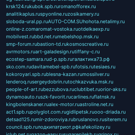
krsk124.ru
kubok.spb.ru
romanofforex.ru
analitikaplus.ru
spyonline.ru
zosikamery.ru
sloboda-ural.pp.ru
AUTO-COM.SU
hohota.net
alimy.ru
online-z.com
aromat-vostoka.ru
otdelkaexp.ru
mobilvest.ru
bbd.net.ru
mebelshop.msk.ru
smp-forum.ru
bastion-td.ru
kosmoscreative.ru
avrmotors.ru
art-galadesign.ru
tiffany-c.ru
ecostep-samara.ru
d-p.spb.ru
галактика73.рф
sko.com.ru
davitamebel-spb.ru
fotsis.ru
tesiaes.ru
kokoroyari.spb.ru
blesna-kazan.ru
mossilver.ru
lenderoq.ru
sergeydobrin.ru
tochkazvuka.msk.ru
people-of-art.ru
bezzubova.ru
clubtibet.ru
orior-aks.ru
dynamoauto.ru
szk-favorit.ru
carlines.ru
flatnsk.ru
kingbolenskaner.ru
alex-motor.ru
astroline.net.ru
act1.spb.ru
polyglot.com.ru
gidlipetsk.ru
ooo-driada.ru
detsad125.ru
mir-zdoroviya.ru
bruslanovo.ru
siterem.ru
council.spb.ru
лодкипатриот.рф
kafekolizey.ru
iclub.net.ru
gazon-easy.ru
sugarepilekb.ru
grinox.ru