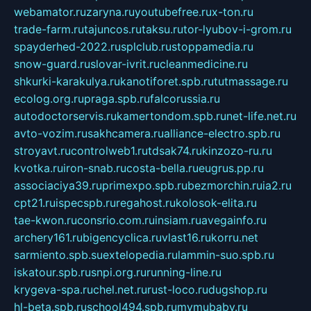
webamator.ru
zaryna.ru
youtubefree.ru
x-ton.ru
trade-farm.ru
tajuncos.ru
taksu.ru
tor-lyubov-i-grom.ru
spayderhed-2022.ru
splclub.ru
stoppamedia.ru
snow-guard.ru
slovar-ivrit.ru
cleanmedicine.ru
shkurki-karakulya.ru
kanotiforet.spb.ru
tutmassage.ru
ecolog.org.ru
praga.spb.ru
falcorussia.ru
autodoctorservis.ru
kamertondom.spb.ru
net-life.net.ru
avto-vozim.ru
sakhcamera.ru
alliance-electro.spb.ru
stroyavt.ru
controlweb1.ru
tdsak74.ru
kinzozo-ru.ru
kvotka.ru
iron-snab.ru
costa-bella.ru
eugrus.pp.ru
associaciya39.ru
primexpo.spb.ru
bezmorchin.ru
ia2.ru
cpt21.ru
ispecspb.ru
regahost.ru
kolosok-elita.ru
tae-kwon.ru
consrio.com.ru
insiam.ru
avegainfo.ru
archery161.ru
bigencyclica.ru
vlast16.ru
korru.net
sarmiento.spb.su
extelopedia.ru
lammin-suo.spb.ru
iskatour.spb.ru
snpi.org.ru
running-line.ru
krygeva-spa.ru
chel.net.ru
rust-loco.ru
dugshop.ru
hl-beta.spb.ru
school494.spb.ru
mymubaby.ru