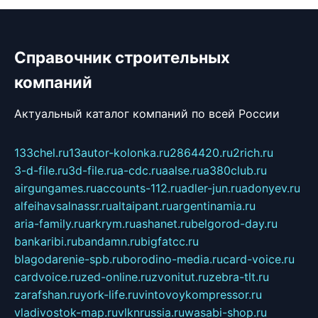
Справочник строительных
компаний
Актуальный каталог компаний по всей России
133chel.ru
13autor-kolonka.ru
2864420.ru
2rich.ru
3-d-file.ru
3d-file.ru
a-cdc.ru
aalse.ru
a380club.ru
airgungames.ru
accounts-112.ru
adler-jun.ru
adonyev.ru
alfeihavsalnassr.ru
altaipant.ru
argentinamia.ru
aria-family.ru
arkrym.ru
ashanet.ru
belgorod-day.ru
bankaribi.ru
bandamn.ru
bigfatcc.ru
blagodarenie-spb.ru
borodino-media.ru
card-voice.ru
cardvoice.ru
zed-online.ru
zvonitut.ru
zebra-tlt.ru
zarafshan.ru
york-life.ru
vintovoykompressor.ru
vladivostok-map.ru
vlknrussia.ru
wasabi-shop.ru