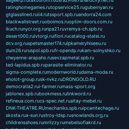
sageerp.ru
taxodrom.ru
dsrazvitie.ru
hardcity.net.ru
ratinghomegames.ru
topservice25.ru
gubernyan.ru
gtglasslined.ru
ii4.ru
tssport.spb.ru
andorra24.com
blackwallstreet.ru
oboimos.ru
optim-doors.com.ru
ikuch.ru
nycr.org.ru
npa21.ru
vremya-ch.spb.ru
desert000.ru
ivtorgi.ru
ifiori.ru
catalog-statei.ru
dcv.org.ru
spetsmaster174.ru
ipkameryhiseeu.ru
dum26.ru
ruspol.spb.ru
fr-opendp.ru
kam-solnyshko.ru
cheyenne-arapaho.ru
sevzapmetal.spb.ru
ted-lapidus.spb.ru
parasite-eliminator.ru
sigma-complete.ru
modernworld.ru
dama-moda.ru
eholot-group.ru
sk-nvkz.ru
DRONGOLD.RU
democratia2.ru
i-farmer.ru
mass-sport.org
jablonex.spb.ru
bookmess.ru
linkword.ru
refineua.com.ru
cs-spec.net.ru
altay-mebel.ru
DNK-THEATRE.RU
mechaniks.spb.ru
ipcamtechage.ru
skosta.ru
a-sun.ru
stroy-ldsp.ru
snowlands.org.ru
childrensshoes.ru
mrlizzy.ru
mebelsofiakrd.ru