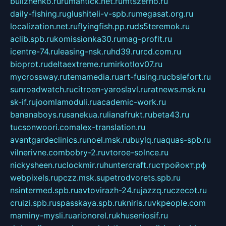
bulizhenko.ru
rumantick.net.ru
mtszerno.ru
daily-fishing.ru
glushiteli-v-spb.ru
megasat.org.ru
localization.net.ru
flyingfish.pp.ru
ds5teremok.ru
aclib.spb.ru
komissionka30.ru
mag-profit.ru
icentre-74.ru
leasing-nsk.ru
hd39.ru
rcd.com.ru
bioprot.ru
deltaextreme.ru
mirkotlov07.ru
mycrossway.ru
temamedia.ru
art-fusing.ru
cbslefort.ru
sunroadwatch.ru
citroen-yaroslavl.ru
ratnews.msk.ru
sk-if.ru
joomlamoduli.ru
academic-work.ru
bananaboys.ru
sanekua.ru
lianafrukt.ru
beta43.ru
tucsonwoori.com
alex-translation.ru
avantgardeclinics.ru
noel.msk.ru
buylq.ru
aquas-spb.ru
vilnerivne.com
bobry-2.ru
vtoroe-solnce.ru
nickysheen.ru
clockmir.ru
huntercraft.ru
стройокт.рф
webpixels.ru
pczz.msk.su
petrodvorets.spb.ru
nsintermed.spb.ru
avtovirazh-24.ru
jazzq.ru
czecot.ru
cruizi.spb.ru
spasskaya.spb.ru
kniris.ru
vkpeople.com
maminy-mysli.ru
arionorel.ru
khuseniosif.ru