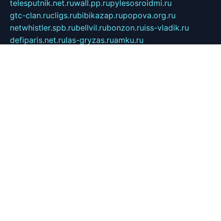
telesputnik.net.ru
wall.pp.ru
pylesosroidmi.ru
gtc-clan.ru
cligs.ru
bibikazap.ru
popova.org.ru
netwhistler.spb.ru
bellvil.ru
bonzon.ru
iss-vladik.ru
defiparis.net.ru
las-gryzas.ru
amku.ru
electednews.spb.ru
feather.org.ru
spar72.ru
tankiigri.ru
dominus.com.ru
ibtree.ru
sanykool.pp.ru
unixlib.org.ru
menatep.spb.ru
gartenterrassen.ru
printeka.ru
skvozilka.com.ru
parkovka-pub.ru
lovemobi.ru
art-ru.ru
emulatorz.com.ru
alucomp.com.ru
tatforum.com.ru
alternativa-profi.ru
dermakler.ru
artsurvey.ru
aredir.ru
khimspas.ru
centr-maxi.ru
2018r.ru
bort-stomer-defort.ru
professional2.ru
gibsons.ru
artselena.ru
art-pilot.ru
ingredient.spb.ru
npfpolimer.spb.ru
argentum.spb.ru
hom-edu.ru
af-num.ru
cashadvanceamericasev.org
trexp.spb.ru
apteka-gerzena.ru
vasilyevka.msk.ru
personalloanrgx.org
tishanskiysdk.ru
atma-volga.ru
yoga-media.ru
asmirnov.ru
betonvodincovo.ru