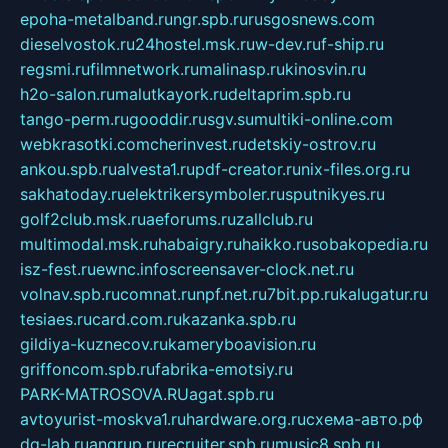
epoha-metalband.ru
ngr.spb.ru
rusgosnews.com
dieselvostok.ru
24hostel.msk.ru
w-dev.ru
f-ship.ru
regsmi.ru
filmnetwork.ru
malinasp.ru
kinosvin.ru
h2o-salon.ru
malutkayork.ru
deltaprim.spb.ru
tango-perm.ru
gooddir.ru
sgv.su
multiki-online.com
webkrasotki.com
cherinvest.ru
detskiy-ostrov.ru
ankou.spb.ru
alvesta1.ru
pdf-creator.ru
nix-files.org.ru
sakhatoday.ru
elektrikersymboler.ru
sputnikyes.ru
golf2club.msk.ru
aeforums.ru
zallclub.ru
multimodal.msk.ru
habaigry.ru
haikko.ru
sobakopedia.ru
isz-fest.ru
ewnc.info
screensaver-clock.net.ru
volnav.spb.ru
comnat.ru
npf.net.ru
7bit.pp.ru
kalugatur.ru
tesiaes.ru
card.com.ru
kazanka.spb.ru
gildiya-kuznecov.ru
kameryboavision.ru
griffoncom.spb.ru
fabrika-emotsiy.ru
PARK-MATROSOVA.RU
agat.spb.ru
avtoyurist-moskva1.ru
hardware.org.ru
схема-авто.рф
dg-lab.ru
angrup.ru
recruiter.spb.ru
music8.spb.ru