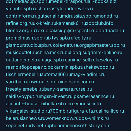
dotmediacup.spb.ru
mebel-tiraspol.ru
all-books.biz
vmauto.spb.ru
shop-astyle.ru
derevo-s.ru
contrinform.ru
gutserial.ru
mdrussia.spb.ru
monod.ru
refine.org.ru
uk-krein.ru
kamensk61.ru
zooclub.info
filonov.org.ru
технокамск.рф
ra-spectr.ru
ooodriada.ru
promelmash.spb.ru
ixtys.spb.ru
fccity.ru
glamourstudio.spb.ru
kola-nature.org
spbmaster.spb.ru
musicoutlet.ru
china.msk.ru
bulldog.su
grimm-online.ru
outlander.net.ru
maga.spb.ru
anime-sell.ru
keseloy.ru
газприборсервис.рф
karmin.spb.ru
shekswood.ru
tischlermebel.ru
automall66.ru
mag-vladimir.ru
yardbar.ru
kiwitour.spb.ru
indesign.com.ru
freestylemebel.ru
bany-samara.ru
rsei.ru
naidisvoyput.ru
mgsn-invest.ru
ipkamerasannce.ru
alicante-house.ru
ibelka74.ru
cozyhouse.info
vlkargalev-studio.ru
700mb.ru
figura-ufa.ru
alina-live.ru
belarusiannews.ru
womenknow.ru
dos-vniimk.ru
sega.net.ru
dv.net.ru
phenomenonsofhistory.com