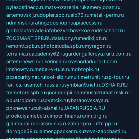
pylesostineco.ru
msts-ozarenie.ru
kameryjooan.ru
artemovskij.ru
dopler.spb.ru
aid70.ru
metall-perm.ru
ndm.msk.ru
ratingzooshop.ru
apiaccess.ru
globalautotrade.info
bezverhovskoe.ru
drsschool.ru
ZOOSMART.SPB.RU
dalakony.ru
medikijob.ru
remontt.spb.ru
photostudia.spb.ru
myragon.ru
terramia.ru
academy62.ru
gardengallereya.ru
rti.com.ru
artem-news.ru
biserinca.ru
krasnodarkurort.com
imshowtv.ru
mebel-v-tule.ru
mobtopik.ru
pcsecurity.net.ru
tool-sib.ru
multimetrunit.ru
sp-tour.ru
fan-cs.ru
santeh-russia.ru
symbian9.net.ru
DSHAIR.RU
tmmotors.spb.ru
xjocuricopii.com
musavtomat.msk.ru
obustrojdom.ru
sovetcik.ru
ybaranovskaya.ru
ppknews.ru
cult-alshei.ru
JAPANRUSSIA.RU
proekciyamebel.ru
imper-finans.ru
rim.org.ru
glamourai.ru
brassminus.ru
zabor-pro.ru
ftn.pp.ru
dorogoe58.ru
laimengpacker.ru
kuzova-zapchasti.ru