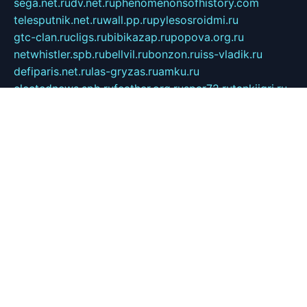
sega.net.ru
dv.net.ru
phenomenonsofhistory.com
telesputnik.net.ru
wall.pp.ru
pylesosroidmi.ru
gtc-clan.ru
cligs.ru
bibikazap.ru
popova.org.ru
netwhistler.spb.ru
bellvil.ru
bonzon.ru
iss-vladik.ru
defiparis.net.ru
las-gryzas.ru
amku.ru
electednews.spb.ru
feather.org.ru
spar72.ru
tankiigri.ru
dominus.com.ru
ibtree.ru
sanykool.pp.ru
unixlib.org.ru
menatep.spb.ru
gartenterrassen.ru
printeka.ru
skvozilka.com.ru
parkovka-pub.ru
lovemobi.ru
art-ru.ru
emulatorz.com.ru
alucomp.com.ru
tatforum.com.ru
alternativa-profi.ru
dermakler.ru
artsurvey.ru
aredir.ru
khimspas.ru
centr-maxi.ru
2018r.ru
bort-stomer-defort.ru
professional2.ru
gibsons.ru
artselena.ru
art-pilot.ru
ingredient.spb.ru
npfpolimer.spb.ru
argentum.spb.ru
hom-edu.ru
af-num.ru
cashadvanceamericasev.org
trexp.spb.ru
apteka-gerzena.ru
vasilyevka.msk.ru
personalloanrgx.org
tishanskiysdk.ru
atma-volga.ru