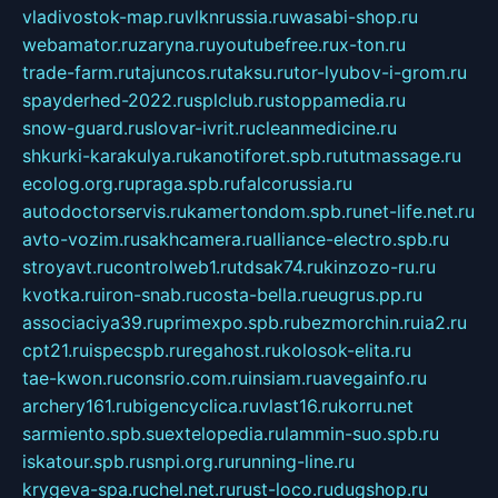
vladivostok-map.ru
vlknrussia.ru
wasabi-shop.ru
webamator.ru
zaryna.ru
youtubefree.ru
x-ton.ru
trade-farm.ru
tajuncos.ru
taksu.ru
tor-lyubov-i-grom.ru
spayderhed-2022.ru
splclub.ru
stoppamedia.ru
snow-guard.ru
slovar-ivrit.ru
cleanmedicine.ru
shkurki-karakulya.ru
kanotiforet.spb.ru
tutmassage.ru
ecolog.org.ru
praga.spb.ru
falcorussia.ru
autodoctorservis.ru
kamertondom.spb.ru
net-life.net.ru
avto-vozim.ru
sakhcamera.ru
alliance-electro.spb.ru
stroyavt.ru
controlweb1.ru
tdsak74.ru
kinzozo-ru.ru
kvotka.ru
iron-snab.ru
costa-bella.ru
eugrus.pp.ru
associaciya39.ru
primexpo.spb.ru
bezmorchin.ru
ia2.ru
cpt21.ru
ispecspb.ru
regahost.ru
kolosok-elita.ru
tae-kwon.ru
consrio.com.ru
insiam.ru
avegainfo.ru
archery161.ru
bigencyclica.ru
vlast16.ru
korru.net
sarmiento.spb.su
extelopedia.ru
lammin-suo.spb.ru
iskatour.spb.ru
snpi.org.ru
running-line.ru
krygeva-spa.ru
chel.net.ru
rust-loco.ru
dugshop.ru