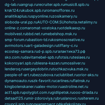
dg-lab.ru
angrup.ru
recruiter.spb.ru
music8.spb.ru
krsk124.ru
kubok.spb.ru
romanofforex.ru
analitikaplus.ru
spyonline.ru
zosikamery.ru
sloboda-ural.pp.ru
AUTO-COM.SU
hohota.net
alimy.ru
online-z.com
aromat-vostoka.ru
otdelkaexp.ru
mobilvest.ru
bbd.net.ru
mebelshop.msk.ru
smp-forum.ru
bastion-td.ru
kosmoscreative.ru
avrmotors.ru
art-galadesign.ru
tiffany-c.ru
ecostep-samara.ru
d-p.spb.ru
галактика73.рф
sko.com.ru
davitamebel-spb.ru
fotsis.ru
tesiaes.ru
kokoroyari.spb.ru
blesna-kazan.ru
mossilver.ru
lenderoq.ru
sergeydobrin.ru
tochkazvuka.msk.ru
people-of-art.ru
bezzubova.ru
clubtibet.ru
orior-aks.ru
dynamoauto.ru
szk-favorit.ru
carlines.ru
flatnsk.ru
kingbolenskaner.ru
alex-motor.ru
astroline.net.ru
act1.spb.ru
polyglot.com.ru
gidlipetsk.ru
ooo-driada.ru
detsad125.ru
mir-zdoroviya.ru
bruslanovo.ru
siterem.ru
council.spb.ru
лодкипатриот.рф
kafekolizey.ru