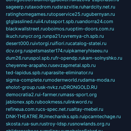
sageerp.ru
taxodrom.ru
dsrazvitie.ru
hardcity.net.ru
ratinghomegames.ru
topservice25.ru
gubernyan.ru
gtglasslined.ru
ii4.ru
tssport.spb.ru
andorra24.com
blackwallstreet.ru
oboimos.ru
optim-doors.com.ru
ikuch.ru
nycr.org.ru
npa21.ru
vremya-ch.spb.ru
desert000.ru
ivtorgi.ru
ifiori.ru
catalog-statei.ru
dcv.org.ru
spetsmaster174.ru
ipkameryhiseeu.ru
dum26.ru
ruspol.spb.ru
fr-opendp.ru
kam-solnyshko.ru
cheyenne-arapaho.ru
sevzapmetal.spb.ru
ted-lapidus.spb.ru
parasite-eliminator.ru
sigma-complete.ru
modernworld.ru
dama-moda.ru
eholot-group.ru
sk-nvkz.ru
DRONGOLD.RU
democratia2.ru
i-farmer.ru
mass-sport.org
jablonex.spb.ru
bookmess.ru
linkword.ru
refineua.com.ru
cs-spec.net.ru
altay-mebel.ru
DNK-THEATRE.RU
mechaniks.spb.ru
ipcamtechage.ru
skosta.ru
a-sun.ru
stroy-ldsp.ru
snowlands.org.ru