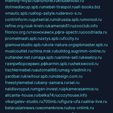
maminy-mysli.ru
arionorel.ru
khuseniosif.ru
dotmediacup.spb.ru
mebel-tiraspol.ru
all-books.biz
vmauto.spb.ru
shop-astyle.ru
derevo-s.ru
contrinform.ru
gutserial.ru
mdrussia.spb.ru
monod.ru
refine.org.ru
uk-krein.ru
kamensk61.ru
zooclub.info
filonov.org.ru
технокамск.рф
ra-spectr.ru
ooodriada.ru
promelmash.spb.ru
ixtys.spb.ru
fccity.ru
glamourstudio.spb.ru
kola-nature.org
spbmaster.spb.ru
musicoutlet.ru
china.msk.ru
bulldog.su
grimm-online.ru
outlander.net.ru
maga.spb.ru
anime-sell.ru
keseloy.ru
газприборсервис.рф
karmin.spb.ru
shekswood.ru
tischlermebel.ru
automall66.ru
mag-vladimir.ru
yardbar.ru
kiwitour.spb.ru
indesign.com.ru
freestylemebel.ru
bany-samara.ru
rsei.ru
naidisvoyput.ru
mgsn-invest.ru
ipkamerasannce.ru
alicante-house.ru
ibelka74.ru
cozyhouse.info
vlkargalev-studio.ru
700mb.ru
figura-ufa.ru
alina-live.ru
belarusiannews.ru
womenknow.ru
dos-vniimk.ru