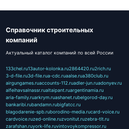
Справочник строительных
компаний
Актуальный каталог компаний по всей России
133chel.ru
13autor-kolonka.ru
2864420.ru
2rich.ru
3-d-file.ru
3d-file.ru
a-cdc.ru
aalse.ru
a380club.ru
airgungames.ru
accounts-112.ru
adler-jun.ru
adonyev.ru
alfeihavsalnassr.ru
altaipant.ru
argentinamia.ru
aria-family.ru
arkrym.ru
ashanet.ru
belgorod-day.ru
bankaribi.ru
bandamn.ru
bigfatcc.ru
blagodarenie-spb.ru
borodino-media.ru
card-voice.ru
cardvoice.ru
zed-online.ru
zvonitut.ru
zebra-tlt.ru
zarafshan.ru
york-life.ru
vintovoykompressor.ru