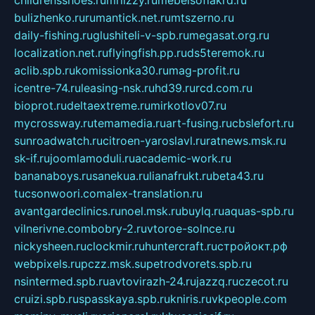
childrensshoes.ru
mrlizzy.ru
mebelsofiakrd.ru
bulizhenko.ru
rumantick.net.ru
mtszerno.ru
daily-fishing.ru
glushiteli-v-spb.ru
megasat.org.ru
localization.net.ru
flyingfish.pp.ru
ds5teremok.ru
aclib.spb.ru
komissionka30.ru
mag-profit.ru
icentre-74.ru
leasing-nsk.ru
hd39.ru
rcd.com.ru
bioprot.ru
deltaextreme.ru
mirkotlov07.ru
mycrossway.ru
temamedia.ru
art-fusing.ru
cbslefort.ru
sunroadwatch.ru
citroen-yaroslavl.ru
ratnews.msk.ru
sk-if.ru
joomlamoduli.ru
academic-work.ru
bananaboys.ru
sanekua.ru
lianafrukt.ru
beta43.ru
tucsonwoori.com
alex-translation.ru
avantgardeclinics.ru
noel.msk.ru
buylq.ru
aquas-spb.ru
vilnerivne.com
bobry-2.ru
vtoroe-solnce.ru
nickysheen.ru
clockmir.ru
huntercraft.ru
стройокт.рф
webpixels.ru
pczz.msk.su
petrodvorets.spb.ru
nsintermed.spb.ru
avtovirazh-24.ru
jazzq.ru
czecot.ru
cruizi.spb.ru
spasskaya.spb.ru
kniris.ru
vkpeople.com