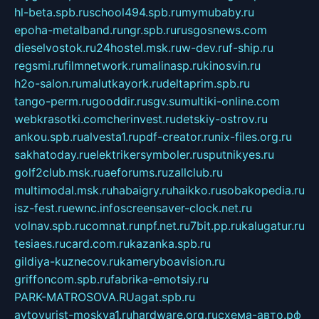
hl-beta.spb.ru
school494.spb.ru
mymubaby.ru
epoha-metalband.ru
ngr.spb.ru
rusgosnews.com
dieselvostok.ru
24hostel.msk.ru
w-dev.ru
f-ship.ru
regsmi.ru
filmnetwork.ru
malinasp.ru
kinosvin.ru
h2o-salon.ru
malutkayork.ru
deltaprim.spb.ru
tango-perm.ru
gooddir.ru
sgv.su
multiki-online.com
webkrasotki.com
cherinvest.ru
detskiy-ostrov.ru
ankou.spb.ru
alvesta1.ru
pdf-creator.ru
nix-files.org.ru
sakhatoday.ru
elektrikersymboler.ru
sputnikyes.ru
golf2club.msk.ru
aeforums.ru
zallclub.ru
multimodal.msk.ru
habaigry.ru
haikko.ru
sobakopedia.ru
isz-fest.ru
ewnc.info
screensaver-clock.net.ru
volnav.spb.ru
comnat.ru
npf.net.ru
7bit.pp.ru
kalugatur.ru
tesiaes.ru
card.com.ru
kazanka.spb.ru
gildiya-kuznecov.ru
kameryboavision.ru
griffoncom.spb.ru
fabrika-emotsiy.ru
PARK-MATROSOVA.RU
agat.spb.ru
avtoyurist-moskva1.ru
hardware.org.ru
схема-авто.рф