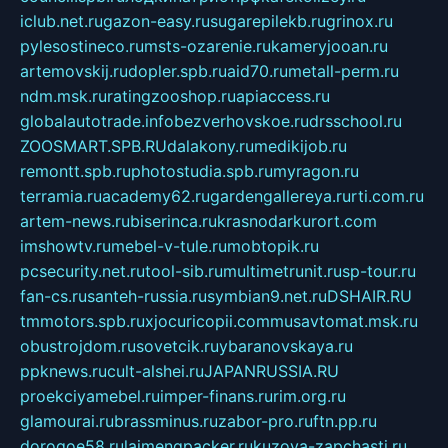
iclub.net.ru
gazon-easy.ru
sugarepilekb.ru
grinox.ru
pylesostineco.ru
msts-ozarenie.ru
kameryjooan.ru
artemovskij.ru
dopler.spb.ru
aid70.ru
metall-perm.ru
ndm.msk.ru
ratingzooshop.ru
apiaccess.ru
globalautotrade.info
bezverhovskoe.ru
drsschool.ru
ZOOSMART.SPB.RU
dalakony.ru
medikijob.ru
remontt.spb.ru
photostudia.spb.ru
myragon.ru
terramia.ru
academy62.ru
gardengallereya.ru
rti.com.ru
artem-news.ru
biserinca.ru
krasnodarkurort.com
imshowtv.ru
mebel-v-tule.ru
mobtopik.ru
pcsecurity.net.ru
tool-sib.ru
multimetrunit.ru
sp-tour.ru
fan-cs.ru
santeh-russia.ru
symbian9.net.ru
DSHAIR.RU
tmmotors.spb.ru
xjocuricopii.com
musavtomat.msk.ru
obustrojdom.ru
sovetcik.ru
ybaranovskaya.ru
ppknews.ru
cult-alshei.ru
JAPANRUSSIA.RU
proekciyamebel.ru
imper-finans.ru
rim.org.ru
glamourai.ru
brassminus.ru
zabor-pro.ru
ftn.pp.ru
dorogoe58.ru
laimengpacker.ru
kuzova-zapchasti.ru