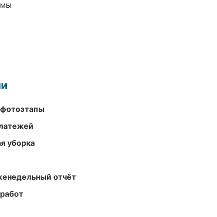
емы
ми
 фотоэтапы
платежей
ая уборка
женедельный отчёт
 работ