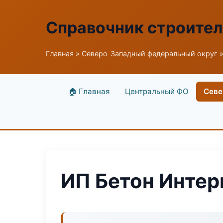
Справочник строите
Главная
»
Северо-Западный федеральный округ
»
🏠 Главная
Центральный ФО
Севе
ИП Бетон Интер