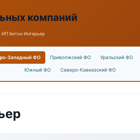
льных компаний
 ИП Бетон Интерьер
ро-Западный ФО
Приволжский ФО
Уральский ФО
Южный ФО
Северо-Кавказский ФО
ьер