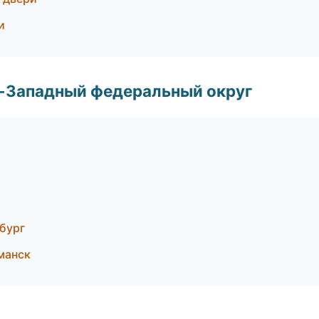
и
о-Западный федеральный округ
бург
манск