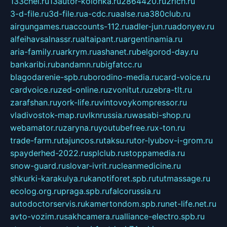
133chel.ru
13autor-kolonka.ru
2864420.ru
2rich.ru
3-d-file.ru
3d-file.ru
a-cdc.ru
aalse.ru
a380club.ru
airgungames.ru
accounts-112.ru
adler-jun.ru
adonyev.ru
alfeihavsalnassr.ru
altaipant.ru
argentinamia.ru
aria-family.ru
arkrym.ru
ashanet.ru
belgorod-day.ru
bankaribi.ru
bandamn.ru
bigfatcc.ru
blagodarenie-spb.ru
borodino-media.ru
card-voice.ru
cardvoice.ru
zed-online.ru
zvonitut.ru
zebra-tlt.ru
zarafshan.ru
york-life.ru
vintovoykompressor.ru
vladivostok-map.ru
vlknrussia.ru
wasabi-shop.ru
webamator.ru
zaryna.ru
youtubefree.ru
x-ton.ru
trade-farm.ru
tajuncos.ru
taksu.ru
tor-lyubov-i-grom.ru
spayderhed-2022.ru
splclub.ru
stoppamedia.ru
snow-guard.ru
slovar-ivrit.ru
cleanmedicine.ru
shkurki-karakulya.ru
kanotiforet.spb.ru
tutmassage.ru
ecolog.org.ru
praga.spb.ru
falcorussia.ru
autodoctorservis.ru
kamertondom.spb.ru
net-life.net.ru
avto-vozim.ru
sakhcamera.ru
alliance-electro.spb.ru