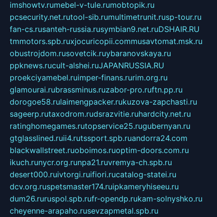
imshowtv.ru
mebel-v-tule.ru
mobtopik.ru
pcsecurity.net.ru
tool-sib.ru
multimetrunit.ru
sp-tour.ru
fan-cs.ru
santeh-russia.ru
symbian9.net.ru
DSHAIR.RU
tmmotors.spb.ru
xjocuricopii.com
musavtomat.msk.ru
obustrojdom.ru
sovetcik.ru
ybaranovskaya.ru
ppknews.ru
cult-alshei.ru
JAPANRUSSIA.RU
proekciyamebel.ru
imper-finans.ru
rim.org.ru
glamourai.ru
brassminus.ru
zabor-pro.ru
ftn.pp.ru
dorogoe58.ru
laimengpacker.ru
kuzova-zapchasti.ru
sageerp.ru
taxodrom.ru
dsrazvitie.ru
hardcity.net.ru
ratinghomegames.ru
topservice25.ru
gubernyan.ru
gtglasslined.ru
ii4.ru
tssport.spb.ru
andorra24.com
blackwallstreet.ru
oboimos.ru
optim-doors.com.ru
ikuch.ru
nycr.org.ru
npa21.ru
vremya-ch.spb.ru
desert000.ru
ivtorgi.ru
ifiori.ru
catalog-statei.ru
dcv.org.ru
spetsmaster174.ru
ipkameryhiseeu.ru
dum26.ru
ruspol.spb.ru
fr-opendp.ru
kam-solnyshko.ru
cheyenne-arapaho.ru
sevzapmetal.spb.ru