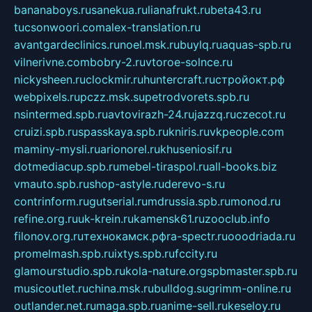
bananaboys.ru
sanekua.ru
lianafrukt.ru
beta43.ru
tucsonwoori.com
alex-translation.ru
avantgardeclinics.ru
noel.msk.ru
buylq.ru
aquas-spb.ru
vilnerivne.com
bobry-2.ru
vtoroe-solnce.ru
nickysheen.ru
clockmir.ru
huntercraft.ru
стройокт.рф
webpixels.ru
pczz.msk.su
petrodvorets.spb.ru
nsintermed.spb.ru
avtovirazh-24.ru
jazzq.ru
czecot.ru
cruizi.spb.ru
spasskaya.spb.ru
kniris.ru
vkpeople.com
maminy-mysli.ru
arionorel.ru
khuseniosif.ru
dotmediacup.spb.ru
mebel-tiraspol.ru
all-books.biz
vmauto.spb.ru
shop-astyle.ru
derevo-s.ru
contrinform.ru
gutserial.ru
mdrussia.spb.ru
monod.ru
refine.org.ru
uk-krein.ru
kamensk61.ru
zooclub.info
filonov.org.ru
технокамск.рф
ra-spectr.ru
ooodriada.ru
promelmash.spb.ru
ixtys.spb.ru
fccity.ru
glamourstudio.spb.ru
kola-nature.org
spbmaster.spb.ru
musicoutlet.ru
china.msk.ru
bulldog.su
grimm-online.ru
outlander.net.ru
maga.spb.ru
anime-sell.ru
keseloy.ru