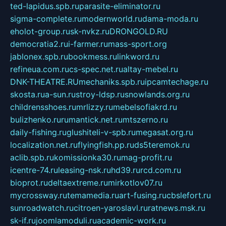
ted-lapidus.spb.ru
parasite-eliminator.ru
sigma-complete.ru
modernworld.ru
dama-moda.ru
eholot-group.ru
sk-nvkz.ru
DRONGOLD.RU
democratia2.ru
i-farmer.ru
mass-sport.org
jablonex.spb.ru
bookmess.ru
linkword.ru
refineua.com.ru
cs-spec.net.ru
altay-mebel.ru
DNK-THEATRE.RU
mechaniks.spb.ru
ipcamtechage.ru
skosta.ru
a-sun.ru
stroy-ldsp.ru
snowlands.org.ru
childrensshoes.ru
mrlizzy.ru
mebelsofiakrd.ru
bulizhenko.ru
rumantick.net.ru
mtszerno.ru
daily-fishing.ru
glushiteli-v-spb.ru
megasat.org.ru
localization.net.ru
flyingfish.pp.ru
ds5teremok.ru
aclib.spb.ru
komissionka30.ru
mag-profit.ru
icentre-74.ru
leasing-nsk.ru
hd39.ru
rcd.com.ru
bioprot.ru
deltaextreme.ru
mirkotlov07.ru
mycrossway.ru
temamedia.ru
art-fusing.ru
cbslefort.ru
sunroadwatch.ru
citroen-yaroslavl.ru
ratnews.msk.ru
sk-if.ru
joomlamoduli.ru
academic-work.ru