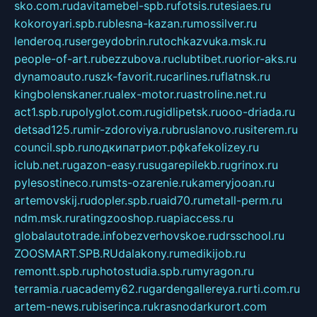
sko.com.ru
davitamebel-spb.ru
fotsis.ru
tesiaes.ru
kokoroyari.spb.ru
blesna-kazan.ru
mossilver.ru
lenderoq.ru
sergeydobrin.ru
tochkazvuka.msk.ru
people-of-art.ru
bezzubova.ru
clubtibet.ru
orior-aks.ru
dynamoauto.ru
szk-favorit.ru
carlines.ru
flatnsk.ru
kingbolenskaner.ru
alex-motor.ru
astroline.net.ru
act1.spb.ru
polyglot.com.ru
gidlipetsk.ru
ooo-driada.ru
detsad125.ru
mir-zdoroviya.ru
bruslanovo.ru
siterem.ru
council.spb.ru
лодкипатриот.рф
kafekolizey.ru
iclub.net.ru
gazon-easy.ru
sugarepilekb.ru
grinox.ru
pylesostineco.ru
msts-ozarenie.ru
kameryjooan.ru
artemovskij.ru
dopler.spb.ru
aid70.ru
metall-perm.ru
ndm.msk.ru
ratingzooshop.ru
apiaccess.ru
globalautotrade.info
bezverhovskoe.ru
drsschool.ru
ZOOSMART.SPB.RU
dalakony.ru
medikijob.ru
remontt.spb.ru
photostudia.spb.ru
myragon.ru
terramia.ru
academy62.ru
gardengallereya.ru
rti.com.ru
artem-news.ru
biserinca.ru
krasnodarkurort.com