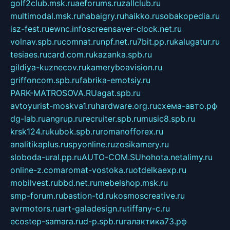
golf2club.msk.ru
aeforums.ru
zallclub.ru
multimodal.msk.ru
habaigry.ru
haikko.ru
sobakopedia.ru
isz-fest.ru
ewnc.info
screensaver-clock.net.ru
volnav.spb.ru
comnat.ru
npf.net.ru
7bit.pp.ru
kalugatur.ru
tesiaes.ru
card.com.ru
kazanka.spb.ru
gildiya-kuznecov.ru
kameryboavision.ru
griffoncom.spb.ru
fabrika-emotsiy.ru
PARK-MATROSOVA.RU
agat.spb.ru
avtoyurist-moskva1.ru
hardware.org.ru
схема-авто.рф
dg-lab.ru
angrup.ru
recruiter.spb.ru
music8.spb.ru
krsk124.ru
kubok.spb.ru
romanofforex.ru
analitikaplus.ru
spyonline.ru
zosikamery.ru
sloboda-ural.pp.ru
AUTO-COM.SU
hohota.net
alimy.ru
online-z.com
aromat-vostoka.ru
otdelkaexp.ru
mobilvest.ru
bbd.net.ru
mebelshop.msk.ru
smp-forum.ru
bastion-td.ru
kosmoscreative.ru
avrmotors.ru
art-galadesign.ru
tiffany-c.ru
ecostep-samara.ru
d-p.spb.ru
галактика73.рф