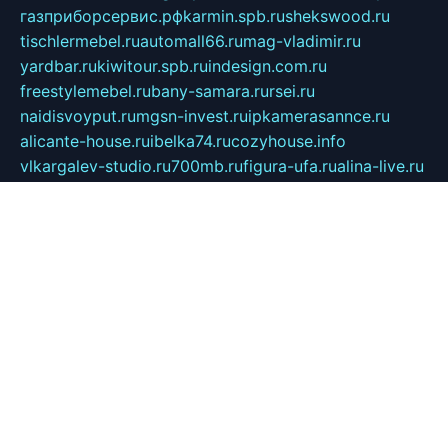
газприборсервис.рф
karmin.spb.ru
shekswood.ru
tischlermebel.ru
automall66.ru
mag-vladimir.ru
yardbar.ru
kiwitour.spb.ru
indesign.com.ru
freestylemebel.ru
bany-samara.ru
rsei.ru
naidisvoyput.ru
mgsn-invest.ru
ipkamerasannce.ru
alicante-house.ru
ibelka74.ru
cozyhouse.info
vlkargalev-studio.ru
700mb.ru
figura-ufa.ru
alina-live.ru
belarusiannews.ru
womenknow.ru
dos-vniimk.ru
sega.net.ru
dv.net.ru
phenomenonsofhistory.com
telesputnik.net.ru
wall.pp.ru
pylesosroidmi.ru
gtc-clan.ru
cligs.ru
bibikazap.ru
popova.org.ru
netwhistler.spb.ru
bellvil.ru
bonzon.ru
iss-vladik.ru
defiparis.net.ru
las-gryzas.ru
amku.ru
electednews.spb.ru
feather.org.ru
spar72.ru
tankiigri.ru
dominus.com.ru
ibtree.ru
sanykool.pp.ru
unixlib.org.ru
menatep.spb.ru
gartenterrassen.ru
printeka.ru
skvozilka.com.ru
parkovka-pub.ru
lovemobi.ru
art-ru.ru
emulatorz.com.ru
alucomp.com.ru
tatforum.com.ru