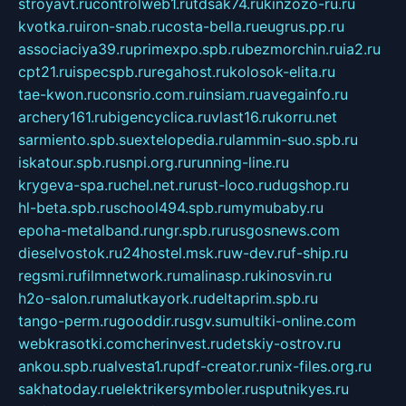
stroyavt.ru
controlweb1.ru
tdsak74.ru
kinzozo-ru.ru
kvotka.ru
iron-snab.ru
costa-bella.ru
eugrus.pp.ru
associaciya39.ru
primexpo.spb.ru
bezmorchin.ru
ia2.ru
cpt21.ru
ispecspb.ru
regahost.ru
kolosok-elita.ru
tae-kwon.ru
consrio.com.ru
insiam.ru
avegainfo.ru
archery161.ru
bigencyclica.ru
vlast16.ru
korru.net
sarmiento.spb.su
extelopedia.ru
lammin-suo.spb.ru
iskatour.spb.ru
snpi.org.ru
running-line.ru
krygeva-spa.ru
chel.net.ru
rust-loco.ru
dugshop.ru
hl-beta.spb.ru
school494.spb.ru
mymubaby.ru
epoha-metalband.ru
ngr.spb.ru
rusgosnews.com
dieselvostok.ru
24hostel.msk.ru
w-dev.ru
f-ship.ru
regsmi.ru
filmnetwork.ru
malinasp.ru
kinosvin.ru
h2o-salon.ru
malutkayork.ru
deltaprim.spb.ru
tango-perm.ru
gooddir.ru
sgv.su
multiki-online.com
webkrasotki.com
cherinvest.ru
detskiy-ostrov.ru
ankou.spb.ru
alvesta1.ru
pdf-creator.ru
nix-files.org.ru
sakhatoday.ru
elektrikersymboler.ru
sputnikyes.ru