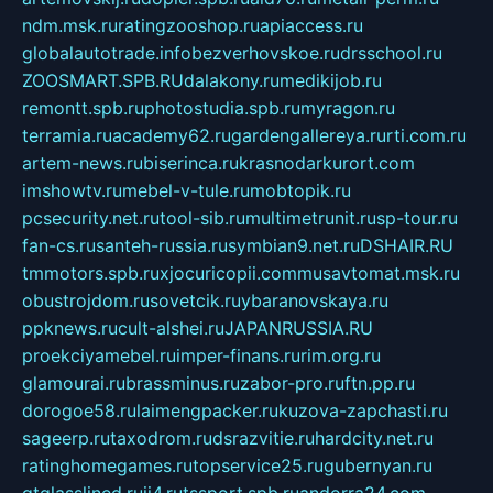
ndm.msk.ru
ratingzooshop.ru
apiaccess.ru
globalautotrade.info
bezverhovskoe.ru
drsschool.ru
ZOOSMART.SPB.RU
dalakony.ru
medikijob.ru
remontt.spb.ru
photostudia.spb.ru
myragon.ru
terramia.ru
academy62.ru
gardengallereya.ru
rti.com.ru
artem-news.ru
biserinca.ru
krasnodarkurort.com
imshowtv.ru
mebel-v-tule.ru
mobtopik.ru
pcsecurity.net.ru
tool-sib.ru
multimetrunit.ru
sp-tour.ru
fan-cs.ru
santeh-russia.ru
symbian9.net.ru
DSHAIR.RU
tmmotors.spb.ru
xjocuricopii.com
musavtomat.msk.ru
obustrojdom.ru
sovetcik.ru
ybaranovskaya.ru
ppknews.ru
cult-alshei.ru
JAPANRUSSIA.RU
proekciyamebel.ru
imper-finans.ru
rim.org.ru
glamourai.ru
brassminus.ru
zabor-pro.ru
ftn.pp.ru
dorogoe58.ru
laimengpacker.ru
kuzova-zapchasti.ru
sageerp.ru
taxodrom.ru
dsrazvitie.ru
hardcity.net.ru
ratinghomegames.ru
topservice25.ru
gubernyan.ru
gtglasslined.ru
ii4.ru
tssport.spb.ru
andorra24.com