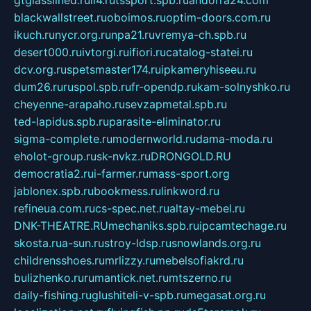
blackwallstreet.ru
oboimos.ru
optim-doors.com.ru
ikuch.ru
nycr.org.ru
npa21.ru
vremya-ch.spb.ru
desert000.ru
ivtorgi.ru
ifiori.ru
catalog-statei.ru
dcv.org.ru
spetsmaster174.ru
ipkameryhiseeu.ru
dum26.ru
ruspol.spb.ru
fr-opendp.ru
kam-solnyshko.ru
cheyenne-arapaho.ru
sevzapmetal.spb.ru
ted-lapidus.spb.ru
parasite-eliminator.ru
sigma-complete.ru
modernworld.ru
dama-moda.ru
eholot-group.ru
sk-nvkz.ru
DRONGOLD.RU
democratia2.ru
i-farmer.ru
mass-sport.org
jablonex.spb.ru
bookmess.ru
linkword.ru
refineua.com.ru
cs-spec.net.ru
altay-mebel.ru
DNK-THEATRE.RU
mechaniks.spb.ru
ipcamtechage.ru
skosta.ru
a-sun.ru
stroy-ldsp.ru
snowlands.org.ru
childrensshoes.ru
mrlizzy.ru
mebelsofiakrd.ru
bulizhenko.ru
rumantick.net.ru
mtszerno.ru
daily-fishing.ru
glushiteli-v-spb.ru
megasat.org.ru