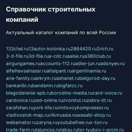
Справочник строительных
компаний
Актуальный каталог компаний по всей России
133chel.ru
13autor-kolonka.ru
2864420.ru
2rich.ru
3-d-file.ru
3d-file.ru
a-cdc.ru
aalse.ru
a380club.ru
airgungames.ru
accounts-112.ru
adler-jun.ru
adonyev.ru
alfeihavsalnassr.ru
altaipant.ru
argentinamia.ru
aria-family.ru
arkrym.ru
ashanet.ru
belgorod-day.ru
bankaribi.ru
bandamn.ru
bigfatcc.ru
blagodarenie-spb.ru
borodino-media.ru
card-voice.ru
cardvoice.ru
zed-online.ru
zvonitut.ru
zebra-tlt.ru
zarafshan.ru
york-life.ru
vintovoykompressor.ru
vladivostok-map.ru
vlknrussia.ru
wasabi-shop.ru
webamator.ru
zaryna.ru
youtubefree.ru
x-ton.ru
trade-farm.ru
tajuncos.ru
taksu.ru
tor-lyubov-i-grom.ru