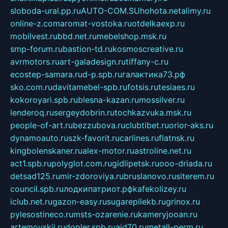
sloboda-ural.pp.ru
AUTO-COM.SU
hohota.net
alimy.ru
online-z.com
aromat-vostoka.ru
otdelkaexp.ru
mobilvest.ru
bbd.net.ru
mebelshop.msk.ru
smp-forum.ru
bastion-td.ru
kosmoscreative.ru
avrmotors.ru
art-galadesign.ru
tiffany-c.ru
ecostep-samara.ru
d-p.spb.ru
галактика73.рф
sko.com.ru
davitamebel-spb.ru
fotsis.ru
tesiaes.ru
kokoroyari.spb.ru
blesna-kazan.ru
mossilver.ru
lenderoq.ru
sergeydobrin.ru
tochkazvuka.msk.ru
people-of-art.ru
bezzubova.ru
clubtibet.ru
orior-aks.ru
dynamoauto.ru
szk-favorit.ru
carlines.ru
flatnsk.ru
kingbolenskaner.ru
alex-motor.ru
astroline.net.ru
act1.spb.ru
polyglot.com.ru
gidlipetsk.ru
ooo-driada.ru
detsad125.ru
mir-zdoroviya.ru
bruslanovo.ru
siterem.ru
council.spb.ru
лодкипатриот.рф
kafekolizey.ru
iclub.net.ru
gazon-easy.ru
sugarepilekb.ru
grinox.ru
pylesostineco.ru
msts-ozarenie.ru
kameryjooan.ru
artemovskij.ru
dopler.spb.ru
aid70.ru
metall-perm.ru