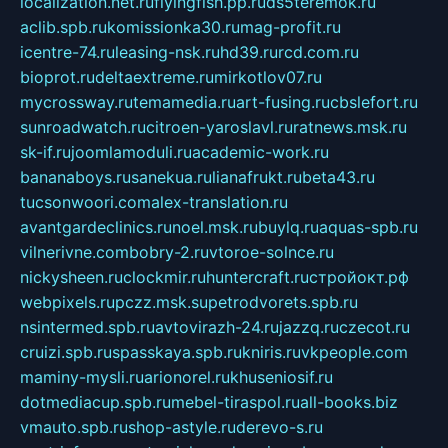
localization.net.ru
flyingfish.pp.ru
ds5teremok.ru
aclib.spb.ru
komissionka30.ru
mag-profit.ru
icentre-74.ru
leasing-nsk.ru
hd39.ru
rcd.com.ru
bioprot.ru
deltaextreme.ru
mirkotlov07.ru
mycrossway.ru
temamedia.ru
art-fusing.ru
cbslefort.ru
sunroadwatch.ru
citroen-yaroslavl.ru
ratnews.msk.ru
sk-if.ru
joomlamoduli.ru
academic-work.ru
bananaboys.ru
sanekua.ru
lianafrukt.ru
beta43.ru
tucsonwoori.com
alex-translation.ru
avantgardeclinics.ru
noel.msk.ru
buylq.ru
aquas-spb.ru
vilnerivne.com
bobry-2.ru
vtoroe-solnce.ru
nickysheen.ru
clockmir.ru
huntercraft.ru
стройокт.рф
webpixels.ru
pczz.msk.su
petrodvorets.spb.ru
nsintermed.spb.ru
avtovirazh-24.ru
jazzq.ru
czecot.ru
cruizi.spb.ru
spasskaya.spb.ru
kniris.ru
vkpeople.com
maminy-mysli.ru
arionorel.ru
khuseniosif.ru
dotmediacup.spb.ru
mebel-tiraspol.ru
all-books.biz
vmauto.spb.ru
shop-astyle.ru
derevo-s.ru