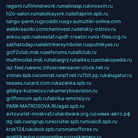
regsmi.ru
filmnetwork.ru
malinasp.ru
kinosvin.ru
h2o-salon.ru
malutkayork.ru
deltaprim.spb.ru
tango-perm.ru
gooddir.ru
sgv.su
multiki-online.com
webkrasotki.com
cherinvest.ru
detskiy-ostrov.ru
ankou.spb.ru
alvesta1.ru
pdf-creator.ru
nix-files.org.ru
sakhatoday.ru
elektrikersymboler.ru
sputnikyes.ru
golf2club.msk.ru
aeforums.ru
zallclub.ru
multimodal.msk.ru
habaigry.ru
haikko.ru
sobakopedia.ru
isz-fest.ru
ewnc.info
screensaver-clock.net.ru
volnav.spb.ru
comnat.ru
npf.net.ru
7bit.pp.ru
kalugatur.ru
tesiaes.ru
card.com.ru
kazanka.spb.ru
gildiya-kuznecov.ru
kameryboavision.ru
griffoncom.spb.ru
fabrika-emotsiy.ru
PARK-MATROSOVA.RU
agat.spb.ru
avtoyurist-moskva1.ru
hardware.org.ru
схема-авто.рф
dg-lab.ru
angrup.ru
recruiter.spb.ru
music8.spb.ru
krsk124.ru
kubok.spb.ru
romanofforex.ru
analitikaplus.ru
spyonline.ru
zosikamery.ru