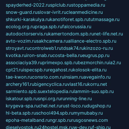
spayderhed-2022.ru
splclub.ru
stoppamedia.ru
snow-guard.ru
slovar-ivrit.ru
cleanmedicine.ru
shkurki-karakulya.ru
kanotiforet.spb.ru
tutmassage.ru
ecolog.org.ru
praga.spb.ru
falcorussia.ru
autodoctorservis.ru
kamertondom.spb.ru
net-life.net.ru
avto-vozim.ru
sakhcamera.ru
alliance-electro.spb.ru
stroyavt.ru
controlweb1.ru
tdsak74.ru
kinzozo-ru.ru
kvotka.ru
iron-snab.ru
costa-bella.ru
eugrus.pp.ru
associaciya39.ru
primexpo.spb.ru
bezmorchin.ru
ia2.ru
cpt21.ru
ispecspb.ru
regahost.ru
kolosok-elita.ru
tae-kwon.ru
consrio.com.ru
insiam.ru
avegainfo.ru
archery161.ru
bigencyclica.ru
vlast16.ru
korru.net
sarmiento.spb.su
extelopedia.ru
lammin-suo.spb.ru
iskatour.spb.ru
snpi.org.ru
running-line.ru
krygeva-spa.ru
chel.net.ru
rust-loco.ru
dugshop.ru
hl-beta.spb.ru
school494.spb.ru
mymubaby.ru
epoha-metalband.ru
ngr.spb.ru
rusgosnews.com
dieselvostok.ru
24hostel.msk.ru
w-dev.ru
f-ship.ru