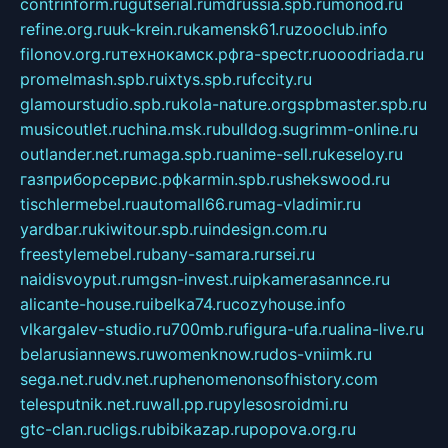
contrinform.ru
gutserial.ru
mdrussia.spb.ru
monod.ru
refine.org.ru
uk-krein.ru
kamensk61.ru
zooclub.info
filonov.org.ru
технокамск.рф
ra-spectr.ru
ooodriada.ru
promelmash.spb.ru
ixtys.spb.ru
fccity.ru
glamourstudio.spb.ru
kola-nature.org
spbmaster.spb.ru
musicoutlet.ru
china.msk.ru
bulldog.su
grimm-online.ru
outlander.net.ru
maga.spb.ru
anime-sell.ru
keseloy.ru
газприборсервис.рф
karmin.spb.ru
shekswood.ru
tischlermebel.ru
automall66.ru
mag-vladimir.ru
yardbar.ru
kiwitour.spb.ru
indesign.com.ru
freestylemebel.ru
bany-samara.ru
rsei.ru
naidisvoyput.ru
mgsn-invest.ru
ipkamerasannce.ru
alicante-house.ru
ibelka74.ru
cozyhouse.info
vlkargalev-studio.ru
700mb.ru
figura-ufa.ru
alina-live.ru
belarusiannews.ru
womenknow.ru
dos-vniimk.ru
sega.net.ru
dv.net.ru
phenomenonsofhistory.com
telesputnik.net.ru
wall.pp.ru
pylesosroidmi.ru
gtc-clan.ru
cligs.ru
bibikazap.ru
popova.org.ru