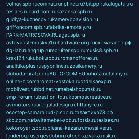
volnav.spb.ru
comnat.ru
npf.net.ru
7bit.pp.ru
kalugatur.ru
tesiaes.ru
card.com.ru
kazanka.spb.ru
gildiya-kuznecov.ru
kameryboavision.ru
griffoncom.spb.ru
fabrika-emotsiy.ru
PARK-MATROSOVA.RU
agat.spb.ru
avtoyurist-moskva1.ru
hardware.org.ru
схема-авто.рф
dg-lab.ru
angrup.ru
recruiter.spb.ru
music8.spb.ru
krsk124.ru
kubok.spb.ru
romanofforex.ru
analitikaplus.ru
spyonline.ru
zosikamery.ru
sloboda-ural.pp.ru
AUTO-COM.SU
hohota.net
alimy.ru
online-z.com
aromat-vostoka.ru
otdelkaexp.ru
mobilvest.ru
bbd.net.ru
mebelshop.msk.ru
smp-forum.ru
bastion-td.ru
kosmoscreative.ru
avrmotors.ru
art-galadesign.ru
tiffany-c.ru
ecostep-samara.ru
d-p.spb.ru
галактика73.рф
sko.com.ru
davitamebel-spb.ru
fotsis.ru
tesiaes.ru
kokoroyari.spb.ru
blesna-kazan.ru
mossilver.ru
lenderoq.ru
sergeydobrin.ru
tochkazvuka.msk.ru