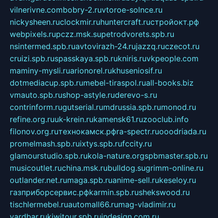
vilnerivne.com
bobry-2.ru
vtoroe-solnce.ru
nickysheen.ru
clockmir.ru
huntercraft.ru
стройокт.рф
webpixels.ru
pczz.msk.su
petrodvorets.spb.ru
nsintermed.spb.ru
avtovirazh-24.ru
jazzq.ru
czecot.ru
cruizi.spb.ru
spasskaya.spb.ru
kniris.ru
vkpeople.com
maminy-mysli.ru
arionorel.ru
khuseniosif.ru
dotmediacup.spb.ru
mebel-tiraspol.ru
all-books.biz
vmauto.spb.ru
shop-astyle.ru
derevo-s.ru
contrinform.ru
gutserial.ru
mdrussia.spb.ru
monod.ru
refine.org.ru
uk-krein.ru
kamensk61.ru
zooclub.info
filonov.org.ru
технокамск.рф
ra-spectr.ru
ooodriada.ru
promelmash.spb.ru
ixtys.spb.ru
fccity.ru
glamourstudio.spb.ru
kola-nature.org
spbmaster.spb.ru
musicoutlet.ru
china.msk.ru
bulldog.su
grimm-online.ru
outlander.net.ru
maga.spb.ru
anime-sell.ru
keseloy.ru
газприборсервис.рф
karmin.spb.ru
shekswood.ru
tischlermebel.ru
automall66.ru
mag-vladimir.ru
yardbar.ru
kiwitour.spb.ru
indesign.com.ru