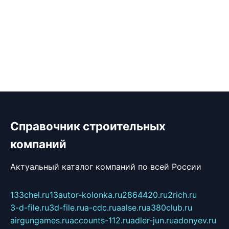
Справочник строительных
компаний
Актуальный каталог компаний по всей России
133chel.ru
13autor-kolonka.ru
2864420.ru
2rich.ru
3-d-file.ru
3d-file.ru
a-cdc.ru
aalse.ru
a380club.ru
airgungames.ru
accounts-112.ru
adler-jun.ru
adonyev.ru