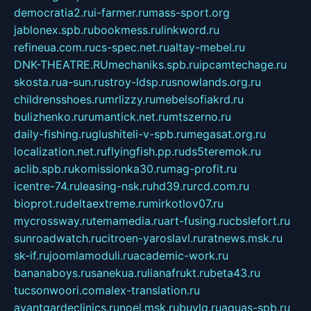
democratia2.ru
i-farmer.ru
mass-sport.org
jablonex.spb.ru
bookmess.ru
linkword.ru
refineua.com.ru
cs-spec.net.ru
altay-mebel.ru
DNK-THEATRE.RU
mechaniks.spb.ru
ipcamtechage.ru
skosta.ru
a-sun.ru
stroy-ldsp.ru
snowlands.org.ru
childrensshoes.ru
mrlizzy.ru
mebelsofiakrd.ru
bulizhenko.ru
rumantick.net.ru
mtszerno.ru
daily-fishing.ru
glushiteli-v-spb.ru
megasat.org.ru
localization.net.ru
flyingfish.pp.ru
ds5teremok.ru
aclib.spb.ru
komissionka30.ru
mag-profit.ru
icentre-74.ru
leasing-nsk.ru
hd39.ru
rcd.com.ru
bioprot.ru
deltaextreme.ru
mirkotlov07.ru
mycrossway.ru
temamedia.ru
art-fusing.ru
cbslefort.ru
sunroadwatch.ru
citroen-yaroslavl.ru
ratnews.msk.ru
sk-if.ru
joomlamoduli.ru
academic-work.ru
bananaboys.ru
sanekua.ru
lianafrukt.ru
beta43.ru
tucsonwoori.com
alex-translation.ru
avantgardeclinics.ru
noel.msk.ru
buylq.ru
aquas-spb.ru