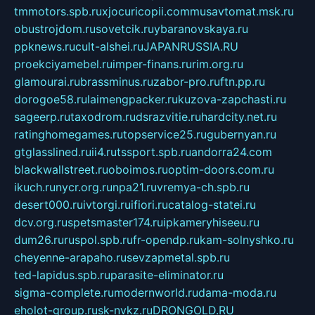
tmmotors.spb.ru
xjocuricopii.com
musavtomat.msk.ru
obustrojdom.ru
sovetcik.ru
ybaranovskaya.ru
ppknews.ru
cult-alshei.ru
JAPANRUSSIA.RU
proekciyamebel.ru
imper-finans.ru
rim.org.ru
glamourai.ru
brassminus.ru
zabor-pro.ru
ftn.pp.ru
dorogoe58.ru
laimengpacker.ru
kuzova-zapchasti.ru
sageerp.ru
taxodrom.ru
dsrazvitie.ru
hardcity.net.ru
ratinghomegames.ru
topservice25.ru
gubernyan.ru
gtglasslined.ru
ii4.ru
tssport.spb.ru
andorra24.com
blackwallstreet.ru
oboimos.ru
optim-doors.com.ru
ikuch.ru
nycr.org.ru
npa21.ru
vremya-ch.spb.ru
desert000.ru
ivtorgi.ru
ifiori.ru
catalog-statei.ru
dcv.org.ru
spetsmaster174.ru
ipkameryhiseeu.ru
dum26.ru
ruspol.spb.ru
fr-opendp.ru
kam-solnyshko.ru
cheyenne-arapaho.ru
sevzapmetal.spb.ru
ted-lapidus.spb.ru
parasite-eliminator.ru
sigma-complete.ru
modernworld.ru
dama-moda.ru
eholot-group.ru
sk-nvkz.ru
DRONGOLD.RU