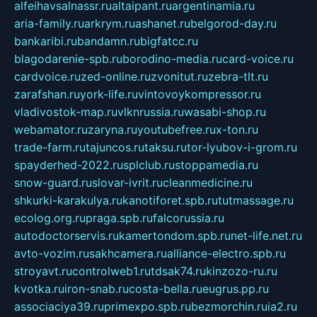
alfeihavsalnassr.ru
altaipant.ru
argentinamia.ru
aria-family.ru
arkrym.ru
ashanet.ru
belgorod-day.ru
bankaribi.ru
bandamn.ru
bigfatcc.ru
blagodarenie-spb.ru
borodino-media.ru
card-voice.ru
cardvoice.ru
zed-online.ru
zvonitut.ru
zebra-tlt.ru
zarafshan.ru
york-life.ru
vintovoykompressor.ru
vladivostok-map.ru
vlknrussia.ru
wasabi-shop.ru
webamator.ru
zaryna.ru
youtubefree.ru
x-ton.ru
trade-farm.ru
tajuncos.ru
taksu.ru
tor-lyubov-i-grom.ru
spayderhed-2022.ru
splclub.ru
stoppamedia.ru
snow-guard.ru
slovar-ivrit.ru
cleanmedicine.ru
shkurki-karakulya.ru
kanotiforet.spb.ru
tutmassage.ru
ecolog.org.ru
praga.spb.ru
falcorussia.ru
autodoctorservis.ru
kamertondom.spb.ru
net-life.net.ru
avto-vozim.ru
sakhcamera.ru
alliance-electro.spb.ru
stroyavt.ru
controlweb1.ru
tdsak74.ru
kinzozo-ru.ru
kvotka.ru
iron-snab.ru
costa-bella.ru
eugrus.pp.ru
associaciya39.ru
primexpo.spb.ru
bezmorchin.ru
ia2.ru