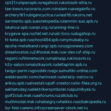
cpt21.ru
ispecspb.ru
regahost.ru
kolosok-elita.ru
tae-kwon.ru
consrio.com.ru
insiam.ru
avegainfo.ru
archery161.ru
bigencyclica.ru
vlast16.ru
korru.net
sarmiento.spb.su
extelopedia.ru
lammin-suo.spb.ru
iskatour.spb.ru
snpi.org.ru
running-line.ru
krygeva-spa.ru
chel.net.ru
rust-loco.ru
dugshop.ru
hl-beta.spb.ru
school494.spb.ru
mymubaby.ru
epoha-metalband.ru
ngr.spb.ru
rusgosnews.com
dieselvostok.ru
24hostel.msk.ru
w-dev.ru
f-ship.ru
regsmi.ru
filmnetwork.ru
malinasp.ru
kinosvin.ru
h2o-salon.ru
malutkayork.ru
deltaprim.spb.ru
tango-perm.ru
gooddir.ru
sgv.su
multiki-online.com
webkrasotki.com
cherinvest.ru
detskiy-ostrov.ru
ankou.spb.ru
alvesta1.ru
pdf-creator.ru
nix-files.org.ru
sakhatoday.ru
elektrikersymboler.ru
sputnikyes.ru
golf2club.msk.ru
aeforums.ru
zallclub.ru
multimodal.msk.ru
habaigry.ru
haikko.ru
sobakopedia.ru
isz-fest.ru
ewnc.info
screensaver-clock.net.ru