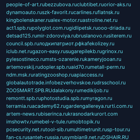
people-of-art.ru
bezzubova.ru
clubtibet.ru
orior-aks.ru
dynamoauto.ru
szk-favorit.ru
carlines.ru
flatnsk.ru
kingbolenskaner.ru
alex-motor.ru
astroline.net.ru
act1.spb.ru
polyglot.com.ru
gidlipetsk.ru
ooo-driada.ru
detsad125.ru
mir-zdoroviya.ru
bruslanovo.ru
siterem.ru
council.spb.ru
лодкипатриот.рф
kafekolizey.ru
iclub.net.ru
gazon-easy.ru
sugarepilekb.ru
grinox.ru
pylesostineco.ru
msts-ozarenie.ru
kameryjooan.ru
artemovskij.ru
dopler.spb.ru
aid70.ru
metall-perm.ru
ndm.msk.ru
ratingzooshop.ru
apiaccess.ru
globalautotrade.info
bezverhovskoe.ru
drsschool.ru
ZOOSMART.SPB.RU
dalakony.ru
medikijob.ru
remontt.spb.ru
photostudia.spb.ru
myragon.ru
terramia.ru
academy62.ru
gardengallereya.ru
rti.com.ru
artem-news.ru
biserinca.ru
krasnodarkurort.com
imshowtv.ru
mebel-v-tule.ru
mobtopik.ru
pcsecurity.net.ru
tool-sib.ru
multimetrunit.ru
sp-tour.ru
fan-cs.ru
santeh-russia.ru
symbian9.net.ru
DSHAIR.RU