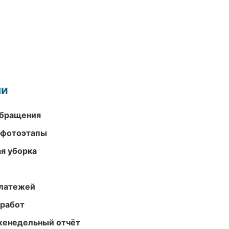
ми
обращения
 фотоэтапы
ая уборка
платежей
 работ
женедельный отчёт