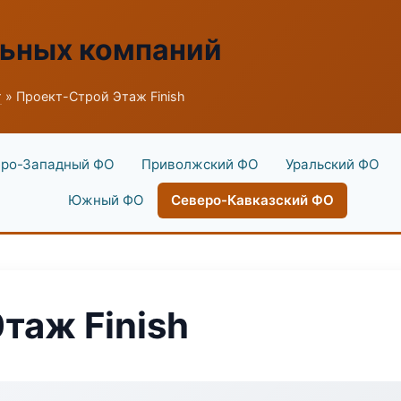
льных компаний
г
» Проект-Строй Этаж Finish
ро-Западный ФО
Приволжский ФО
Уральский ФО
Южный ФО
Северо-Кавказский ФО
таж Finish