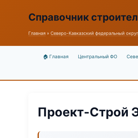
Справочник строите
Главная
»
Северо-Кавказский федеральный окру
🏠 Главная
Центральный ФО
Севе
Проект-Строй Э