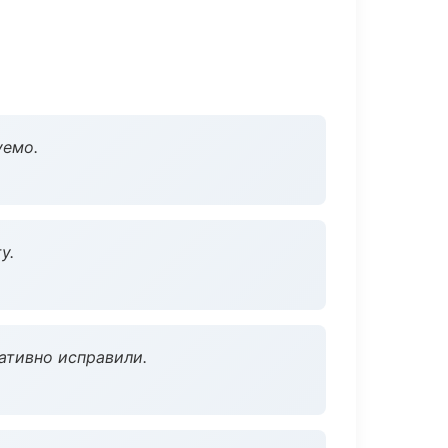
уемо.
у.
ативно исправили.