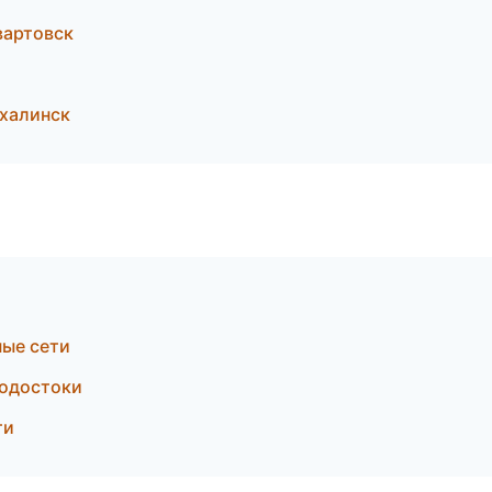
артовск
халинск
ные сети
водостоки
ти