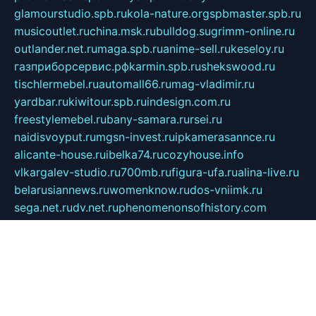
glamourstudio.spb.ru
kola-nature.org
spbmaster.spb.ru
musicoutlet.ru
china.msk.ru
bulldog.su
grimm-online.ru
outlander.net.ru
maga.spb.ru
anime-sell.ru
keseloy.ru
газприборсервис.рф
karmin.spb.ru
shekswood.ru
tischlermebel.ru
automall66.ru
mag-vladimir.ru
yardbar.ru
kiwitour.spb.ru
indesign.com.ru
freestylemebel.ru
bany-samara.ru
rsei.ru
naidisvoyput.ru
mgsn-invest.ru
ipkamerasannce.ru
alicante-house.ru
ibelka74.ru
cozyhouse.info
vlkargalev-studio.ru
700mb.ru
figura-ufa.ru
alina-live.ru
belarusiannews.ru
womenknow.ru
dos-vniimk.ru
sega.net.ru
dv.net.ru
phenomenonsofhistory.com
telesputnik.net.ru
wall.pp.ru
pylesosroidmi.ru
gtc-clan.ru
cligs.ru
bibikazap.ru
popova.org.ru
netwhistler.spb.ru
bellvil.ru
bonzon.ru
iss-vladik.ru
defiparis.net.ru
las-gryzas.ru
amku.ru
electednews.spb.ru
feather.org.ru
spar72.ru
tankiigri.ru
dominus.com.ru
ibtree.ru
sanykool.pp.ru
unixlib.org.ru