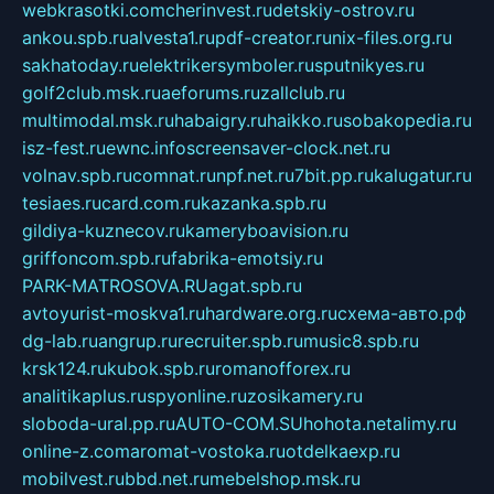
webkrasotki.com
cherinvest.ru
detskiy-ostrov.ru
ankou.spb.ru
alvesta1.ru
pdf-creator.ru
nix-files.org.ru
sakhatoday.ru
elektrikersymboler.ru
sputnikyes.ru
golf2club.msk.ru
aeforums.ru
zallclub.ru
multimodal.msk.ru
habaigry.ru
haikko.ru
sobakopedia.ru
isz-fest.ru
ewnc.info
screensaver-clock.net.ru
volnav.spb.ru
comnat.ru
npf.net.ru
7bit.pp.ru
kalugatur.ru
tesiaes.ru
card.com.ru
kazanka.spb.ru
gildiya-kuznecov.ru
kameryboavision.ru
griffoncom.spb.ru
fabrika-emotsiy.ru
PARK-MATROSOVA.RU
agat.spb.ru
avtoyurist-moskva1.ru
hardware.org.ru
схема-авто.рф
dg-lab.ru
angrup.ru
recruiter.spb.ru
music8.spb.ru
krsk124.ru
kubok.spb.ru
romanofforex.ru
analitikaplus.ru
spyonline.ru
zosikamery.ru
sloboda-ural.pp.ru
AUTO-COM.SU
hohota.net
alimy.ru
online-z.com
aromat-vostoka.ru
otdelkaexp.ru
mobilvest.ru
bbd.net.ru
mebelshop.msk.ru