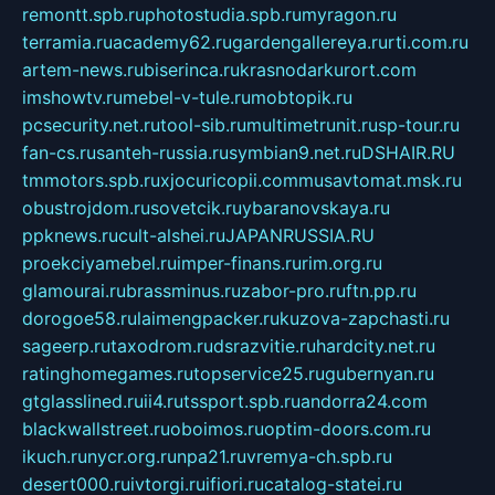
remontt.spb.ru
photostudia.spb.ru
myragon.ru
terramia.ru
academy62.ru
gardengallereya.ru
rti.com.ru
artem-news.ru
biserinca.ru
krasnodarkurort.com
imshowtv.ru
mebel-v-tule.ru
mobtopik.ru
pcsecurity.net.ru
tool-sib.ru
multimetrunit.ru
sp-tour.ru
fan-cs.ru
santeh-russia.ru
symbian9.net.ru
DSHAIR.RU
tmmotors.spb.ru
xjocuricopii.com
musavtomat.msk.ru
obustrojdom.ru
sovetcik.ru
ybaranovskaya.ru
ppknews.ru
cult-alshei.ru
JAPANRUSSIA.RU
proekciyamebel.ru
imper-finans.ru
rim.org.ru
glamourai.ru
brassminus.ru
zabor-pro.ru
ftn.pp.ru
dorogoe58.ru
laimengpacker.ru
kuzova-zapchasti.ru
sageerp.ru
taxodrom.ru
dsrazvitie.ru
hardcity.net.ru
ratinghomegames.ru
topservice25.ru
gubernyan.ru
gtglasslined.ru
ii4.ru
tssport.spb.ru
andorra24.com
blackwallstreet.ru
oboimos.ru
optim-doors.com.ru
ikuch.ru
nycr.org.ru
npa21.ru
vremya-ch.spb.ru
desert000.ru
ivtorgi.ru
ifiori.ru
catalog-statei.ru