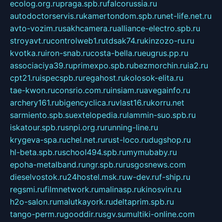
ecolog.org.ru
praga.spb.ru
falcorussia.ru
autodoctorservis.ru
kamertondom.spb.ru
net-life.net.ru
avto-vozim.ru
sakhcamera.ru
alliance-electro.spb.ru
stroyavt.ru
controlweb1.ru
tdsak74.ru
kinzozo-ru.ru
kvotka.ru
iron-snab.ru
costa-bella.ru
eugrus.pp.ru
associaciya39.ru
primexpo.spb.ru
bezmorchin.ru
ia2.ru
cpt21.ru
ispecspb.ru
regahost.ru
kolosok-elita.ru
tae-kwon.ru
consrio.com.ru
insiam.ru
avegainfo.ru
archery161.ru
bigencyclica.ru
vlast16.ru
korru.net
sarmiento.spb.su
extelopedia.ru
lammin-suo.spb.ru
iskatour.spb.ru
snpi.org.ru
running-line.ru
krygeva-spa.ru
chel.net.ru
rust-loco.ru
dugshop.ru
hl-beta.spb.ru
school494.spb.ru
mymubaby.ru
epoha-metalband.ru
ngr.spb.ru
rusgosnews.com
dieselvostok.ru
24hostel.msk.ru
w-dev.ru
f-ship.ru
regsmi.ru
filmnetwork.ru
malinasp.ru
kinosvin.ru
h2o-salon.ru
malutkayork.ru
deltaprim.spb.ru
tango-perm.ru
gooddir.ru
sgv.su
multiki-online.com