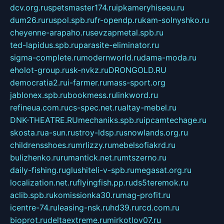
dcv.org.ru
spetsmaster174.ru
ipkameryhiseeu.ru
dum26.ru
ruspol.spb.ru
fr-opendp.ru
kam-solnyshko.ru
cheyenne-arapaho.ru
sevzapmetal.spb.ru
ted-lapidus.spb.ru
parasite-eliminator.ru
sigma-complete.ru
modernworld.ru
dama-moda.ru
eholot-group.ru
sk-nvkz.ru
DRONGOLD.RU
democratia2.ru
i-farmer.ru
mass-sport.org
jablonex.spb.ru
bookmess.ru
linkword.ru
refineua.com.ru
cs-spec.net.ru
altay-mebel.ru
DNK-THEATRE.RU
mechaniks.spb.ru
ipcamtechage.ru
skosta.ru
a-sun.ru
stroy-ldsp.ru
snowlands.org.ru
childrensshoes.ru
mrlizzy.ru
mebelsofiakrd.ru
bulizhenko.ru
rumantick.net.ru
mtszerno.ru
daily-fishing.ru
glushiteli-v-spb.ru
megasat.org.ru
localization.net.ru
flyingfish.pp.ru
ds5teremok.ru
aclib.spb.ru
komissionka30.ru
mag-profit.ru
icentre-74.ru
leasing-nsk.ru
hd39.ru
rcd.com.ru
bioprot.ru
deltaextreme.ru
mirkotlov07.ru