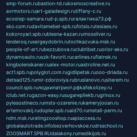
smp-forum.ru
bastion-td.ru
kosmoscreative.ru
avrmotors.ru
art-galadesign.ru
tiffany-c.ru
ecostep-samara.ru
d-p.spb.ru
галактика73.рф
sko.com.ru
davitamebel-spb.ru
fotsis.ru
tesiaes.ru
kokoroyari.spb.ru
blesna-kazan.ru
mossilver.ru
lenderoq.ru
sergeydobrin.ru
tochkazvuka.msk.ru
people-of-art.ru
bezzubova.ru
clubtibet.ru
orior-aks.ru
dynamoauto.ru
szk-favorit.ru
carlines.ru
flatnsk.ru
kingbolenskaner.ru
alex-motor.ru
astroline.net.ru
act1.spb.ru
polyglot.com.ru
gidlipetsk.ru
ooo-driada.ru
detsad125.ru
mir-zdoroviya.ru
bruslanovo.ru
siterem.ru
council.spb.ru
лодкипатриот.рф
kafekolizey.ru
iclub.net.ru
gazon-easy.ru
sugarepilekb.ru
grinox.ru
pylesostineco.ru
msts-ozarenie.ru
kameryjooan.ru
artemovskij.ru
dopler.spb.ru
aid70.ru
metall-perm.ru
ndm.msk.ru
ratingzooshop.ru
apiaccess.ru
globalautotrade.info
bezverhovskoe.ru
drsschool.ru
ZOOSMART.SPB.RU
dalakony.ru
medikijob.ru