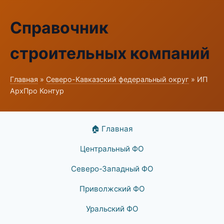
Справочник
строительных компаний
Главная
»
Северо-Кавказский федеральный округ
» ИП
АрхПро Контур
🏠 Главная
Центральный ФО
Северо-Западный ФО
Приволжский ФО
Уральский ФО