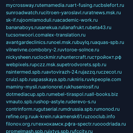
mycrossway.ru
temamedia.ru
art-fusing.ru
cbslefort.ru
sunroadwatch.ru
citroen-yaroslavl.ru
ratnews.msk.ru
sk-if.ru
joomlamoduli.ru
academic-work.ru
bananaboys.ru
sanekua.ru
lianafrukt.ru
beta43.ru
tucsonwoori.com
alex-translation.ru
avantgardeclinics.ru
noel.msk.ru
buylq.ru
aquas-spb.ru
vilnerivne.com
bobry-2.ru
vtoroe-solnce.ru
nickysheen.ru
clockmir.ru
huntercraft.ru
стройокт.рф
webpixels.ru
pczz.msk.su
petrodvorets.spb.ru
nsintermed.spb.ru
avtovirazh-24.ru
jazzq.ru
czecot.ru
cruizi.spb.ru
spasskaya.spb.ru
kniris.ru
vkpeople.com
maminy-mysli.ru
arionorel.ru
khuseniosif.ru
dotmediacup.spb.ru
mebel-tiraspol.ru
all-books.biz
vmauto.spb.ru
shop-astyle.ru
derevo-s.ru
contrinform.ru
gutserial.ru
mdrussia.spb.ru
monod.ru
refine.org.ru
uk-krein.ru
kamensk61.ru
zooclub.info
filonov.org.ru
технокамск.рф
ra-spectr.ru
ooodriada.ru
promelmash.spb.ru
ixtys.spb.ru
fccity.ru