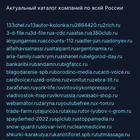
Актуальный каталог компаний по всей России
133chel.ru
13autor-kolonka.ru
2864420.ru
2rich.ru
3-d-file.ru
3d-file.ru
a-cdc.ru
aalse.ru
a380club.ru
airgungames.ru
accounts-112.ru
adler-jun.ru
adonyev.ru
alfeihavsalnassr.ru
altaipant.ru
argentinamia.ru
aria-family.ru
arkrym.ru
ashanet.ru
belgorod-day.ru
bankaribi.ru
bandamn.ru
bigfatcc.ru
blagodarenie-spb.ru
borodino-media.ru
card-voice.ru
cardvoice.ru
zed-online.ru
zvonitut.ru
zebra-tlt.ru
zarafshan.ru
york-life.ru
vintovoykompressor.ru
vladivostok-map.ru
vlknrussia.ru
wasabi-shop.ru
webamator.ru
zaryna.ru
youtubefree.ru
x-ton.ru
trade-farm.ru
tajuncos.ru
taksu.ru
tor-lyubov-i-grom.ru
spayderhed-2022.ru
splclub.ru
stoppamedia.ru
snow-guard.ru
slovar-ivrit.ru
cleanmedicine.ru
shkurki-karakulya.ru
kanotiforet.spb.ru
tutmassage.ru