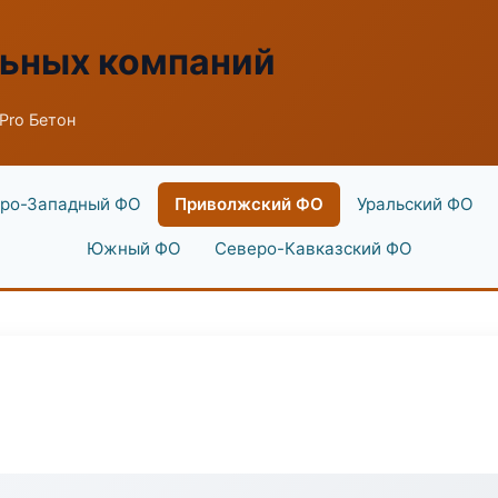
льных компаний
Pro Бетон
ро-Западный ФО
Приволжский ФО
Уральский ФО
Южный ФО
Северо-Кавказский ФО