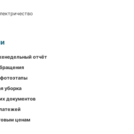
электричество
ми
женедельный отчёт
обращения
 фотоэтапы
ая уборка
их документов
платежей
птовым ценам