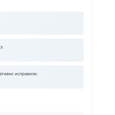
у.
ативно исправили.