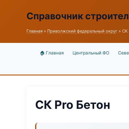
Справочник строите
Главная
»
Приволжский федеральный округ
» СК 
🏠 Главная
Центральный ФО
Севе
СК Pro Бетон