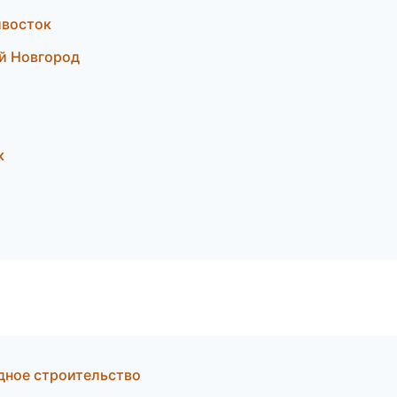
ивосток
й Новгород
к
дное строительство