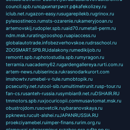
council.spb.ru
лодкипатриот.рф
kafekolizey.ru
iclub.net.ru
gazon-easy.ru
sugarepilekb.ru
grinox.ru
pylesostineco.ru
msts-ozarenie.ru
kameryjooan.ru
artemovskij.ru
dopler.spb.ru
aid70.ru
metall-perm.ru
ndm.msk.ru
ratingzooshop.ru
apiaccess.ru
globalautotrade.info
bezverhovskoe.ru
drsschool.ru
ZOOSMART.SPB.RU
dalakony.ru
medikijob.ru
remontt.spb.ru
photostudia.spb.ru
myragon.ru
terramia.ru
academy62.ru
gardengallereya.ru
rti.com.ru
artem-news.ru
biserinca.ru
krasnodarkurort.com
imshowtv.ru
mebel-v-tule.ru
mobtopik.ru
pcsecurity.net.ru
tool-sib.ru
multimetrunit.ru
sp-tour.ru
fan-cs.ru
santeh-russia.ru
symbian9.net.ru
DSHAIR.RU
tmmotors.spb.ru
xjocuricopii.com
musavtomat.msk.ru
obustrojdom.ru
sovetcik.ru
ybaranovskaya.ru
ppknews.ru
cult-alshei.ru
JAPANRUSSIA.RU
proekciyamebel.ru
imper-finans.ru
rim.org.ru
glamourai.ru
brassminus.ru
zabor-pro.ru
ftn.pp.ru