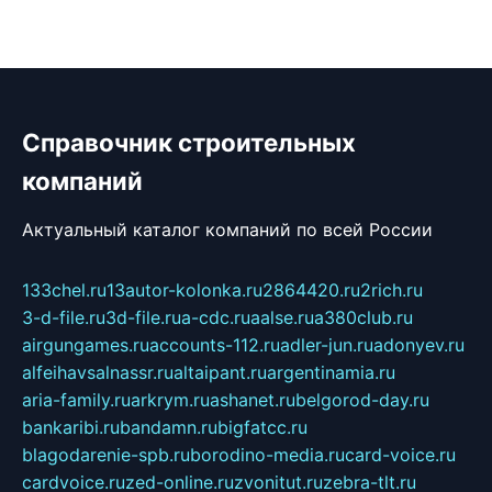
Справочник строительных
компаний
Актуальный каталог компаний по всей России
133chel.ru
13autor-kolonka.ru
2864420.ru
2rich.ru
3-d-file.ru
3d-file.ru
a-cdc.ru
aalse.ru
a380club.ru
airgungames.ru
accounts-112.ru
adler-jun.ru
adonyev.ru
alfeihavsalnassr.ru
altaipant.ru
argentinamia.ru
aria-family.ru
arkrym.ru
ashanet.ru
belgorod-day.ru
bankaribi.ru
bandamn.ru
bigfatcc.ru
blagodarenie-spb.ru
borodino-media.ru
card-voice.ru
cardvoice.ru
zed-online.ru
zvonitut.ru
zebra-tlt.ru