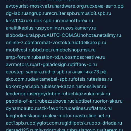
avtoyurist-moskva1.ru
hardware.org.ru
схема-авто.рф
dg-lab.ru
angrup.ru
recruiter.spb.ru
music8.spb.ru
krsk124.ru
kubok.spb.ru
romanofforex.ru
analitikaplus.ru
spyonline.ru
zosikamery.ru
sloboda-ural.pp.ru
AUTO-COM.SU
hohota.net
alimy.ru
online-z.com
aromat-vostoka.ru
otdelkaexp.ru
mobilvest.ru
bbd.net.ru
mebelshop.msk.ru
smp-forum.ru
bastion-td.ru
kosmoscreative.ru
avrmotors.ru
art-galadesign.ru
tiffany-c.ru
ecostep-samara.ru
d-p.spb.ru
галактика73.рф
sko.com.ru
davitamebel-spb.ru
fotsis.ru
tesiaes.ru
kokoroyari.spb.ru
blesna-kazan.ru
mossilver.ru
lenderoq.ru
sergeydobrin.ru
tochkazvuka.msk.ru
people-of-art.ru
bezzubova.ru
clubtibet.ru
orior-aks.ru
dynamoauto.ru
szk-favorit.ru
carlines.ru
flatnsk.ru
kingbolenskaner.ru
alex-motor.ru
astroline.net.ru
act1.spb.ru
polyglot.com.ru
gidlipetsk.ru
ooo-driada.ru
detsad125.ru
mir-zdoroviya.ru
bruslanovo.ru
siterem.ru