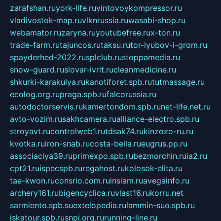
zarafshan.ru
york-life.ru
vintovoykompressor.ru
vladivostok-map.ru
vlknrussia.ru
wasabi-shop.ru
webamator.ru
zaryna.ru
youtubefree.ru
x-ton.ru
trade-farm.ru
tajuncos.ru
taksu.ru
tor-lyubov-i-grom.ru
spayderhed-2022.ru
splclub.ru
stoppamedia.ru
snow-guard.ru
slovar-ivrit.ru
cleanmedicine.ru
shkurki-karakulya.ru
kanotiforet.spb.ru
tutmassage.ru
ecolog.org.ru
praga.spb.ru
falcorussia.ru
autodoctorservis.ru
kamertondom.spb.ru
net-life.net.ru
avto-vozim.ru
sakhcamera.ru
alliance-electro.spb.ru
stroyavt.ru
controlweb1.ru
tdsak74.ru
kinzozo-ru.ru
kvotka.ru
iron-snab.ru
costa-bella.ru
eugrus.pp.ru
associaciya39.ru
primexpo.spb.ru
bezmorchin.ru
ia2.ru
cpt21.ru
ispecspb.ru
regahost.ru
kolosok-elita.ru
tae-kwon.ru
consrio.com.ru
insiam.ru
avegainfo.ru
archery161.ru
bigencyclica.ru
vlast16.ru
korru.net
sarmiento.spb.su
extelopedia.ru
lammin-suo.spb.ru
iskatour.spb.ru
snpi.org.ru
running-line.ru