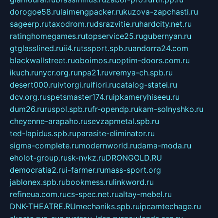
dorogoe58.ru
laimengpacker.ru
kuzova-zapchasti.ru
sageerp.ru
taxodrom.ru
dsrazvitie.ru
hardcity.net.ru
ratinghomegames.ru
topservice25.ru
gubernyan.ru
gtglasslined.ru
ii4.ru
tssport.spb.ru
andorra24.com
blackwallstreet.ru
oboimos.ru
optim-doors.com.ru
ikuch.ru
nycr.org.ru
npa21.ru
vremya-ch.spb.ru
desert000.ru
ivtorgi.ru
ifiori.ru
catalog-statei.ru
dcv.org.ru
spetsmaster174.ru
ipkameryhiseeu.ru
dum26.ru
ruspol.spb.ru
fr-opendp.ru
kam-solnyshko.ru
cheyenne-arapaho.ru
sevzapmetal.spb.ru
ted-lapidus.spb.ru
parasite-eliminator.ru
sigma-complete.ru
modernworld.ru
dama-moda.ru
eholot-group.ru
sk-nvkz.ru
DRONGOLD.RU
democratia2.ru
i-farmer.ru
mass-sport.org
jablonex.spb.ru
bookmess.ru
linkword.ru
refineua.com.ru
cs-spec.net.ru
altay-mebel.ru
DNK-THEATRE.RU
mechaniks.spb.ru
ipcamtechage.ru