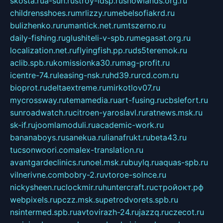
skosta.ru
a-sun.ru
stroy-ldsp.ru
snowlands.org.ru
childrensshoes.ru
mrlizzy.ru
mebelsofiakrd.ru
bulizhenko.ru
rumantick.net.ru
mtszerno.ru
daily-fishing.ru
glushiteli-v-spb.ru
megasat.org.ru
localization.net.ru
flyingfish.pp.ru
ds5teremok.ru
aclib.spb.ru
komissionka30.ru
mag-profit.ru
icentre-74.ru
leasing-nsk.ru
hd39.ru
rcd.com.ru
bioprot.ru
deltaextreme.ru
mirkotlov07.ru
mycrossway.ru
temamedia.ru
art-fusing.ru
cbslefort.ru
sunroadwatch.ru
citroen-yaroslavl.ru
ratnews.msk.ru
sk-if.ru
joomlamoduli.ru
academic-work.ru
bananaboys.ru
sanekua.ru
lianafrukt.ru
beta43.ru
tucsonwoori.com
alex-translation.ru
avantgardeclinics.ru
noel.msk.ru
buylq.ru
aquas-spb.ru
vilnerivne.com
bobry-2.ru
vtoroe-solnce.ru
nickysheen.ru
clockmir.ru
huntercraft.ru
стройокт.рф
webpixels.ru
pczz.msk.su
petrodvorets.spb.ru
nsintermed.spb.ru
avtovirazh-24.ru
jazzq.ru
czecot.ru