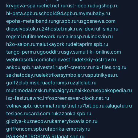
krygeva-spa.ru
chel.net.ru
rust-loco.ru
dugshop.ru
hl-beta.spb.ru
school494.spb.ru
mymubaby.ru
epoha-metalband.ru
ngr.spb.ru
rusgosnews.com
dieselvostok.ru
24hostel.msk.ru
w-dev.ru
f-ship.ru
regsmi.ru
filmnetwork.ru
malinasp.ru
kinosvin.ru
h2o-salon.ru
malutkayork.ru
deltaprim.spb.ru
tango-perm.ru
gooddir.ru
sgv.su
multiki-online.com
webkrasotki.com
cherinvest.ru
detskiy-ostrov.ru
ankou.spb.ru
alvesta1.ru
pdf-creator.ru
nix-files.org.ru
sakhatoday.ru
elektrikersymboler.ru
sputnikyes.ru
golf2club.msk.ru
aeforums.ru
zallclub.ru
multimodal.msk.ru
habaigry.ru
haikko.ru
sobakopedia.ru
isz-fest.ru
ewnc.info
screensaver-clock.net.ru
volnav.spb.ru
comnat.ru
npf.net.ru
7bit.pp.ru
kalugatur.ru
tesiaes.ru
card.com.ru
kazanka.spb.ru
gildiya-kuznecov.ru
kameryboavision.ru
griffoncom.spb.ru
fabrika-emotsiy.ru
PARK-MATROSOVA.RU
agat.spb.ru