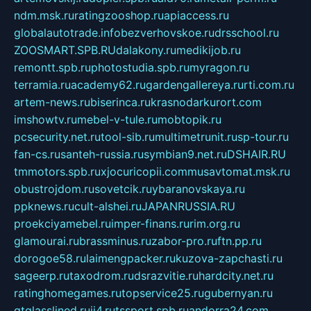
ndm.msk.ru
ratingzooshop.ru
apiaccess.ru
globalautotrade.info
bezverhovskoe.ru
drsschool.ru
ZOOSMART.SPB.RU
dalakony.ru
medikijob.ru
remontt.spb.ru
photostudia.spb.ru
myragon.ru
terramia.ru
academy62.ru
gardengallereya.ru
rti.com.ru
artem-news.ru
biserinca.ru
krasnodarkurort.com
imshowtv.ru
mebel-v-tule.ru
mobtopik.ru
pcsecurity.net.ru
tool-sib.ru
multimetrunit.ru
sp-tour.ru
fan-cs.ru
santeh-russia.ru
symbian9.net.ru
DSHAIR.RU
tmmotors.spb.ru
xjocuricopii.com
musavtomat.msk.ru
obustrojdom.ru
sovetcik.ru
ybaranovskaya.ru
ppknews.ru
cult-alshei.ru
JAPANRUSSIA.RU
proekciyamebel.ru
imper-finans.ru
rim.org.ru
glamourai.ru
brassminus.ru
zabor-pro.ru
ftn.pp.ru
dorogoe58.ru
laimengpacker.ru
kuzova-zapchasti.ru
sageerp.ru
taxodrom.ru
dsrazvitie.ru
hardcity.net.ru
ratinghomegames.ru
topservice25.ru
gubernyan.ru
gtglasslined.ru
ii4.ru
tssport.spb.ru
andorra24.com