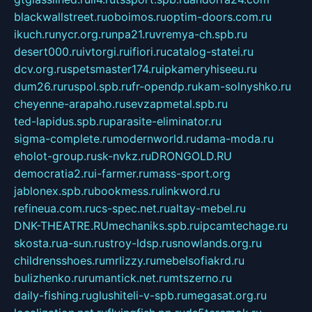
blackwallstreet.ru
oboimos.ru
optim-doors.com.ru
ikuch.ru
nycr.org.ru
npa21.ru
vremya-ch.spb.ru
desert000.ru
ivtorgi.ru
ifiori.ru
catalog-statei.ru
dcv.org.ru
spetsmaster174.ru
ipkameryhiseeu.ru
dum26.ru
ruspol.spb.ru
fr-opendp.ru
kam-solnyshko.ru
cheyenne-arapaho.ru
sevzapmetal.spb.ru
ted-lapidus.spb.ru
parasite-eliminator.ru
sigma-complete.ru
modernworld.ru
dama-moda.ru
eholot-group.ru
sk-nvkz.ru
DRONGOLD.RU
democratia2.ru
i-farmer.ru
mass-sport.org
jablonex.spb.ru
bookmess.ru
linkword.ru
refineua.com.ru
cs-spec.net.ru
altay-mebel.ru
DNK-THEATRE.RU
mechaniks.spb.ru
ipcamtechage.ru
skosta.ru
a-sun.ru
stroy-ldsp.ru
snowlands.org.ru
childrensshoes.ru
mrlizzy.ru
mebelsofiakrd.ru
bulizhenko.ru
rumantick.net.ru
mtszerno.ru
daily-fishing.ru
glushiteli-v-spb.ru
megasat.org.ru