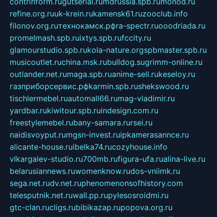
contrinform.ru
gutserial.ru
mdrussia.spb.ru
monod.ru
refine.org.ru
uk-krein.ru
kamensk61.ru
zooclub.info
filonov.org.ru
технокамск.рф
ra-spectr.ru
ooodriada.ru
promelmash.spb.ru
ixtys.spb.ru
fccity.ru
glamourstudio.spb.ru
kola-nature.org
spbmaster.spb.ru
musicoutlet.ru
china.msk.ru
bulldog.su
grimm-online.ru
outlander.net.ru
maga.spb.ru
anime-sell.ru
keseloy.ru
газприборсервис.рф
karmin.spb.ru
shekswood.ru
tischlermebel.ru
automall66.ru
mag-vladimir.ru
yardbar.ru
kiwitour.spb.ru
indesign.com.ru
freestylemebel.ru
bany-samara.ru
rsei.ru
naidisvoyput.ru
mgsn-invest.ru
ipkamerasannce.ru
alicante-house.ru
ibelka74.ru
cozyhouse.info
vlkargalev-studio.ru
700mb.ru
figura-ufa.ru
alina-live.ru
belarusiannews.ru
womenknow.ru
dos-vniimk.ru
sega.net.ru
dv.net.ru
phenomenonsofhistory.com
telesputnik.net.ru
wall.pp.ru
pylesosroidmi.ru
gtc-clan.ru
cligs.ru
bibikazap.ru
popova.org.ru