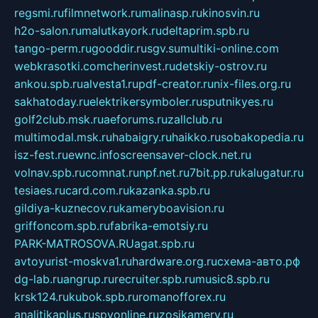
regsmi.ru
filmnetwork.ru
malinasp.ru
kinosvin.ru
h2o-salon.ru
malutkayork.ru
deltaprim.spb.ru
tango-perm.ru
gooddir.ru
sgv.su
multiki-online.com
webkrasotki.com
cherinvest.ru
detskiy-ostrov.ru
ankou.spb.ru
alvesta1.ru
pdf-creator.ru
nix-files.org.ru
sakhatoday.ru
elektrikersymboler.ru
sputnikyes.ru
golf2club.msk.ru
aeforums.ru
zallclub.ru
multimodal.msk.ru
habaigry.ru
haikko.ru
sobakopedia.ru
isz-fest.ru
ewnc.info
screensaver-clock.net.ru
volnav.spb.ru
comnat.ru
npf.net.ru
7bit.pp.ru
kalugatur.ru
tesiaes.ru
card.com.ru
kazanka.spb.ru
gildiya-kuznecov.ru
kameryboavision.ru
griffoncom.spb.ru
fabrika-emotsiy.ru
PARK-MATROSOVA.RU
agat.spb.ru
avtoyurist-moskva1.ru
hardware.org.ru
схема-авто.рф
dg-lab.ru
angrup.ru
recruiter.spb.ru
music8.spb.ru
krsk124.ru
kubok.spb.ru
romanofforex.ru
analitikaplus.ru
spyonline.ru
zosikamery.ru