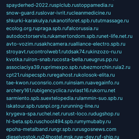
spayderhed-2022.ru
splclub.ru
stoppamedia.ru
snow-guard.ru
slovar-ivrit.ru
cleanmedicine.ru
shkurki-karakulya.ru
kanotiforet.spb.ru
tutmassage.ru
ecolog.org.ru
praga.spb.ru
falcorussia.ru
autodoctorservis.ru
kamertondom.spb.ru
net-life.net.ru
avto-vozim.ru
sakhcamera.ru
alliance-electro.spb.ru
stroyavt.ru
controlweb1.ru
tdsak74.ru
kinzozo-ru.ru
kvotka.ru
iron-snab.ru
costa-bella.ru
eugrus.pp.ru
associaciya39.ru
primexpo.spb.ru
bezmorchin.ru
ia2.ru
cpt21.ru
ispecspb.ru
regahost.ru
kolosok-elita.ru
tae-kwon.ru
consrio.com.ru
insiam.ru
avegainfo.ru
archery161.ru
bigencyclica.ru
vlast16.ru
korru.net
sarmiento.spb.su
extelopedia.ru
lammin-suo.spb.ru
iskatour.spb.ru
snpi.org.ru
running-line.ru
krygeva-spa.ru
chel.net.ru
rust-loco.ru
dugshop.ru
hl-beta.spb.ru
school494.spb.ru
mymubaby.ru
epoha-metalband.ru
ngr.spb.ru
rusgosnews.com
dieselvostok.ru
24hostel.msk.ru
w-dev.ru
f-ship.ru