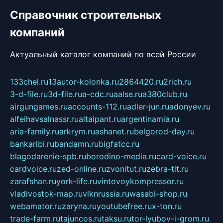
Справочник строительных
компаний
Актуальный каталог компаний по всей России
133chel.ru
13autor-kolonka.ru
2864420.ru
2rich.ru
3-d-file.ru
3d-file.ru
a-cdc.ru
aalse.ru
a380club.ru
airgungames.ru
accounts-112.ru
adler-jun.ru
adonyev.ru
alfeihavsalnassr.ru
altaipant.ru
argentinamia.ru
aria-family.ru
arkrym.ru
ashanet.ru
belgorod-day.ru
bankaribi.ru
bandamn.ru
bigfatcc.ru
blagodarenie-spb.ru
borodino-media.ru
card-voice.ru
cardvoice.ru
zed-online.ru
zvonitut.ru
zebra-tlt.ru
zarafshan.ru
york-life.ru
vintovoykompressor.ru
vladivostok-map.ru
vlknrussia.ru
wasabi-shop.ru
webamator.ru
zaryna.ru
youtubefree.ru
x-ton.ru
trade-farm.ru
tajuncos.ru
taksu.ru
tor-lyubov-i-grom.ru