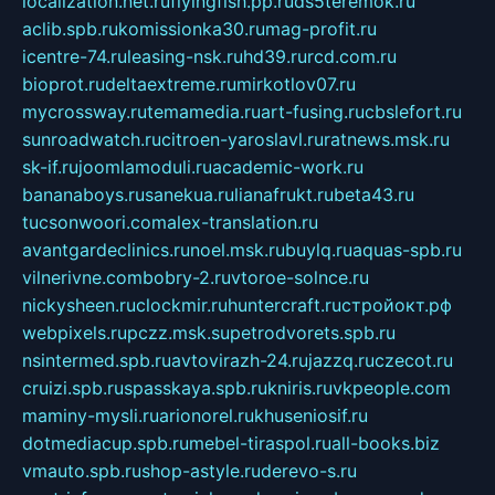
localization.net.ru
flyingfish.pp.ru
ds5teremok.ru
aclib.spb.ru
komissionka30.ru
mag-profit.ru
icentre-74.ru
leasing-nsk.ru
hd39.ru
rcd.com.ru
bioprot.ru
deltaextreme.ru
mirkotlov07.ru
mycrossway.ru
temamedia.ru
art-fusing.ru
cbslefort.ru
sunroadwatch.ru
citroen-yaroslavl.ru
ratnews.msk.ru
sk-if.ru
joomlamoduli.ru
academic-work.ru
bananaboys.ru
sanekua.ru
lianafrukt.ru
beta43.ru
tucsonwoori.com
alex-translation.ru
avantgardeclinics.ru
noel.msk.ru
buylq.ru
aquas-spb.ru
vilnerivne.com
bobry-2.ru
vtoroe-solnce.ru
nickysheen.ru
clockmir.ru
huntercraft.ru
стройокт.рф
webpixels.ru
pczz.msk.su
petrodvorets.spb.ru
nsintermed.spb.ru
avtovirazh-24.ru
jazzq.ru
czecot.ru
cruizi.spb.ru
spasskaya.spb.ru
kniris.ru
vkpeople.com
maminy-mysli.ru
arionorel.ru
khuseniosif.ru
dotmediacup.spb.ru
mebel-tiraspol.ru
all-books.biz
vmauto.spb.ru
shop-astyle.ru
derevo-s.ru