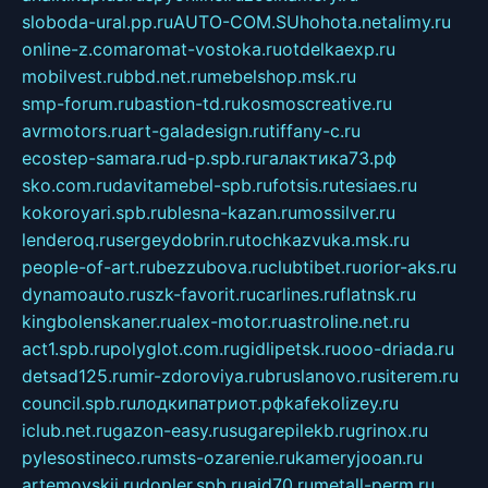
sloboda-ural.pp.ru
AUTO-COM.SU
hohota.net
alimy.ru
online-z.com
aromat-vostoka.ru
otdelkaexp.ru
mobilvest.ru
bbd.net.ru
mebelshop.msk.ru
smp-forum.ru
bastion-td.ru
kosmoscreative.ru
avrmotors.ru
art-galadesign.ru
tiffany-c.ru
ecostep-samara.ru
d-p.spb.ru
галактика73.рф
sko.com.ru
davitamebel-spb.ru
fotsis.ru
tesiaes.ru
kokoroyari.spb.ru
blesna-kazan.ru
mossilver.ru
lenderoq.ru
sergeydobrin.ru
tochkazvuka.msk.ru
people-of-art.ru
bezzubova.ru
clubtibet.ru
orior-aks.ru
dynamoauto.ru
szk-favorit.ru
carlines.ru
flatnsk.ru
kingbolenskaner.ru
alex-motor.ru
astroline.net.ru
act1.spb.ru
polyglot.com.ru
gidlipetsk.ru
ooo-driada.ru
detsad125.ru
mir-zdoroviya.ru
bruslanovo.ru
siterem.ru
council.spb.ru
лодкипатриот.рф
kafekolizey.ru
iclub.net.ru
gazon-easy.ru
sugarepilekb.ru
grinox.ru
pylesostineco.ru
msts-ozarenie.ru
kameryjooan.ru
artemovskij.ru
dopler.spb.ru
aid70.ru
metall-perm.ru