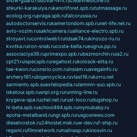
snow-guard.ru
slovar-ivrit.ru
cleanmedicine.ru
shkurki-karakulya.ru
kanotiforet.spb.ru
tutmassage.ru
ecolog.org.ru
praga.spb.ru
falcorussia.ru
autodoctorservis.ru
kamertondom.spb.ru
net-life.net.ru
avto-vozim.ru
sakhcamera.ru
alliance-electro.spb.ru
stroyavt.ru
controlweb1.ru
tdsak74.ru
kinzozo-ru.ru
kvotka.ru
iron-snab.ru
costa-bella.ru
eugrus.pp.ru
associaciya39.ru
primexpo.spb.ru
bezmorchin.ru
ia2.ru
cpt21.ru
ispecspb.ru
regahost.ru
kolosok-elita.ru
tae-kwon.ru
consrio.com.ru
insiam.ru
avegainfo.ru
archery161.ru
bigencyclica.ru
vlast16.ru
korru.net
sarmiento.spb.su
extelopedia.ru
lammin-suo.spb.ru
iskatour.spb.ru
snpi.org.ru
running-line.ru
krygeva-spa.ru
chel.net.ru
rust-loco.ru
dugshop.ru
hl-beta.spb.ru
school494.spb.ru
mymubaby.ru
epoha-metalband.ru
ngr.spb.ru
rusgosnews.com
dieselvostok.ru
24hostel.msk.ru
w-dev.ru
f-ship.ru
regsmi.ru
filmnetwork.ru
malinasp.ru
kinosvin.ru