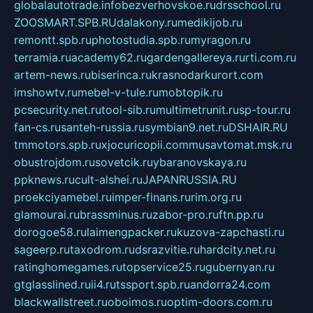
globalautotrade.info
bezverhovskoe.ru
drsschool.ru
ZOOSMART.SPB.RU
dalakony.ru
medikijob.ru
remontt.spb.ru
photostudia.spb.ru
myragon.ru
terramia.ru
academy62.ru
gardengallereya.ru
rti.com.ru
artem-news.ru
biserinca.ru
krasnodarkurort.com
imshowtv.ru
mebel-v-tule.ru
mobtopik.ru
pcsecurity.net.ru
tool-sib.ru
multimetrunit.ru
sp-tour.ru
fan-cs.ru
santeh-russia.ru
symbian9.net.ru
DSHAIR.RU
tmmotors.spb.ru
xjocuricopii.com
musavtomat.msk.ru
obustrojdom.ru
sovetcik.ru
ybaranovskaya.ru
ppknews.ru
cult-alshei.ru
JAPANRUSSIA.RU
proekciyamebel.ru
imper-finans.ru
rim.org.ru
glamourai.ru
brassminus.ru
zabor-pro.ru
ftn.pp.ru
dorogoe58.ru
laimengpacker.ru
kuzova-zapchasti.ru
sageerp.ru
taxodrom.ru
dsrazvitie.ru
hardcity.net.ru
ratinghomegames.ru
topservice25.ru
gubernyan.ru
gtglasslined.ru
ii4.ru
tssport.spb.ru
andorra24.com
blackwallstreet.ru
oboimos.ru
optim-doors.com.ru