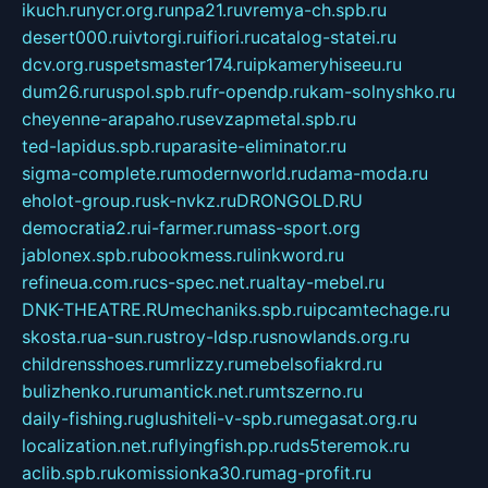
ikuch.ru
nycr.org.ru
npa21.ru
vremya-ch.spb.ru
desert000.ru
ivtorgi.ru
ifiori.ru
catalog-statei.ru
dcv.org.ru
spetsmaster174.ru
ipkameryhiseeu.ru
dum26.ru
ruspol.spb.ru
fr-opendp.ru
kam-solnyshko.ru
cheyenne-arapaho.ru
sevzapmetal.spb.ru
ted-lapidus.spb.ru
parasite-eliminator.ru
sigma-complete.ru
modernworld.ru
dama-moda.ru
eholot-group.ru
sk-nvkz.ru
DRONGOLD.RU
democratia2.ru
i-farmer.ru
mass-sport.org
jablonex.spb.ru
bookmess.ru
linkword.ru
refineua.com.ru
cs-spec.net.ru
altay-mebel.ru
DNK-THEATRE.RU
mechaniks.spb.ru
ipcamtechage.ru
skosta.ru
a-sun.ru
stroy-ldsp.ru
snowlands.org.ru
childrensshoes.ru
mrlizzy.ru
mebelsofiakrd.ru
bulizhenko.ru
rumantick.net.ru
mtszerno.ru
daily-fishing.ru
glushiteli-v-spb.ru
megasat.org.ru
localization.net.ru
flyingfish.pp.ru
ds5teremok.ru
aclib.spb.ru
komissionka30.ru
mag-profit.ru