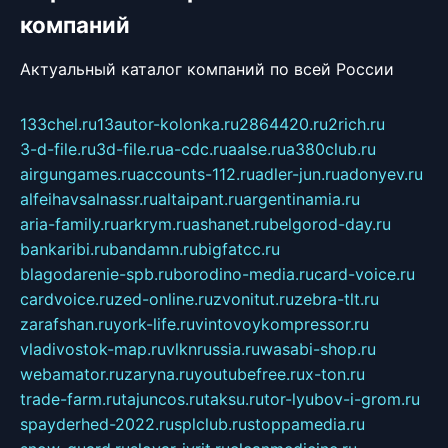
компаний
Актуальный каталог компаний по всей России
133chel.ru
13autor-kolonka.ru
2864420.ru
2rich.ru
3-d-file.ru
3d-file.ru
a-cdc.ru
aalse.ru
a380club.ru
airgungames.ru
accounts-112.ru
adler-jun.ru
adonyev.ru
alfeihavsalnassr.ru
altaipant.ru
argentinamia.ru
aria-family.ru
arkrym.ru
ashanet.ru
belgorod-day.ru
bankaribi.ru
bandamn.ru
bigfatcc.ru
blagodarenie-spb.ru
borodino-media.ru
card-voice.ru
cardvoice.ru
zed-online.ru
zvonitut.ru
zebra-tlt.ru
zarafshan.ru
york-life.ru
vintovoykompressor.ru
vladivostok-map.ru
vlknrussia.ru
wasabi-shop.ru
webamator.ru
zaryna.ru
youtubefree.ru
x-ton.ru
trade-farm.ru
tajuncos.ru
taksu.ru
tor-lyubov-i-grom.ru
spayderhed-2022.ru
splclub.ru
stoppamedia.ru