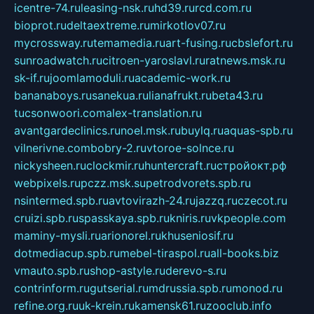
icentre-74.ru
leasing-nsk.ru
hd39.ru
rcd.com.ru
bioprot.ru
deltaextreme.ru
mirkotlov07.ru
mycrossway.ru
temamedia.ru
art-fusing.ru
cbslefort.ru
sunroadwatch.ru
citroen-yaroslavl.ru
ratnews.msk.ru
sk-if.ru
joomlamoduli.ru
academic-work.ru
bananaboys.ru
sanekua.ru
lianafrukt.ru
beta43.ru
tucsonwoori.com
alex-translation.ru
avantgardeclinics.ru
noel.msk.ru
buylq.ru
aquas-spb.ru
vilnerivne.com
bobry-2.ru
vtoroe-solnce.ru
nickysheen.ru
clockmir.ru
huntercraft.ru
стройокт.рф
webpixels.ru
pczz.msk.su
petrodvorets.spb.ru
nsintermed.spb.ru
avtovirazh-24.ru
jazzq.ru
czecot.ru
cruizi.spb.ru
spasskaya.spb.ru
kniris.ru
vkpeople.com
maminy-mysli.ru
arionorel.ru
khuseniosif.ru
dotmediacup.spb.ru
mebel-tiraspol.ru
all-books.biz
vmauto.spb.ru
shop-astyle.ru
derevo-s.ru
contrinform.ru
gutserial.ru
mdrussia.spb.ru
monod.ru
refine.org.ru
uk-krein.ru
kamensk61.ru
zooclub.info