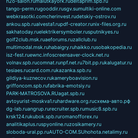
h2o-salon.ru
malutkayork.ru
deltaprim.spb.ru
tango-perm.ru
gooddir.ru
sgv.su
multiki-online.com
webkrasotki.com
cherinvest.ru
detskiy-ostrov.ru
ankou.spb.ru
alvesta1.ru
pdf-creator.ru
nix-files.org.ru
sakhatoday.ru
elektrikersymboler.ru
sputnikyes.ru
golf2club.msk.ru
aeforums.ru
zallclub.ru
multimodal.msk.ru
habaigry.ru
haikko.ru
sobakopedia.ru
isz-fest.ru
ewnc.info
screensaver-clock.net.ru
volnav.spb.ru
comnat.ru
npf.net.ru
7bit.pp.ru
kalugatur.ru
tesiaes.ru
card.com.ru
kazanka.spb.ru
gildiya-kuznecov.ru
kameryboavision.ru
griffoncom.spb.ru
fabrika-emotsiy.ru
PARK-MATROSOVA.RU
agat.spb.ru
avtoyurist-moskva1.ru
hardware.org.ru
схема-авто.рф
dg-lab.ru
angrup.ru
recruiter.spb.ru
music8.spb.ru
krsk124.ru
kubok.spb.ru
romanofforex.ru
analitikaplus.ru
spyonline.ru
zosikamery.ru
sloboda-ural.pp.ru
AUTO-COM.SU
hohota.net
alimy.ru