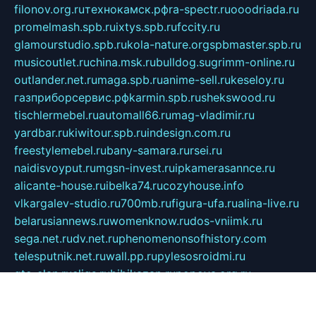
filonov.org.ru
технокамск.рф
ra-spectr.ru
ooodriada.ru
promelmash.spb.ru
ixtys.spb.ru
fccity.ru
glamourstudio.spb.ru
kola-nature.org
spbmaster.spb.ru
musicoutlet.ru
china.msk.ru
bulldog.su
grimm-online.ru
outlander.net.ru
maga.spb.ru
anime-sell.ru
keseloy.ru
газприборсервис.рф
karmin.spb.ru
shekswood.ru
tischlermebel.ru
automall66.ru
mag-vladimir.ru
yardbar.ru
kiwitour.spb.ru
indesign.com.ru
freestylemebel.ru
bany-samara.ru
rsei.ru
naidisvoyput.ru
mgsn-invest.ru
ipkamerasannce.ru
alicante-house.ru
ibelka74.ru
cozyhouse.info
vlkargalev-studio.ru
700mb.ru
figura-ufa.ru
alina-live.ru
belarusiannews.ru
womenknow.ru
dos-vniimk.ru
sega.net.ru
dv.net.ru
phenomenonsofhistory.com
telesputnik.net.ru
wall.pp.ru
pylesosroidmi.ru
gtc-clan.ru
cligs.ru
bibikazap.ru
popova.org.ru
netwhistler.spb.ru
bellvil.ru
bonzon.ru
iss-vladik.ru
defiparis.net.ru
las-gryzas.ru
amku.ru