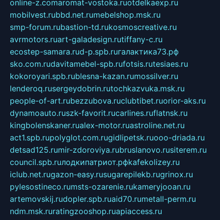
online-z.com
aromat-vostoka.ru
otdelkaexp.ru
mobilvest.ru
bbd.net.ru
mebelshop.msk.ru
smp-forum.ru
bastion-td.ru
kosmoscreative.ru
avrmotors.ru
art-galadesign.ru
tiffany-c.ru
ecostep-samara.ru
d-p.spb.ru
галактика73.рф
sko.com.ru
davitamebel-spb.ru
fotsis.ru
tesiaes.ru
kokoroyari.spb.ru
blesna-kazan.ru
mossilver.ru
lenderoq.ru
sergeydobrin.ru
tochkazvuka.msk.ru
people-of-art.ru
bezzubova.ru
clubtibet.ru
orior-aks.ru
dynamoauto.ru
szk-favorit.ru
carlines.ru
flatnsk.ru
kingbolenskaner.ru
alex-motor.ru
astroline.net.ru
act1.spb.ru
polyglot.com.ru
gidlipetsk.ru
ooo-driada.ru
detsad125.ru
mir-zdoroviya.ru
bruslanovo.ru
siterem.ru
council.spb.ru
лодкипатриот.рф
kafekolizey.ru
iclub.net.ru
gazon-easy.ru
sugarepilekb.ru
grinox.ru
pylesostineco.ru
msts-ozarenie.ru
kameryjooan.ru
artemovskij.ru
dopler.spb.ru
aid70.ru
metall-perm.ru
ndm.msk.ru
ratingzooshop.ru
apiaccess.ru