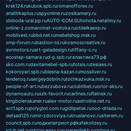
krsk124.ru
kubok.spb.ru
romanofforex.ru
analitikaplus.ru
spyonline.ru
zosikamery.ru
sloboda-ural.pp.ru
AUTO-COM.SU
hohota.net
alimy.ru
online-z.com
aromat-vostoka.ru
otdelkaexp.ru
mobilvest.ru
bbd.net.ru
mebelshop.msk.ru
smp-forum.ru
bastion-td.ru
kosmoscreative.ru
avrmotors.ru
art-galadesign.ru
tiffany-c.ru
ecostep-samara.ru
d-p.spb.ru
галактика73.рф
sko.com.ru
davitamebel-spb.ru
fotsis.ru
tesiaes.ru
kokoroyari.spb.ru
blesna-kazan.ru
mossilver.ru
lenderoq.ru
sergeydobrin.ru
tochkazvuka.msk.ru
people-of-art.ru
bezzubova.ru
clubtibet.ru
orior-aks.ru
dynamoauto.ru
szk-favorit.ru
carlines.ru
flatnsk.ru
kingbolenskaner.ru
alex-motor.ru
astroline.net.ru
act1.spb.ru
polyglot.com.ru
gidlipetsk.ru
ooo-driada.ru
detsad125.ru
mir-zdoroviya.ru
bruslanovo.ru
siterem.ru
council.spb.ru
лодкипатриот.рф
kafekolizey.ru
iclub.net.ru
gazon-easy.ru
sugarepilekb.ru
grinox.ru