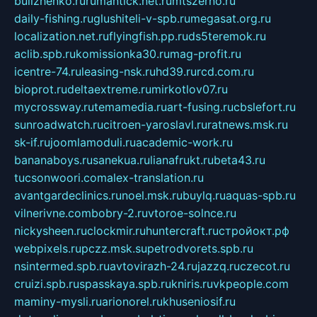
bulizhenko.ru
rumantick.net.ru
mtszerno.ru
daily-fishing.ru
glushiteli-v-spb.ru
megasat.org.ru
localization.net.ru
flyingfish.pp.ru
ds5teremok.ru
aclib.spb.ru
komissionka30.ru
mag-profit.ru
icentre-74.ru
leasing-nsk.ru
hd39.ru
rcd.com.ru
bioprot.ru
deltaextreme.ru
mirkotlov07.ru
mycrossway.ru
temamedia.ru
art-fusing.ru
cbslefort.ru
sunroadwatch.ru
citroen-yaroslavl.ru
ratnews.msk.ru
sk-if.ru
joomlamoduli.ru
academic-work.ru
bananaboys.ru
sanekua.ru
lianafrukt.ru
beta43.ru
tucsonwoori.com
alex-translation.ru
avantgardeclinics.ru
noel.msk.ru
buylq.ru
aquas-spb.ru
vilnerivne.com
bobry-2.ru
vtoroe-solnce.ru
nickysheen.ru
clockmir.ru
huntercraft.ru
стройокт.рф
webpixels.ru
pczz.msk.su
petrodvorets.spb.ru
nsintermed.spb.ru
avtovirazh-24.ru
jazzq.ru
czecot.ru
cruizi.spb.ru
spasskaya.spb.ru
kniris.ru
vkpeople.com
maminy-mysli.ru
arionorel.ru
khuseniosif.ru