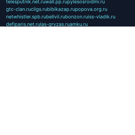
telesputnik.net.ru
wall.pp.ru
pylesosroidmi.ru
gtc-clan.ru
cligs.ru
bibikazap.ru
popova.org.ru
netwhistler.spb.ru
bellvil.ru
bonzon.ru
iss-vladik.ru
defiparis.net.ru
las-gryzas.ru
amku.ru
electednews.spb.ru
feather.org.ru
spar72.ru
tankiigri.ru
dominus.com.ru
ibtree.ru
sanykool.pp.ru
unixlib.org.ru
menatep.spb.ru
gartenterrassen.ru
printeka.ru
skvozilka.com.ru
parkovka-pub.ru
lovemobi.ru
art-ru.ru
emulatorz.com.ru
alucomp.com.ru
tatforum.com.ru
alternativa-profi.ru
dermakler.ru
artsurvey.ru
aredir.ru
khimspas.ru
centr-maxi.ru
2018r.ru
bort-stomer-defort.ru
professional2.ru
gibsons.ru
artselena.ru
art-pilot.ru
ingredient.spb.ru
npfpolimer.spb.ru
argentum.spb.ru
hom-edu.ru
af-num.ru
cashadvanceamericasev.org
trexp.spb.ru
apteka-gerzena.ru
vasilyevka.msk.ru
personalloanrgx.org
tishanskiysdk.ru
atma-volga.ru
yoga-media.ru
asmirnov.ru
betonvodincovo.ru