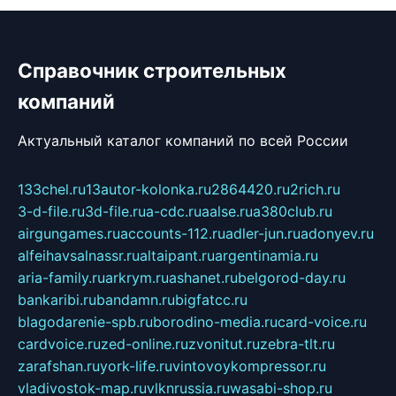
Справочник строительных
компаний
Актуальный каталог компаний по всей России
133chel.ru
13autor-kolonka.ru
2864420.ru
2rich.ru
3-d-file.ru
3d-file.ru
a-cdc.ru
aalse.ru
a380club.ru
airgungames.ru
accounts-112.ru
adler-jun.ru
adonyev.ru
alfeihavsalnassr.ru
altaipant.ru
argentinamia.ru
aria-family.ru
arkrym.ru
ashanet.ru
belgorod-day.ru
bankaribi.ru
bandamn.ru
bigfatcc.ru
blagodarenie-spb.ru
borodino-media.ru
card-voice.ru
cardvoice.ru
zed-online.ru
zvonitut.ru
zebra-tlt.ru
zarafshan.ru
york-life.ru
vintovoykompressor.ru
vladivostok-map.ru
vlknrussia.ru
wasabi-shop.ru