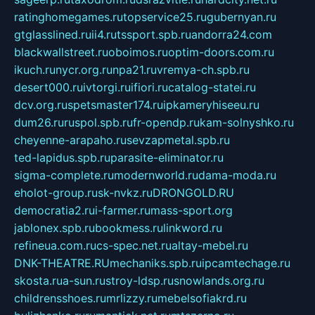
ratinghomegames.ru
topservice25.ru
gubernyan.ru
gtglasslined.ru
ii4.ru
tssport.spb.ru
andorra24.com
blackwallstreet.ru
oboimos.ru
optim-doors.com.ru
ikuch.ru
nycr.org.ru
npa21.ru
vremya-ch.spb.ru
desert000.ru
ivtorgi.ru
ifiori.ru
catalog-statei.ru
dcv.org.ru
spetsmaster174.ru
ipkameryhiseeu.ru
dum26.ru
ruspol.spb.ru
fr-opendp.ru
kam-solnyshko.ru
cheyenne-arapaho.ru
sevzapmetal.spb.ru
ted-lapidus.spb.ru
parasite-eliminator.ru
sigma-complete.ru
modernworld.ru
dama-moda.ru
eholot-group.ru
sk-nvkz.ru
DRONGOLD.RU
democratia2.ru
i-farmer.ru
mass-sport.org
jablonex.spb.ru
bookmess.ru
linkword.ru
refineua.com.ru
cs-spec.net.ru
altay-mebel.ru
DNK-THEATRE.RU
mechaniks.spb.ru
ipcamtechage.ru
skosta.ru
a-sun.ru
stroy-ldsp.ru
snowlands.org.ru
childrensshoes.ru
mrlizzy.ru
mebelsofiakrd.ru