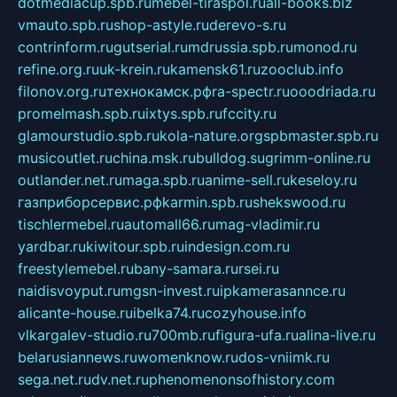
dotmediacup.spb.ru
mebel-tiraspol.ru
all-books.biz
vmauto.spb.ru
shop-astyle.ru
derevo-s.ru
contrinform.ru
gutserial.ru
mdrussia.spb.ru
monod.ru
refine.org.ru
uk-krein.ru
kamensk61.ru
zooclub.info
filonov.org.ru
технокамск.рф
ra-spectr.ru
ooodriada.ru
promelmash.spb.ru
ixtys.spb.ru
fccity.ru
glamourstudio.spb.ru
kola-nature.org
spbmaster.spb.ru
musicoutlet.ru
china.msk.ru
bulldog.su
grimm-online.ru
outlander.net.ru
maga.spb.ru
anime-sell.ru
keseloy.ru
газприборсервис.рф
karmin.spb.ru
shekswood.ru
tischlermebel.ru
automall66.ru
mag-vladimir.ru
yardbar.ru
kiwitour.spb.ru
indesign.com.ru
freestylemebel.ru
bany-samara.ru
rsei.ru
naidisvoyput.ru
mgsn-invest.ru
ipkamerasannce.ru
alicante-house.ru
ibelka74.ru
cozyhouse.info
vlkargalev-studio.ru
700mb.ru
figura-ufa.ru
alina-live.ru
belarusiannews.ru
womenknow.ru
dos-vniimk.ru
sega.net.ru
dv.net.ru
phenomenonsofhistory.com