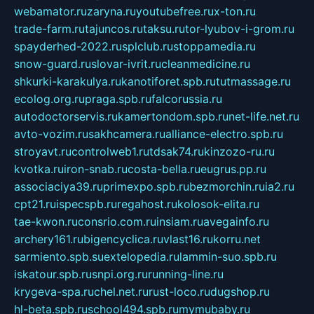
webamator.ru
zaryna.ru
youtubefree.ru
x-ton.ru
trade-farm.ru
tajuncos.ru
taksu.ru
tor-lyubov-i-grom.ru
spayderhed-2022.ru
splclub.ru
stoppamedia.ru
snow-guard.ru
slovar-ivrit.ru
cleanmedicine.ru
shkurki-karakulya.ru
kanotiforet.spb.ru
tutmassage.ru
ecolog.org.ru
praga.spb.ru
falcorussia.ru
autodoctorservis.ru
kamertondom.spb.ru
net-life.net.ru
avto-vozim.ru
sakhcamera.ru
alliance-electro.spb.ru
stroyavt.ru
controlweb1.ru
tdsak74.ru
kinzozo-ru.ru
kvotka.ru
iron-snab.ru
costa-bella.ru
eugrus.pp.ru
associaciya39.ru
primexpo.spb.ru
bezmorchin.ru
ia2.ru
cpt21.ru
ispecspb.ru
regahost.ru
kolosok-elita.ru
tae-kwon.ru
consrio.com.ru
insiam.ru
avegainfo.ru
archery161.ru
bigencyclica.ru
vlast16.ru
korru.net
sarmiento.spb.su
extelopedia.ru
lammin-suo.spb.ru
iskatour.spb.ru
snpi.org.ru
running-line.ru
krygeva-spa.ru
chel.net.ru
rust-loco.ru
dugshop.ru
hl-beta.spb.ru
school494.spb.ru
mymubaby.ru