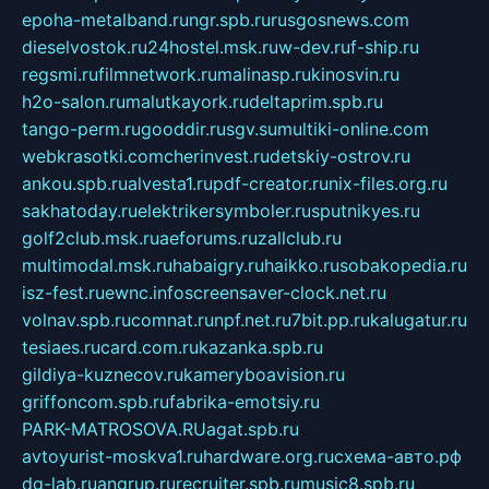
epoha-metalband.ru
ngr.spb.ru
rusgosnews.com
dieselvostok.ru
24hostel.msk.ru
w-dev.ru
f-ship.ru
regsmi.ru
filmnetwork.ru
malinasp.ru
kinosvin.ru
h2o-salon.ru
malutkayork.ru
deltaprim.spb.ru
tango-perm.ru
gooddir.ru
sgv.su
multiki-online.com
webkrasotki.com
cherinvest.ru
detskiy-ostrov.ru
ankou.spb.ru
alvesta1.ru
pdf-creator.ru
nix-files.org.ru
sakhatoday.ru
elektrikersymboler.ru
sputnikyes.ru
golf2club.msk.ru
aeforums.ru
zallclub.ru
multimodal.msk.ru
habaigry.ru
haikko.ru
sobakopedia.ru
isz-fest.ru
ewnc.info
screensaver-clock.net.ru
volnav.spb.ru
comnat.ru
npf.net.ru
7bit.pp.ru
kalugatur.ru
tesiaes.ru
card.com.ru
kazanka.spb.ru
gildiya-kuznecov.ru
kameryboavision.ru
griffoncom.spb.ru
fabrika-emotsiy.ru
PARK-MATROSOVA.RU
agat.spb.ru
avtoyurist-moskva1.ru
hardware.org.ru
схема-авто.рф
dg-lab.ru
angrup.ru
recruiter.spb.ru
music8.spb.ru