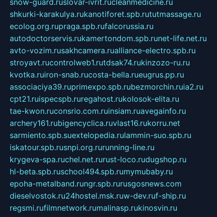
snow-guard.ru
slovar-ivrit.ru
cleanmedicine.ru
shkurki-karakulya.ru
kanotiforet.spb.ru
tutmassage.ru
ecolog.org.ru
praga.spb.ru
falcorussia.ru
autodoctorservis.ru
kamertondom.spb.ru
net-life.net.ru
avto-vozim.ru
sakhcamera.ru
alliance-electro.spb.ru
stroyavt.ru
controlweb1.ru
tdsak74.ru
kinzozo-ru.ru
kvotka.ru
iron-snab.ru
costa-bella.ru
eugrus.pp.ru
associaciya39.ru
primexpo.spb.ru
bezmorchin.ru
ia2.ru
cpt21.ru
ispecspb.ru
regahost.ru
kolosok-elita.ru
tae-kwon.ru
consrio.com.ru
insiam.ru
avegainfo.ru
archery161.ru
bigencyclica.ru
vlast16.ru
korru.net
sarmiento.spb.su
extelopedia.ru
lammin-suo.spb.ru
iskatour.spb.ru
snpi.org.ru
running-line.ru
krygeva-spa.ru
chel.net.ru
rust-loco.ru
dugshop.ru
hl-beta.spb.ru
school494.spb.ru
mymubaby.ru
epoha-metalband.ru
ngr.spb.ru
rusgosnews.com
dieselvostok.ru
24hostel.msk.ru
w-dev.ru
f-ship.ru
regsmi.ru
filmnetwork.ru
malinasp.ru
kinosvin.ru