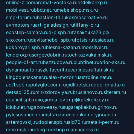
online-z.com
aromat-vostoka.ru
otdelkaexp.ru
mobilvest.ru
bbd.net.ru
mebelshop.msk.ru
smp-forum.ru
bastion-td.ru
kosmoscreative.ru
avrmotors.ru
art-galadesign.ru
tiffany-c.ru
ecostep-samara.ru
d-p.spb.ru
галактика73.рф
sko.com.ru
davitamebel-spb.ru
fotsis.ru
tesiaes.ru
kokoroyari.spb.ru
blesna-kazan.ru
mossilver.ru
lenderoq.ru
sergeydobrin.ru
tochkazvuka.msk.ru
people-of-art.ru
bezzubova.ru
clubtibet.ru
orior-aks.ru
dynamoauto.ru
szk-favorit.ru
carlines.ru
flatnsk.ru
kingbolenskaner.ru
alex-motor.ru
astroline.net.ru
act1.spb.ru
polyglot.com.ru
gidlipetsk.ru
ooo-driada.ru
detsad125.ru
mir-zdoroviya.ru
bruslanovo.ru
siterem.ru
council.spb.ru
лодкипатриот.рф
kafekolizey.ru
iclub.net.ru
gazon-easy.ru
sugarepilekb.ru
grinox.ru
pylesostineco.ru
msts-ozarenie.ru
kameryjooan.ru
artemovskij.ru
dopler.spb.ru
aid70.ru
metall-perm.ru
ndm.msk.ru
ratingzooshop.ru
apiaccess.ru