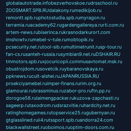
globalautotrade.info
bezverhovskoe.ru
drsschool.ru
ZOOSMART.SPB.RU
dalakony.ru
medikijob.ru
remontt.spb.ru
photostudia.spb.ru
myragon.ru
terramia.ru
academy62.ru
gardengallereya.ru
rti.com.ru
artem-news.ru
biserinca.ru
krasnodarkurort.com
imshowtv.ru
mebel-v-tule.ru
mobtopik.ru
pcsecurity.net.ru
tool-sib.ru
multimetrunit.ru
sp-tour.ru
fan-cs.ru
santeh-russia.ru
symbian9.net.ru
DSHAIR.RU
tmmotors.spb.ru
xjocuricopii.com
musavtomat.msk.ru
obustrojdom.ru
sovetcik.ru
ybaranovskaya.ru
ppknews.ru
cult-alshei.ru
JAPANRUSSIA.RU
proekciyamebel.ru
imper-finans.ru
rim.org.ru
glamourai.ru
brassminus.ru
zabor-pro.ru
ftn.pp.ru
dorogoe58.ru
laimengpacker.ru
kuzova-zapchasti.ru
sageerp.ru
taxodrom.ru
dsrazvitie.ru
hardcity.net.ru
ratinghomegames.ru
topservice25.ru
gubernyan.ru
gtglasslined.ru
ii4.ru
tssport.spb.ru
andorra24.com
blackwallstreet.ru
oboimos.ru
optim-doors.com.ru