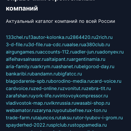
компаний
Актуальный каталог компаний по всей России
133chel.ru
13autor-kolonka.ru
2864420.ru
2rich.ru
3-d-file.ru
3d-file.ru
a-cdc.ru
aalse.ru
a380club.ru
airgungames.ru
accounts-112.ru
adler-jun.ru
adonyev.ru
alfeihavsalnassr.ru
altaipant.ru
argentinamia.ru
aria-family.ru
arkrym.ru
ashanet.ru
belgorod-day.ru
bankaribi.ru
bandamn.ru
bigfatcc.ru
blagodarenie-spb.ru
borodino-media.ru
card-voice.ru
cardvoice.ru
zed-online.ru
zvonitut.ru
zebra-tlt.ru
zarafshan.ru
york-life.ru
vintovoykompressor.ru
vladivostok-map.ru
vlknrussia.ru
wasabi-shop.ru
webamator.ru
zaryna.ru
youtubefree.ru
x-ton.ru
trade-farm.ru
tajuncos.ru
taksu.ru
tor-lyubov-i-grom.ru
spayderhed-2022.ru
splclub.ru
stoppamedia.ru