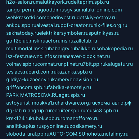
h2o-salon.ru
malutkayork.ru
deltaprim.spb.ru
tango-perm.ru
gooddir.ru
sgv.su
multiki-online.com
webkrasotki.com
cherinvest.ru
detskiy-ostrov.ru
ankou.spb.ru
alvesta1.ru
pdf-creator.ru
nix-files.org.ru
sakhatoday.ru
elektrikersymboler.ru
sputnikyes.ru
golf2club.msk.ru
aeforums.ru
zallclub.ru
multimodal.msk.ru
habaigry.ru
haikko.ru
sobakopedia.ru
isz-fest.ru
ewnc.info
screensaver-clock.net.ru
volnav.spb.ru
comnat.ru
npf.net.ru
7bit.pp.ru
kalugatur.ru
tesiaes.ru
card.com.ru
kazanka.spb.ru
gildiya-kuznecov.ru
kameryboavision.ru
griffoncom.spb.ru
fabrika-emotsiy.ru
PARK-MATROSOVA.RU
agat.spb.ru
avtoyurist-moskva1.ru
hardware.org.ru
схема-авто.рф
dg-lab.ru
angrup.ru
recruiter.spb.ru
music8.spb.ru
krsk124.ru
kubok.spb.ru
romanofforex.ru
analitikaplus.ru
spyonline.ru
zosikamery.ru
sloboda-ural.pp.ru
AUTO-COM.SU
hohota.net
alimy.ru