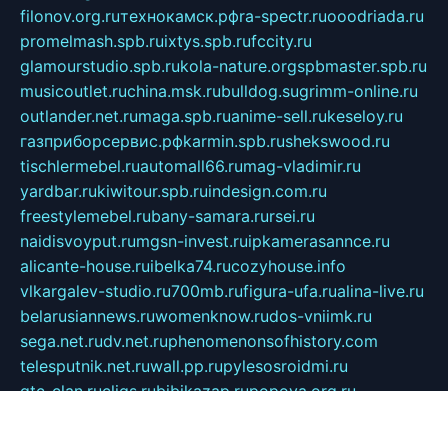
filonov.org.ru
технокамск.рф
ra-spectr.ru
ooodriada.ru
promelmash.spb.ru
ixtys.spb.ru
fccity.ru
glamourstudio.spb.ru
kola-nature.org
spbmaster.spb.ru
musicoutlet.ru
china.msk.ru
bulldog.su
grimm-online.ru
outlander.net.ru
maga.spb.ru
anime-sell.ru
keseloy.ru
газприборсервис.рф
karmin.spb.ru
shekswood.ru
tischlermebel.ru
automall66.ru
mag-vladimir.ru
yardbar.ru
kiwitour.spb.ru
indesign.com.ru
freestylemebel.ru
bany-samara.ru
rsei.ru
naidisvoyput.ru
mgsn-invest.ru
ipkamerasannce.ru
alicante-house.ru
ibelka74.ru
cozyhouse.info
vlkargalev-studio.ru
700mb.ru
figura-ufa.ru
alina-live.ru
belarusiannews.ru
womenknow.ru
dos-vniimk.ru
sega.net.ru
dv.net.ru
phenomenonsofhistory.com
telesputnik.net.ru
wall.pp.ru
pylesosroidmi.ru
gtc-clan.ru
cligs.ru
bibikazap.ru
popova.org.ru
netwhistler.spb.ru
bellvil.ru
bonzon.ru
iss-vladik.ru
defiparis.net.ru
las-gryzas.ru
amku.ru