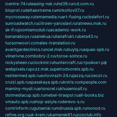
icentre-74.ru
leasing-nsk.ru
hd39.ru
rcd.com.ru
bioprot.ru
deltaextreme.ru
mirkotlov07.ru
mycrossway.ru
temamedia.ru
art-fusing.ru
cbslefort.ru
sunroadwatch.ru
citroen-yaroslavl.ru
ratnews.msk.ru
sk-if.ru
joomlamoduli.ru
academic-work.ru
bananaboys.ru
sanekua.ru
lianafrukt.ru
beta43.ru
tucsonwoori.com
alex-translation.ru
avantgardeclinics.ru
noel.msk.ru
buylq.ru
aquas-spb.ru
vilnerivne.com
bobry-2.ru
vtoroe-solnce.ru
nickysheen.ru
clockmir.ru
huntercraft.ru
стройокт.рф
webpixels.ru
pczz.msk.su
petrodvorets.spb.ru
nsintermed.spb.ru
avtovirazh-24.ru
jazzq.ru
czecot.ru
cruizi.spb.ru
spasskaya.spb.ru
kniris.ru
vkpeople.com
maminy-mysli.ru
arionorel.ru
khuseniosif.ru
dotmediacup.spb.ru
mebel-tiraspol.ru
all-books.biz
vmauto.spb.ru
shop-astyle.ru
derevo-s.ru
contrinform.ru
gutserial.ru
mdrussia.spb.ru
monod.ru
refine.org.ru
uk-krein.ru
kamensk61.ru
zooclub.info