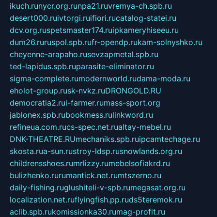
ikuch.ru
nycr.org.ru
npa21.ru
vremya-ch.spb.ru
desert000.ru
ivtorgi.ru
ifiori.ru
catalog-statei.ru
dcv.org.ru
spetsmaster174.ru
ipkameryhiseeu.ru
dum26.ru
ruspol.spb.ru
fr-opendp.ru
kam-solnyshko.ru
cheyenne-arapaho.ru
sevzapmetal.spb.ru
ted-lapidus.spb.ru
parasite-eliminator.ru
sigma-complete.ru
modernworld.ru
dama-moda.ru
eholot-group.ru
sk-nvkz.ru
DRONGOLD.RU
democratia2.ru
i-farmer.ru
mass-sport.org
jablonex.spb.ru
bookmess.ru
linkword.ru
refineua.com.ru
cs-spec.net.ru
altay-mebel.ru
DNK-THEATRE.RU
mechaniks.spb.ru
ipcamtechage.ru
skosta.ru
a-sun.ru
stroy-ldsp.ru
snowlands.org.ru
childrensshoes.ru
mrlizzy.ru
mebelsofiakrd.ru
bulizhenko.ru
rumantick.net.ru
mtszerno.ru
daily-fishing.ru
glushiteli-v-spb.ru
megasat.org.ru
localization.net.ru
flyingfish.pp.ru
ds5teremok.ru
aclib.spb.ru
komissionka30.ru
mag-profit.ru