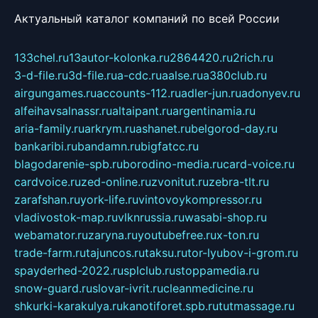
Актуальный каталог компаний по всей России
133chel.ru
13autor-kolonka.ru
2864420.ru
2rich.ru
3-d-file.ru
3d-file.ru
a-cdc.ru
aalse.ru
a380club.ru
airgungames.ru
accounts-112.ru
adler-jun.ru
adonyev.ru
alfeihavsalnassr.ru
altaipant.ru
argentinamia.ru
aria-family.ru
arkrym.ru
ashanet.ru
belgorod-day.ru
bankaribi.ru
bandamn.ru
bigfatcc.ru
blagodarenie-spb.ru
borodino-media.ru
card-voice.ru
cardvoice.ru
zed-online.ru
zvonitut.ru
zebra-tlt.ru
zarafshan.ru
york-life.ru
vintovoykompressor.ru
vladivostok-map.ru
vlknrussia.ru
wasabi-shop.ru
webamator.ru
zaryna.ru
youtubefree.ru
x-ton.ru
trade-farm.ru
tajuncos.ru
taksu.ru
tor-lyubov-i-grom.ru
spayderhed-2022.ru
splclub.ru
stoppamedia.ru
snow-guard.ru
slovar-ivrit.ru
cleanmedicine.ru
shkurki-karakulya.ru
kanotiforet.spb.ru
tutmassage.ru