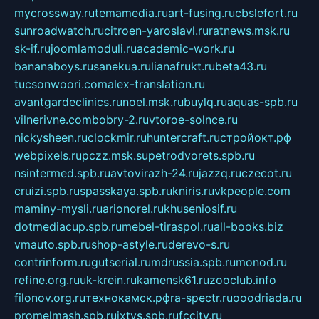
mycrossway.ru
temamedia.ru
art-fusing.ru
cbslefort.ru
sunroadwatch.ru
citroen-yaroslavl.ru
ratnews.msk.ru
sk-if.ru
joomlamoduli.ru
academic-work.ru
bananaboys.ru
sanekua.ru
lianafrukt.ru
beta43.ru
tucsonwoori.com
alex-translation.ru
avantgardeclinics.ru
noel.msk.ru
buylq.ru
aquas-spb.ru
vilnerivne.com
bobry-2.ru
vtoroe-solnce.ru
nickysheen.ru
clockmir.ru
huntercraft.ru
стройокт.рф
webpixels.ru
pczz.msk.su
petrodvorets.spb.ru
nsintermed.spb.ru
avtovirazh-24.ru
jazzq.ru
czecot.ru
cruizi.spb.ru
spasskaya.spb.ru
kniris.ru
vkpeople.com
maminy-mysli.ru
arionorel.ru
khuseniosif.ru
dotmediacup.spb.ru
mebel-tiraspol.ru
all-books.biz
vmauto.spb.ru
shop-astyle.ru
derevo-s.ru
contrinform.ru
gutserial.ru
mdrussia.spb.ru
monod.ru
refine.org.ru
uk-krein.ru
kamensk61.ru
zooclub.info
filonov.org.ru
технокамск.рф
ra-spectr.ru
ooodriada.ru
promelmash.spb.ru
ixtys.spb.ru
fccity.ru