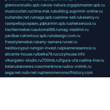
glamourstudio.spb.ru
kola-nature.org
spbmaster.spb.ru
musicoutlet.ru
china.msk.ru
bulldog.su
grimm-online.ru
outlander.net.ru
maga.spb.ru
anime-sell.ru
keseloy.ru
газприборсервис.рф
karmin.spb.ru
shekswood.ru
tischlermebel.ru
automall66.ru
mag-vladimir.ru
yardbar.ru
kiwitour.spb.ru
indesign.com.ru
freestylemebel.ru
bany-samara.ru
rsei.ru
naidisvoyput.ru
mgsn-invest.ru
ipkamerasannce.ru
alicante-house.ru
ibelka74.ru
cozyhouse.info
vlkargalev-studio.ru
700mb.ru
figura-ufa.ru
alina-live.ru
belarusiannews.ru
womenknow.ru
dos-vniimk.ru
sega.net.ru
dv.net.ru
phenomenonsofhistory.com
telesputnik.net.ru
wall.pp.ru
pylesosroidmi.ru
gtc-clan.ru
cligs.ru
bibikazap.ru
popova.org.ru
netwhistler.spb.ru
bellvil.ru
bonzon.ru
iss-vladik.ru
defiparis.net.ru
las-gryzas.ru
amku.ru
electednews.spb.ru
feather.org.ru
spar72.ru
tankiigri.ru
dominus.com.ru
ibtree.ru
sanykool.pp.ru
unixlib.org.ru