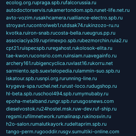
ecolog.org.ru
praga.spb.ru
falcorussia.ru
autodoctorservis.ru
kamertondom.spb.ru
net-life.net.ru
avto-vozim.ru
sakhcamera.ru
alliance-electro.spb.ru
stroyavt.ru
controlweb1.ru
tdsak74.ru
kinzozo-ru.ru
kvotka.ru
iron-snab.ru
costa-bella.ru
eugrus.pp.ru
associaciya39.ru
primexpo.spb.ru
bezmorchin.ru
ia2.ru
cpt21.ru
ispecspb.ru
regahost.ru
kolosok-elita.ru
tae-kwon.ru
consrio.com.ru
insiam.ru
avegainfo.ru
archery161.ru
bigencyclica.ru
vlast16.ru
korru.net
sarmiento.spb.su
extelopedia.ru
lammin-suo.spb.ru
iskatour.spb.ru
snpi.org.ru
running-line.ru
krygeva-spa.ru
chel.net.ru
rust-loco.ru
dugshop.ru
hl-beta.spb.ru
school494.spb.ru
mymubaby.ru
epoha-metalband.ru
ngr.spb.ru
rusgosnews.com
dieselvostok.ru
24hostel.msk.ru
w-dev.ru
f-ship.ru
regsmi.ru
filmnetwork.ru
malinasp.ru
kinosvin.ru
h2o-salon.ru
malutkayork.ru
deltaprim.spb.ru
tango-perm.ru
gooddir.ru
sgv.su
multiki-online.com