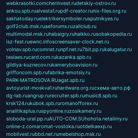
webkrasotki.com
cherinvest.ru
detskiy-ostrov.ru
ankou.spb.ru
alvesta1.ru
pdf-creator.ru
nix-files.org.ru
sakhatoday.ru
elektrikersymboler.ru
sputnikyes.ru
golf2club.msk.ru
aeforums.ru
zallclub.ru
multimodal.msk.ru
habaigry.ru
haikko.ru
sobakopedia.ru
isz-fest.ru
ewnc.info
screensaver-clock.net.ru
volnav.spb.ru
comnat.ru
npf.net.ru
7bit.pp.ru
kalugatur.ru
tesiaes.ru
card.com.ru
kazanka.spb.ru
gildiya-kuznecov.ru
kameryboavision.ru
griffoncom.spb.ru
fabrika-emotsiy.ru
PARK-MATROSOVA.RU
agat.spb.ru
avtoyurist-moskva1.ru
hardware.org.ru
схема-авто.рф
dg-lab.ru
angrup.ru
recruiter.spb.ru
music8.spb.ru
krsk124.ru
kubok.spb.ru
romanofforex.ru
analitikaplus.ru
spyonline.ru
zosikamery.ru
sloboda-ural.pp.ru
AUTO-COM.SU
hohota.net
alimy.ru
online-z.com
aromat-vostoka.ru
otdelkaexp.ru
mobilvest.ru
bbd.net.ru
mebelshop.msk.ru