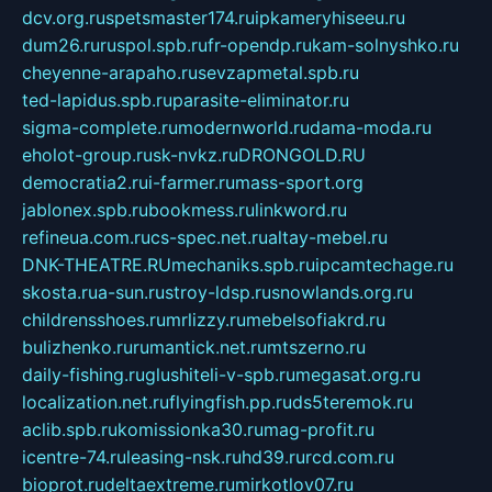
dcv.org.ru
spetsmaster174.ru
ipkameryhiseeu.ru
dum26.ru
ruspol.spb.ru
fr-opendp.ru
kam-solnyshko.ru
cheyenne-arapaho.ru
sevzapmetal.spb.ru
ted-lapidus.spb.ru
parasite-eliminator.ru
sigma-complete.ru
modernworld.ru
dama-moda.ru
eholot-group.ru
sk-nvkz.ru
DRONGOLD.RU
democratia2.ru
i-farmer.ru
mass-sport.org
jablonex.spb.ru
bookmess.ru
linkword.ru
refineua.com.ru
cs-spec.net.ru
altay-mebel.ru
DNK-THEATRE.RU
mechaniks.spb.ru
ipcamtechage.ru
skosta.ru
a-sun.ru
stroy-ldsp.ru
snowlands.org.ru
childrensshoes.ru
mrlizzy.ru
mebelsofiakrd.ru
bulizhenko.ru
rumantick.net.ru
mtszerno.ru
daily-fishing.ru
glushiteli-v-spb.ru
megasat.org.ru
localization.net.ru
flyingfish.pp.ru
ds5teremok.ru
aclib.spb.ru
komissionka30.ru
mag-profit.ru
icentre-74.ru
leasing-nsk.ru
hd39.ru
rcd.com.ru
bioprot.ru
deltaextreme.ru
mirkotlov07.ru