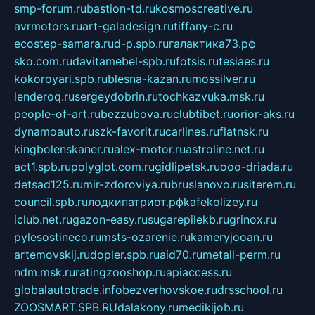
smp-forum.ru
bastion-td.ru
kosmoscreative.ru
avrmotors.ru
art-galadesign.ru
tiffany-c.ru
ecostep-samara.ru
d-p.spb.ru
галактика73.рф
sko.com.ru
davitamebel-spb.ru
fotsis.ru
tesiaes.ru
kokoroyari.spb.ru
blesna-kazan.ru
mossilver.ru
lenderoq.ru
sergeydobrin.ru
tochkazvuka.msk.ru
people-of-art.ru
bezzubova.ru
clubtibet.ru
orior-aks.ru
dynamoauto.ru
szk-favorit.ru
carlines.ru
flatnsk.ru
kingbolenskaner.ru
alex-motor.ru
astroline.net.ru
act1.spb.ru
polyglot.com.ru
gidlipetsk.ru
ooo-driada.ru
detsad125.ru
mir-zdoroviya.ru
bruslanovo.ru
siterem.ru
council.spb.ru
лодкипатриот.рф
kafekolizey.ru
iclub.net.ru
gazon-easy.ru
sugarepilekb.ru
grinox.ru
pylesostineco.ru
msts-ozarenie.ru
kameryjooan.ru
artemovskij.ru
dopler.spb.ru
aid70.ru
metall-perm.ru
ndm.msk.ru
ratingzooshop.ru
apiaccess.ru
globalautotrade.info
bezverhovskoe.ru
drsschool.ru
ZOOSMART.SPB.RU
dalakony.ru
medikijob.ru