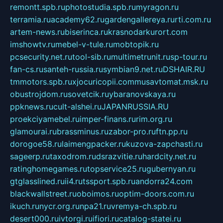
remontt.spb.ru
photostudia.spb.ru
myragon.ru
terramia.ru
academy62.ru
gardengallereya.ru
rti.com.ru
artem-news.ru
biserinca.ru
krasnodarkurort.com
imshowtv.ru
mebel-v-tule.ru
mobtopik.ru
pcsecurity.net.ru
tool-sib.ru
multimetrunit.ru
sp-tour.ru
fan-cs.ru
santeh-russia.ru
symbian9.net.ru
DSHAIR.RU
tmmotors.spb.ru
xjocuricopii.com
musavtomat.msk.ru
obustrojdom.ru
sovetcik.ru
ybaranovskaya.ru
ppknews.ru
cult-alshei.ru
JAPANRUSSIA.RU
proekciyamebel.ru
imper-finans.ru
rim.org.ru
glamourai.ru
brassminus.ru
zabor-pro.ru
ftn.pp.ru
dorogoe58.ru
laimengpacker.ru
kuzova-zapchasti.ru
sageerp.ru
taxodrom.ru
dsrazvitie.ru
hardcity.net.ru
ratinghomegames.ru
topservice25.ru
gubernyan.ru
gtglasslined.ru
ii4.ru
tssport.spb.ru
andorra24.com
blackwallstreet.ru
oboimos.ru
optim-doors.com.ru
ikuch.ru
nycr.org.ru
npa21.ru
vremya-ch.spb.ru
desert000.ru
ivtorgi.ru
ifiori.ru
catalog-statei.ru