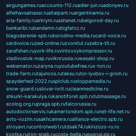
airgungames.ru
accounts-112.ru
adler-jun.ru
adonyev.ru
alfeihavsalnassr.ru
altaipant.ru
argentinamia.ru
aria-family.ru
arkrym.ru
ashanet.ru
belgorod-day.ru
bankaribi.ru
bandamn.ru
bigfatcc.ru
blagodarenie-spb.ru
borodino-media.ru
card-voice.ru
cardvoice.ru
zed-online.ru
zvonitut.ru
zebra-tlt.ru
zarafshan.ru
york-life.ru
vintovoykompressor.ru
vladivostok-map.ru
vlknrussia.ru
wasabi-shop.ru
webamator.ru
zaryna.ru
youtubefree.ru
x-ton.ru
trade-farm.ru
tajuncos.ru
taksu.ru
tor-lyubov-i-grom.ru
spayderhed-2022.ru
splclub.ru
stoppamedia.ru
snow-guard.ru
slovar-ivrit.ru
cleanmedicine.ru
shkurki-karakulya.ru
kanotiforet.spb.ru
tutmassage.ru
ecolog.org.ru
praga.spb.ru
falcorussia.ru
autodoctorservis.ru
kamertondom.spb.ru
net-life.net.ru
avto-vozim.ru
sakhcamera.ru
alliance-electro.spb.ru
stroyavt.ru
controlweb1.ru
tdsak74.ru
kinzozo-ru.ru
kvotka.ru
iron-snab.ru
costa-bella.ru
eugrus.pp.ru