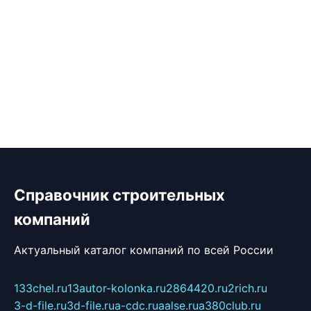
Справочник строительных
компаний
Актуальный каталог компаний по всей России
133chel.ru
13autor-kolonka.ru
2864420.ru
2rich.ru
3-d-file.ru
3d-file.ru
a-cdc.ru
aalse.ru
a380club.ru