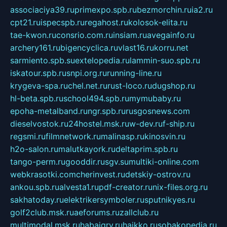
associaciya39.ru
primexpo.spb.ru
bezmorchin.ru
ia2.ru
cpt21.ru
ispecspb.ru
regahost.ru
kolosok-elita.ru
tae-kwon.ru
consrio.com.ru
insiam.ru
avegainfo.ru
archery161.ru
bigencyclica.ru
vlast16.ru
korru.net
sarmiento.spb.su
extelopedia.ru
lammin-suo.spb.ru
iskatour.spb.ru
snpi.org.ru
running-line.ru
krygeva-spa.ru
chel.net.ru
rust-loco.ru
dugshop.ru
hl-beta.spb.ru
school494.spb.ru
mymubaby.ru
epoha-metalband.ru
ngr.spb.ru
rusgosnews.com
dieselvostok.ru
24hostel.msk.ru
w-dev.ru
f-ship.ru
regsmi.ru
filmnetwork.ru
malinasp.ru
kinosvin.ru
h2o-salon.ru
malutkayork.ru
deltaprim.spb.ru
tango-perm.ru
gooddir.ru
sgv.su
multiki-online.com
webkrasotki.com
cherinvest.ru
detskiy-ostrov.ru
ankou.spb.ru
alvesta1.ru
pdf-creator.ru
nix-files.org.ru
sakhatoday.ru
elektrikersymboler.ru
sputnikyes.ru
golf2club.msk.ru
aeforums.ru
zallclub.ru
multimodal.msk.ru
habaigry.ru
haikko.ru
sobakopedia.ru