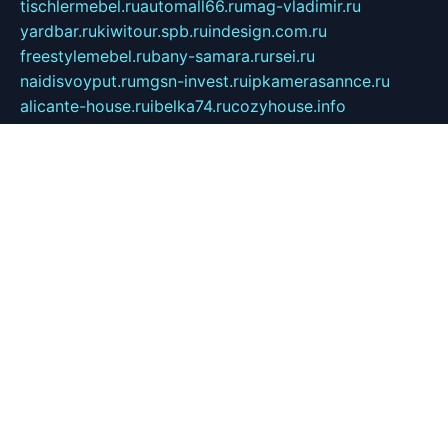
tischlermebel.ru
automall66.ru
mag-vladimir.ru
yardbar.ru
kiwitour.spb.ru
indesign.com.ru
freestylemebel.ru
bany-samara.ru
rsei.ru
naidisvoyput.ru
mgsn-invest.ru
ipkamerasannce.ru
alicante-house.ru
ibelka74.ru
cozyhouse.info
vlkargalev-studio.ru
700mb.ru
figura-ufa.ru
alina-live.ru
belarusiannews.ru
womenknow.ru
dos-vniimk.ru
sega.net.ru
dv.net.ru
phenomenonsofhistory.com
telesputnik.net.ru
wall.pp.ru
pylesosroidmi.ru
gtc-clan.ru
cligs.ru
bibikazap.ru
popova.org.ru
netwhistler.spb.ru
bellvil.ru
bonzon.ru
iss-vladik.ru
defiparis.net.ru
las-gryzas.ru
amku.ru
electednews.spb.ru
feather.org.ru
spar72.ru
tankiigri.ru
dominus.com.ru
ibtree.ru
sanykool.pp.ru
unixlib.org.ru
menatep.spb.ru
gartenterrassen.ru
printeka.ru
skvozilka.com.ru
parkovka-pub.ru
lovemobi.ru
art-ru.ru
emulatorz.com.ru
alucomp.com.ru
tatforum.com.ru
alternativa-profi.ru
dermakler.ru
artsurvey.ru
aredir.ru