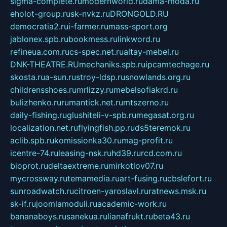
sigma-complete.ru
modernworld.ru
dama-moda.ru
eholot-group.ru
sk-nvkz.ru
DRONGOLD.RU
democratia2.ru
i-farmer.ru
mass-sport.org
jablonex.spb.ru
bookmess.ru
linkword.ru
refineua.com.ru
cs-spec.net.ru
altay-mebel.ru
DNK-THEATRE.RU
mechaniks.spb.ru
ipcamtechage.ru
skosta.ru
a-sun.ru
stroy-ldsp.ru
snowlands.org.ru
childrensshoes.ru
mrlizzy.ru
mebelsofiakrd.ru
bulizhenko.ru
rumantick.net.ru
mtszerno.ru
daily-fishing.ru
glushiteli-v-spb.ru
megasat.org.ru
localization.net.ru
flyingfish.pp.ru
ds5teremok.ru
aclib.spb.ru
komissionka30.ru
mag-profit.ru
icentre-74.ru
leasing-nsk.ru
hd39.ru
rcd.com.ru
bioprot.ru
deltaextreme.ru
mirkotlov07.ru
mycrossway.ru
temamedia.ru
art-fusing.ru
cbslefort.ru
sunroadwatch.ru
citroen-yaroslavl.ru
ratnews.msk.ru
sk-if.ru
joomlamoduli.ru
academic-work.ru
bananaboys.ru
sanekua.ru
lianafrukt.ru
beta43.ru