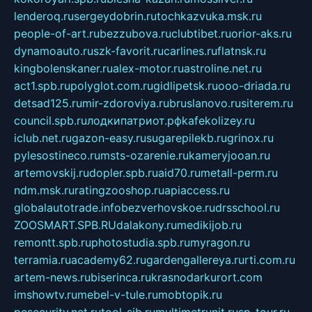
lenderoq.ru
sergeydobrin.ru
tochkazvuka.msk.ru
people-of-art.ru
bezzubova.ru
clubtibet.ru
orior-aks.ru
dynamoauto.ru
szk-favorit.ru
carlines.ru
flatnsk.ru
kingbolenskaner.ru
alex-motor.ru
astroline.net.ru
act1.spb.ru
polyglot.com.ru
gidlipetsk.ru
ooo-driada.ru
detsad125.ru
mir-zdoroviya.ru
bruslanovo.ru
siterem.ru
council.spb.ru
лодкипатриот.рф
kafekolizey.ru
iclub.net.ru
gazon-easy.ru
sugarepilekb.ru
grinox.ru
pylesostineco.ru
msts-ozarenie.ru
kameryjooan.ru
artemovskij.ru
dopler.spb.ru
aid70.ru
metall-perm.ru
ndm.msk.ru
ratingzooshop.ru
apiaccess.ru
globalautotrade.info
bezverhovskoe.ru
drsschool.ru
ZOOSMART.SPB.RU
dalakony.ru
medikijob.ru
remontt.spb.ru
photostudia.spb.ru
myragon.ru
terramia.ru
academy62.ru
gardengallereya.ru
rti.com.ru
artem-news.ru
biserinca.ru
krasnodarkurort.com
imshowtv.ru
mebel-v-tule.ru
mobtopik.ru
pcsecurity.net.ru
tool-sib.ru
multimetrunit.ru
sp-tour.ru