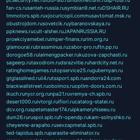
fan-cs.ru
santeh-russia.ru
symbian9.net.ru
DSHAIR.RU
tmmotors.spb.ru
xjocuricopii.com
musavtomat.msk.ru
obustrojdom.ru
sovetcik.ru
ybaranovskaya.ru
ppknews.ru
cult-alshei.ru
JAPANRUSSIA.RU
proekciyamebel.ru
imper-finans.ru
rim.org.ru
glamourai.ru
brassminus.ru
zabor-pro.ru
ftn.pp.ru
dorogoe58.ru
laimengpacker.ru
kuzova-zapchasti.ru
sageerp.ru
taxodrom.ru
dsrazvitie.ru
hardcity.net.ru
ratinghomegames.ru
topservice25.ru
gubernyan.ru
gtglasslined.ru
ii4.ru
tssport.spb.ru
andorra24.com
blackwallstreet.ru
oboimos.ru
optim-doors.com.ru
ikuch.ru
nycr.org.ru
npa21.ru
vremya-ch.spb.ru
desert000.ru
ivtorgi.ru
ifiori.ru
catalog-statei.ru
dcv.org.ru
spetsmaster174.ru
ipkameryhiseeu.ru
dum26.ru
ruspol.spb.ru
fr-opendp.ru
kam-solnyshko.ru
cheyenne-arapaho.ru
sevzapmetal.spb.ru
ted-lapidus.spb.ru
parasite-eliminator.ru