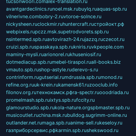
tucsonwoori.com
alex-translation.ru
avantgardeclinics.ru
noel.msk.ru
buylq.ru
aquas-spb.ru
vilnerivne.com
bobry-2.ru
vtoroe-solnce.ru
nickysheen.ru
clockmir.ru
huntercraft.ru
стройокт.рф
webpixels.ru
pczz.msk.su
petrodvorets.spb.ru
nsintermed.spb.ru
avtovirazh-24.ru
jazzq.ru
czecot.ru
cruizi.spb.ru
spasskaya.spb.ru
kniris.ru
vkpeople.com
maminy-mysli.ru
arionorel.ru
khuseniosif.ru
dotmediacup.spb.ru
mebel-tiraspol.ru
all-books.biz
vmauto.spb.ru
shop-astyle.ru
derevo-s.ru
contrinform.ru
gutserial.ru
mdrussia.spb.ru
monod.ru
refine.org.ru
uk-krein.ru
kamensk61.ru
zooclub.info
filonov.org.ru
технокамск.рф
ra-spectr.ru
ooodriada.ru
promelmash.spb.ru
ixtys.spb.ru
fccity.ru
glamourstudio.spb.ru
kola-nature.org
spbmaster.spb.ru
musicoutlet.ru
china.msk.ru
bulldog.su
grimm-online.ru
outlander.net.ru
maga.spb.ru
anime-sell.ru
keseloy.ru
газприборсервис.рф
karmin.spb.ru
shekswood.ru