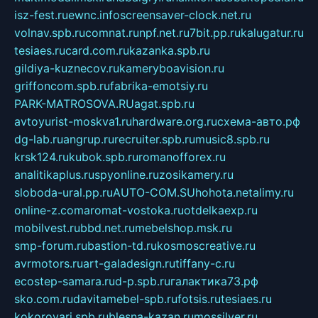
isz-fest.ru
ewnc.info
screensaver-clock.net.ru
volnav.spb.ru
comnat.ru
npf.net.ru
7bit.pp.ru
kalugatur.ru
tesiaes.ru
card.com.ru
kazanka.spb.ru
gildiya-kuznecov.ru
kameryboavision.ru
griffoncom.spb.ru
fabrika-emotsiy.ru
PARK-MATROSOVA.RU
agat.spb.ru
avtoyurist-moskva1.ru
hardware.org.ru
схема-авто.рф
dg-lab.ru
angrup.ru
recruiter.spb.ru
music8.spb.ru
krsk124.ru
kubok.spb.ru
romanofforex.ru
analitikaplus.ru
spyonline.ru
zosikamery.ru
sloboda-ural.pp.ru
AUTO-COM.SU
hohota.net
alimy.ru
online-z.com
aromat-vostoka.ru
otdelkaexp.ru
mobilvest.ru
bbd.net.ru
mebelshop.msk.ru
smp-forum.ru
bastion-td.ru
kosmoscreative.ru
avrmotors.ru
art-galadesign.ru
tiffany-c.ru
ecostep-samara.ru
d-p.spb.ru
галактика73.рф
sko.com.ru
davitamebel-spb.ru
fotsis.ru
tesiaes.ru
kokoroyari.spb.ru
blesna-kazan.ru
mossilver.ru