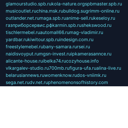
glamourstudio.spb.ru
kola-nature.org
spbmaster.spb.ru
musicoutlet.ru
china.msk.ru
bulldog.su
grimm-online.ru
outlander.net.ru
maga.spb.ru
anime-sell.ru
keseloy.ru
газприборсервис.рф
karmin.spb.ru
shekswood.ru
tischlermebel.ru
automall66.ru
mag-vladimir.ru
yardbar.ru
kiwitour.spb.ru
indesign.com.ru
freestylemebel.ru
bany-samara.ru
rsei.ru
naidisvoyput.ru
mgsn-invest.ru
ipkamerasannce.ru
alicante-house.ru
ibelka74.ru
cozyhouse.info
vlkargalev-studio.ru
700mb.ru
figura-ufa.ru
alina-live.ru
belarusiannews.ru
womenknow.ru
dos-vniimk.ru
sega.net.ru
dv.net.ru
phenomenonsofhistory.com
telesputnik.net.ru
wall.pp.ru
pylesosroidmi.ru
gtc-clan.ru
cligs.ru
bibikazap.ru
popova.org.ru
netwhistler.spb.ru
bellvil.ru
bonzon.ru
iss-vladik.ru
defiparis.net.ru
las-gryzas.ru
amku.ru
electednews.spb.ru
feather.org.ru
spar72.ru
tankiigri.ru
dominus.com.ru
ibtree.ru
sanykool.pp.ru
unixlib.org.ru