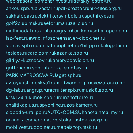
webkrasotki.com
cherinvest.ru
detskiy-ostrov.ru
ankou.spb.ru
alvesta1.ru
pdf-creator.ru
nix-files.org.ru
sakhatoday.ru
elektrikersymboler.ru
sputnikyes.ru
golf2club.msk.ru
aeforums.ru
zallclub.ru
multimodal.msk.ru
habaigry.ru
haikko.ru
sobakopedia.ru
isz-fest.ru
ewnc.info
screensaver-clock.net.ru
volnav.spb.ru
comnat.ru
npf.net.ru
7bit.pp.ru
kalugatur.ru
tesiaes.ru
card.com.ru
kazanka.spb.ru
gildiya-kuznecov.ru
kameryboavision.ru
griffoncom.spb.ru
fabrika-emotsiy.ru
PARK-MATROSOVA.RU
agat.spb.ru
avtoyurist-moskva1.ru
hardware.org.ru
схема-авто.рф
dg-lab.ru
angrup.ru
recruiter.spb.ru
music8.spb.ru
krsk124.ru
kubok.spb.ru
romanofforex.ru
analitikaplus.ru
spyonline.ru
zosikamery.ru
sloboda-ural.pp.ru
AUTO-COM.SU
hohota.net
alimy.ru
online-z.com
aromat-vostoka.ru
otdelkaexp.ru
mobilvest.ru
bbd.net.ru
mebelshop.msk.ru