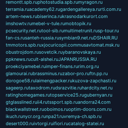
remontt.spb.ru
photostudia.spb.ru
myragon.ru
terramia.ru
academy62.ru
gardengallereya.ru
rti.com.ru
artem-news.ru
biserinca.ru
krasnodarkurort.com
imshowtv.ru
mebel-v-tule.ru
mobtopik.ru
pcsecurity.net.ru
tool-sib.ru
multimetrunit.ru
sp-tour.ru
fan-cs.ru
santeh-russia.ru
symbian9.net.ru
DSHAIR.RU
tmmotors.spb.ru
xjocuricopii.com
musavtomat.msk.ru
obustrojdom.ru
sovetcik.ru
ybaranovskaya.ru
ppknews.ru
cult-alshei.ru
JAPANRUSSIA.RU
proekciyamebel.ru
imper-finans.ru
rim.org.ru
glamourai.ru
brassminus.ru
zabor-pro.ru
ftn.pp.ru
dorogoe58.ru
laimengpacker.ru
kuzova-zapchasti.ru
sageerp.ru
taxodrom.ru
dsrazvitie.ru
hardcity.net.ru
ratinghomegames.ru
topservice25.ru
gubernyan.ru
gtglasslined.ru
ii4.ru
tssport.spb.ru
andorra24.com
blackwallstreet.ru
oboimos.ru
optim-doors.com.ru
ikuch.ru
nycr.org.ru
npa21.ru
vremya-ch.spb.ru
desert000.ru
ivtorgi.ru
ifiori.ru
catalog-statei.ru