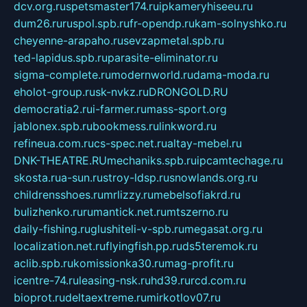
dcv.org.ru
spetsmaster174.ru
ipkameryhiseeu.ru
dum26.ru
ruspol.spb.ru
fr-opendp.ru
kam-solnyshko.ru
cheyenne-arapaho.ru
sevzapmetal.spb.ru
ted-lapidus.spb.ru
parasite-eliminator.ru
sigma-complete.ru
modernworld.ru
dama-moda.ru
eholot-group.ru
sk-nvkz.ru
DRONGOLD.RU
democratia2.ru
i-farmer.ru
mass-sport.org
jablonex.spb.ru
bookmess.ru
linkword.ru
refineua.com.ru
cs-spec.net.ru
altay-mebel.ru
DNK-THEATRE.RU
mechaniks.spb.ru
ipcamtechage.ru
skosta.ru
a-sun.ru
stroy-ldsp.ru
snowlands.org.ru
childrensshoes.ru
mrlizzy.ru
mebelsofiakrd.ru
bulizhenko.ru
rumantick.net.ru
mtszerno.ru
daily-fishing.ru
glushiteli-v-spb.ru
megasat.org.ru
localization.net.ru
flyingfish.pp.ru
ds5teremok.ru
aclib.spb.ru
komissionka30.ru
mag-profit.ru
icentre-74.ru
leasing-nsk.ru
hd39.ru
rcd.com.ru
bioprot.ru
deltaextreme.ru
mirkotlov07.ru