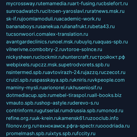
mycrossway.ru
temamedia.ru
art-fusing.ru
cbslefort.ru
sunroadwatch.ru
citroen-yaroslavl.ru
ratnews.msk.ru
sk-if.ru
joomlamoduli.ru
academic-work.ru
bananaboys.ru
sanekua.ru
lianafrukt.ru
beta43.ru
tucsonwoori.com
alex-translation.ru
avantgardeclinics.ru
noel.msk.ru
buylq.ru
aquas-spb.ru
vilnerivne.com
bobry-2.ru
vtoroe-solnce.ru
nickysheen.ru
clockmir.ru
huntercraft.ru
стройокт.рф
webpixels.ru
pczz.msk.su
petrodvorets.spb.ru
nsintermed.spb.ru
avtovirazh-24.ru
jazzq.ru
czecot.ru
cruizi.spb.ru
spasskaya.spb.ru
kniris.ru
vkpeople.com
maminy-mysli.ru
arionorel.ru
khuseniosif.ru
dotmediacup.spb.ru
mebel-tiraspol.ru
all-books.biz
vmauto.spb.ru
shop-astyle.ru
derevo-s.ru
contrinform.ru
gutserial.ru
mdrussia.spb.ru
monod.ru
refine.org.ru
uk-krein.ru
kamensk61.ru
zooclub.info
filonov.org.ru
технокамск.рф
ra-spectr.ru
ooodriada.ru
promelmash.spb.ru
ixtys.spb.ru
fccity.ru