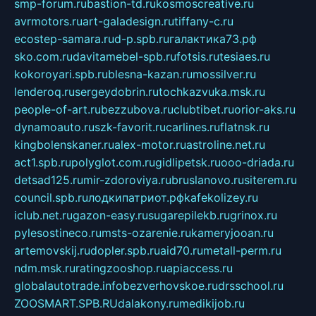
smp-forum.ru
bastion-td.ru
kosmoscreative.ru
avrmotors.ru
art-galadesign.ru
tiffany-c.ru
ecostep-samara.ru
d-p.spb.ru
галактика73.рф
sko.com.ru
davitamebel-spb.ru
fotsis.ru
tesiaes.ru
kokoroyari.spb.ru
blesna-kazan.ru
mossilver.ru
lenderoq.ru
sergeydobrin.ru
tochkazvuka.msk.ru
people-of-art.ru
bezzubova.ru
clubtibet.ru
orior-aks.ru
dynamoauto.ru
szk-favorit.ru
carlines.ru
flatnsk.ru
kingbolenskaner.ru
alex-motor.ru
astroline.net.ru
act1.spb.ru
polyglot.com.ru
gidlipetsk.ru
ooo-driada.ru
detsad125.ru
mir-zdoroviya.ru
bruslanovo.ru
siterem.ru
council.spb.ru
лодкипатриот.рф
kafekolizey.ru
iclub.net.ru
gazon-easy.ru
sugarepilekb.ru
grinox.ru
pylesostineco.ru
msts-ozarenie.ru
kameryjooan.ru
artemovskij.ru
dopler.spb.ru
aid70.ru
metall-perm.ru
ndm.msk.ru
ratingzooshop.ru
apiaccess.ru
globalautotrade.info
bezverhovskoe.ru
drsschool.ru
ZOOSMART.SPB.RU
dalakony.ru
medikijob.ru