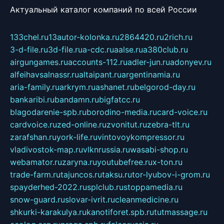
Актуальный каталог компаний по всей России
133chel.ru
13autor-kolonka.ru
2864420.ru
2rich.ru
3-d-file.ru
3d-file.ru
a-cdc.ru
aalse.ru
a380club.ru
airgungames.ru
accounts-112.ru
adler-jun.ru
adonyev.ru
alfeihavsalnassr.ru
altaipant.ru
argentinamia.ru
aria-family.ru
arkrym.ru
ashanet.ru
belgorod-day.ru
bankaribi.ru
bandamn.ru
bigfatcc.ru
blagodarenie-spb.ru
borodino-media.ru
card-voice.ru
cardvoice.ru
zed-online.ru
zvonitut.ru
zebra-tlt.ru
zarafshan.ru
york-life.ru
vintovoykompressor.ru
vladivostok-map.ru
vlknrussia.ru
wasabi-shop.ru
webamator.ru
zaryna.ru
youtubefree.ru
x-ton.ru
trade-farm.ru
tajuncos.ru
taksu.ru
tor-lyubov-i-grom.ru
spayderhed-2022.ru
splclub.ru
stoppamedia.ru
snow-guard.ru
slovar-ivrit.ru
cleanmedicine.ru
shkurki-karakulya.ru
kanotiforet.spb.ru
tutmassage.ru