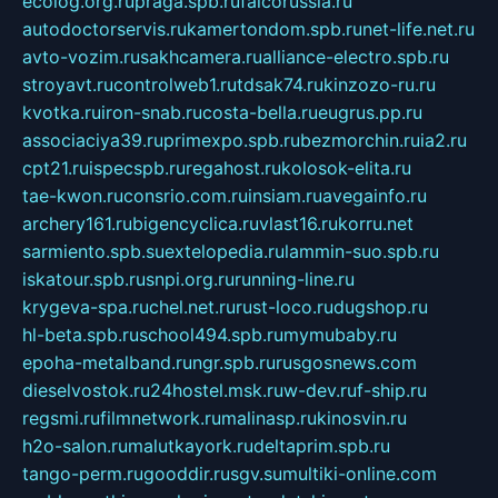
ecolog.org.ru
praga.spb.ru
falcorussia.ru
autodoctorservis.ru
kamertondom.spb.ru
net-life.net.ru
avto-vozim.ru
sakhcamera.ru
alliance-electro.spb.ru
stroyavt.ru
controlweb1.ru
tdsak74.ru
kinzozo-ru.ru
kvotka.ru
iron-snab.ru
costa-bella.ru
eugrus.pp.ru
associaciya39.ru
primexpo.spb.ru
bezmorchin.ru
ia2.ru
cpt21.ru
ispecspb.ru
regahost.ru
kolosok-elita.ru
tae-kwon.ru
consrio.com.ru
insiam.ru
avegainfo.ru
archery161.ru
bigencyclica.ru
vlast16.ru
korru.net
sarmiento.spb.su
extelopedia.ru
lammin-suo.spb.ru
iskatour.spb.ru
snpi.org.ru
running-line.ru
krygeva-spa.ru
chel.net.ru
rust-loco.ru
dugshop.ru
hl-beta.spb.ru
school494.spb.ru
mymubaby.ru
epoha-metalband.ru
ngr.spb.ru
rusgosnews.com
dieselvostok.ru
24hostel.msk.ru
w-dev.ru
f-ship.ru
regsmi.ru
filmnetwork.ru
malinasp.ru
kinosvin.ru
h2o-salon.ru
malutkayork.ru
deltaprim.spb.ru
tango-perm.ru
gooddir.ru
sgv.su
multiki-online.com