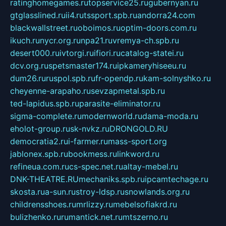
ratinghomegames.ru
topservice25.ru
gubernyan.ru
gtglasslined.ru
ii4.ru
tssport.spb.ru
andorra24.com
blackwallstreet.ru
oboimos.ru
optim-doors.com.ru
ikuch.ru
nycr.org.ru
npa21.ru
vremya-ch.spb.ru
desert000.ru
ivtorgi.ru
ifiori.ru
catalog-statei.ru
dcv.org.ru
spetsmaster174.ru
ipkameryhiseeu.ru
dum26.ru
ruspol.spb.ru
fr-opendp.ru
kam-solnyshko.ru
cheyenne-arapaho.ru
sevzapmetal.spb.ru
ted-lapidus.spb.ru
parasite-eliminator.ru
sigma-complete.ru
modernworld.ru
dama-moda.ru
eholot-group.ru
sk-nvkz.ru
DRONGOLD.RU
democratia2.ru
i-farmer.ru
mass-sport.org
jablonex.spb.ru
bookmess.ru
linkword.ru
refineua.com.ru
cs-spec.net.ru
altay-mebel.ru
DNK-THEATRE.RU
mechaniks.spb.ru
ipcamtechage.ru
skosta.ru
a-sun.ru
stroy-ldsp.ru
snowlands.org.ru
childrensshoes.ru
mrlizzy.ru
mebelsofiakrd.ru
bulizhenko.ru
rumantick.net.ru
mtszerno.ru