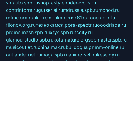
vmauto.spb.ru
shop-astyle.ru
derevo-s.ru
contrinform.ru
gutserial.ru
mdrussia.spb.ru
monod.ru
refine.org.ru
uk-krein.ru
kamensk61.ru
zooclub.info
filonov.org.ru
технокамск.рф
ra-spectr.ru
ooodriada.ru
promelmash.spb.ru
ixtys.spb.ru
fccity.ru
glamourstudio.spb.ru
kola-nature.org
spbmaster.spb.ru
musicoutlet.ru
china.msk.ru
bulldog.su
grimm-online.ru
outlander.net.ru
maga.spb.ru
anime-sell.ru
keseloy.ru
газприборсервис.рф
karmin.spb.ru
shekswood.ru
tischlermebel.ru
automall66.ru
mag-vladimir.ru
yardbar.ru
kiwitour.spb.ru
indesign.com.ru
freestylemebel.ru
bany-samara.ru
rsei.ru
naidisvoyput.ru
mgsn-invest.ru
ipkamerasannce.ru
alicante-house.ru
ibelka74.ru
cozyhouse.info
vlkargalev-studio.ru
700mb.ru
figura-ufa.ru
alina-live.ru
belarusiannews.ru
womenknow.ru
dos-vniimk.ru
sega.net.ru
dv.net.ru
phenomenonsofhistory.com
telesputnik.net.ru
wall.pp.ru
pylesosroidmi.ru