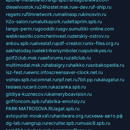
dieselvostok.ru
24hostel.msk.ru
w-dev.ru
f-ship.ru
regsmi.ru
filmnetwork.ru
malinasp.ru
kinosvin.ru
h2o-salon.ru
malutkayork.ru
deltaprim.spb.ru
tango-perm.ru
gooddir.ru
sgv.su
multiki-online.com
webkrasotki.com
cherinvest.ru
detskiy-ostrov.ru
ankou.spb.ru
alvesta1.ru
pdf-creator.ru
nix-files.org.ru
sakhatoday.ru
elektrikersymboler.ru
sputnikyes.ru
golf2club.msk.ru
aeforums.ru
zallclub.ru
multimodal.msk.ru
habaigry.ru
haikko.ru
sobakopedia.ru
isz-fest.ru
ewnc.info
screensaver-clock.net.ru
volnav.spb.ru
comnat.ru
npf.net.ru
7bit.pp.ru
kalugatur.ru
tesiaes.ru
card.com.ru
kazanka.spb.ru
gildiya-kuznecov.ru
kameryboavision.ru
griffoncom.spb.ru
fabrika-emotsiy.ru
PARK-MATROSOVA.RU
agat.spb.ru
avtoyurist-moskva1.ru
hardware.org.ru
схема-авто.рф
dg-lab.ru
angrup.ru
recruiter.spb.ru
music8.spb.ru