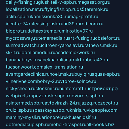
daily-fishing.ru
glushiteli-v-spb.ru
megasat.org.ru
localization.net.ru
flyingfish.pp.ru
ds5teremok.ru
aclib.spb.ru
komissionka30.ru
mag-profit.ru
icentre-74.ru
leasing-nsk.ru
hd39.ru
rcd.com.ru
bioprot.ru
deltaextreme.ru
mirkotlov07.ru
mycrossway.ru
temamedia.ru
art-fusing.ru
cbslefort.ru
sunroadwatch.ru
citroen-yaroslavl.ru
ratnews.msk.ru
sk-if.ru
joomlamoduli.ru
academic-work.ru
bananaboys.ru
sanekua.ru
lianafrukt.ru
beta43.ru
tucsonwoori.com
alex-translation.ru
avantgardeclinics.ru
noel.msk.ru
buylq.ru
aquas-spb.ru
vilnerivne.com
bobry-2.ru
vtoroe-solnce.ru
nickysheen.ru
clockmir.ru
huntercraft.ru
стройокт.рф
webpixels.ru
pczz.msk.su
petrodvorets.spb.ru
nsintermed.spb.ru
avtovirazh-24.ru
jazzq.ru
czecot.ru
cruizi.spb.ru
spasskaya.spb.ru
kniris.ru
vkpeople.com
maminy-mysli.ru
arionorel.ru
khuseniosif.ru
dotmediacup.spb.ru
mebel-tiraspol.ru
all-books.biz