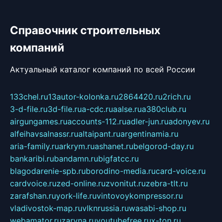
Справочник строительных
компаний
Актуальный каталог компаний по всей России
133chel.ru
13autor-kolonka.ru
2864420.ru
2rich.ru
3-d-file.ru
3d-file.ru
a-cdc.ru
aalse.ru
a380club.ru
airgungames.ru
accounts-112.ru
adler-jun.ru
adonyev.ru
alfeihavsalnassr.ru
altaipant.ru
argentinamia.ru
aria-family.ru
arkrym.ru
ashanet.ru
belgorod-day.ru
bankaribi.ru
bandamn.ru
bigfatcc.ru
blagodarenie-spb.ru
borodino-media.ru
card-voice.ru
cardvoice.ru
zed-online.ru
zvonitut.ru
zebra-tlt.ru
zarafshan.ru
york-life.ru
vintovoykompressor.ru
vladivostok-map.ru
vlknrussia.ru
wasabi-shop.ru
webamator.ru
zaryna.ru
youtubefree.ru
x-ton.ru