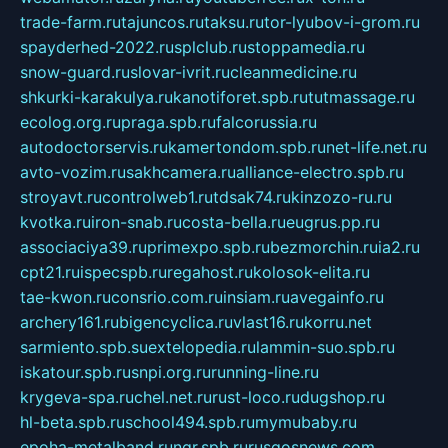
trade-farm.ru
tajuncos.ru
taksu.ru
tor-lyubov-i-grom.ru
spayderhed-2022.ru
splclub.ru
stoppamedia.ru
snow-guard.ru
slovar-ivrit.ru
cleanmedicine.ru
shkurki-karakulya.ru
kanotiforet.spb.ru
tutmassage.ru
ecolog.org.ru
praga.spb.ru
falcorussia.ru
autodoctorservis.ru
kamertondom.spb.ru
net-life.net.ru
avto-vozim.ru
sakhcamera.ru
alliance-electro.spb.ru
stroyavt.ru
controlweb1.ru
tdsak74.ru
kinzozo-ru.ru
kvotka.ru
iron-snab.ru
costa-bella.ru
eugrus.pp.ru
associaciya39.ru
primexpo.spb.ru
bezmorchin.ru
ia2.ru
cpt21.ru
ispecspb.ru
regahost.ru
kolosok-elita.ru
tae-kwon.ru
consrio.com.ru
insiam.ru
avegainfo.ru
archery161.ru
bigencyclica.ru
vlast16.ru
korru.net
sarmiento.spb.su
extelopedia.ru
lammin-suo.spb.ru
iskatour.spb.ru
snpi.org.ru
running-line.ru
krygeva-spa.ru
chel.net.ru
rust-loco.ru
dugshop.ru
hl-beta.spb.ru
school494.spb.ru
mymubaby.ru
epoha-metalband.ru
ngr.spb.ru
rusgosnews.com