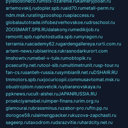
pylesostineco.ru
msts-ozarenie.ru
kameryjooan.ru
artemovskij.ru
dopler.spb.ru
aid70.ru
metall-perm.ru
ndm.msk.ru
ratingzooshop.ru
apiaccess.ru
globalautotrade.info
bezverhovskoe.ru
drsschool.ru
ZOOSMART.SPB.RU
dalakony.ru
medikijob.ru
remontt.spb.ru
photostudia.spb.ru
myragon.ru
terramia.ru
academy62.ru
gardengallereya.ru
rti.com.ru
artem-news.ru
biserinca.ru
krasnodarkurort.com
imshowtv.ru
mebel-v-tule.ru
mobtopik.ru
pcsecurity.net.ru
tool-sib.ru
multimetrunit.ru
sp-tour.ru
fan-cs.ru
santeh-russia.ru
symbian9.net.ru
DSHAIR.RU
tmmotors.spb.ru
xjocuricopii.com
musavtomat.msk.ru
obustrojdom.ru
sovetcik.ru
ybaranovskaya.ru
ppknews.ru
cult-alshei.ru
JAPANRUSSIA.RU
proekciyamebel.ru
imper-finans.ru
rim.org.ru
glamourai.ru
brassminus.ru
zabor-pro.ru
ftn.pp.ru
dorogoe58.ru
laimengpacker.ru
kuzova-zapchasti.ru
sageerp.ru
taxodrom.ru
dsrazvitie.ru
hardcity.net.ru