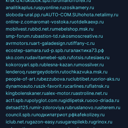
krsk124.ru
kubok.spb.ru
romanofforex.ru
analitikaplus.ru
spyonline.ru
zosikamery.ru
sloboda-ural.pp.ru
AUTO-COM.SU
hohota.net
alimy.ru
online-z.com
aromat-vostoka.ru
otdelkaexp.ru
mobilvest.ru
bbd.net.ru
mebelshop.msk.ru
smp-forum.ru
bastion-td.ru
kosmoscreative.ru
avrmotors.ru
art-galadesign.ru
tiffany-c.ru
ecostep-samara.ru
d-p.spb.ru
галактика73.рф
sko.com.ru
davitamebel-spb.ru
fotsis.ru
tesiaes.ru
kokoroyari.spb.ru
blesna-kazan.ru
mossilver.ru
lenderoq.ru
sergeydobrin.ru
tochkazvuka.msk.ru
people-of-art.ru
bezzubova.ru
clubtibet.ru
orior-aks.ru
dynamoauto.ru
szk-favorit.ru
carlines.ru
flatnsk.ru
kingbolenskaner.ru
alex-motor.ru
astroline.net.ru
act1.spb.ru
polyglot.com.ru
gidlipetsk.ru
ooo-driada.ru
detsad125.ru
mir-zdoroviya.ru
bruslanovo.ru
siterem.ru
council.spb.ru
лодкипатриот.рф
kafekolizey.ru
iclub.net.ru
gazon-easy.ru
sugarepilekb.ru
grinox.ru