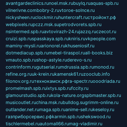
avantgardeclinics.ru
noel.msk.ru
buylq.ru
aquas-spb.ru
vilnerivne.com
bobry-2.ru
vtoroe-solnce.ru
nickysheen.ru
clockmir.ru
huntercraft.ru
стройокт.рф
webpixels.ru
pczz.msk.su
petrodvorets.spb.ru
nsintermed.spb.ru
avtovirazh-24.ru
jazzq.ru
czecot.ru
cruizi.spb.ru
spasskaya.spb.ru
kniris.ru
vkpeople.com
maminy-mysli.ru
arionorel.ru
khuseniosif.ru
dotmediacup.spb.ru
mebel-tiraspol.ru
all-books.biz
vmauto.spb.ru
shop-astyle.ru
derevo-s.ru
contrinform.ru
gutserial.ru
mdrussia.spb.ru
monod.ru
refine.org.ru
uk-krein.ru
kamensk61.ru
zooclub.info
filonov.org.ru
технокамск.рф
ra-spectr.ru
ooodriada.ru
promelmash.spb.ru
ixtys.spb.ru
fccity.ru
glamourstudio.spb.ru
kola-nature.org
spbmaster.spb.ru
musicoutlet.ru
china.msk.ru
bulldog.su
grimm-online.ru
outlander.net.ru
maga.spb.ru
anime-sell.ru
keseloy.ru
газприборсервис.рф
karmin.spb.ru
shekswood.ru
tischlermebel.ru
automall66.ru
mag-vladimir.ru