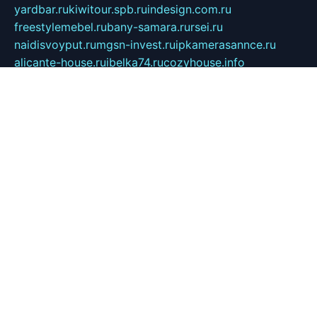
yardbar.ru
kiwitour.spb.ru
indesign.com.ru
freestylemebel.ru
bany-samara.ru
rsei.ru
naidisvoyput.ru
mgsn-invest.ru
ipkamerasannce.ru
alicante-house.ru
ibelka74.ru
cozyhouse.info
vlkargalev-studio.ru
700mb.ru
figura-ufa.ru
alina-live.ru
belarusiannews.ru
womenknow.ru
dos-vniimk.ru
sega.net.ru
dv.net.ru
phenomenonsofhistory.com
telesputnik.net.ru
wall.pp.ru
pylesosroidmi.ru
gtc-clan.ru
cligs.ru
bibikazap.ru
popova.org.ru
netwhistler.spb.ru
bellvil.ru
bonzon.ru
iss-vladik.ru
defiparis.net.ru
las-gryzas.ru
amku.ru
electednews.spb.ru
feather.org.ru
spar72.ru
tankiigri.ru
dominus.com.ru
ibtree.ru
sanykool.pp.ru
unixlib.org.ru
menatep.spb.ru
gartenterrassen.ru
printeka.ru
skvozilka.com.ru
parkovka-pub.ru
lovemobi.ru
art-ru.ru
emulatorz.com.ru
alucomp.com.ru
tatforum.com.ru
alternativa-profi.ru
dermakler.ru
artsurvey.ru
aredir.ru
khimspas.ru
centr-maxi.ru
2018r.ru