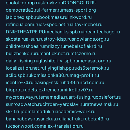
eholot-group.ru
sk-nvkz.ru
DRONGOLD.RU
democratia2.ru
i-farmer.ru
mass-sport.org
jablonex.spb.ru
bookmess.ru
linkword.ru
refineua.com.ru
cs-spec.net.ru
altay-mebel.ru
DNK-THEATRE.RU
mechaniks.spb.ru
ipcamtechage.ru
skosta.ru
a-sun.ru
stroy-ldsp.ru
snowlands.org.ru
childrensshoes.ru
mrlizzy.ru
mebelsofiakrd.ru
bulizhenko.ru
rumantick.net.ru
mtszerno.ru
daily-fishing.ru
glushiteli-v-spb.ru
megasat.org.ru
localization.net.ru
flyingfish.pp.ru
ds5teremok.ru
aclib.spb.ru
komissionka30.ru
mag-profit.ru
icentre-74.ru
leasing-nsk.ru
hd39.ru
rcd.com.ru
bioprot.ru
deltaextreme.ru
mirkotlov07.ru
mycrossway.ru
temamedia.ru
art-fusing.ru
cbslefort.ru
sunroadwatch.ru
citroen-yaroslavl.ru
ratnews.msk.ru
sk-if.ru
joomlamoduli.ru
academic-work.ru
bananaboys.ru
sanekua.ru
lianafrukt.ru
beta43.ru
tucsonwoori.com
alex-translation.ru