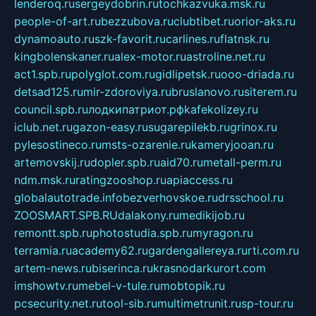
lenderoq.ru
sergeydobrin.ru
tochkazvuka.msk.ru
people-of-art.ru
bezzubova.ru
clubtibet.ru
orior-aks.ru
dynamoauto.ru
szk-favorit.ru
carlines.ru
flatnsk.ru
kingbolenskaner.ru
alex-motor.ru
astroline.net.ru
act1.spb.ru
polyglot.com.ru
gidlipetsk.ru
ooo-driada.ru
detsad125.ru
mir-zdoroviya.ru
bruslanovo.ru
siterem.ru
council.spb.ru
лодкипатриот.рф
kafekolizey.ru
iclub.net.ru
gazon-easy.ru
sugarepilekb.ru
grinox.ru
pylesostineco.ru
msts-ozarenie.ru
kameryjooan.ru
artemovskij.ru
dopler.spb.ru
aid70.ru
metall-perm.ru
ndm.msk.ru
ratingzooshop.ru
apiaccess.ru
globalautotrade.info
bezverhovskoe.ru
drsschool.ru
ZOOSMART.SPB.RU
dalakony.ru
medikijob.ru
remontt.spb.ru
photostudia.spb.ru
myragon.ru
terramia.ru
academy62.ru
gardengallereya.ru
rti.com.ru
artem-news.ru
biserinca.ru
krasnodarkurort.com
imshowtv.ru
mebel-v-tule.ru
mobtopik.ru
pcsecurity.net.ru
tool-sib.ru
multimetrunit.ru
sp-tour.ru