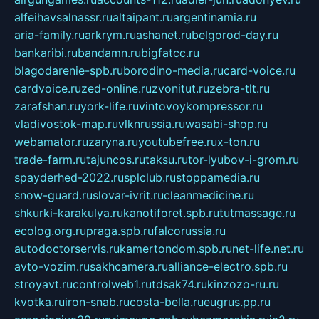
alfeihavsalnassr.ru
altaipant.ru
argentinamia.ru
aria-family.ru
arkrym.ru
ashanet.ru
belgorod-day.ru
bankaribi.ru
bandamn.ru
bigfatcc.ru
blagodarenie-spb.ru
borodino-media.ru
card-voice.ru
cardvoice.ru
zed-online.ru
zvonitut.ru
zebra-tlt.ru
zarafshan.ru
york-life.ru
vintovoykompressor.ru
vladivostok-map.ru
vlknrussia.ru
wasabi-shop.ru
webamator.ru
zaryna.ru
youtubefree.ru
x-ton.ru
trade-farm.ru
tajuncos.ru
taksu.ru
tor-lyubov-i-grom.ru
spayderhed-2022.ru
splclub.ru
stoppamedia.ru
snow-guard.ru
slovar-ivrit.ru
cleanmedicine.ru
shkurki-karakulya.ru
kanotiforet.spb.ru
tutmassage.ru
ecolog.org.ru
praga.spb.ru
falcorussia.ru
autodoctorservis.ru
kamertondom.spb.ru
net-life.net.ru
avto-vozim.ru
sakhcamera.ru
alliance-electro.spb.ru
stroyavt.ru
controlweb1.ru
tdsak74.ru
kinzozo-ru.ru
kvotka.ru
iron-snab.ru
costa-bella.ru
eugrus.pp.ru