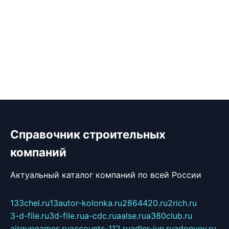
Справочник строительных
компаний
Актуальный каталог компаний по всей России
133chel.ru
13autor-kolonka.ru
2864420.ru
2rich.ru
3-d-file.ru
3d-file.ru
a-cdc.ru
aalse.ru
a380club.ru
airgungames.ru
accounts-112.ru
adler-jun.ru
adonyev.ru