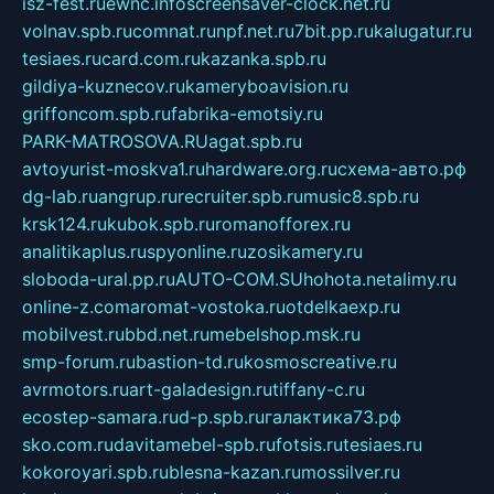
isz-fest.ru
ewnc.info
screensaver-clock.net.ru
volnav.spb.ru
comnat.ru
npf.net.ru
7bit.pp.ru
kalugatur.ru
tesiaes.ru
card.com.ru
kazanka.spb.ru
gildiya-kuznecov.ru
kameryboavision.ru
griffoncom.spb.ru
fabrika-emotsiy.ru
PARK-MATROSOVA.RU
agat.spb.ru
avtoyurist-moskva1.ru
hardware.org.ru
схема-авто.рф
dg-lab.ru
angrup.ru
recruiter.spb.ru
music8.spb.ru
krsk124.ru
kubok.spb.ru
romanofforex.ru
analitikaplus.ru
spyonline.ru
zosikamery.ru
sloboda-ural.pp.ru
AUTO-COM.SU
hohota.net
alimy.ru
online-z.com
aromat-vostoka.ru
otdelkaexp.ru
mobilvest.ru
bbd.net.ru
mebelshop.msk.ru
smp-forum.ru
bastion-td.ru
kosmoscreative.ru
avrmotors.ru
art-galadesign.ru
tiffany-c.ru
ecostep-samara.ru
d-p.spb.ru
галактика73.рф
sko.com.ru
davitamebel-spb.ru
fotsis.ru
tesiaes.ru
kokoroyari.spb.ru
blesna-kazan.ru
mossilver.ru