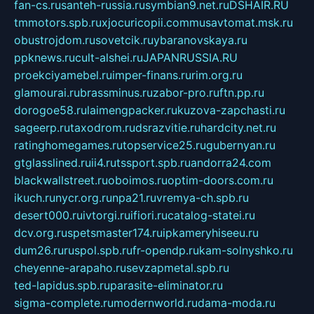
fan-cs.ru
santeh-russia.ru
symbian9.net.ru
DSHAIR.RU
tmmotors.spb.ru
xjocuricopii.com
musavtomat.msk.ru
obustrojdom.ru
sovetcik.ru
ybaranovskaya.ru
ppknews.ru
cult-alshei.ru
JAPANRUSSIA.RU
proekciyamebel.ru
imper-finans.ru
rim.org.ru
glamourai.ru
brassminus.ru
zabor-pro.ru
ftn.pp.ru
dorogoe58.ru
laimengpacker.ru
kuzova-zapchasti.ru
sageerp.ru
taxodrom.ru
dsrazvitie.ru
hardcity.net.ru
ratinghomegames.ru
topservice25.ru
gubernyan.ru
gtglasslined.ru
ii4.ru
tssport.spb.ru
andorra24.com
blackwallstreet.ru
oboimos.ru
optim-doors.com.ru
ikuch.ru
nycr.org.ru
npa21.ru
vremya-ch.spb.ru
desert000.ru
ivtorgi.ru
ifiori.ru
catalog-statei.ru
dcv.org.ru
spetsmaster174.ru
ipkameryhiseeu.ru
dum26.ru
ruspol.spb.ru
fr-opendp.ru
kam-solnyshko.ru
cheyenne-arapaho.ru
sevzapmetal.spb.ru
ted-lapidus.spb.ru
parasite-eliminator.ru
sigma-complete.ru
modernworld.ru
dama-moda.ru