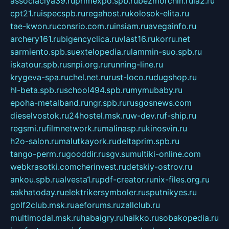
associaciya39.ru
primexpo.spb.ru
bezmorchin.ru
ia2.ru
cpt21.ru
ispecspb.ru
regahost.ru
kolosok-elita.ru
tae-kwon.ru
consrio.com.ru
insiam.ru
avegainfo.ru
archery161.ru
bigencyclica.ru
vlast16.ru
korru.net
sarmiento.spb.su
extelopedia.ru
lammin-suo.spb.ru
iskatour.spb.ru
snpi.org.ru
running-line.ru
krygeva-spa.ru
chel.net.ru
rust-loco.ru
dugshop.ru
hl-beta.spb.ru
school494.spb.ru
mymubaby.ru
epoha-metalband.ru
ngr.spb.ru
rusgosnews.com
dieselvostok.ru
24hostel.msk.ru
w-dev.ru
f-ship.ru
regsmi.ru
filmnetwork.ru
malinasp.ru
kinosvin.ru
h2o-salon.ru
malutkayork.ru
deltaprim.spb.ru
tango-perm.ru
gooddir.ru
sgv.su
multiki-online.com
webkrasotki.com
cherinvest.ru
detskiy-ostrov.ru
ankou.spb.ru
alvesta1.ru
pdf-creator.ru
nix-files.org.ru
sakhatoday.ru
elektrikersymboler.ru
sputnikyes.ru
golf2club.msk.ru
aeforums.ru
zallclub.ru
multimodal.msk.ru
habaigry.ru
haikko.ru
sobakopedia.ru