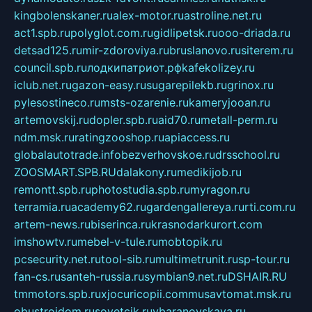
kingbolenskaner.ru
alex-motor.ru
astroline.net.ru
act1.spb.ru
polyglot.com.ru
gidlipetsk.ru
ooo-driada.ru
detsad125.ru
mir-zdoroviya.ru
bruslanovo.ru
siterem.ru
council.spb.ru
лодкипатриот.рф
kafekolizey.ru
iclub.net.ru
gazon-easy.ru
sugarepilekb.ru
grinox.ru
pylesostineco.ru
msts-ozarenie.ru
kameryjooan.ru
artemovskij.ru
dopler.spb.ru
aid70.ru
metall-perm.ru
ndm.msk.ru
ratingzooshop.ru
apiaccess.ru
globalautotrade.info
bezverhovskoe.ru
drsschool.ru
ZOOSMART.SPB.RU
dalakony.ru
medikijob.ru
remontt.spb.ru
photostudia.spb.ru
myragon.ru
terramia.ru
academy62.ru
gardengallereya.ru
rti.com.ru
artem-news.ru
biserinca.ru
krasnodarkurort.com
imshowtv.ru
mebel-v-tule.ru
mobtopik.ru
pcsecurity.net.ru
tool-sib.ru
multimetrunit.ru
sp-tour.ru
fan-cs.ru
santeh-russia.ru
symbian9.net.ru
DSHAIR.RU
tmmotors.spb.ru
xjocuricopii.com
musavtomat.msk.ru
obustrojdom.ru
sovetcik.ru
ybaranovskaya.ru