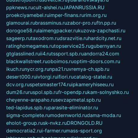
ppknews.ru
cult-alshei.ru
JAPANRUSSIA.RU
proekciyamebel.ru
imper-finans.ru
rim.org.ru
glamourai.ru
brassminus.ru
zabor-pro.ru
ftn.pp.ru
dorogoe58.ru
laimengpacker.ru
kuzova-zapchasti.ru
sageerp.ru
taxodrom.ru
dsrazvitie.ru
hardcity.net.ru
ratinghomegames.ru
topservice25.ru
gubernyan.ru
gtglasslined.ru
ii4.ru
tssport.spb.ru
andorra24.com
blackwallstreet.ru
oboimos.ru
optim-doors.com.ru
ikuch.ru
nycr.org.ru
npa21.ru
vremya-ch.spb.ru
desert000.ru
ivtorgi.ru
ifiori.ru
catalog-statei.ru
dcv.org.ru
spetsmaster174.ru
ipkameryhiseeu.ru
dum26.ru
ruspol.spb.ru
fr-opendp.ru
kam-solnyshko.ru
cheyenne-arapaho.ru
sevzapmetal.spb.ru
ted-lapidus.spb.ru
parasite-eliminator.ru
sigma-complete.ru
modernworld.ru
dama-moda.ru
eholot-group.ru
sk-nvkz.ru
DRONGOLD.RU
democratia2.ru
i-farmer.ru
mass-sport.org