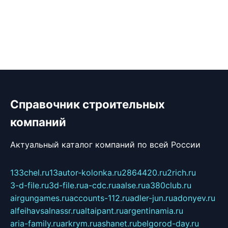
Справочник строительных
компаний
Актуальный каталог компаний по всей России
133chel.ru
13autor-kolonka.ru
2864420.ru
2rich.ru
3-d-file.ru
3d-file.ru
a-cdc.ru
aalse.ru
a380club.ru
airgungames.ru
accounts-112.ru
adler-jun.ru
adonyev.ru
alfeihavsalnassr.ru
altaipant.ru
argentinamia.ru
aria-family.ru
arkrym.ru
ashanet.ru
belgorod-day.ru