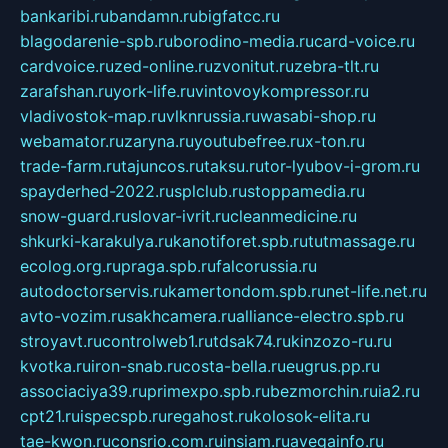
bankaribi.ru
bandamn.ru
bigfatcc.ru
blagodarenie-spb.ru
borodino-media.ru
card-voice.ru
cardvoice.ru
zed-online.ru
zvonitut.ru
zebra-tlt.ru
zarafshan.ru
york-life.ru
vintovoykompressor.ru
vladivostok-map.ru
vlknrussia.ru
wasabi-shop.ru
webamator.ru
zaryna.ru
youtubefree.ru
x-ton.ru
trade-farm.ru
tajuncos.ru
taksu.ru
tor-lyubov-i-grom.ru
spayderhed-2022.ru
splclub.ru
stoppamedia.ru
snow-guard.ru
slovar-ivrit.ru
cleanmedicine.ru
shkurki-karakulya.ru
kanotiforet.spb.ru
tutmassage.ru
ecolog.org.ru
praga.spb.ru
falcorussia.ru
autodoctorservis.ru
kamertondom.spb.ru
net-life.net.ru
avto-vozim.ru
sakhcamera.ru
alliance-electro.spb.ru
stroyavt.ru
controlweb1.ru
tdsak74.ru
kinzozo-ru.ru
kvotka.ru
iron-snab.ru
costa-bella.ru
eugrus.pp.ru
associaciya39.ru
primexpo.spb.ru
bezmorchin.ru
ia2.ru
cpt21.ru
ispecspb.ru
regahost.ru
kolosok-elita.ru
tae-kwon.ru
consrio.com.ru
insiam.ru
avegainfo.ru