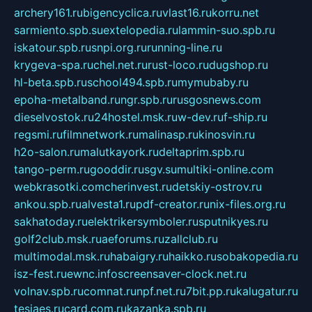
archery161.ru
bigencyclica.ru
vlast16.ru
korru.net
sarmiento.spb.su
extelopedia.ru
lammin-suo.spb.ru
iskatour.spb.ru
snpi.org.ru
running-line.ru
krygeva-spa.ru
chel.net.ru
rust-loco.ru
dugshop.ru
hl-beta.spb.ru
school494.spb.ru
mymubaby.ru
epoha-metalband.ru
ngr.spb.ru
rusgosnews.com
dieselvostok.ru
24hostel.msk.ru
w-dev.ru
f-ship.ru
regsmi.ru
filmnetwork.ru
malinasp.ru
kinosvin.ru
h2o-salon.ru
malutkayork.ru
deltaprim.spb.ru
tango-perm.ru
gooddir.ru
sgv.su
multiki-online.com
webkrasotki.com
cherinvest.ru
detskiy-ostrov.ru
ankou.spb.ru
alvesta1.ru
pdf-creator.ru
nix-files.org.ru
sakhatoday.ru
elektrikersymboler.ru
sputnikyes.ru
golf2club.msk.ru
aeforums.ru
zallclub.ru
multimodal.msk.ru
habaigry.ru
haikko.ru
sobakopedia.ru
isz-fest.ru
ewnc.info
screensaver-clock.net.ru
volnav.spb.ru
comnat.ru
npf.net.ru
7bit.pp.ru
kalugatur.ru
tesiaes.ru
card.com.ru
kazanka.spb.ru