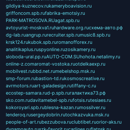
gildiya-kuznecov.ru
kameryboavision.ru
griffoncom.spb.ru
fabrika-emotsiy.ru
PARK-MATROSOVA.RU
agat.spb.ru
avtoyurist-moskva1.ru
hardware.org.ru
схема-авто.рф
dg-lab.ru
angrup.ru
recruiter.spb.ru
music8.spb.ru
krsk124.ru
kubok.spb.ru
romanofforex.ru
analitikaplus.ru
spyonline.ru
zosikamery.ru
sloboda-ural.pp.ru
AUTO-COM.SU
hohota.net
alimy.ru
online-z.com
aromat-vostoka.ru
otdelkaexp.ru
mobilvest.ru
bbd.net.ru
mebelshop.msk.ru
smp-forum.ru
bastion-td.ru
kosmoscreative.ru
avrmotors.ru
art-galadesign.ru
tiffany-c.ru
ecostep-samara.ru
d-p.spb.ru
галактика73.рф
sko.com.ru
davitamebel-spb.ru
fotsis.ru
tesiaes.ru
kokoroyari.spb.ru
blesna-kazan.ru
mossilver.ru
lenderoq.ru
sergeydobrin.ru
tochkazvuka.msk.ru
people-of-art.ru
bezzubova.ru
clubtibet.ru
orior-aks.ru
dynamoauto.ru
szk-favorit.ru
carlines.ru
flatnsk.ru