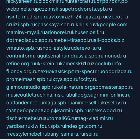
nickysheen.ru
clockmir.ru
huntercraft.ru
стройокт.рф
webpixels.ru
pczz.msk.su
petrodvorets.spb.ru
nsintermed.spb.ru
avtovirazh-24.ru
jazzq.ru
czecot.ru
cruizi.spb.ru
spasskaya.spb.ru
kniris.ru
vkpeople.com
maminy-mysli.ru
arionorel.ru
khuseniosif.ru
dotmediacup.spb.ru
mebel-tiraspol.ru
all-books.biz
vmauto.spb.ru
shop-astyle.ru
derevo-s.ru
contrinform.ru
gutserial.ru
mdrussia.spb.ru
monod.ru
refine.org.ru
uk-krein.ru
kamensk61.ru
zooclub.info
filonov.org.ru
технокамск.рф
ra-spectr.ru
ooodriada.ru
promelmash.spb.ru
ixtys.spb.ru
fccity.ru
glamourstudio.spb.ru
kola-nature.org
spbmaster.spb.ru
musicoutlet.ru
china.msk.ru
bulldog.su
grimm-online.ru
outlander.net.ru
maga.spb.ru
anime-sell.ru
keseloy.ru
газприборсервис.рф
karmin.spb.ru
shekswood.ru
tischlermebel.ru
automall66.ru
mag-vladimir.ru
yardbar.ru
kiwitour.spb.ru
indesign.com.ru
freestylemebel.ru
bany-samara.ru
rsei.ru