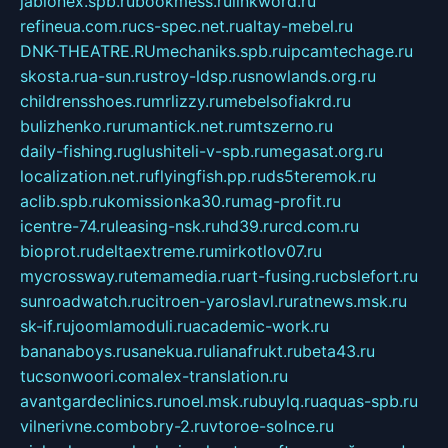
jablonex.spb.ru
bookmess.ru
linkword.ru
refineua.com.ru
cs-spec.net.ru
altay-mebel.ru
DNK-THEATRE.RU
mechaniks.spb.ru
ipcamtechage.ru
skosta.ru
a-sun.ru
stroy-ldsp.ru
snowlands.org.ru
childrensshoes.ru
mrlizzy.ru
mebelsofiakrd.ru
bulizhenko.ru
rumantick.net.ru
mtszerno.ru
daily-fishing.ru
glushiteli-v-spb.ru
megasat.org.ru
localization.net.ru
flyingfish.pp.ru
ds5teremok.ru
aclib.spb.ru
komissionka30.ru
mag-profit.ru
icentre-74.ru
leasing-nsk.ru
hd39.ru
rcd.com.ru
bioprot.ru
deltaextreme.ru
mirkotlov07.ru
mycrossway.ru
temamedia.ru
art-fusing.ru
cbslefort.ru
sunroadwatch.ru
citroen-yaroslavl.ru
ratnews.msk.ru
sk-if.ru
joomlamoduli.ru
academic-work.ru
bananaboys.ru
sanekua.ru
lianafrukt.ru
beta43.ru
tucsonwoori.com
alex-translation.ru
avantgardeclinics.ru
noel.msk.ru
buylq.ru
aquas-spb.ru
vilnerivne.com
bobry-2.ru
vtoroe-solnce.ru