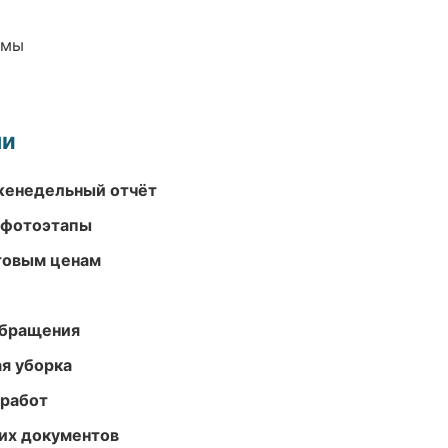
емы
ми
женедельный отчёт
 фотоэтапы
птовым ценам
обращения
ая уборка
 работ
их документов