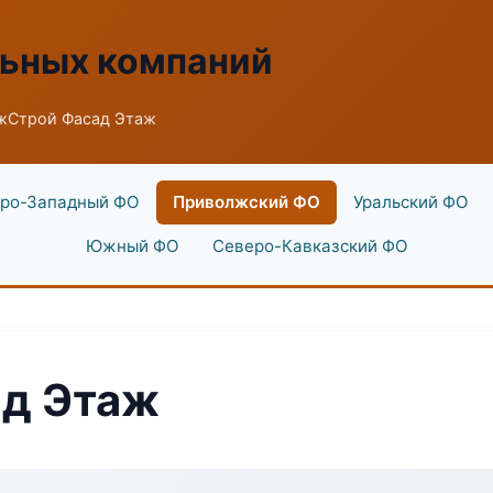
льных компаний
жСтрой Фасад Этаж
ро-Западный ФО
Приволжский ФО
Уральский ФО
Южный ФО
Северо-Кавказский ФО
д Этаж