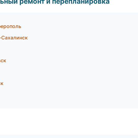
ьный ремонт и перепланировка
ферополь
-Сахалинск
вск
ск