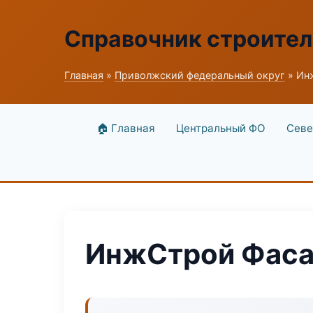
Справочник строите
Главная
»
Приволжский федеральный округ
» Ин
🏠 Главная
Центральный ФО
Севе
ИнжСтрой Фаса