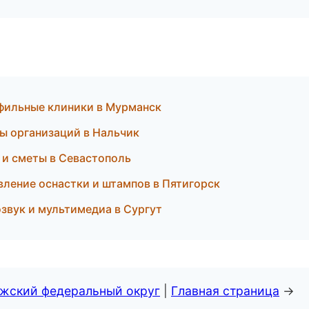
офильные клиники в Мурманск
цы организаций в Нальчик
 и сметы в Севастополь
вление оснастки и штампов в Пятигорск
озвук и мультимедиа в Сургут
лжский федеральный округ
|
Главная страница
→