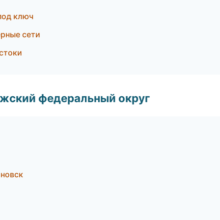
под ключ
рные сети
стоки
лжский федеральный округ
яновск