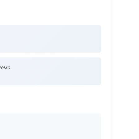
уемо.