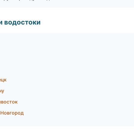
и водостоки
ецк
ну
ивосток
 Новгород