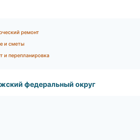
рческий ремонт
е и сметы
т и перепланировка
лжский федеральный округ