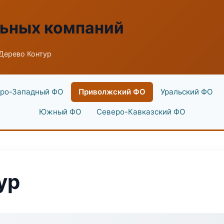
льных компаний
Дерево Контур
ро-Западный ФО
Приволжский ФО
Уральский ФО
Южный ФО
Северо-Кавказский ФО
ур