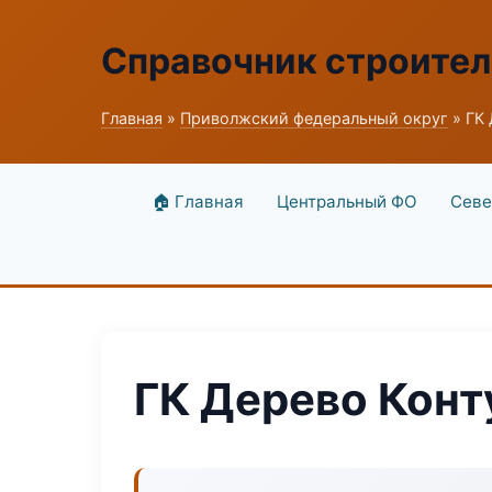
Справочник строите
Главная
»
Приволжский федеральный округ
» ГК 
🏠 Главная
Центральный ФО
Севе
ГК Дерево Конт