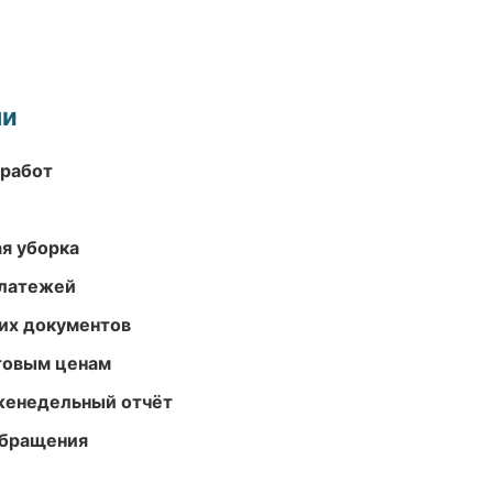
ми
 работ
ая уборка
платежей
их документов
птовым ценам
женедельный отчёт
обращения