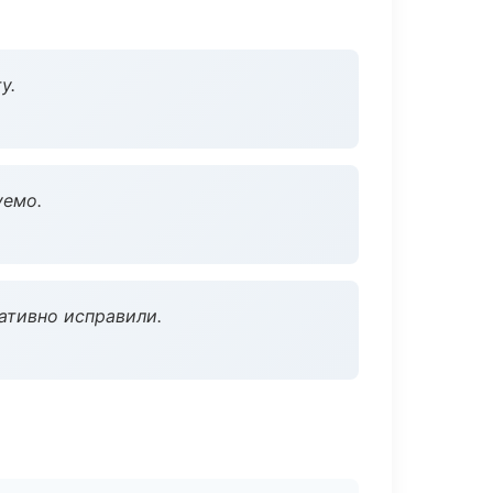
у.
уемо.
ативно исправили.