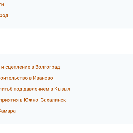
ти
род
 и сцепление в Волгоград
роительство в Иваново
литьё под давлением в Кызыл
роприятия в Южно-Сахалинск
Самара