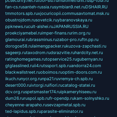
pcsecurity.net.ru
tool-sib.ru
multimetrunit.ru
sp-tour.ru
fan-cs.ru
santeh-russia.ru
symbian9.net.ru
DSHAIR.RU
tmmotors.spb.ru
xjocuricopii.com
musavtomat.msk.ru
obustrojdom.ru
sovetcik.ru
ybaranovskaya.ru
ppknews.ru
cult-alshei.ru
JAPANRUSSIA.RU
proekciyamebel.ru
imper-finans.ru
rim.org.ru
glamourai.ru
brassminus.ru
zabor-pro.ru
ftn.pp.ru
dorogoe58.ru
laimengpacker.ru
kuzova-zapchasti.ru
sageerp.ru
taxodrom.ru
dsrazvitie.ru
hardcity.net.ru
ratinghomegames.ru
topservice25.ru
gubernyan.ru
gtglasslined.ru
ii4.ru
tssport.spb.ru
andorra24.com
blackwallstreet.ru
oboimos.ru
optim-doors.com.ru
ikuch.ru
nycr.org.ru
npa21.ru
vremya-ch.spb.ru
desert000.ru
ivtorgi.ru
ifiori.ru
catalog-statei.ru
dcv.org.ru
spetsmaster174.ru
ipkameryhiseeu.ru
dum26.ru
ruspol.spb.ru
fr-opendp.ru
kam-solnyshko.ru
cheyenne-arapaho.ru
sevzapmetal.spb.ru
ted-lapidus.spb.ru
parasite-eliminator.ru