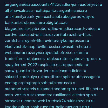
airgungames.ru
accounts-112.ru
adler-jun.ru
adonyev.ru
alfeihavsalnassr.ru
altaipant.ru
argentinamia.ru
aria-family.ru
arkrym.ru
ashanet.ru
belgorod-day.ru
bankaribi.ru
bandamn.ru
bigfatcc.ru
blagodarenie-spb.ru
borodino-media.ru
card-voice.ru
cardvoice.ru
zed-online.ru
zvonitut.ru
zebra-tlt.ru
zarafshan.ru
york-life.ru
vintovoykompressor.ru
vladivostok-map.ru
vlknrussia.ru
wasabi-shop.ru
webamator.ru
zaryna.ru
youtubefree.ru
x-ton.ru
trade-farm.ru
tajuncos.ru
taksu.ru
tor-lyubov-i-grom.ru
spayderhed-2022.ru
splclub.ru
stoppamedia.ru
snow-guard.ru
slovar-ivrit.ru
cleanmedicine.ru
shkurki-karakulya.ru
kanotiforet.spb.ru
tutmassage.ru
ecolog.org.ru
praga.spb.ru
falcorussia.ru
autodoctorservis.ru
kamertondom.spb.ru
net-life.net.ru
avto-vozim.ru
sakhcamera.ru
alliance-electro.spb.ru
stroyavt.ru
controlweb1.ru
tdsak74.ru
kinzozo-ru.ru
kvotka.ru
iron-snab.ru
costa-bella.ru
eugrus.pp.ru