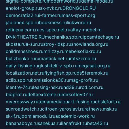
sigma-complete.ru
modernworld.ru
dama-moda.ru
eholot-group.ru
sk-nvkz.ru
DRONGOLD.RU
democratia2.ru
i-farmer.ru
mass-sport.org
jablonex.spb.ru
bookmess.ru
linkword.ru
refineua.com.ru
cs-spec.net.ru
altay-mebel.ru
DNK-THEATRE.RU
mechaniks.spb.ru
ipcamtechage.ru
skosta.ru
a-sun.ru
stroy-ldsp.ru
snowlands.org.ru
childrensshoes.ru
mrlizzy.ru
mebelsofiakrd.ru
bulizhenko.ru
rumantick.net.ru
mtszerno.ru
daily-fishing.ru
glushiteli-v-spb.ru
megasat.org.ru
localization.net.ru
flyingfish.pp.ru
ds5teremok.ru
aclib.spb.ru
komissionka30.ru
mag-profit.ru
icentre-74.ru
leasing-nsk.ru
hd39.ru
rcd.com.ru
bioprot.ru
deltaextreme.ru
mirkotlov07.ru
mycrossway.ru
temamedia.ru
art-fusing.ru
cbslefort.ru
sunroadwatch.ru
citroen-yaroslavl.ru
ratnews.msk.ru
sk-if.ru
joomlamoduli.ru
academic-work.ru
bananaboys.ru
sanekua.ru
lianafrukt.ru
beta43.ru