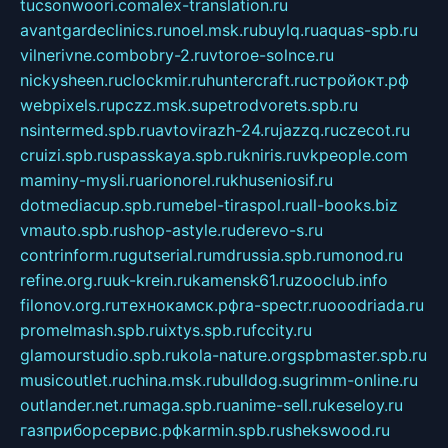
tucsonwoori.com
alex-translation.ru
avantgardeclinics.ru
noel.msk.ru
buylq.ru
aquas-spb.ru
vilnerivne.com
bobry-2.ru
vtoroe-solnce.ru
nickysheen.ru
clockmir.ru
huntercraft.ru
стройокт.рф
webpixels.ru
pczz.msk.su
petrodvorets.spb.ru
nsintermed.spb.ru
avtovirazh-24.ru
jazzq.ru
czecot.ru
cruizi.spb.ru
spasskaya.spb.ru
kniris.ru
vkpeople.com
maminy-mysli.ru
arionorel.ru
khuseniosif.ru
dotmediacup.spb.ru
mebel-tiraspol.ru
all-books.biz
vmauto.spb.ru
shop-astyle.ru
derevo-s.ru
contrinform.ru
gutserial.ru
mdrussia.spb.ru
monod.ru
refine.org.ru
uk-krein.ru
kamensk61.ru
zooclub.info
filonov.org.ru
технокамск.рф
ra-spectr.ru
ooodriada.ru
promelmash.spb.ru
ixtys.spb.ru
fccity.ru
glamourstudio.spb.ru
kola-nature.org
spbmaster.spb.ru
musicoutlet.ru
china.msk.ru
bulldog.su
grimm-online.ru
outlander.net.ru
maga.spb.ru
anime-sell.ru
keseloy.ru
газприборсервис.рф
karmin.spb.ru
shekswood.ru