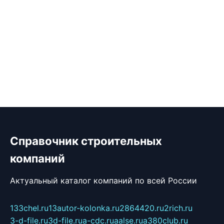
Справочник строительных
компаний
Актуальный каталог компаний по всей России
133chel.ru
13autor-kolonka.ru
2864420.ru
2rich.ru
3-d-file.ru
3d-file.ru
a-cdc.ru
aalse.ru
a380club.ru