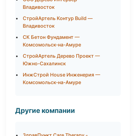
Владивосток
СтройАртель Контур Build —
Владивосток
СК Бетон Фундамент —
Комсомольск-на-Амуре
СтройАртель Дерево Проект —
Южно-Сахалинск
ИнжСтрой House Инженерия —
Комсомольск-на-Амуре
Другие компании
ЗдравПункт Care Therapy -