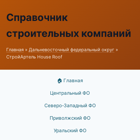
Справочник
строительных компаний
Главная
»
Дальневосточный федеральный округ
»
СтройАртель House Roof
🏠 Главная
Центральный ФО
Северо-Западный ФО
Приволжский ФО
Уральский ФО