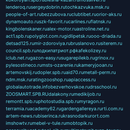
lenderoq.ru
sergeydobrin.ru
tochkazvuka.msk.ru
people-of-art.ru
bezzubova.ru
clubtibet.ru
orior-aks.ru
dynamoauto.ru
szk-favorit.ru
carlines.ru
flatnsk.ru
kingbolenskaner.ru
alex-motor.ru
astroline.net.ru
act1.spb.ru
polyglot.com.ru
gidlipetsk.ru
ooo-driada.ru
detsad125.ru
mir-zdoroviya.ru
bruslanovo.ru
siterem.ru
council.spb.ru
лодкипатриот.рф
kafekolizey.ru
iclub.net.ru
gazon-easy.ru
sugarepilekb.ru
grinox.ru
pylesostineco.ru
msts-ozarenie.ru
kameryjooan.ru
artemovskij.ru
dopler.spb.ru
aid70.ru
metall-perm.ru
ndm.msk.ru
ratingzooshop.ru
apiaccess.ru
globalautotrade.info
bezverhovskoe.ru
drsschool.ru
ZOOSMART.SPB.RU
dalakony.ru
medikijob.ru
remontt.spb.ru
photostudia.spb.ru
myragon.ru
terramia.ru
academy62.ru
gardengallereya.ru
rti.com.ru
artem-news.ru
biserinca.ru
krasnodarkurort.com
imshowtv.ru
mebel-v-tule.ru
mobtopik.ru