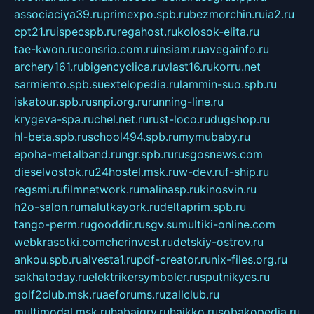
associaciya39.ru
primexpo.spb.ru
bezmorchin.ru
ia2.ru
cpt21.ru
ispecspb.ru
regahost.ru
kolosok-elita.ru
tae-kwon.ru
consrio.com.ru
insiam.ru
avegainfo.ru
archery161.ru
bigencyclica.ru
vlast16.ru
korru.net
sarmiento.spb.su
extelopedia.ru
lammin-suo.spb.ru
iskatour.spb.ru
snpi.org.ru
running-line.ru
krygeva-spa.ru
chel.net.ru
rust-loco.ru
dugshop.ru
hl-beta.spb.ru
school494.spb.ru
mymubaby.ru
epoha-metalband.ru
ngr.spb.ru
rusgosnews.com
dieselvostok.ru
24hostel.msk.ru
w-dev.ru
f-ship.ru
regsmi.ru
filmnetwork.ru
malinasp.ru
kinosvin.ru
h2o-salon.ru
malutkayork.ru
deltaprim.spb.ru
tango-perm.ru
gooddir.ru
sgv.su
multiki-online.com
webkrasotki.com
cherinvest.ru
detskiy-ostrov.ru
ankou.spb.ru
alvesta1.ru
pdf-creator.ru
nix-files.org.ru
sakhatoday.ru
elektrikersymboler.ru
sputnikyes.ru
golf2club.msk.ru
aeforums.ru
zallclub.ru
multimodal.msk.ru
habaigry.ru
haikko.ru
sobakopedia.ru