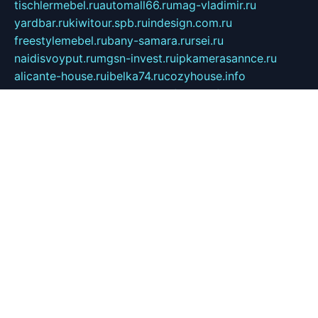
tischlermebel.ru
automall66.ru
mag-vladimir.ru
yardbar.ru
kiwitour.spb.ru
indesign.com.ru
freestylemebel.ru
bany-samara.ru
rsei.ru
naidisvoyput.ru
mgsn-invest.ru
ipkamerasannce.ru
alicante-house.ru
ibelka74.ru
cozyhouse.info
vlkargalev-studio.ru
700mb.ru
figura-ufa.ru
alina-live.ru
belarusiannews.ru
womenknow.ru
dos-vniimk.ru
sega.net.ru
dv.net.ru
phenomenonsofhistory.com
telesputnik.net.ru
wall.pp.ru
pylesosroidmi.ru
gtc-clan.ru
cligs.ru
bibikazap.ru
popova.org.ru
netwhistler.spb.ru
bellvil.ru
bonzon.ru
iss-vladik.ru
defiparis.net.ru
las-gryzas.ru
amku.ru
electednews.spb.ru
feather.org.ru
spar72.ru
tankiigri.ru
dominus.com.ru
ibtree.ru
sanykool.pp.ru
unixlib.org.ru
menatep.spb.ru
gartenterrassen.ru
printeka.ru
skvozilka.com.ru
parkovka-pub.ru
lovemobi.ru
art-ru.ru
emulatorz.com.ru
alucomp.com.ru
tatforum.com.ru
alternativa-profi.ru
dermakler.ru
artsurvey.ru
aredir.ru