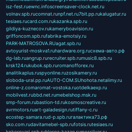
isz-fest.ru
ewnc.info
screensaver-clock.net.ru
volnav.spb.ru
comnat.ru
npf.net.ru
7bit.pp.ru
kalugatur.ru
tesiaes.ru
card.com.ru
kazanka.spb.ru
gildiya-kuznecov.ru
kameryboavision.ru
griffoncom.spb.ru
fabrika-emotsiy.ru
PARK-MATROSOVA.RU
agat.spb.ru
avtoyurist-moskva1.ru
hardware.org.ru
схема-авто.рф
dg-lab.ru
angrup.ru
recruiter.spb.ru
music8.spb.ru
krsk124.ru
kubok.spb.ru
romanofforex.ru
analitikaplus.ru
spyonline.ru
zosikamery.ru
sloboda-ural.pp.ru
AUTO-COM.SU
hohota.net
alimy.ru
online-z.com
aromat-vostoka.ru
otdelkaexp.ru
mobilvest.ru
bbd.net.ru
mebelshop.msk.ru
smp-forum.ru
bastion-td.ru
kosmoscreative.ru
avrmotors.ru
art-galadesign.ru
tiffany-c.ru
ecostep-samara.ru
d-p.spb.ru
галактика73.рф
sko.com.ru
davitamebel-spb.ru
fotsis.ru
tesiaes.ru
kokoroyari.spb.ru
blesna-kazan.ru
mossilver.ru