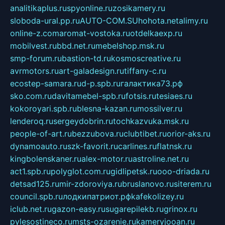
analitikaplus.ru
spyonline.ru
zosikamery.ru
sloboda-ural.pp.ru
AUTO-COM.SU
hohota.net
alimy.ru
online-z.com
aromat-vostoka.ru
otdelkaexp.ru
mobilvest.ru
bbd.net.ru
mebelshop.msk.ru
smp-forum.ru
bastion-td.ru
kosmoscreative.ru
avrmotors.ru
art-galadesign.ru
tiffany-c.ru
ecostep-samara.ru
d-p.spb.ru
галактика73.рф
sko.com.ru
davitamebel-spb.ru
fotsis.ru
tesiaes.ru
kokoroyari.spb.ru
blesna-kazan.ru
mossilver.ru
lenderoq.ru
sergeydobrin.ru
tochkazvuka.msk.ru
people-of-art.ru
bezzubova.ru
clubtibet.ru
orior-aks.ru
dynamoauto.ru
szk-favorit.ru
carlines.ru
flatnsk.ru
kingbolenskaner.ru
alex-motor.ru
astroline.net.ru
act1.spb.ru
polyglot.com.ru
gidlipetsk.ru
ooo-driada.ru
detsad125.ru
mir-zdoroviya.ru
bruslanovo.ru
siterem.ru
council.spb.ru
лодкипатриот.рф
kafekolizey.ru
iclub.net.ru
gazon-easy.ru
sugarepilekb.ru
grinox.ru
pylesostineco.ru
msts-ozarenie.ru
kameryjooan.ru