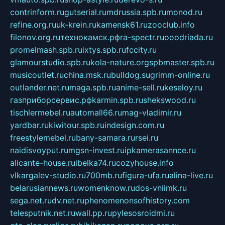
contrinform.ru
gutserial.ru
mdrussia.spb.ru
monod.ru
refine.org.ru
uk-krein.ru
kamensk61.ru
zooclub.info
filonov.org.ru
технокамск.рф
ra-spectr.ru
ooodriada.ru
promelmash.spb.ru
ixtys.spb.ru
fccity.ru
glamourstudio.spb.ru
kola-nature.org
spbmaster.spb.ru
musicoutlet.ru
china.msk.ru
bulldog.su
grimm-online.ru
outlander.net.ru
maga.spb.ru
anime-sell.ru
keseloy.ru
газприборсервис.рф
karmin.spb.ru
shekswood.ru
tischlermebel.ru
automall66.ru
mag-vladimir.ru
yardbar.ru
kiwitour.spb.ru
indesign.com.ru
freestylemebel.ru
bany-samara.ru
rsei.ru
naidisvoyput.ru
mgsn-invest.ru
ipkamerasannce.ru
alicante-house.ru
ibelka74.ru
cozyhouse.info
vlkargalev-studio.ru
700mb.ru
figura-ufa.ru
alina-live.ru
belarusiannews.ru
womenknow.ru
dos-vniimk.ru
sega.net.ru
dv.net.ru
phenomenonsofhistory.com
telesputnik.net.ru
wall.pp.ru
pylesosroidmi.ru