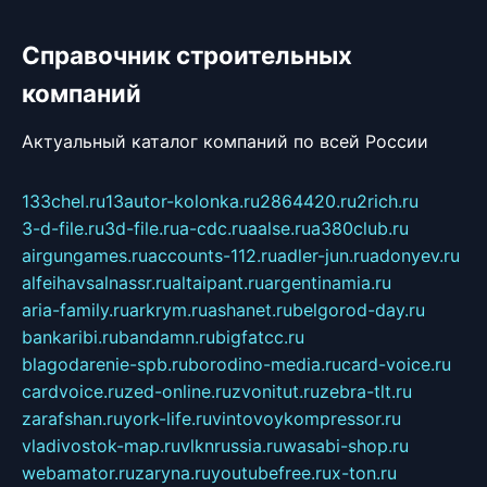
Справочник строительных
компаний
Актуальный каталог компаний по всей России
133chel.ru
13autor-kolonka.ru
2864420.ru
2rich.ru
3-d-file.ru
3d-file.ru
a-cdc.ru
aalse.ru
a380club.ru
airgungames.ru
accounts-112.ru
adler-jun.ru
adonyev.ru
alfeihavsalnassr.ru
altaipant.ru
argentinamia.ru
aria-family.ru
arkrym.ru
ashanet.ru
belgorod-day.ru
bankaribi.ru
bandamn.ru
bigfatcc.ru
blagodarenie-spb.ru
borodino-media.ru
card-voice.ru
cardvoice.ru
zed-online.ru
zvonitut.ru
zebra-tlt.ru
zarafshan.ru
york-life.ru
vintovoykompressor.ru
vladivostok-map.ru
vlknrussia.ru
wasabi-shop.ru
webamator.ru
zaryna.ru
youtubefree.ru
x-ton.ru