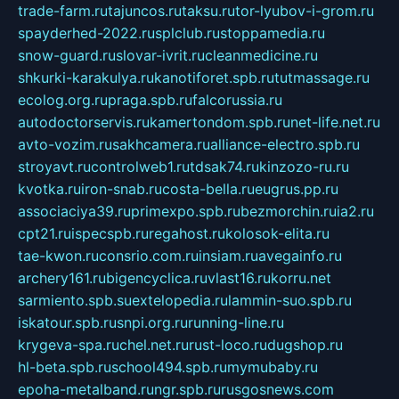
trade-farm.ru
tajuncos.ru
taksu.ru
tor-lyubov-i-grom.ru
spayderhed-2022.ru
splclub.ru
stoppamedia.ru
snow-guard.ru
slovar-ivrit.ru
cleanmedicine.ru
shkurki-karakulya.ru
kanotiforet.spb.ru
tutmassage.ru
ecolog.org.ru
praga.spb.ru
falcorussia.ru
autodoctorservis.ru
kamertondom.spb.ru
net-life.net.ru
avto-vozim.ru
sakhcamera.ru
alliance-electro.spb.ru
stroyavt.ru
controlweb1.ru
tdsak74.ru
kinzozo-ru.ru
kvotka.ru
iron-snab.ru
costa-bella.ru
eugrus.pp.ru
associaciya39.ru
primexpo.spb.ru
bezmorchin.ru
ia2.ru
cpt21.ru
ispecspb.ru
regahost.ru
kolosok-elita.ru
tae-kwon.ru
consrio.com.ru
insiam.ru
avegainfo.ru
archery161.ru
bigencyclica.ru
vlast16.ru
korru.net
sarmiento.spb.su
extelopedia.ru
lammin-suo.spb.ru
iskatour.spb.ru
snpi.org.ru
running-line.ru
krygeva-spa.ru
chel.net.ru
rust-loco.ru
dugshop.ru
hl-beta.spb.ru
school494.spb.ru
mymubaby.ru
epoha-metalband.ru
ngr.spb.ru
rusgosnews.com