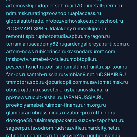
artemovskij.ru
dopler.spb.ru
aid70.ru
metall-perm.ru
ndm.msk.ru
ratingzooshop.ru
apiaccess.ru
globalautotrade.info
bezverhovskoe.ru
drsschool.ru
ZOOSMART.SPB.RU
dalakony.ru
medikijob.ru
remontt.spb.ru
photostudia.spb.ru
myragon.ru
terramia.ru
academy62.ru
gardengallereya.ru
rti.com.ru
artem-news.ru
biserinca.ru
krasnodarkurort.com
imshowtv.ru
mebel-v-tule.ru
mobtopik.ru
pcsecurity.net.ru
tool-sib.ru
multimetrunit.ru
sp-tour.ru
fan-cs.ru
santeh-russia.ru
symbian9.net.ru
DSHAIR.RU
tmmotors.spb.ru
xjocuricopii.com
musavtomat.msk.ru
obustrojdom.ru
sovetcik.ru
ybaranovskaya.ru
ppknews.ru
cult-alshei.ru
JAPANRUSSIA.RU
proekciyamebel.ru
imper-finans.ru
rim.org.ru
glamourai.ru
brassminus.ru
zabor-pro.ru
ftn.pp.ru
dorogoe58.ru
laimengpacker.ru
kuzova-zapchasti.ru
sageerp.ru
taxodrom.ru
dsrazvitie.ru
hardcity.net.ru
ratinghomegames.ru
topservice25.ru
gubernyan.ru