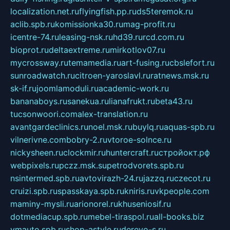
localization.net.ru
flyingfish.pp.ru
ds5teremok.ru
aclib.spb.ru
komissionka30.ru
mag-profit.ru
icentre-74.ru
leasing-nsk.ru
hd39.ru
rcd.com.ru
bioprot.ru
deltaextreme.ru
mirkotlov07.ru
mycrossway.ru
temamedia.ru
art-fusing.ru
cbslefort.ru
sunroadwatch.ru
citroen-yaroslavl.ru
ratnews.msk.ru
sk-if.ru
joomlamoduli.ru
academic-work.ru
bananaboys.ru
sanekua.ru
lianafrukt.ru
beta43.ru
tucsonwoori.com
alex-translation.ru
avantgardeclinics.ru
noel.msk.ru
buylq.ru
aquas-spb.ru
vilnerivne.com
bobry-2.ru
vtoroe-solnce.ru
nickysheen.ru
clockmir.ru
huntercraft.ru
стройокт.рф
webpixels.ru
pczz.msk.su
petrodvorets.spb.ru
nsintermed.spb.ru
avtovirazh-24.ru
jazzq.ru
czecot.ru
cruizi.spb.ru
spasskaya.spb.ru
kniris.ru
vkpeople.com
maminy-mysli.ru
arionorel.ru
khuseniosif.ru
dotmediacup.spb.ru
mebel-tiraspol.ru
all-books.biz
vmauto.spb.ru
shop-astyle.ru
derevo-s.ru