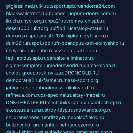
gtglasslined.ru
ii4.ru
tssport.spb.ru
andorra24.com
blackwallstreet.ru
oboimos.ru
optim-doors.com.ru
ikuch.ru
nycr.org.ru
npa21.ru
vremya-ch.spb.ru
desert000.ru
ivtorgi.ru
ifiori.ru
catalog-statei.ru
dcv.org.ru
spetsmaster174.ru
ipkameryhiseeu.ru
dum26.ru
ruspol.spb.ru
fr-opendp.ru
kam-solnyshko.ru
cheyenne-arapaho.ru
sevzapmetal.spb.ru
ted-lapidus.spb.ru
parasite-eliminator.ru
sigma-complete.ru
modernworld.ru
dama-moda.ru
eholot-group.ru
sk-nvkz.ru
DRONGOLD.RU
democratia2.ru
i-farmer.ru
mass-sport.org
jablonex.spb.ru
bookmess.ru
linkword.ru
refineua.com.ru
cs-spec.net.ru
altay-mebel.ru
DNK-THEATRE.RU
mechaniks.spb.ru
ipcamtechage.ru
skosta.ru
a-sun.ru
stroy-ldsp.ru
snowlands.org.ru
childrensshoes.ru
mrlizzy.ru
mebelsofiakrd.ru
bulizhenko.ru
rumantick.net.ru
mtszerno.ru
daily-fishing.ru
glushiteli-v-spb.ru
megasat.org.ru