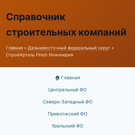
Справочник
строительных компаний
Главная
»
Дальневосточный федеральный округ
»
СтройАртель Finish Инженерия
🏠 Главная
Центральный ФО
Северо-Западный ФО
Приволжский ФО
Уральский ФО