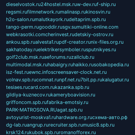
dieselvostok.ru
24hostel.msk.ru
w-dev.ru
f-ship.ru
regsmi.ru
filmnetwork.ru
malinasp.ru
kinosvin.ru
h2o-salon.ru
malutkayork.ru
deltaprim.spb.ru
tango-perm.ru
gooddir.ru
sgv.su
multiki-online.com
webkrasotki.com
cherinvest.ru
detskiy-ostrov.ru
ankou.spb.ru
alvesta1.ru
pdf-creator.ru
nix-files.org.ru
sakhatoday.ru
elektrikersymboler.ru
sputnikyes.ru
golf2club.msk.ru
aeforums.ru
zallclub.ru
multimodal.msk.ru
habaigry.ru
haikko.ru
sobakopedia.ru
isz-fest.ru
ewnc.info
screensaver-clock.net.ru
volnav.spb.ru
comnat.ru
npf.net.ru
7bit.pp.ru
kalugatur.ru
tesiaes.ru
card.com.ru
kazanka.spb.ru
gildiya-kuznecov.ru
kameryboavision.ru
griffoncom.spb.ru
fabrika-emotsiy.ru
PARK-MATROSOVA.RU
agat.spb.ru
avtoyurist-moskva1.ru
hardware.org.ru
схема-авто.рф
dg-lab.ru
angrup.ru
recruiter.spb.ru
music8.spb.ru
krsk124.ru
kubok.spb.ru
romanofforex.ru