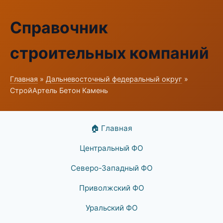
Справочник
строительных компаний
Главная
»
Дальневосточный федеральный округ
»
СтройАртель Бетон Камень
🏠 Главная
Центральный ФО
Северо-Западный ФО
Приволжский ФО
Уральский ФО