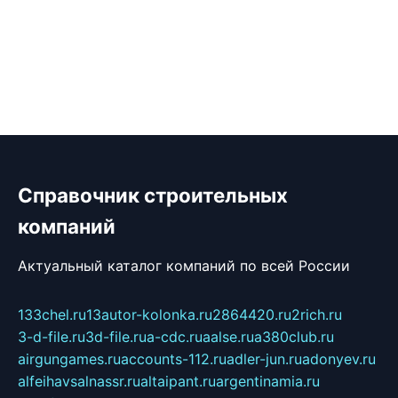
Справочник строительных
компаний
Актуальный каталог компаний по всей России
133chel.ru
13autor-kolonka.ru
2864420.ru
2rich.ru
3-d-file.ru
3d-file.ru
a-cdc.ru
aalse.ru
a380club.ru
airgungames.ru
accounts-112.ru
adler-jun.ru
adonyev.ru
alfeihavsalnassr.ru
altaipant.ru
argentinamia.ru