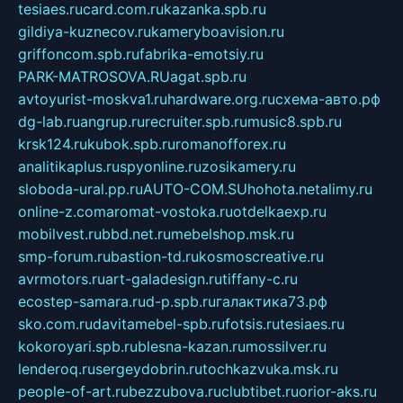
tesiaes.ru
card.com.ru
kazanka.spb.ru
gildiya-kuznecov.ru
kameryboavision.ru
griffoncom.spb.ru
fabrika-emotsiy.ru
PARK-MATROSOVA.RU
agat.spb.ru
avtoyurist-moskva1.ru
hardware.org.ru
схема-авто.рф
dg-lab.ru
angrup.ru
recruiter.spb.ru
music8.spb.ru
krsk124.ru
kubok.spb.ru
romanofforex.ru
analitikaplus.ru
spyonline.ru
zosikamery.ru
sloboda-ural.pp.ru
AUTO-COM.SU
hohota.net
alimy.ru
online-z.com
aromat-vostoka.ru
otdelkaexp.ru
mobilvest.ru
bbd.net.ru
mebelshop.msk.ru
smp-forum.ru
bastion-td.ru
kosmoscreative.ru
avrmotors.ru
art-galadesign.ru
tiffany-c.ru
ecostep-samara.ru
d-p.spb.ru
галактика73.рф
sko.com.ru
davitamebel-spb.ru
fotsis.ru
tesiaes.ru
kokoroyari.spb.ru
blesna-kazan.ru
mossilver.ru
lenderoq.ru
sergeydobrin.ru
tochkazvuka.msk.ru
people-of-art.ru
bezzubova.ru
clubtibet.ru
orior-aks.ru