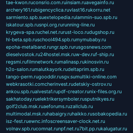
tae-kwon.ru
consrio.com.ru
insiam.ru
avegainfo.ru
archery161.ru
bigencyclica.ru
vlast16.ru
korru.net
sarmiento.spb.su
extelopedia.ru
lammin-suo.spb.ru
iskatour.spb.ru
snpi.org.ru
running-line.ru
krygeva-spa.ru
chel.net.ru
rust-loco.ru
dugshop.ru
hl-beta.spb.ru
school494.spb.ru
mymubaby.ru
epoha-metalband.ru
ngr.spb.ru
rusgosnews.com
dieselvostok.ru
24hostel.msk.ru
w-dev.ru
f-ship.ru
regsmi.ru
filmnetwork.ru
malinasp.ru
kinosvin.ru
h2o-salon.ru
malutkayork.ru
deltaprim.spb.ru
tango-perm.ru
gooddir.ru
sgv.su
multiki-online.com
webkrasotki.com
cherinvest.ru
detskiy-ostrov.ru
ankou.spb.ru
alvesta1.ru
pdf-creator.ru
nix-files.org.ru
sakhatoday.ru
elektrikersymboler.ru
sputnikyes.ru
golf2club.msk.ru
aeforums.ru
zallclub.ru
multimodal.msk.ru
habaigry.ru
haikko.ru
sobakopedia.ru
isz-fest.ru
ewnc.info
screensaver-clock.net.ru
volnav.spb.ru
comnat.ru
npf.net.ru
7bit.pp.ru
kalugatur.ru