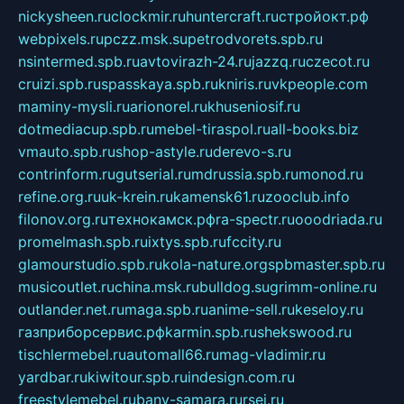
nickysheen.ru
clockmir.ru
huntercraft.ru
стройокт.рф
webpixels.ru
pczz.msk.su
petrodvorets.spb.ru
nsintermed.spb.ru
avtovirazh-24.ru
jazzq.ru
czecot.ru
cruizi.spb.ru
spasskaya.spb.ru
kniris.ru
vkpeople.com
maminy-mysli.ru
arionorel.ru
khuseniosif.ru
dotmediacup.spb.ru
mebel-tiraspol.ru
all-books.biz
vmauto.spb.ru
shop-astyle.ru
derevo-s.ru
contrinform.ru
gutserial.ru
mdrussia.spb.ru
monod.ru
refine.org.ru
uk-krein.ru
kamensk61.ru
zooclub.info
filonov.org.ru
технокамск.рф
ra-spectr.ru
ooodriada.ru
promelmash.spb.ru
ixtys.spb.ru
fccity.ru
glamourstudio.spb.ru
kola-nature.org
spbmaster.spb.ru
musicoutlet.ru
china.msk.ru
bulldog.su
grimm-online.ru
outlander.net.ru
maga.spb.ru
anime-sell.ru
keseloy.ru
газприборсервис.рф
karmin.spb.ru
shekswood.ru
tischlermebel.ru
automall66.ru
mag-vladimir.ru
yardbar.ru
kiwitour.spb.ru
indesign.com.ru
freestylemebel.ru
bany-samara.ru
rsei.ru