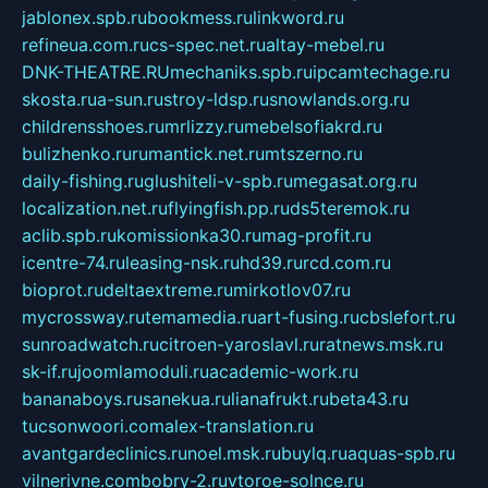
jablonex.spb.ru
bookmess.ru
linkword.ru
refineua.com.ru
cs-spec.net.ru
altay-mebel.ru
DNK-THEATRE.RU
mechaniks.spb.ru
ipcamtechage.ru
skosta.ru
a-sun.ru
stroy-ldsp.ru
snowlands.org.ru
childrensshoes.ru
mrlizzy.ru
mebelsofiakrd.ru
bulizhenko.ru
rumantick.net.ru
mtszerno.ru
daily-fishing.ru
glushiteli-v-spb.ru
megasat.org.ru
localization.net.ru
flyingfish.pp.ru
ds5teremok.ru
aclib.spb.ru
komissionka30.ru
mag-profit.ru
icentre-74.ru
leasing-nsk.ru
hd39.ru
rcd.com.ru
bioprot.ru
deltaextreme.ru
mirkotlov07.ru
mycrossway.ru
temamedia.ru
art-fusing.ru
cbslefort.ru
sunroadwatch.ru
citroen-yaroslavl.ru
ratnews.msk.ru
sk-if.ru
joomlamoduli.ru
academic-work.ru
bananaboys.ru
sanekua.ru
lianafrukt.ru
beta43.ru
tucsonwoori.com
alex-translation.ru
avantgardeclinics.ru
noel.msk.ru
buylq.ru
aquas-spb.ru
vilnerivne.com
bobry-2.ru
vtoroe-solnce.ru