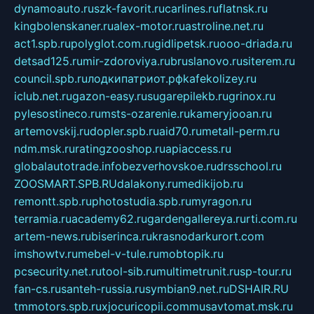
dynamoauto.ru
szk-favorit.ru
carlines.ru
flatnsk.ru
kingbolenskaner.ru
alex-motor.ru
astroline.net.ru
act1.spb.ru
polyglot.com.ru
gidlipetsk.ru
ooo-driada.ru
detsad125.ru
mir-zdoroviya.ru
bruslanovo.ru
siterem.ru
council.spb.ru
лодкипатриот.рф
kafekolizey.ru
iclub.net.ru
gazon-easy.ru
sugarepilekb.ru
grinox.ru
pylesostineco.ru
msts-ozarenie.ru
kameryjooan.ru
artemovskij.ru
dopler.spb.ru
aid70.ru
metall-perm.ru
ndm.msk.ru
ratingzooshop.ru
apiaccess.ru
globalautotrade.info
bezverhovskoe.ru
drsschool.ru
ZOOSMART.SPB.RU
dalakony.ru
medikijob.ru
remontt.spb.ru
photostudia.spb.ru
myragon.ru
terramia.ru
academy62.ru
gardengallereya.ru
rti.com.ru
artem-news.ru
biserinca.ru
krasnodarkurort.com
imshowtv.ru
mebel-v-tule.ru
mobtopik.ru
pcsecurity.net.ru
tool-sib.ru
multimetrunit.ru
sp-tour.ru
fan-cs.ru
santeh-russia.ru
symbian9.net.ru
DSHAIR.RU
tmmotors.spb.ru
xjocuricopii.com
musavtomat.msk.ru