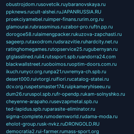
obustrojdom.ru
sovetcik.ru
ybaranovskaya.ru
ppknews.ru
cult-alshei.ru
JAPANRUSSIA.RU
proekciyamebel.ru
imper-finans.ru
rim.org.ru
glamourai.ru
brassminus.ru
zabor-pro.ru
ftn.pp.ru
dorogoe58.ru
laimengpacker.ru
kuzova-zapchasti.ru
sageerp.ru
taxodrom.ru
dsrazvitie.ru
hardcity.net.ru
ratinghomegames.ru
topservice25.ru
gubernyan.ru
gtglasslined.ru
ii4.ru
tssport.spb.ru
andorra24.com
blackwallstreet.ru
oboimos.ru
optim-doors.com.ru
ikuch.ru
nycr.org.ru
npa21.ru
vremya-ch.spb.ru
desert000.ru
ivtorgi.ru
ifiori.ru
catalog-statei.ru
dcv.org.ru
spetsmaster174.ru
ipkameryhiseeu.ru
dum26.ru
ruspol.spb.ru
fr-opendp.ru
kam-solnyshko.ru
cheyenne-arapaho.ru
sevzapmetal.spb.ru
ted-lapidus.spb.ru
parasite-eliminator.ru
sigma-complete.ru
modernworld.ru
dama-moda.ru
eholot-group.ru
sk-nvkz.ru
DRONGOLD.RU
democratia2.ru
i-farmer.ru
mass-sport.org