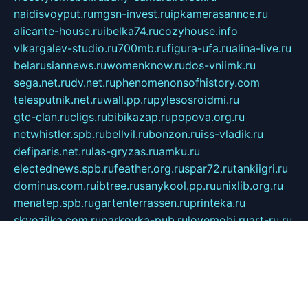
naidisvoyput.ru
mgsn-invest.ru
ipkamerasannce.ru
alicante-house.ru
ibelka74.ru
cozyhouse.info
vlkargalev-studio.ru
700mb.ru
figura-ufa.ru
alina-live.ru
belarusiannews.ru
womenknow.ru
dos-vniimk.ru
sega.net.ru
dv.net.ru
phenomenonsofhistory.com
telesputnik.net.ru
wall.pp.ru
pylesosroidmi.ru
gtc-clan.ru
cligs.ru
bibikazap.ru
popova.org.ru
netwhistler.spb.ru
bellvil.ru
bonzon.ru
iss-vladik.ru
defiparis.net.ru
las-gryzas.ru
amku.ru
electednews.spb.ru
feather.org.ru
spar72.ru
tankiigri.ru
dominus.com.ru
ibtree.ru
sanykool.pp.ru
unixlib.org.ru
menatep.spb.ru
gartenterrassen.ru
printeka.ru
skvozilka.com.ru
parkovka-pub.ru
lovemobi.ru
art-ru.ru
emulatorz.com.ru
alucomp.com.ru
tatforum.com.ru
alternativa-profi.ru
dermakler.ru
artsurvey.ru
aredir.ru
khimspas.ru
centr-maxi.ru
2018r.ru
bort-stomer-defort.ru
professional2.ru
gibsons.ru
artselena.ru
art-pilot.ru
ingredient.spb.ru