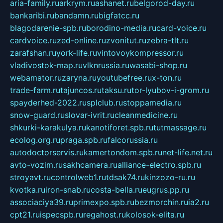
aria-family.ru
arkrym.ru
ashanet.ru
belgorod-day.ru
bankaribi.ru
bandamn.ru
bigfatcc.ru
blagodarenie-spb.ru
borodino-media.ru
card-voice.ru
cardvoice.ru
zed-online.ru
zvonitut.ru
zebra-tlt.ru
zarafshan.ru
york-life.ru
vintovoykompressor.ru
vladivostok-map.ru
vlknrussia.ru
wasabi-shop.ru
webamator.ru
zaryna.ru
youtubefree.ru
x-ton.ru
trade-farm.ru
tajuncos.ru
taksu.ru
tor-lyubov-i-grom.ru
spayderhed-2022.ru
splclub.ru
stoppamedia.ru
snow-guard.ru
slovar-ivrit.ru
cleanmedicine.ru
shkurki-karakulya.ru
kanotiforet.spb.ru
tutmassage.ru
ecolog.org.ru
praga.spb.ru
falcorussia.ru
autodoctorservis.ru
kamertondom.spb.ru
net-life.net.ru
avto-vozim.ru
sakhcamera.ru
alliance-electro.spb.ru
stroyavt.ru
controlweb1.ru
tdsak74.ru
kinzozo-ru.ru
kvotka.ru
iron-snab.ru
costa-bella.ru
eugrus.pp.ru
associaciya39.ru
primexpo.spb.ru
bezmorchin.ru
ia2.ru
cpt21.ru
ispecspb.ru
regahost.ru
kolosok-elita.ru