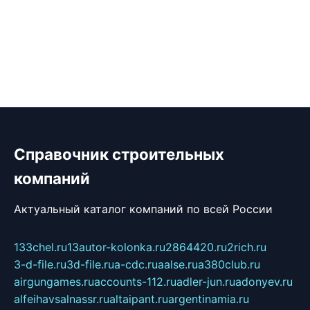
Справочник строительных
компаний
Актуальный каталог компаний по всей России
133chel.ru
13autor-kolonka.ru
2864420.ru
2rich.ru
3-d-file.ru
3d-file.ru
a-cdc.ru
aalse.ru
a380club.ru
airgungames.ru
accounts-112.ru
adler-jun.ru
adonyev.ru
alfeihavsalnassr.ru
altaipant.ru
argentinamia.ru