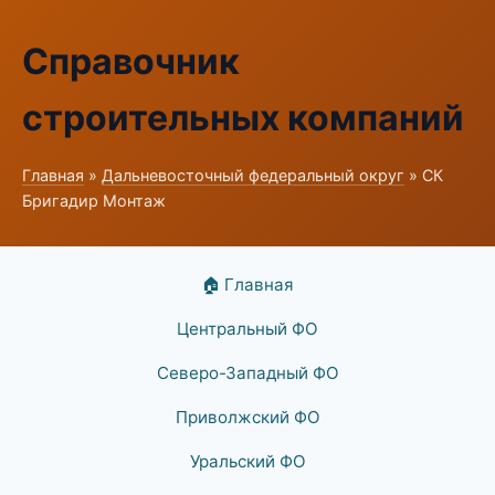
Справочник
строительных компаний
Главная
»
Дальневосточный федеральный округ
» СК
Бригадир Монтаж
🏠 Главная
Центральный ФО
Северо-Западный ФО
Приволжский ФО
Уральский ФО