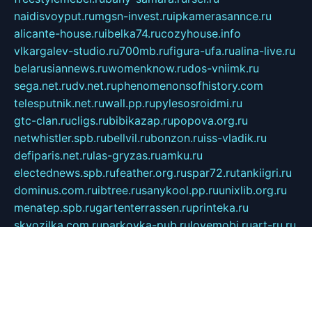
naidisvoyput.ru
mgsn-invest.ru
ipkamerasannce.ru
alicante-house.ru
ibelka74.ru
cozyhouse.info
vlkargalev-studio.ru
700mb.ru
figura-ufa.ru
alina-live.ru
belarusiannews.ru
womenknow.ru
dos-vniimk.ru
sega.net.ru
dv.net.ru
phenomenonsofhistory.com
telesputnik.net.ru
wall.pp.ru
pylesosroidmi.ru
gtc-clan.ru
cligs.ru
bibikazap.ru
popova.org.ru
netwhistler.spb.ru
bellvil.ru
bonzon.ru
iss-vladik.ru
defiparis.net.ru
las-gryzas.ru
amku.ru
electednews.spb.ru
feather.org.ru
spar72.ru
tankiigri.ru
dominus.com.ru
ibtree.ru
sanykool.pp.ru
unixlib.org.ru
menatep.spb.ru
gartenterrassen.ru
printeka.ru
skvozilka.com.ru
parkovka-pub.ru
lovemobi.ru
art-ru.ru
emulatorz.com.ru
alucomp.com.ru
tatforum.com.ru
alternativa-profi.ru
dermakler.ru
artsurvey.ru
aredir.ru
khimspas.ru
centr-maxi.ru
2018r.ru
bort-stomer-defort.ru
professional2.ru
gibsons.ru
artselena.ru
art-pilot.ru
ingredient.spb.ru