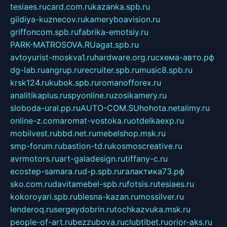
tesiaes.ru
card.com.ru
kazanka.spb.ru
gildiya-kuznecov.ru
kameryboavision.ru
griffoncom.spb.ru
fabrika-emotsiy.ru
PARK-MATROSOVA.RU
agat.spb.ru
avtoyurist-moskva1.ru
hardware.org.ru
схема-авто.рф
dg-lab.ru
angrup.ru
recruiter.spb.ru
music8.spb.ru
krsk124.ru
kubok.spb.ru
romanofforex.ru
analitikaplus.ru
spyonline.ru
zosikamery.ru
sloboda-ural.pp.ru
AUTO-COM.SU
hohota.net
alimy.ru
online-z.com
aromat-vostoka.ru
otdelkaexp.ru
mobilvest.ru
bbd.net.ru
mebelshop.msk.ru
smp-forum.ru
bastion-td.ru
kosmoscreative.ru
avrmotors.ru
art-galadesign.ru
tiffany-c.ru
ecostep-samara.ru
d-p.spb.ru
галактика73.рф
sko.com.ru
davitamebel-spb.ru
fotsis.ru
tesiaes.ru
kokoroyari.spb.ru
blesna-kazan.ru
mossilver.ru
lenderoq.ru
sergeydobrin.ru
tochkazvuka.msk.ru
people-of-art.ru
bezzubova.ru
clubtibet.ru
orior-aks.ru