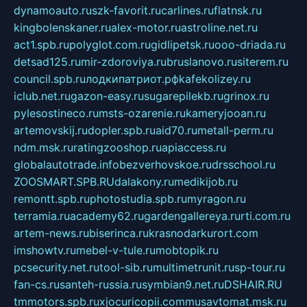
dynamoauto.ru
szk-favorit.ru
carlines.ru
flatnsk.ru
kingbolenskaner.ru
alex-motor.ru
astroline.net.ru
act1.spb.ru
polyglot.com.ru
gidlipetsk.ru
ooo-driada.ru
detsad125.ru
mir-zdoroviya.ru
bruslanovo.ru
siterem.ru
council.spb.ru
лодкипатриот.рф
kafekolizey.ru
iclub.net.ru
gazon-easy.ru
sugarepilekb.ru
grinox.ru
pylesostineco.ru
msts-ozarenie.ru
kameryjooan.ru
artemovskij.ru
dopler.spb.ru
aid70.ru
metall-perm.ru
ndm.msk.ru
ratingzooshop.ru
apiaccess.ru
globalautotrade.info
bezverhovskoe.ru
drsschool.ru
ZOOSMART.SPB.RU
dalakony.ru
medikijob.ru
remontt.spb.ru
photostudia.spb.ru
myragon.ru
terramia.ru
academy62.ru
gardengallereya.ru
rti.com.ru
artem-news.ru
biserinca.ru
krasnodarkurort.com
imshowtv.ru
mebel-v-tule.ru
mobtopik.ru
pcsecurity.net.ru
tool-sib.ru
multimetrunit.ru
sp-tour.ru
fan-cs.ru
santeh-russia.ru
symbian9.net.ru
DSHAIR.RU
tmmotors.spb.ru
xjocuricopii.com
musavtomat.msk.ru