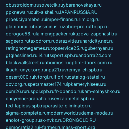
obustrojdom.ru
sovetcik.ru
ybaranovskaya.ru
ppknews.ru
cult-alshei.ru
JAPANRUSSIA.RU
proekciyamebel.ru
imper-finans.ru
rim.org.ru
glamourai.ru
brassminus.ru
zabor-pro.ru
ftn.pp.ru
dorogoe58.ru
laimengpacker.ru
kuzova-zapchasti.ru
sageerp.ru
taxodrom.ru
dsrazvitie.ru
hardcity.net.ru
ratinghomegames.ru
topservice25.ru
gubernyan.ru
gtglasslined.ru
ii4.ru
tssport.spb.ru
andorra24.com
blackwallstreet.ru
oboimos.ru
optim-doors.com.ru
ikuch.ru
nycr.org.ru
npa21.ru
vremya-ch.spb.ru
desert000.ru
ivtorgi.ru
ifiori.ru
catalog-statei.ru
dcv.org.ru
spetsmaster174.ru
ipkameryhiseeu.ru
dum26.ru
ruspol.spb.ru
fr-opendp.ru
kam-solnyshko.ru
cheyenne-arapaho.ru
sevzapmetal.spb.ru
ted-lapidus.spb.ru
parasite-eliminator.ru
sigma-complete.ru
modernworld.ru
dama-moda.ru
eholot-group.ru
sk-nvkz.ru
DRONGOLD.RU
democratia2.ru
i-farmer.ru
mass-sport.org