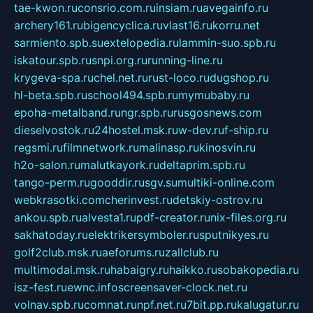
tae-kwon.ru
consrio.com.ru
insiam.ru
avegainfo.ru
archery161.ru
bigencyclica.ru
vlast16.ru
korru.net
sarmiento.spb.su
extelopedia.ru
lammin-suo.spb.ru
iskatour.spb.ru
snpi.org.ru
running-line.ru
krygeva-spa.ru
chel.net.ru
rust-loco.ru
dugshop.ru
hl-beta.spb.ru
school494.spb.ru
mymubaby.ru
epoha-metalband.ru
ngr.spb.ru
rusgosnews.com
dieselvostok.ru
24hostel.msk.ru
w-dev.ru
f-ship.ru
regsmi.ru
filmnetwork.ru
malinasp.ru
kinosvin.ru
h2o-salon.ru
malutkayork.ru
deltaprim.spb.ru
tango-perm.ru
gooddir.ru
sgv.su
multiki-online.com
webkrasotki.com
cherinvest.ru
detskiy-ostrov.ru
ankou.spb.ru
alvesta1.ru
pdf-creator.ru
nix-files.org.ru
sakhatoday.ru
elektrikersymboler.ru
sputnikyes.ru
golf2club.msk.ru
aeforums.ru
zallclub.ru
multimodal.msk.ru
habaigry.ru
haikko.ru
sobakopedia.ru
isz-fest.ru
ewnc.info
screensaver-clock.net.ru
volnav.spb.ru
comnat.ru
npf.net.ru
7bit.pp.ru
kalugatur.ru