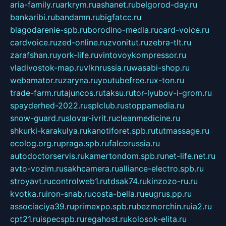
aria-family.ru
arkrym.ru
ashanet.ru
belgorod-day.ru
bankaribi.ru
bandamn.ru
bigfatcc.ru
blagodarenie-spb.ru
borodino-media.ru
card-voice.ru
cardvoice.ru
zed-online.ru
zvonitut.ru
zebra-tlt.ru
zarafshan.ru
york-life.ru
vintovoykompressor.ru
vladivostok-map.ru
vlknrussia.ru
wasabi-shop.ru
webamator.ru
zaryna.ru
youtubefree.ru
x-ton.ru
trade-farm.ru
tajuncos.ru
taksu.ru
tor-lyubov-i-grom.ru
spayderhed-2022.ru
splclub.ru
stoppamedia.ru
snow-guard.ru
slovar-ivrit.ru
cleanmedicine.ru
shkurki-karakulya.ru
kanotiforet.spb.ru
tutmassage.ru
ecolog.org.ru
praga.spb.ru
falcorussia.ru
autodoctorservis.ru
kamertondom.spb.ru
net-life.net.ru
avto-vozim.ru
sakhcamera.ru
alliance-electro.spb.ru
stroyavt.ru
controlweb1.ru
tdsak74.ru
kinzozo-ru.ru
kvotka.ru
iron-snab.ru
costa-bella.ru
eugrus.pp.ru
associaciya39.ru
primexpo.spb.ru
bezmorchin.ru
ia2.ru
cpt21.ru
ispecspb.ru
regahost.ru
kolosok-elita.ru