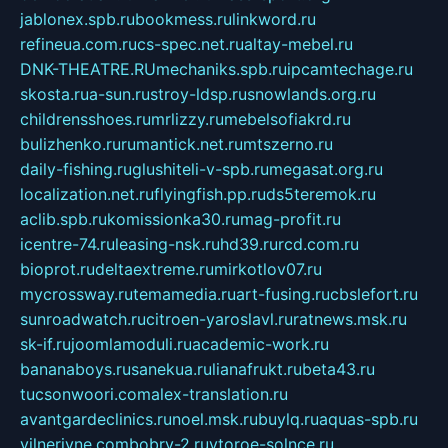
jablonex.spb.ru
bookmess.ru
linkword.ru
refineua.com.ru
cs-spec.net.ru
altay-mebel.ru
DNK-THEATRE.RU
mechaniks.spb.ru
ipcamtechage.ru
skosta.ru
a-sun.ru
stroy-ldsp.ru
snowlands.org.ru
childrensshoes.ru
mrlizzy.ru
mebelsofiakrd.ru
bulizhenko.ru
rumantick.net.ru
mtszerno.ru
daily-fishing.ru
glushiteli-v-spb.ru
megasat.org.ru
localization.net.ru
flyingfish.pp.ru
ds5teremok.ru
aclib.spb.ru
komissionka30.ru
mag-profit.ru
icentre-74.ru
leasing-nsk.ru
hd39.ru
rcd.com.ru
bioprot.ru
deltaextreme.ru
mirkotlov07.ru
mycrossway.ru
temamedia.ru
art-fusing.ru
cbslefort.ru
sunroadwatch.ru
citroen-yaroslavl.ru
ratnews.msk.ru
sk-if.ru
joomlamoduli.ru
academic-work.ru
bananaboys.ru
sanekua.ru
lianafrukt.ru
beta43.ru
tucsonwoori.com
alex-translation.ru
avantgardeclinics.ru
noel.msk.ru
buylq.ru
aquas-spb.ru
vilnerivne.com
bobry-2.ru
vtoroe-solnce.ru