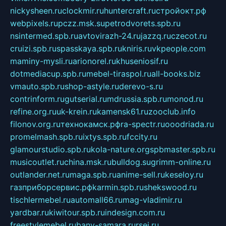
nickysheen.ru
clockmir.ru
huntercraft.ru
стройокт.рф
webpixels.ru
pczz.msk.su
petrodvorets.spb.ru
nsintermed.spb.ru
avtovirazh-24.ru
jazzq.ru
czecot.ru
cruizi.spb.ru
spasskaya.spb.ru
kniris.ru
vkpeople.com
maminy-mysli.ru
arionorel.ru
khuseniosif.ru
dotmediacup.spb.ru
mebel-tiraspol.ru
all-books.biz
vmauto.spb.ru
shop-astyle.ru
derevo-s.ru
contrinform.ru
gutserial.ru
mdrussia.spb.ru
monod.ru
refine.org.ru
uk-krein.ru
kamensk61.ru
zooclub.info
filonov.org.ru
технокамск.рф
ra-spectr.ru
ooodriada.ru
promelmash.spb.ru
ixtys.spb.ru
fccity.ru
glamourstudio.spb.ru
kola-nature.org
spbmaster.spb.ru
musicoutlet.ru
china.msk.ru
bulldog.su
grimm-online.ru
outlander.net.ru
maga.spb.ru
anime-sell.ru
keseloy.ru
газприборсервис.рф
karmin.spb.ru
shekswood.ru
tischlermebel.ru
automall66.ru
mag-vladimir.ru
yardbar.ru
kiwitour.spb.ru
indesign.com.ru
freestylemebel.ru
bany-samara.ru
rsei.ru