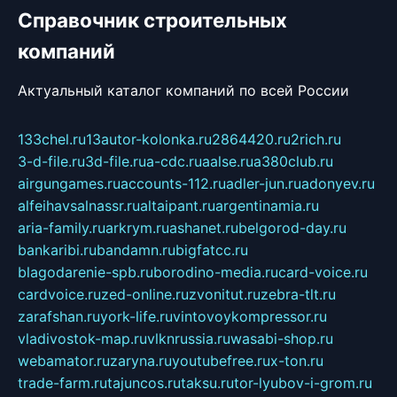
Справочник строительных
компаний
Актуальный каталог компаний по всей России
133chel.ru
13autor-kolonka.ru
2864420.ru
2rich.ru
3-d-file.ru
3d-file.ru
a-cdc.ru
aalse.ru
a380club.ru
airgungames.ru
accounts-112.ru
adler-jun.ru
adonyev.ru
alfeihavsalnassr.ru
altaipant.ru
argentinamia.ru
aria-family.ru
arkrym.ru
ashanet.ru
belgorod-day.ru
bankaribi.ru
bandamn.ru
bigfatcc.ru
blagodarenie-spb.ru
borodino-media.ru
card-voice.ru
cardvoice.ru
zed-online.ru
zvonitut.ru
zebra-tlt.ru
zarafshan.ru
york-life.ru
vintovoykompressor.ru
vladivostok-map.ru
vlknrussia.ru
wasabi-shop.ru
webamator.ru
zaryna.ru
youtubefree.ru
x-ton.ru
trade-farm.ru
tajuncos.ru
taksu.ru
tor-lyubov-i-grom.ru