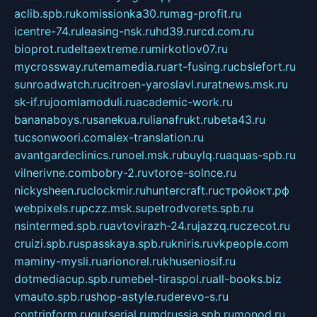
aclib.spb.ru
komissionka30.ru
mag-profit.ru
icentre-74.ru
leasing-nsk.ru
hd39.ru
rcd.com.ru
bioprot.ru
deltaextreme.ru
mirkotlov07.ru
mycrossway.ru
temamedia.ru
art-fusing.ru
cbslefort.ru
sunroadwatch.ru
citroen-yaroslavl.ru
ratnews.msk.ru
sk-if.ru
joomlamoduli.ru
academic-work.ru
bananaboys.ru
sanekua.ru
lianafrukt.ru
beta43.ru
tucsonwoori.com
alex-translation.ru
avantgardeclinics.ru
noel.msk.ru
buylq.ru
aquas-spb.ru
vilnerivne.com
bobry-2.ru
vtoroe-solnce.ru
nickysheen.ru
clockmir.ru
huntercraft.ru
стройокт.рф
webpixels.ru
pczz.msk.su
petrodvorets.spb.ru
nsintermed.spb.ru
avtovirazh-24.ru
jazzq.ru
czecot.ru
cruizi.spb.ru
spasskaya.spb.ru
kniris.ru
vkpeople.com
maminy-mysli.ru
arionorel.ru
khuseniosif.ru
dotmediacup.spb.ru
mebel-tiraspol.ru
all-books.biz
vmauto.spb.ru
shop-astyle.ru
derevo-s.ru
contrinform.ru
gutserial.ru
mdrussia.spb.ru
monod.ru