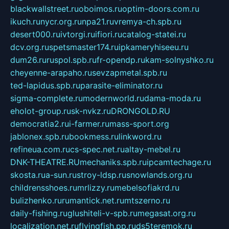
blackwallstreet.ru
oboimos.ru
optim-doors.com.ru
ikuch.ru
nycr.org.ru
npa21.ru
vremya-ch.spb.ru
desert000.ru
ivtorgi.ru
ifiori.ru
catalog-statei.ru
dcv.org.ru
spetsmaster174.ru
ipkameryhiseeu.ru
dum26.ru
ruspol.spb.ru
fr-opendp.ru
kam-solnyshko.ru
cheyenne-arapaho.ru
sevzapmetal.spb.ru
ted-lapidus.spb.ru
parasite-eliminator.ru
sigma-complete.ru
modernworld.ru
dama-moda.ru
eholot-group.ru
sk-nvkz.ru
DRONGOLD.RU
democratia2.ru
i-farmer.ru
mass-sport.org
jablonex.spb.ru
bookmess.ru
linkword.ru
refineua.com.ru
cs-spec.net.ru
altay-mebel.ru
DNK-THEATRE.RU
mechaniks.spb.ru
ipcamtechage.ru
skosta.ru
a-sun.ru
stroy-ldsp.ru
snowlands.org.ru
childrensshoes.ru
mrlizzy.ru
mebelsofiakrd.ru
bulizhenko.ru
rumantick.net.ru
mtszerno.ru
daily-fishing.ru
glushiteli-v-spb.ru
megasat.org.ru
localization.net.ru
flyingfish.pp.ru
ds5teremok.ru