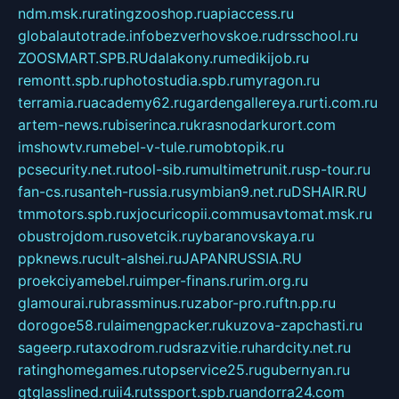
ndm.msk.ru
ratingzooshop.ru
apiaccess.ru
globalautotrade.info
bezverhovskoe.ru
drsschool.ru
ZOOSMART.SPB.RU
dalakony.ru
medikijob.ru
remontt.spb.ru
photostudia.spb.ru
myragon.ru
terramia.ru
academy62.ru
gardengallereya.ru
rti.com.ru
artem-news.ru
biserinca.ru
krasnodarkurort.com
imshowtv.ru
mebel-v-tule.ru
mobtopik.ru
pcsecurity.net.ru
tool-sib.ru
multimetrunit.ru
sp-tour.ru
fan-cs.ru
santeh-russia.ru
symbian9.net.ru
DSHAIR.RU
tmmotors.spb.ru
xjocuricopii.com
musavtomat.msk.ru
obustrojdom.ru
sovetcik.ru
ybaranovskaya.ru
ppknews.ru
cult-alshei.ru
JAPANRUSSIA.RU
proekciyamebel.ru
imper-finans.ru
rim.org.ru
glamourai.ru
brassminus.ru
zabor-pro.ru
ftn.pp.ru
dorogoe58.ru
laimengpacker.ru
kuzova-zapchasti.ru
sageerp.ru
taxodrom.ru
dsrazvitie.ru
hardcity.net.ru
ratinghomegames.ru
topservice25.ru
gubernyan.ru
gtglasslined.ru
ii4.ru
tssport.spb.ru
andorra24.com