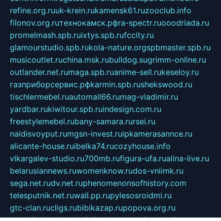
refine.org.ru
uk-krein.ru
kamensk61.ru
zooclub.info
filonov.org.ru
технокамск.рф
ra-spectr.ru
ooodriada.ru
promelmash.spb.ru
ixtys.spb.ru
fccity.ru
glamourstudio.spb.ru
kola-nature.org
spbmaster.spb.ru
musicoutlet.ru
china.msk.ru
bulldog.su
grimm-online.ru
outlander.net.ru
maga.spb.ru
anime-sell.ru
keseloy.ru
газприборсервис.рф
karmin.spb.ru
shekswood.ru
tischlermebel.ru
automall66.ru
mag-vladimir.ru
yardbar.ru
kiwitour.spb.ru
indesign.com.ru
freestylemebel.ru
bany-samara.ru
rsei.ru
naidisvoyput.ru
mgsn-invest.ru
ipkamerasannce.ru
alicante-house.ru
ibelka74.ru
cozyhouse.info
vlkargalev-studio.ru
700mb.ru
figura-ufa.ru
alina-live.ru
belarusiannews.ru
womenknow.ru
dos-vniimk.ru
sega.net.ru
dv.net.ru
phenomenonsofhistory.com
telesputnik.net.ru
wall.pp.ru
pylesosroidmi.ru
gtc-clan.ru
cligs.ru
bibikazap.ru
popova.org.ru
netwhistler.spb.ru
bellvil.ru
bonzon.ru
iss-vladik.ru