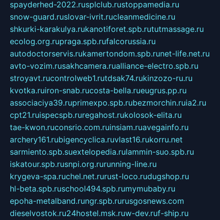
spayderhed-2022.ru
splclub.ru
stoppamedia.ru
snow-guard.ru
slovar-ivrit.ru
cleanmedicine.ru
shkurki-karakulya.ru
kanotiforet.spb.ru
tutmassage.ru
ecolog.org.ru
praga.spb.ru
falcorussia.ru
autodoctorservis.ru
kamertondom.spb.ru
net-life.net.ru
avto-vozim.ru
sakhcamera.ru
alliance-electro.spb.ru
stroyavt.ru
controlweb1.ru
tdsak74.ru
kinzozo-ru.ru
kvotka.ru
iron-snab.ru
costa-bella.ru
eugrus.pp.ru
associaciya39.ru
primexpo.spb.ru
bezmorchin.ru
ia2.ru
cpt21.ru
ispecspb.ru
regahost.ru
kolosok-elita.ru
tae-kwon.ru
consrio.com.ru
insiam.ru
avegainfo.ru
archery161.ru
bigencyclica.ru
vlast16.ru
korru.net
sarmiento.spb.su
extelopedia.ru
lammin-suo.spb.ru
iskatour.spb.ru
snpi.org.ru
running-line.ru
krygeva-spa.ru
chel.net.ru
rust-loco.ru
dugshop.ru
hl-beta.spb.ru
school494.spb.ru
mymubaby.ru
epoha-metalband.ru
ngr.spb.ru
rusgosnews.com
dieselvostok.ru
24hostel.msk.ru
w-dev.ru
f-ship.ru