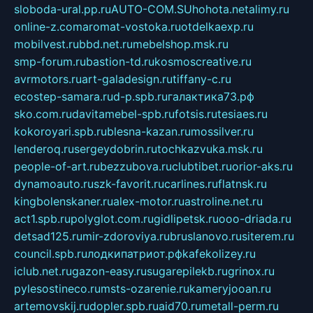
sloboda-ural.pp.ru
AUTO-COM.SU
hohota.net
alimy.ru
online-z.com
aromat-vostoka.ru
otdelkaexp.ru
mobilvest.ru
bbd.net.ru
mebelshop.msk.ru
smp-forum.ru
bastion-td.ru
kosmoscreative.ru
avrmotors.ru
art-galadesign.ru
tiffany-c.ru
ecostep-samara.ru
d-p.spb.ru
галактика73.рф
sko.com.ru
davitamebel-spb.ru
fotsis.ru
tesiaes.ru
kokoroyari.spb.ru
blesna-kazan.ru
mossilver.ru
lenderoq.ru
sergeydobrin.ru
tochkazvuka.msk.ru
people-of-art.ru
bezzubova.ru
clubtibet.ru
orior-aks.ru
dynamoauto.ru
szk-favorit.ru
carlines.ru
flatnsk.ru
kingbolenskaner.ru
alex-motor.ru
astroline.net.ru
act1.spb.ru
polyglot.com.ru
gidlipetsk.ru
ooo-driada.ru
detsad125.ru
mir-zdoroviya.ru
bruslanovo.ru
siterem.ru
council.spb.ru
лодкипатриот.рф
kafekolizey.ru
iclub.net.ru
gazon-easy.ru
sugarepilekb.ru
grinox.ru
pylesostineco.ru
msts-ozarenie.ru
kameryjooan.ru
artemovskij.ru
dopler.spb.ru
aid70.ru
metall-perm.ru