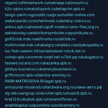
regsmi.ru
filmnetwork.ru
malinasp.ru
kinosvin.ru
h2o-salon.ru
malutkayork.ru
deltaprim.spb.ru
tango-perm.ru
gooddir.ru
sgv.su
multiki-online.com
webkrasotki.com
cherinvest.ru
detskiy-ostrov.ru
ankou.spb.ru
alvesta1.ru
pdf-creator.ru
nix-files.org.ru
sakhatoday.ru
elektrikersymboler.ru
sputnikyes.ru
golf2club.msk.ru
aeforums.ru
zallclub.ru
multimodal.msk.ru
habaigry.ru
haikko.ru
sobakopedia.ru
isz-fest.ru
ewnc.info
screensaver-clock.net.ru
volnav.spb.ru
comnat.ru
npf.net.ru
7bit.pp.ru
kalugatur.ru
tesiaes.ru
card.com.ru
kazanka.spb.ru
gildiya-kuznecov.ru
kameryboavision.ru
griffoncom.spb.ru
fabrika-emotsiy.ru
PARK-MATROSOVA.RU
agat.spb.ru
avtoyurist-moskva1.ru
hardware.org.ru
схема-авто.рф
dg-lab.ru
angrup.ru
recruiter.spb.ru
music8.spb.ru
krsk124.ru
kubok.spb.ru
romanofforex.ru
analitikaplus.ru
spyonline.ru
zosikamery.ru