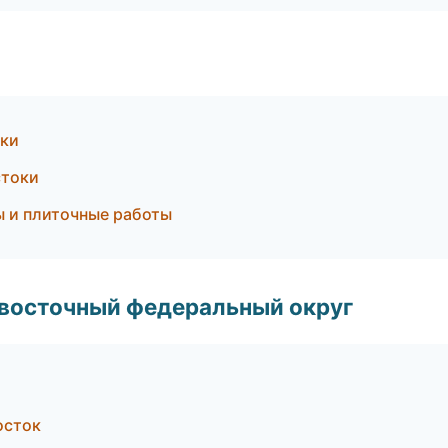
оки
стоки
ы и плиточные работы
евосточный федеральный округ
осток