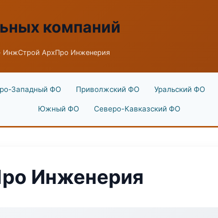
льных компаний
 ИнжСтрой АрхПро Инженерия
ро-Западный ФО
Приволжский ФО
Уральский ФО
Южный ФО
Северо-Кавказский ФО
ро Инженерия