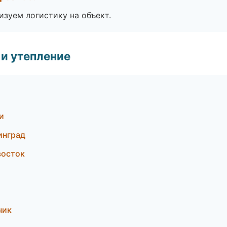
изуем логистику на объект.
и утепление
и
инград
восток
чик