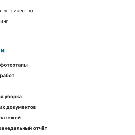
электричество
динг
ми
 фотоэтапы
 работ
ая уборка
их документов
платежей
женедельный отчёт