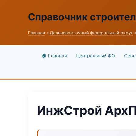
Справочник строите
Главная
»
Дальневосточный федеральный округ
»
🏠 Главная
Центральный ФО
Севе
ИнжСтрой АрхП