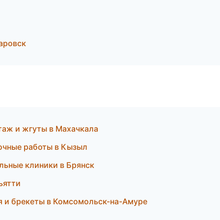
аровск
таж и жгуты в Махачкала
точные работы в Кызыл
ильные клиники в Брянск
ьятти
ия и брекеты в Комсомольск-на-Амуре