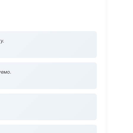
у.
уемо.