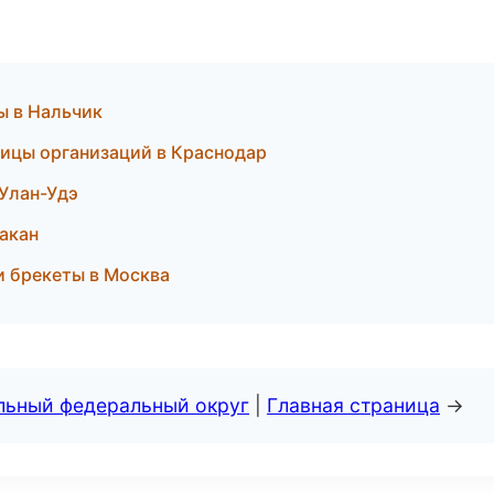
ы в Нальчик
аницы организаций в Краснодар
 Улан-Удэ
бакан
 и брекеты в Москва
альный федеральный округ
|
Главная страница
→