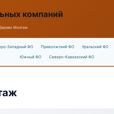
льных компаний
Дерево Монтаж
еро-Западный ФО
Приволжский ФО
Уральский ФО
Южный ФО
Северо-Кавказский ФО
таж