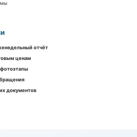
емы
ми
женедельный отчёт
птовым ценам
 фотоэтапы
обращения
их документов