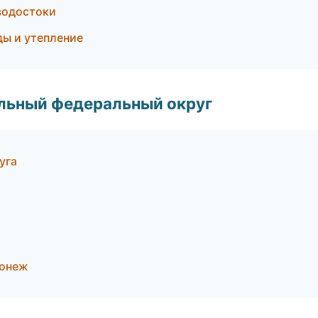
водостоки
ы и утепление
альный федеральный округ
уга
ронеж