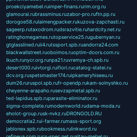
proekciyamebel.ru
imper-finans.ru
rim.org.ru
glamourai.ru
brassminus.ru
zabor-pro.ru
ftn.pp.ru
dorogoe58.ru
laimengpacker.ru
kuzova-zapchasti.ru
sageerp.ru
taxodrom.ru
dsrazvitie.ru
hardcity.net.ru
ratinghomegames.ru
topservice25.ru
gubernyan.ru
gtglasslined.ru
ii4.ru
tssport.spb.ru
andorra24.com
blackwallstreet.ru
oboimos.ru
optim-doors.com.ru
ikuch.ru
nycr.org.ru
npa21.ru
vremya-ch.spb.ru
desert000.ru
ivtorgi.ru
ifiori.ru
catalog-statei.ru
dcv.org.ru
spetsmaster174.ru
ipkameryhiseeu.ru
dum26.ru
ruspol.spb.ru
fr-opendp.ru
kam-solnyshko.ru
cheyenne-arapaho.ru
sevzapmetal.spb.ru
ted-lapidus.spb.ru
parasite-eliminator.ru
sigma-complete.ru
modernworld.ru
dama-moda.ru
eholot-group.ru
sk-nvkz.ru
DRONGOLD.RU
democratia2.ru
i-farmer.ru
mass-sport.org
jablonex.spb.ru
bookmess.ru
linkword.ru
refineua.com.ru
cs-spec.net.ru
altay-mebel.ru