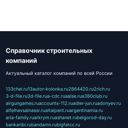
Справочник строительных
компаний
Актуальный каталог компаний по всей России
133chel.ru
13autor-kolonka.ru
2864420.ru
2rich.ru
3-d-file.ru
3d-file.ru
a-cdc.ru
aalse.ru
a380club.ru
airgungames.ru
accounts-112.ru
adler-jun.ru
adonyev.ru
alfeihavsalnassr.ru
altaipant.ru
argentinamia.ru
aria-family.ru
arkrym.ru
ashanet.ru
belgorod-day.ru
bankaribi.ru
bandamn.ru
bigfatcc.ru