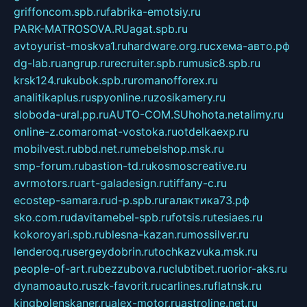
griffoncom.spb.ru
fabrika-emotsiy.ru
PARK-MATROSOVA.RU
agat.spb.ru
avtoyurist-moskva1.ru
hardware.org.ru
схема-авто.рф
dg-lab.ru
angrup.ru
recruiter.spb.ru
music8.spb.ru
krsk124.ru
kubok.spb.ru
romanofforex.ru
analitikaplus.ru
spyonline.ru
zosikamery.ru
sloboda-ural.pp.ru
AUTO-COM.SU
hohota.net
alimy.ru
online-z.com
aromat-vostoka.ru
otdelkaexp.ru
mobilvest.ru
bbd.net.ru
mebelshop.msk.ru
smp-forum.ru
bastion-td.ru
kosmoscreative.ru
avrmotors.ru
art-galadesign.ru
tiffany-c.ru
ecostep-samara.ru
d-p.spb.ru
галактика73.рф
sko.com.ru
davitamebel-spb.ru
fotsis.ru
tesiaes.ru
kokoroyari.spb.ru
blesna-kazan.ru
mossilver.ru
lenderoq.ru
sergeydobrin.ru
tochkazvuka.msk.ru
people-of-art.ru
bezzubova.ru
clubtibet.ru
orior-aks.ru
dynamoauto.ru
szk-favorit.ru
carlines.ru
flatnsk.ru
kingbolenskaner.ru
alex-motor.ru
astroline.net.ru