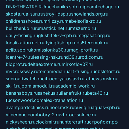
DNK-THEATRE.RU
mechaniks.spb.ru
ipcamtechage.ru
skosta.ru
a-sun.ru
stroy-ldsp.ru
snowlands.org.ru
childrensshoes.ru
mrlizzy.ru
mebelsofiakrd.ru
bulizhenko.ru
rumantick.net.ru
mtszerno.ru
daily-fishing.ru
glushiteli-v-spb.ru
megasat.org.ru
localization.net.ru
flyingfish.pp.ru
ds5teremok.ru
aclib.spb.ru
komissionka30.ru
mag-profit.ru
icentre-74.ru
leasing-nsk.ru
hd39.ru
rcd.com.ru
bioprot.ru
deltaextreme.ru
mirkotlov07.ru
mycrossway.ru
temamedia.ru
art-fusing.ru
cbslefort.ru
sunroadwatch.ru
citroen-yaroslavl.ru
ratnews.msk.ru
sk-if.ru
joomlamoduli.ru
academic-work.ru
bananaboys.ru
sanekua.ru
lianafrukt.ru
beta43.ru
tucsonwoori.com
alex-translation.ru
avantgardeclinics.ru
noel.msk.ru
buylq.ru
aquas-spb.ru
vilnerivne.com
bobry-2.ru
vtoroe-solnce.ru
nickysheen.ru
clockmir.ru
huntercraft.ru
стройокт.рф