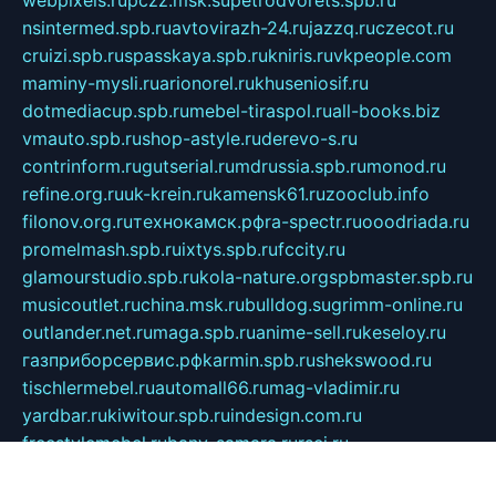
webpixels.ru
pczz.msk.su
petrodvorets.spb.ru
nsintermed.spb.ru
avtovirazh-24.ru
jazzq.ru
czecot.ru
cruizi.spb.ru
spasskaya.spb.ru
kniris.ru
vkpeople.com
maminy-mysli.ru
arionorel.ru
khuseniosif.ru
dotmediacup.spb.ru
mebel-tiraspol.ru
all-books.biz
vmauto.spb.ru
shop-astyle.ru
derevo-s.ru
contrinform.ru
gutserial.ru
mdrussia.spb.ru
monod.ru
refine.org.ru
uk-krein.ru
kamensk61.ru
zooclub.info
filonov.org.ru
технокамск.рф
ra-spectr.ru
ooodriada.ru
promelmash.spb.ru
ixtys.spb.ru
fccity.ru
glamourstudio.spb.ru
kola-nature.org
spbmaster.spb.ru
musicoutlet.ru
china.msk.ru
bulldog.su
grimm-online.ru
outlander.net.ru
maga.spb.ru
anime-sell.ru
keseloy.ru
газприборсервис.рф
karmin.spb.ru
shekswood.ru
tischlermebel.ru
automall66.ru
mag-vladimir.ru
yardbar.ru
kiwitour.spb.ru
indesign.com.ru
freestylemebel.ru
bany-samara.ru
rsei.ru
naidisvoyput.ru
mgsn-invest.ru
ipkamerasannce.ru