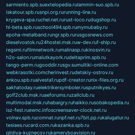
sarmiento.spb.su
extelopedia.ru
lammin-suo.spb.ru
iskatour.spb.ru
snpi.org.ru
running-line.ru
krygeva-spa.ru
chel.net.ru
rust-loco.ru
dugshop.ru
hl-beta.spb.ru
school494.spb.ru
mymubaby.ru
epoha-metalband.ru
ngr.spb.ru
rusgosnews.com
dieselvostok.ru
24hostel.msk.ru
w-dev.ru
f-ship.ru
regsmi.ru
filmnetwork.ru
malinasp.ru
kinosvin.ru
h2o-salon.ru
malutkayork.ru
deltaprim.spb.ru
tango-perm.ru
gooddir.ru
sgv.su
multiki-online.com
webkrasotki.com
cherinvest.ru
detskiy-ostrov.ru
ankou.spb.ru
alvesta1.ru
pdf-creator.ru
nix-files.org.ru
sakhatoday.ru
elektrikersymboler.ru
sputnikyes.ru
golf2club.msk.ru
aeforums.ru
zallclub.ru
multimodal.msk.ru
habaigry.ru
haikko.ru
sobakopedia.ru
isz-fest.ru
ewnc.info
screensaver-clock.net.ru
volnav.spb.ru
comnat.ru
npf.net.ru
7bit.pp.ru
kalugatur.ru
tesiaes.ru
card.com.ru
kazanka.spb.ru
gildiya-kuznecov.ru
kameryboavision.ru