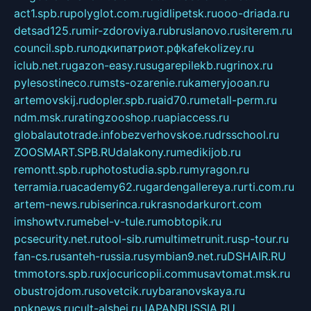
act1.spb.ru
polyglot.com.ru
gidlipetsk.ru
ooo-driada.ru
detsad125.ru
mir-zdoroviya.ru
bruslanovo.ru
siterem.ru
council.spb.ru
лодкипатриот.рф
kafekolizey.ru
iclub.net.ru
gazon-easy.ru
sugarepilekb.ru
grinox.ru
pylesostineco.ru
msts-ozarenie.ru
kameryjooan.ru
artemovskij.ru
dopler.spb.ru
aid70.ru
metall-perm.ru
ndm.msk.ru
ratingzooshop.ru
apiaccess.ru
globalautotrade.info
bezverhovskoe.ru
drsschool.ru
ZOOSMART.SPB.RU
dalakony.ru
medikijob.ru
remontt.spb.ru
photostudia.spb.ru
myragon.ru
terramia.ru
academy62.ru
gardengallereya.ru
rti.com.ru
artem-news.ru
biserinca.ru
krasnodarkurort.com
imshowtv.ru
mebel-v-tule.ru
mobtopik.ru
pcsecurity.net.ru
tool-sib.ru
multimetrunit.ru
sp-tour.ru
fan-cs.ru
santeh-russia.ru
symbian9.net.ru
DSHAIR.RU
tmmotors.spb.ru
xjocuricopii.com
musavtomat.msk.ru
obustrojdom.ru
sovetcik.ru
ybaranovskaya.ru
ppknews.ru
cult-alshei.ru
JAPANRUSSIA.RU