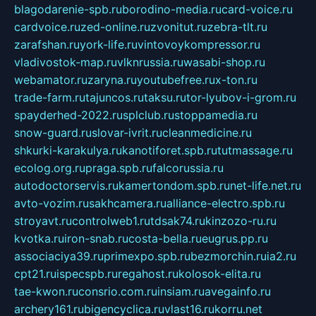
blagodarenie-spb.ru
borodino-media.ru
card-voice.ru
cardvoice.ru
zed-online.ru
zvonitut.ru
zebra-tlt.ru
zarafshan.ru
york-life.ru
vintovoykompressor.ru
vladivostok-map.ru
vlknrussia.ru
wasabi-shop.ru
webamator.ru
zaryna.ru
youtubefree.ru
x-ton.ru
trade-farm.ru
tajuncos.ru
taksu.ru
tor-lyubov-i-grom.ru
spayderhed-2022.ru
splclub.ru
stoppamedia.ru
snow-guard.ru
slovar-ivrit.ru
cleanmedicine.ru
shkurki-karakulya.ru
kanotiforet.spb.ru
tutmassage.ru
ecolog.org.ru
praga.spb.ru
falcorussia.ru
autodoctorservis.ru
kamertondom.spb.ru
net-life.net.ru
avto-vozim.ru
sakhcamera.ru
alliance-electro.spb.ru
stroyavt.ru
controlweb1.ru
tdsak74.ru
kinzozo-ru.ru
kvotka.ru
iron-snab.ru
costa-bella.ru
eugrus.pp.ru
associaciya39.ru
primexpo.spb.ru
bezmorchin.ru
ia2.ru
cpt21.ru
ispecspb.ru
regahost.ru
kolosok-elita.ru
tae-kwon.ru
consrio.com.ru
insiam.ru
avegainfo.ru
archery161.ru
bigencyclica.ru
vlast16.ru
korru.net