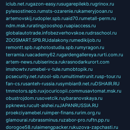
iclub.net.ru
gazon-easy.ru
sugarepilekb.ru
grinox.ru
pylesostineco.ru
msts-ozarenie.ru
kameryjooan.ru
artemovskij.ru
dopler.spb.ru
aid70.ru
metall-perm.ru
ndm.msk.ru
ratingzooshop.ru
apiaccess.ru
globalautotrade.info
bezverhovskoe.ru
drsschool.ru
ZOOSMART.SPB.RU
dalakony.ru
medikijob.ru
remontt.spb.ru
photostudia.spb.ru
myragon.ru
terramia.ru
academy62.ru
gardengallereya.ru
rti.com.ru
artem-news.ru
biserinca.ru
krasnodarkurort.com
imshowtv.ru
mebel-v-tule.ru
mobtopik.ru
pcsecurity.net.ru
tool-sib.ru
multimetrunit.ru
sp-tour.ru
fan-cs.ru
santeh-russia.ru
symbian9.net.ru
DSHAIR.RU
tmmotors.spb.ru
xjocuricopii.com
musavtomat.msk.ru
obustrojdom.ru
sovetcik.ru
ybaranovskaya.ru
ppknews.ru
cult-alshei.ru
JAPANRUSSIA.RU
proekciyamebel.ru
imper-finans.ru
rim.org.ru
glamourai.ru
brassminus.ru
zabor-pro.ru
ftn.pp.ru
dorogoe58.ru
laimengpacker.ru
kuzova-zapchasti.ru