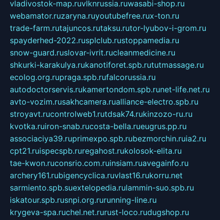
vladivostok-map.ru
vlknrussia.ru
wasabi-shop.ru
webamator.ru
zaryna.ru
youtubefree.ru
x-ton.ru
trade-farm.ru
tajuncos.ru
taksu.ru
tor-lyubov-i-grom.ru
spayderhed-2022.ru
splclub.ru
stoppamedia.ru
snow-guard.ru
slovar-ivrit.ru
cleanmedicine.ru
shkurki-karakulya.ru
kanotiforet.spb.ru
tutmassage.ru
ecolog.org.ru
praga.spb.ru
falcorussia.ru
autodoctorservis.ru
kamertondom.spb.ru
net-life.net.ru
avto-vozim.ru
sakhcamera.ru
alliance-electro.spb.ru
stroyavt.ru
controlweb1.ru
tdsak74.ru
kinzozo-ru.ru
kvotka.ru
iron-snab.ru
costa-bella.ru
eugrus.pp.ru
associaciya39.ru
primexpo.spb.ru
bezmorchin.ru
ia2.ru
cpt21.ru
ispecspb.ru
regahost.ru
kolosok-elita.ru
tae-kwon.ru
consrio.com.ru
insiam.ru
avegainfo.ru
archery161.ru
bigencyclica.ru
vlast16.ru
korru.net
sarmiento.spb.su
extelopedia.ru
lammin-suo.spb.ru
iskatour.spb.ru
snpi.org.ru
running-line.ru
krygeva-spa.ru
chel.net.ru
rust-loco.ru
dugshop.ru