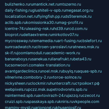
bulizhenko.ru
rumantick.net.ru
mtszerno.ru
daily-fishing.ru
glushiteli-v-spb.ru
megasat.org.ru
localization.net.ru
flyingfish.pp.ru
ds5teremok.ru
aclib.spb.ru
komissionka30.ru
mag-profit.ru
icentre-74.ru
leasing-nsk.ru
hd39.ru
rcd.com.ru
bioprot.ru
deltaextreme.ru
mirkotlov07.ru
mycrossway.ru
temamedia.ru
art-fusing.ru
cbslefort.ru
sunroadwatch.ru
citroen-yaroslavl.ru
ratnews.msk.ru
sk-if.ru
joomlamoduli.ru
academic-work.ru
bananaboys.ru
sanekua.ru
lianafrukt.ru
beta43.ru
tucsonwoori.com
alex-translation.ru
avantgardeclinics.ru
noel.msk.ru
buylq.ru
aquas-spb.ru
vilnerivne.com
bobry-2.ru
vtoroe-solnce.ru
nickysheen.ru
clockmir.ru
huntercraft.ru
стройокт.рф
webpixels.ru
pczz.msk.su
petrodvorets.spb.ru
nsintermed.spb.ru
avtovirazh-24.ru
jazzq.ru
czecot.ru
cruizi.spb.ru
spasskaya.spb.ru
kniris.ru
vkpeople.com
maminy-mysli.ru
arionorel.ru
khuseniosif.ru