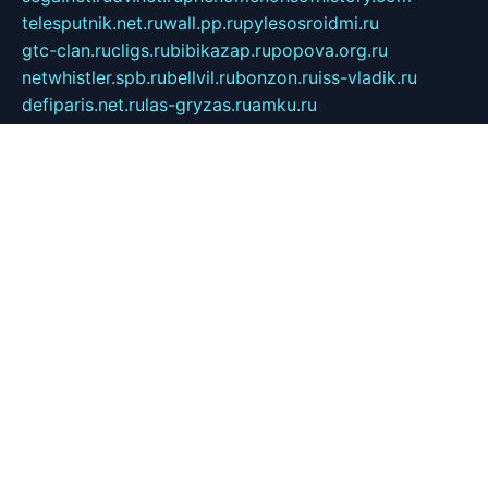
telesputnik.net.ru
wall.pp.ru
pylesosroidmi.ru
gtc-clan.ru
cligs.ru
bibikazap.ru
popova.org.ru
netwhistler.spb.ru
bellvil.ru
bonzon.ru
iss-vladik.ru
defiparis.net.ru
las-gryzas.ru
amku.ru
electednews.spb.ru
feather.org.ru
spar72.ru
tankiigri.ru
dominus.com.ru
ibtree.ru
sanykool.pp.ru
unixlib.org.ru
menatep.spb.ru
gartenterrassen.ru
printeka.ru
skvozilka.com.ru
parkovka-pub.ru
lovemobi.ru
art-ru.ru
emulatorz.com.ru
alucomp.com.ru
tatforum.com.ru
alternativa-profi.ru
dermakler.ru
artsurvey.ru
aredir.ru
khimspas.ru
centr-maxi.ru
2018r.ru
bort-stomer-defort.ru
professional2.ru
gibsons.ru
artselena.ru
art-pilot.ru
ingredient.spb.ru
npfpolimer.spb.ru
argentum.spb.ru
hom-edu.ru
af-num.ru
cashadvanceamericasev.org
trexp.spb.ru
apteka-gerzena.ru
vasilyevka.msk.ru
personalloanrgx.org
tishanskiysdk.ru
atma-volga.ru
yoga-media.ru
asmirnov.ru
betonvodincovo.ru