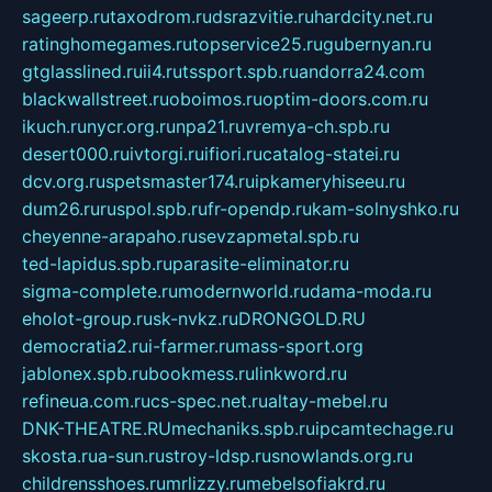
sageerp.ru
taxodrom.ru
dsrazvitie.ru
hardcity.net.ru
ratinghomegames.ru
topservice25.ru
gubernyan.ru
gtglasslined.ru
ii4.ru
tssport.spb.ru
andorra24.com
blackwallstreet.ru
oboimos.ru
optim-doors.com.ru
ikuch.ru
nycr.org.ru
npa21.ru
vremya-ch.spb.ru
desert000.ru
ivtorgi.ru
ifiori.ru
catalog-statei.ru
dcv.org.ru
spetsmaster174.ru
ipkameryhiseeu.ru
dum26.ru
ruspol.spb.ru
fr-opendp.ru
kam-solnyshko.ru
cheyenne-arapaho.ru
sevzapmetal.spb.ru
ted-lapidus.spb.ru
parasite-eliminator.ru
sigma-complete.ru
modernworld.ru
dama-moda.ru
eholot-group.ru
sk-nvkz.ru
DRONGOLD.RU
democratia2.ru
i-farmer.ru
mass-sport.org
jablonex.spb.ru
bookmess.ru
linkword.ru
refineua.com.ru
cs-spec.net.ru
altay-mebel.ru
DNK-THEATRE.RU
mechaniks.spb.ru
ipcamtechage.ru
skosta.ru
a-sun.ru
stroy-ldsp.ru
snowlands.org.ru
childrensshoes.ru
mrlizzy.ru
mebelsofiakrd.ru