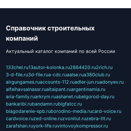
Справочник строительных
компаний
Актуальный каталог компаний по всей России
133chel.ru
13autor-kolonka.ru
2864420.ru
2rich.ru
3-d-file.ru
3d-file.ru
a-cdc.ru
aalse.ru
a380club.ru
airgungames.ru
accounts-112.ru
adler-jun.ru
adonyev.ru
alfeihavsalnassr.ru
altaipant.ru
argentinamia.ru
aria-family.ru
arkrym.ru
ashanet.ru
belgorod-day.ru
bankaribi.ru
bandamn.ru
bigfatcc.ru
blagodarenie-spb.ru
borodino-media.ru
card-voice.ru
cardvoice.ru
zed-online.ru
zvonitut.ru
zebra-tlt.ru
zarafshan.ru
york-life.ru
vintovoykompressor.ru