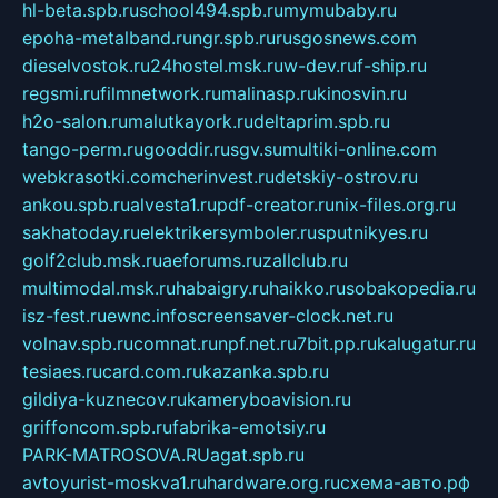
hl-beta.spb.ru
school494.spb.ru
mymubaby.ru
epoha-metalband.ru
ngr.spb.ru
rusgosnews.com
dieselvostok.ru
24hostel.msk.ru
w-dev.ru
f-ship.ru
regsmi.ru
filmnetwork.ru
malinasp.ru
kinosvin.ru
h2o-salon.ru
malutkayork.ru
deltaprim.spb.ru
tango-perm.ru
gooddir.ru
sgv.su
multiki-online.com
webkrasotki.com
cherinvest.ru
detskiy-ostrov.ru
ankou.spb.ru
alvesta1.ru
pdf-creator.ru
nix-files.org.ru
sakhatoday.ru
elektrikersymboler.ru
sputnikyes.ru
golf2club.msk.ru
aeforums.ru
zallclub.ru
multimodal.msk.ru
habaigry.ru
haikko.ru
sobakopedia.ru
isz-fest.ru
ewnc.info
screensaver-clock.net.ru
volnav.spb.ru
comnat.ru
npf.net.ru
7bit.pp.ru
kalugatur.ru
tesiaes.ru
card.com.ru
kazanka.spb.ru
gildiya-kuznecov.ru
kameryboavision.ru
griffoncom.spb.ru
fabrika-emotsiy.ru
PARK-MATROSOVA.RU
agat.spb.ru
avtoyurist-moskva1.ru
hardware.org.ru
схема-авто.рф