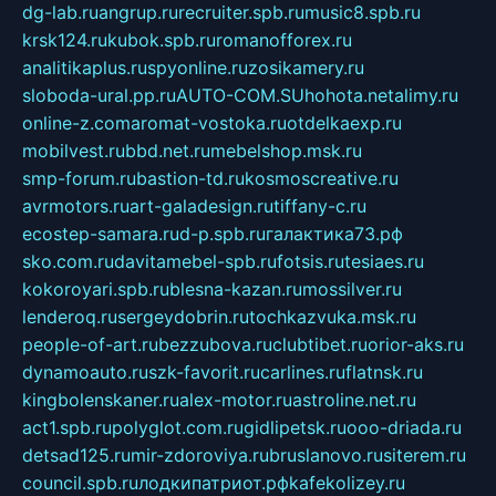
dg-lab.ru
angrup.ru
recruiter.spb.ru
music8.spb.ru
krsk124.ru
kubok.spb.ru
romanofforex.ru
analitikaplus.ru
spyonline.ru
zosikamery.ru
sloboda-ural.pp.ru
AUTO-COM.SU
hohota.net
alimy.ru
online-z.com
aromat-vostoka.ru
otdelkaexp.ru
mobilvest.ru
bbd.net.ru
mebelshop.msk.ru
smp-forum.ru
bastion-td.ru
kosmoscreative.ru
avrmotors.ru
art-galadesign.ru
tiffany-c.ru
ecostep-samara.ru
d-p.spb.ru
галактика73.рф
sko.com.ru
davitamebel-spb.ru
fotsis.ru
tesiaes.ru
kokoroyari.spb.ru
blesna-kazan.ru
mossilver.ru
lenderoq.ru
sergeydobrin.ru
tochkazvuka.msk.ru
people-of-art.ru
bezzubova.ru
clubtibet.ru
orior-aks.ru
dynamoauto.ru
szk-favorit.ru
carlines.ru
flatnsk.ru
kingbolenskaner.ru
alex-motor.ru
astroline.net.ru
act1.spb.ru
polyglot.com.ru
gidlipetsk.ru
ooo-driada.ru
detsad125.ru
mir-zdoroviya.ru
bruslanovo.ru
siterem.ru
council.spb.ru
лодкипатриот.рф
kafekolizey.ru