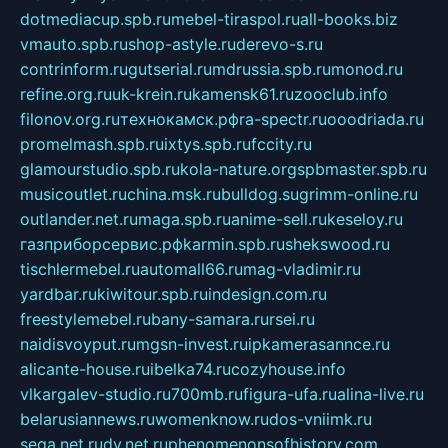
dotmediacup.spb.ru
mebel-tiraspol.ru
all-books.biz
vmauto.spb.ru
shop-astyle.ru
derevo-s.ru
contrinform.ru
gutserial.ru
mdrussia.spb.ru
monod.ru
refine.org.ru
uk-krein.ru
kamensk61.ru
zooclub.info
filonov.org.ru
технокамск.рф
ra-spectr.ru
ooodriada.ru
promelmash.spb.ru
ixtys.spb.ru
fccity.ru
glamourstudio.spb.ru
kola-nature.org
spbmaster.spb.ru
musicoutlet.ru
china.msk.ru
bulldog.su
grimm-online.ru
outlander.net.ru
maga.spb.ru
anime-sell.ru
keseloy.ru
газприборсервис.рф
karmin.spb.ru
shekswood.ru
tischlermebel.ru
automall66.ru
mag-vladimir.ru
yardbar.ru
kiwitour.spb.ru
indesign.com.ru
freestylemebel.ru
bany-samara.ru
rsei.ru
naidisvoyput.ru
mgsn-invest.ru
ipkamerasannce.ru
alicante-house.ru
ibelka74.ru
cozyhouse.info
vlkargalev-studio.ru
700mb.ru
figura-ufa.ru
alina-live.ru
belarusiannews.ru
womenknow.ru
dos-vniimk.ru
sega.net.ru
dv.net.ru
phenomenonsofhistory.com