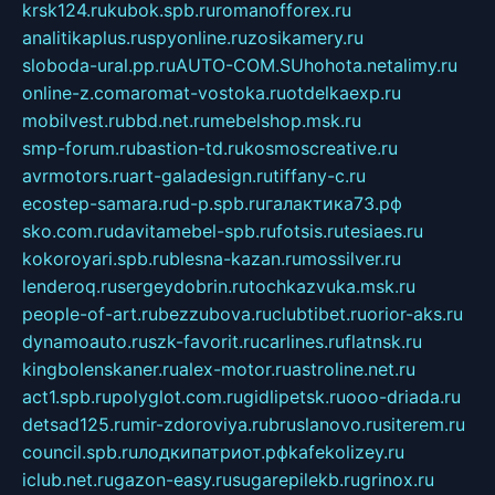
krsk124.ru
kubok.spb.ru
romanofforex.ru
analitikaplus.ru
spyonline.ru
zosikamery.ru
sloboda-ural.pp.ru
AUTO-COM.SU
hohota.net
alimy.ru
online-z.com
aromat-vostoka.ru
otdelkaexp.ru
mobilvest.ru
bbd.net.ru
mebelshop.msk.ru
smp-forum.ru
bastion-td.ru
kosmoscreative.ru
avrmotors.ru
art-galadesign.ru
tiffany-c.ru
ecostep-samara.ru
d-p.spb.ru
галактика73.рф
sko.com.ru
davitamebel-spb.ru
fotsis.ru
tesiaes.ru
kokoroyari.spb.ru
blesna-kazan.ru
mossilver.ru
lenderoq.ru
sergeydobrin.ru
tochkazvuka.msk.ru
people-of-art.ru
bezzubova.ru
clubtibet.ru
orior-aks.ru
dynamoauto.ru
szk-favorit.ru
carlines.ru
flatnsk.ru
kingbolenskaner.ru
alex-motor.ru
astroline.net.ru
act1.spb.ru
polyglot.com.ru
gidlipetsk.ru
ooo-driada.ru
detsad125.ru
mir-zdoroviya.ru
bruslanovo.ru
siterem.ru
council.spb.ru
лодкипатриот.рф
kafekolizey.ru
iclub.net.ru
gazon-easy.ru
sugarepilekb.ru
grinox.ru