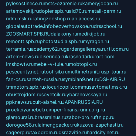
pylesostineco.ru
msts-ozarenie.ru
kameryjooan.ru
artemovskij.ru
dopler.spb.ru
aid70.ru
metall-perm.ru
ndm.msk.ru
ratingzooshop.ru
apiaccess.ru
globalautotrade.info
bezverhovskoe.ru
drsschool.ru
ZOOSMART.SPB.RU
dalakony.ru
medikijob.ru
remontt.spb.ru
photostudia.spb.ru
myragon.ru
terramia.ru
academy62.ru
gardengallereya.ru
rti.com.ru
artem-news.ru
biserinca.ru
krasnodarkurort.com
imshowtv.ru
mebel-v-tule.ru
mobtopik.ru
pcsecurity.net.ru
tool-sib.ru
multimetrunit.ru
sp-tour.ru
fan-cs.ru
santeh-russia.ru
symbian9.net.ru
DSHAIR.RU
tmmotors.spb.ru
xjocuricopii.com
musavtomat.msk.ru
obustrojdom.ru
sovetcik.ru
ybaranovskaya.ru
ppknews.ru
cult-alshei.ru
JAPANRUSSIA.RU
proekciyamebel.ru
imper-finans.ru
rim.org.ru
glamourai.ru
brassminus.ru
zabor-pro.ru
ftn.pp.ru
dorogoe58.ru
laimengpacker.ru
kuzova-zapchasti.ru
sageerp.ru
taxodrom.ru
dsrazvitie.ru
hardcity.net.ru