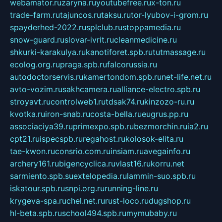
webamator.ru
zaryna.ru
youtubefree.ru
x-ton.ru
trade-farm.ru
tajuncos.ru
taksu.ru
tor-lyubov-i-grom.ru
spayderhed-2022.ru
splclub.ru
stoppamedia.ru
snow-guard.ru
slovar-ivrit.ru
cleanmedicine.ru
shkurki-karakulya.ru
kanotiforet.spb.ru
tutmassage.ru
ecolog.org.ru
praga.spb.ru
falcorussia.ru
autodoctorservis.ru
kamertondom.spb.ru
net-life.net.ru
avto-vozim.ru
sakhcamera.ru
alliance-electro.spb.ru
stroyavt.ru
controlweb1.ru
tdsak74.ru
kinzozo-ru.ru
kvotka.ru
iron-snab.ru
costa-bella.ru
eugrus.pp.ru
associaciya39.ru
primexpo.spb.ru
bezmorchin.ru
ia2.ru
cpt21.ru
ispecspb.ru
regahost.ru
kolosok-elita.ru
tae-kwon.ru
consrio.com.ru
insiam.ru
avegainfo.ru
archery161.ru
bigencyclica.ru
vlast16.ru
korru.net
sarmiento.spb.su
extelopedia.ru
lammin-suo.spb.ru
iskatour.spb.ru
snpi.org.ru
running-line.ru
krygeva-spa.ru
chel.net.ru
rust-loco.ru
dugshop.ru
hl-beta.spb.ru
school494.spb.ru
mymubaby.ru