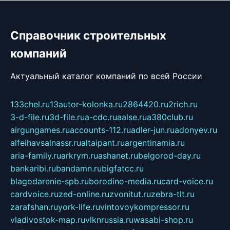
Справочник строительных
компаний
Актуальный каталог компаний по всей России
133chel.ru
13autor-kolonka.ru
2864420.ru
2rich.ru
3-d-file.ru
3d-file.ru
a-cdc.ru
aalse.ru
a380club.ru
airgungames.ru
accounts-112.ru
adler-jun.ru
adonyev.ru
alfeihavsalnassr.ru
altaipant.ru
argentinamia.ru
aria-family.ru
arkrym.ru
ashanet.ru
belgorod-day.ru
bankaribi.ru
bandamn.ru
bigfatcc.ru
blagodarenie-spb.ru
borodino-media.ru
card-voice.ru
cardvoice.ru
zed-online.ru
zvonitut.ru
zebra-tlt.ru
zarafshan.ru
york-life.ru
vintovoykompressor.ru
vladivostok-map.ru
vlknrussia.ru
wasabi-shop.ru