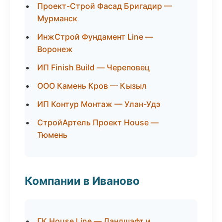
Проект-Строй Фасад Бригадир —
Мурманск
ИнжСтрой Фундамент Line —
Воронеж
ИП Finish Build — Череповец
ООО Камень Кров — Кызыл
ИП Контур Монтаж — Улан-Удэ
СтройАртель Проект House —
Тюмень
Компании в Иваново
ГК House Line — Ландшафт и