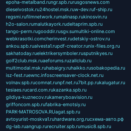
epoha-metalband.ru
ngr.spb.ru
rusgosnews.com
dieselvostok.ru
24hostel.msk.ru
w-dev.ru
f-ship.ru
regsmi.ru
filmnetwork.ru
malinasp.ru
kinosvin.ru
h2o-salon.ru
malutkayork.ru
deltaprim.spb.ru
tango-perm.ru
gooddir.ru
sgv.su
multiki-online.com
webkrasotki.com
cherinvest.ru
detskiy-ostrov.ru
ankou.spb.ru
alvesta1.ru
pdf-creator.ru
nix-files.org.ru
sakhatoday.ru
elektrikersymboler.ru
sputnikyes.ru
golf2club.msk.ru
aeforums.ru
zallclub.ru
multimodal.msk.ru
habaigry.ru
haikko.ru
sobakopedia.ru
isz-fest.ru
ewnc.info
screensaver-clock.net.ru
volnav.spb.ru
comnat.ru
npf.net.ru
7bit.pp.ru
kalugatur.ru
tesiaes.ru
card.com.ru
kazanka.spb.ru
gildiya-kuznecov.ru
kameryboavision.ru
griffoncom.spb.ru
fabrika-emotsiy.ru
PARK-MATROSOVA.RU
agat.spb.ru
avtoyurist-moskva1.ru
hardware.org.ru
схема-авто.рф
dg-lab.ru
angrup.ru
recruiter.spb.ru
music8.spb.ru