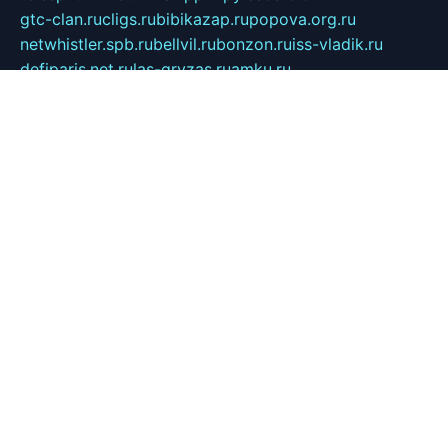
gtc-clan.ru
cligs.ru
bibikazap.ru
popova.org.ru
netwhistler.spb.ru
bellvil.ru
bonzon.ru
iss-vladik.ru
defiparis.net.ru
las-gryzas.ru
amku.ru
electednews.spb.ru
feather.org.ru
spar72.ru
tankiigri.ru
dominus.com.ru
ibtree.ru
sanykool.pp.ru
unixlib.org.ru
menatep.spb.ru
gartenterrassen.ru
printeka.ru
skvozilka.com.ru
parkovka-pub.ru
lovemobi.ru
art-ru.ru
emulatorz.com.ru
alucomp.com.ru
tatforum.com.ru
alternativa-profi.ru
dermakler.ru
artsurvey.ru
aredir.ru
khimspas.ru
centr-maxi.ru
2018r.ru
bort-stomer-defort.ru
professional2.ru
gibsons.ru
artselena.ru
art-pilot.ru
ingredient.spb.ru
npfpolimer.spb.ru
argentum.spb.ru
hom-edu.ru
af-num.ru
cashadvanceamericasev.org
trexp.spb.ru
apteka-gerzena.ru
vasilyevka.msk.ru
personalloanrgx.org
tishanskiysdk.ru
atma-volga.ru
yoga-media.ru
asmirnov.ru
betonvodincovo.ru
panonature.spb.ru
altai-team.ru
svobodatort.ru