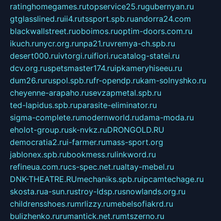
ratinghomegames.ru
topservice25.ru
gubernyan.ru
gtglasslined.ru
ii4.ru
tssport.spb.ru
andorra24.com
blackwallstreet.ru
oboimos.ru
optim-doors.com.ru
ikuch.ru
nycr.org.ru
npa21.ru
vremya-ch.spb.ru
desert000.ru
ivtorgi.ru
ifiori.ru
catalog-statei.ru
dcv.org.ru
spetsmaster174.ru
ipkameryhiseeu.ru
dum26.ru
ruspol.spb.ru
fr-opendp.ru
kam-solnyshko.ru
cheyenne-arapaho.ru
sevzapmetal.spb.ru
ted-lapidus.spb.ru
parasite-eliminator.ru
sigma-complete.ru
modernworld.ru
dama-moda.ru
eholot-group.ru
sk-nvkz.ru
DRONGOLD.RU
democratia2.ru
i-farmer.ru
mass-sport.org
jablonex.spb.ru
bookmess.ru
linkword.ru
refineua.com.ru
cs-spec.net.ru
altay-mebel.ru
DNK-THEATRE.RU
mechaniks.spb.ru
ipcamtechage.ru
skosta.ru
a-sun.ru
stroy-ldsp.ru
snowlands.org.ru
childrensshoes.ru
mrlizzy.ru
mebelsofiakrd.ru
bulizhenko.ru
rumantick.net.ru
mtszerno.ru