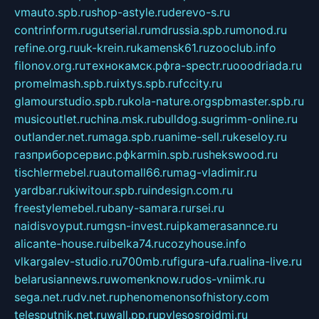
vmauto.spb.ru
shop-astyle.ru
derevo-s.ru
contrinform.ru
gutserial.ru
mdrussia.spb.ru
monod.ru
refine.org.ru
uk-krein.ru
kamensk61.ru
zooclub.info
filonov.org.ru
технокамск.рф
ra-spectr.ru
ooodriada.ru
promelmash.spb.ru
ixtys.spb.ru
fccity.ru
glamourstudio.spb.ru
kola-nature.org
spbmaster.spb.ru
musicoutlet.ru
china.msk.ru
bulldog.su
grimm-online.ru
outlander.net.ru
maga.spb.ru
anime-sell.ru
keseloy.ru
газприборсервис.рф
karmin.spb.ru
shekswood.ru
tischlermebel.ru
automall66.ru
mag-vladimir.ru
yardbar.ru
kiwitour.spb.ru
indesign.com.ru
freestylemebel.ru
bany-samara.ru
rsei.ru
naidisvoyput.ru
mgsn-invest.ru
ipkamerasannce.ru
alicante-house.ru
ibelka74.ru
cozyhouse.info
vlkargalev-studio.ru
700mb.ru
figura-ufa.ru
alina-live.ru
belarusiannews.ru
womenknow.ru
dos-vniimk.ru
sega.net.ru
dv.net.ru
phenomenonsofhistory.com
telesputnik.net.ru
wall.pp.ru
pylesosroidmi.ru