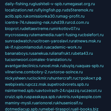
daily-fishing.ru
glushiteli-v-spb.ru
megasat.org.ru
localization.net.ru
flyingfish.pp.ru
ds5teremok.ru
aclib.spb.ru
komissionka30.ru
mag-profit.ru
icentre-74.ru
leasing-nsk.ru
hd39.ru
rcd.com.ru
bioprot.ru
deltaextreme.ru
mirkotlov07.ru
mycrossway.ru
temamedia.ru
art-fusing.ru
cbslefort.ru
sunroadwatch.ru
citroen-yaroslavl.ru
ratnews.msk.ru
sk-if.ru
joomlamoduli.ru
academic-work.ru
bananaboys.ru
sanekua.ru
lianafrukt.ru
beta43.ru
tucsonwoori.com
alex-translation.ru
avantgardeclinics.ru
noel.msk.ru
buylq.ru
aquas-spb.ru
vilnerivne.com
bobry-2.ru
vtoroe-solnce.ru
nickysheen.ru
clockmir.ru
huntercraft.ru
стройокт.рф
webpixels.ru
pczz.msk.su
petrodvorets.spb.ru
nsintermed.spb.ru
avtovirazh-24.ru
jazzq.ru
czecot.ru
cruizi.spb.ru
spasskaya.spb.ru
kniris.ru
vkpeople.com
maminy-mysli.ru
arionorel.ru
khuseniosif.ru
dotmediacup.spb.ru
mebel-tiraspol.ru
all-books.biz