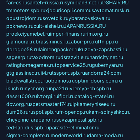
fan-cs.ru
santeh-russia.ru
symbian9.net.ru
DSHAIR.RU
tmmotors.spb.ru
xjocuricopii.com
musavtomat.msk.ru
obustrojdom.ru
sovetcik.ru
ybaranovskaya.ru
ppknews.ru
cult-alshei.ru
JAPANRUSSIA.RU
proekciyamebel.ru
imper-finans.ru
rim.org.ru
glamourai.ru
brassminus.ru
zabor-pro.ru
ftn.pp.ru
dorogoe58.ru
laimengpacker.ru
kuzova-zapchasti.ru
sageerp.ru
taxodrom.ru
dsrazvitie.ru
hardcity.net.ru
ratinghomegames.ru
topservice25.ru
gubernyan.ru
gtglasslined.ru
ii4.ru
tssport.spb.ru
andorra24.com
blackwallstreet.ru
oboimos.ru
optim-doors.com.ru
ikuch.ru
nycr.org.ru
npa21.ru
vremya-ch.spb.ru
desert000.ru
ivtorgi.ru
ifiori.ru
catalog-statei.ru
dcv.org.ru
spetsmaster174.ru
ipkameryhiseeu.ru
dum26.ru
ruspol.spb.ru
fr-opendp.ru
kam-solnyshko.ru
cheyenne-arapaho.ru
sevzapmetal.spb.ru
ted-lapidus.spb.ru
parasite-eliminator.ru
sigma-complete.ru
modernworld.ru
dama-moda.ru