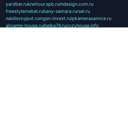
yardbar.ru
kiwitour.spb.ru
indesign.com.ru
freestylemebel.ru
bany-samara.ru
rsei.ru
naidisvoyput.ru
mgsn-invest.ru
ipkamerasannce.ru
alicante-house.ru
ibelka74.ru
cozyhouse.info
vlkargalev-studio.ru
700mb.ru
figura-ufa.ru
alina-live.ru
belarusiannews.ru
womenknow.ru
dos-vniimk.ru
sega.net.ru
dv.net.ru
phenomenonsofhistory.com
telesputnik.net.ru
wall.pp.ru
pylesosroidmi.ru
gtc-clan.ru
cligs.ru
bibikazap.ru
popova.org.ru
netwhistler.spb.ru
bellvil.ru
bonzon.ru
iss-vladik.ru
defiparis.net.ru
las-gryzas.ru
amku.ru
electednews.spb.ru
feather.org.ru
spar72.ru
tankiigri.ru
dominus.com.ru
ibtree.ru
sanykool.pp.ru
unixlib.org.ru
menatep.spb.ru
gartenterrassen.ru
printeka.ru
skvozilka.com.ru
parkovka-pub.ru
lovemobi.ru
art-ru.ru
emulatorz.com.ru
alucomp.com.ru
tatforum.com.ru
alternativa-profi.ru
dermakler.ru
artsurvey.ru
aredir.ru
khimspas.ru
centr-maxi.ru
2018r.ru