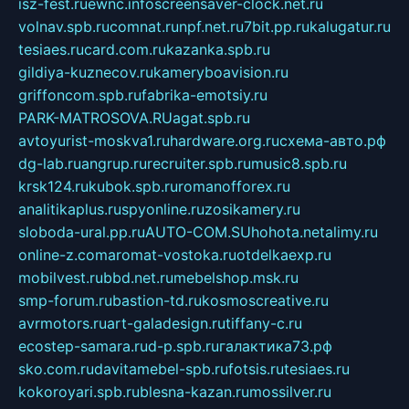
isz-fest.ru
ewnc.info
screensaver-clock.net.ru
volnav.spb.ru
comnat.ru
npf.net.ru
7bit.pp.ru
kalugatur.ru
tesiaes.ru
card.com.ru
kazanka.spb.ru
gildiya-kuznecov.ru
kameryboavision.ru
griffoncom.spb.ru
fabrika-emotsiy.ru
PARK-MATROSOVA.RU
agat.spb.ru
avtoyurist-moskva1.ru
hardware.org.ru
схема-авто.рф
dg-lab.ru
angrup.ru
recruiter.spb.ru
music8.spb.ru
krsk124.ru
kubok.spb.ru
romanofforex.ru
analitikaplus.ru
spyonline.ru
zosikamery.ru
sloboda-ural.pp.ru
AUTO-COM.SU
hohota.net
alimy.ru
online-z.com
aromat-vostoka.ru
otdelkaexp.ru
mobilvest.ru
bbd.net.ru
mebelshop.msk.ru
smp-forum.ru
bastion-td.ru
kosmoscreative.ru
avrmotors.ru
art-galadesign.ru
tiffany-c.ru
ecostep-samara.ru
d-p.spb.ru
галактика73.рф
sko.com.ru
davitamebel-spb.ru
fotsis.ru
tesiaes.ru
kokoroyari.spb.ru
blesna-kazan.ru
mossilver.ru