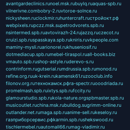
avantgardeclinics.ru
noel.msk.ru
buylq.ru
aquas-spb.ru
vilnerivne.com
bobry-2.ru
vtoroe-solnce.ru
nickysheen.ru
clockmir.ru
huntercraft.ru
стройокт.рф
webpixels.ru
pczz.msk.su
petrodvorets.spb.ru
nsintermed.spb.ru
avtovirazh-24.ru
jazzq.ru
czecot.ru
cruizi.spb.ru
spasskaya.spb.ru
kniris.ru
vkpeople.com
maminy-mysli.ru
arionorel.ru
khuseniosif.ru
dotmediacup.spb.ru
mebel-tiraspol.ru
all-books.biz
vmauto.spb.ru
shop-astyle.ru
derevo-s.ru
contrinform.ru
gutserial.ru
mdrussia.spb.ru
monod.ru
refine.org.ru
uk-krein.ru
kamensk61.ru
zooclub.info
filonov.org.ru
технокамск.рф
ra-spectr.ru
ooodriada.ru
promelmash.spb.ru
ixtys.spb.ru
fccity.ru
glamourstudio.spb.ru
kola-nature.org
spbmaster.spb.ru
musicoutlet.ru
china.msk.ru
bulldog.su
grimm-online.ru
outlander.net.ru
maga.spb.ru
anime-sell.ru
keseloy.ru
газприборсервис.рф
karmin.spb.ru
shekswood.ru
tischlermebel.ru
automall66.ru
mag-vladimir.ru