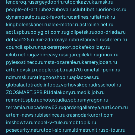
lenderoq.ru
sergeydobrin.ru
tochkazvuka.msk.ru
people-of-art.ru
bezzubova.ru
clubtibet.ru
orior-aks.ru
dynamoauto.ru
szk-favorit.ru
carlines.ru
flatnsk.ru
kingbolenskaner.ru
alex-motor.ru
astroline.net.ru
act1.spb.ru
polyglot.com.ru
gidlipetsk.ru
ooo-driada.ru
detsad125.ru
mir-zdoroviya.ru
bruslanovo.ru
siterem.ru
council.spb.ru
лодкипатриот.рф
kafekolizey.ru
iclub.net.ru
gazon-easy.ru
sugarepilekb.ru
grinox.ru
pylesostineco.ru
msts-ozarenie.ru
kameryjooan.ru
artemovskij.ru
dopler.spb.ru
aid70.ru
metall-perm.ru
ndm.msk.ru
ratingzooshop.ru
apiaccess.ru
globalautotrade.info
bezverhovskoe.ru
drsschool.ru
ZOOSMART.SPB.RU
dalakony.ru
medikijob.ru
remontt.spb.ru
photostudia.spb.ru
myragon.ru
terramia.ru
academy62.ru
gardengallereya.ru
rti.com.ru
artem-news.ru
biserinca.ru
krasnodarkurort.com
imshowtv.ru
mebel-v-tule.ru
mobtopik.ru
pcsecurity.net.ru
tool-sib.ru
multimetrunit.ru
sp-tour.ru