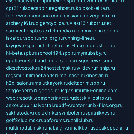
associaciya39.ru
primexpo.spb.ru
bezmorchin.ru
ia2.ru
cpt21.ru
ispecspb.ru
regahost.ru
kolosok-elita.ru
tae-kwon.ru
consrio.com.ru
insiam.ru
avegainfo.ru
archery161.ru
bigencyclica.ru
vlast16.ru
korru.net
sarmiento.spb.su
extelopedia.ru
lammin-suo.spb.ru
iskatour.spb.ru
snpi.org.ru
running-line.ru
krygeva-spa.ru
chel.net.ru
rust-loco.ru
dugshop.ru
hl-beta.spb.ru
school494.spb.ru
mymubaby.ru
epoha-metalband.ru
ngr.spb.ru
rusgosnews.com
dieselvostok.ru
24hostel.msk.ru
w-dev.ru
f-ship.ru
regsmi.ru
filmnetwork.ru
malinasp.ru
kinosvin.ru
h2o-salon.ru
malutkayork.ru
deltaprim.spb.ru
tango-perm.ru
gooddir.ru
sgv.su
multiki-online.com
webkrasotki.com
cherinvest.ru
detskiy-ostrov.ru
ankou.spb.ru
alvesta1.ru
pdf-creator.ru
nix-files.org.ru
sakhatoday.ru
elektrikersymboler.ru
sputnikyes.ru
golf2club.msk.ru
aeforums.ru
zallclub.ru
multimodal.msk.ru
habaigry.ru
haikko.ru
sobakopedia.ru