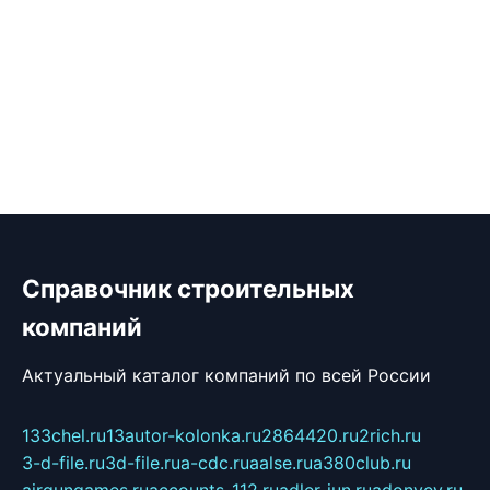
Справочник строительных
компаний
Актуальный каталог компаний по всей России
133chel.ru
13autor-kolonka.ru
2864420.ru
2rich.ru
3-d-file.ru
3d-file.ru
a-cdc.ru
aalse.ru
a380club.ru