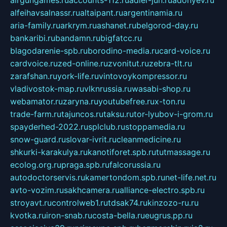
airgungames.ru
accounts-112.ru
adler-jun.ru
adonyev.ru
alfeihavsalnassr.ru
altaipant.ru
argentinamia.ru
aria-family.ru
arkrym.ru
ashanet.ru
belgorod-day.ru
bankaribi.ru
bandamn.ru
bigfatcc.ru
blagodarenie-spb.ru
borodino-media.ru
card-voice.ru
cardvoice.ru
zed-online.ru
zvonitut.ru
zebra-tlt.ru
zarafshan.ru
york-life.ru
vintovoykompressor.ru
vladivostok-map.ru
vlknrussia.ru
wasabi-shop.ru
webamator.ru
zaryna.ru
youtubefree.ru
x-ton.ru
trade-farm.ru
tajuncos.ru
taksu.ru
tor-lyubov-i-grom.ru
spayderhed-2022.ru
splclub.ru
stoppamedia.ru
snow-guard.ru
slovar-ivrit.ru
cleanmedicine.ru
shkurki-karakulya.ru
kanotiforet.spb.ru
tutmassage.ru
ecolog.org.ru
praga.spb.ru
falcorussia.ru
autodoctorservis.ru
kamertondom.spb.ru
net-life.net.ru
avto-vozim.ru
sakhcamera.ru
alliance-electro.spb.ru
stroyavt.ru
controlweb1.ru
tdsak74.ru
kinzozo-ru.ru
kvotka.ru
iron-snab.ru
costa-bella.ru
eugrus.pp.ru