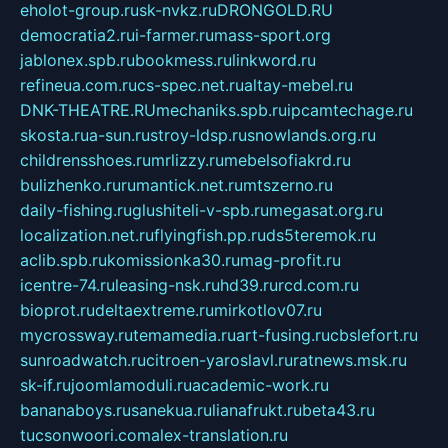
eholot-group.ru
sk-nvkz.ru
DRONGOLD.RU
democratia2.ru
i-farmer.ru
mass-sport.org
jablonex.spb.ru
bookmess.ru
linkword.ru
refineua.com.ru
cs-spec.net.ru
altay-mebel.ru
DNK-THEATRE.RU
mechaniks.spb.ru
ipcamtechage.ru
skosta.ru
a-sun.ru
stroy-ldsp.ru
snowlands.org.ru
childrensshoes.ru
mrlizzy.ru
mebelsofiakrd.ru
bulizhenko.ru
rumantick.net.ru
mtszerno.ru
daily-fishing.ru
glushiteli-v-spb.ru
megasat.org.ru
localization.net.ru
flyingfish.pp.ru
ds5teremok.ru
aclib.spb.ru
komissionka30.ru
mag-profit.ru
icentre-74.ru
leasing-nsk.ru
hd39.ru
rcd.com.ru
bioprot.ru
deltaextreme.ru
mirkotlov07.ru
mycrossway.ru
temamedia.ru
art-fusing.ru
cbslefort.ru
sunroadwatch.ru
citroen-yaroslavl.ru
ratnews.msk.ru
sk-if.ru
joomlamoduli.ru
academic-work.ru
bananaboys.ru
sanekua.ru
lianafrukt.ru
beta43.ru
tucsonwoori.com
alex-translation.ru