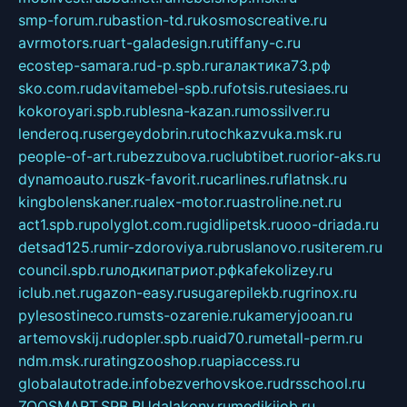
smp-forum.ru
bastion-td.ru
kosmoscreative.ru
avrmotors.ru
art-galadesign.ru
tiffany-c.ru
ecostep-samara.ru
d-p.spb.ru
галактика73.рф
sko.com.ru
davitamebel-spb.ru
fotsis.ru
tesiaes.ru
kokoroyari.spb.ru
blesna-kazan.ru
mossilver.ru
lenderoq.ru
sergeydobrin.ru
tochkazvuka.msk.ru
people-of-art.ru
bezzubova.ru
clubtibet.ru
orior-aks.ru
dynamoauto.ru
szk-favorit.ru
carlines.ru
flatnsk.ru
kingbolenskaner.ru
alex-motor.ru
astroline.net.ru
act1.spb.ru
polyglot.com.ru
gidlipetsk.ru
ooo-driada.ru
detsad125.ru
mir-zdoroviya.ru
bruslanovo.ru
siterem.ru
council.spb.ru
лодкипатриот.рф
kafekolizey.ru
iclub.net.ru
gazon-easy.ru
sugarepilekb.ru
grinox.ru
pylesostineco.ru
msts-ozarenie.ru
kameryjooan.ru
artemovskij.ru
dopler.spb.ru
aid70.ru
metall-perm.ru
ndm.msk.ru
ratingzooshop.ru
apiaccess.ru
globalautotrade.info
bezverhovskoe.ru
drsschool.ru
ZOOSMART.SPB.RU
dalakony.ru
medikijob.ru