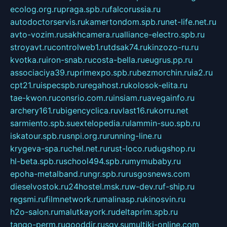
ecolog.org.ru
praga.spb.ru
falcorussia.ru
autodoctorservis.ru
kamertondom.spb.ru
net-life.net.ru
avto-vozim.ru
sakhcamera.ru
alliance-electro.spb.ru
stroyavt.ru
controlweb1.ru
tdsak74.ru
kinzozo-ru.ru
kvotka.ru
iron-snab.ru
costa-bella.ru
eugrus.pp.ru
associaciya39.ru
primexpo.spb.ru
bezmorchin.ru
ia2.ru
cpt21.ru
ispecspb.ru
regahost.ru
kolosok-elita.ru
tae-kwon.ru
consrio.com.ru
insiam.ru
avegainfo.ru
archery161.ru
bigencyclica.ru
vlast16.ru
korru.net
sarmiento.spb.su
extelopedia.ru
lammin-suo.spb.ru
iskatour.spb.ru
snpi.org.ru
running-line.ru
krygeva-spa.ru
chel.net.ru
rust-loco.ru
dugshop.ru
hl-beta.spb.ru
school494.spb.ru
mymubaby.ru
epoha-metalband.ru
ngr.spb.ru
rusgosnews.com
dieselvostok.ru
24hostel.msk.ru
w-dev.ru
f-ship.ru
regsmi.ru
filmnetwork.ru
malinasp.ru
kinosvin.ru
h2o-salon.ru
malutkayork.ru
deltaprim.spb.ru
tango-perm.ru
gooddir.ru
sgv.su
multiki-online.com