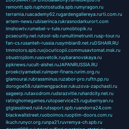
remontt.spb.ru
photostudia.spb.ru
myragon.ru
terramia.ru
academy62.ru
gardengallereya.ru
rti.com.ru
artem-news.ru
biserinca.ru
krasnodarkurort.com
imshowtv.ru
mebel-v-tule.ru
mobtopik.ru
pcsecurity.net.ru
tool-sib.ru
multimetrunit.ru
sp-tour.ru
fan-cs.ru
santeh-russia.ru
symbian9.net.ru
DSHAIR.RU
tmmotors.spb.ru
xjocuricopii.com
musavtomat.msk.ru
obustrojdom.ru
sovetcik.ru
ybaranovskaya.ru
ppknews.ru
cult-alshei.ru
JAPANRUSSIA.RU
proekciyamebel.ru
imper-finans.ru
rim.org.ru
glamourai.ru
brassminus.ru
zabor-pro.ru
ftn.pp.ru
dorogoe58.ru
laimengpacker.ru
kuzova-zapchasti.ru
sageerp.ru
taxodrom.ru
dsrazvitie.ru
hardcity.net.ru
ratinghomegames.ru
topservice25.ru
gubernyan.ru
gtglasslined.ru
ii4.ru
tssport.spb.ru
andorra24.com
blackwallstreet.ru
oboimos.ru
optim-doors.com.ru
ikuch.ru
nycr.org.ru
npa21.ru
vremya-ch.spb.ru