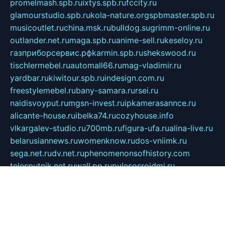
promelmash.spb.ru
ixtys.spb.ru
fccity.ru
glamourstudio.spb.ru
kola-nature.org
spbmaster.spb.ru
musicoutlet.ru
china.msk.ru
bulldog.su
grimm-online.ru
outlander.net.ru
maga.spb.ru
anime-sell.ru
keseloy.ru
газприборсервис.рф
karmin.spb.ru
shekswood.ru
tischlermebel.ru
automall66.ru
mag-vladimir.ru
yardbar.ru
kiwitour.spb.ru
indesign.com.ru
freestylemebel.ru
bany-samara.ru
rsei.ru
naidisvoyput.ru
mgsn-invest.ru
ipkamerasannce.ru
alicante-house.ru
ibelka74.ru
cozyhouse.info
vlkargalev-studio.ru
700mb.ru
figura-ufa.ru
alina-live.ru
belarusiannews.ru
womenknow.ru
dos-vniimk.ru
sega.net.ru
dv.net.ru
phenomenonsofhistory.com
telesputnik.net.ru
wall.pp.ru
pylesosroidmi.ru
gtc-clan.ru
cligs.ru
bibikazap.ru
popova.org.ru
netwhistler.spb.ru
bellvil.ru
bonzon.ru
iss-vladik.ru
defiparis.net.ru
las-gryzas.ru
amku.ru
electednews.spb.ru
feather.org.ru
spar72.ru
tankiigri.ru