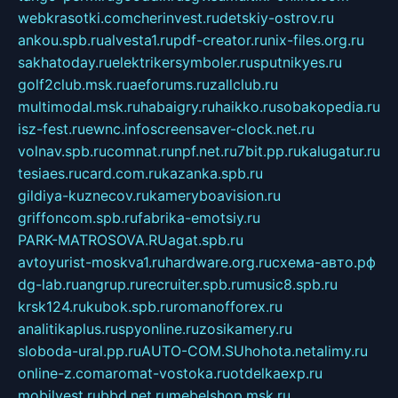
webkrasotki.com
cherinvest.ru
detskiy-ostrov.ru
ankou.spb.ru
alvesta1.ru
pdf-creator.ru
nix-files.org.ru
sakhatoday.ru
elektrikersymboler.ru
sputnikyes.ru
golf2club.msk.ru
aeforums.ru
zallclub.ru
multimodal.msk.ru
habaigry.ru
haikko.ru
sobakopedia.ru
isz-fest.ru
ewnc.info
screensaver-clock.net.ru
volnav.spb.ru
comnat.ru
npf.net.ru
7bit.pp.ru
kalugatur.ru
tesiaes.ru
card.com.ru
kazanka.spb.ru
gildiya-kuznecov.ru
kameryboavision.ru
griffoncom.spb.ru
fabrika-emotsiy.ru
PARK-MATROSOVA.RU
agat.spb.ru
avtoyurist-moskva1.ru
hardware.org.ru
схема-авто.рф
dg-lab.ru
angrup.ru
recruiter.spb.ru
music8.spb.ru
krsk124.ru
kubok.spb.ru
romanofforex.ru
analitikaplus.ru
spyonline.ru
zosikamery.ru
sloboda-ural.pp.ru
AUTO-COM.SU
hohota.net
alimy.ru
online-z.com
aromat-vostoka.ru
otdelkaexp.ru
mobilvest.ru
bbd.net.ru
mebelshop.msk.ru