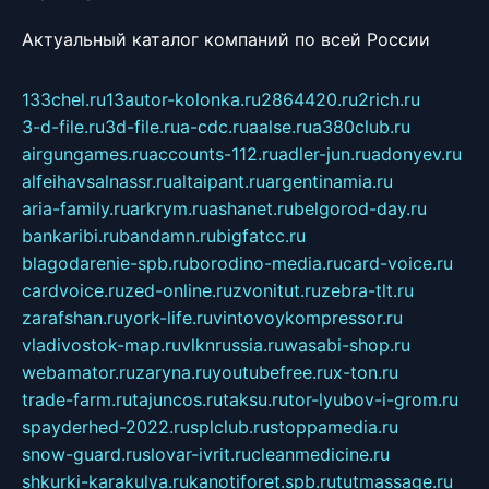
Актуальный каталог компаний по всей России
133chel.ru
13autor-kolonka.ru
2864420.ru
2rich.ru
3-d-file.ru
3d-file.ru
a-cdc.ru
aalse.ru
a380club.ru
airgungames.ru
accounts-112.ru
adler-jun.ru
adonyev.ru
alfeihavsalnassr.ru
altaipant.ru
argentinamia.ru
aria-family.ru
arkrym.ru
ashanet.ru
belgorod-day.ru
bankaribi.ru
bandamn.ru
bigfatcc.ru
blagodarenie-spb.ru
borodino-media.ru
card-voice.ru
cardvoice.ru
zed-online.ru
zvonitut.ru
zebra-tlt.ru
zarafshan.ru
york-life.ru
vintovoykompressor.ru
vladivostok-map.ru
vlknrussia.ru
wasabi-shop.ru
webamator.ru
zaryna.ru
youtubefree.ru
x-ton.ru
trade-farm.ru
tajuncos.ru
taksu.ru
tor-lyubov-i-grom.ru
spayderhed-2022.ru
splclub.ru
stoppamedia.ru
snow-guard.ru
slovar-ivrit.ru
cleanmedicine.ru
shkurki-karakulya.ru
kanotiforet.spb.ru
tutmassage.ru