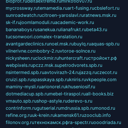
bioprot.ru
deltaextreme.ru
mirkotlov07.ru
mycrossway.ru
temamedia.ru
art-fusing.ru
cbslefort.ru
sunroadwatch.ru
citroen-yaroslavl.ru
ratnews.msk.ru
sk-if.ru
joomlamoduli.ru
academic-work.ru
bananaboys.ru
sanekua.ru
lianafrukt.ru
beta43.ru
tucsonwoori.com
alex-translation.ru
avantgardeclinics.ru
noel.msk.ru
buylq.ru
aquas-spb.ru
vilnerivne.com
bobry-2.ru
vtoroe-solnce.ru
nickysheen.ru
clockmir.ru
huntercraft.ru
стройокт.рф
webpixels.ru
pczz.msk.su
petrodvorets.spb.ru
nsintermed.spb.ru
avtovirazh-24.ru
jazzq.ru
czecot.ru
cruizi.spb.ru
spasskaya.spb.ru
kniris.ru
vkpeople.com
maminy-mysli.ru
arionorel.ru
khuseniosif.ru
dotmediacup.spb.ru
mebel-tiraspol.ru
all-books.biz
vmauto.spb.ru
shop-astyle.ru
derevo-s.ru
contrinform.ru
gutserial.ru
mdrussia.spb.ru
monod.ru
refine.org.ru
uk-krein.ru
kamensk61.ru
zooclub.info
filonov.org.ru
технокамск.рф
ra-spectr.ru
ooodriada.ru