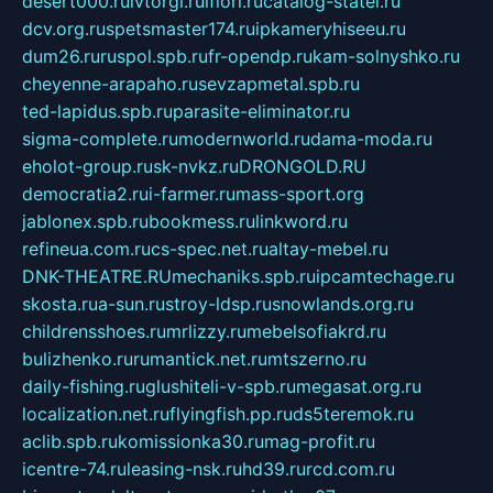
desert000.ru
ivtorgi.ru
ifiori.ru
catalog-statei.ru
dcv.org.ru
spetsmaster174.ru
ipkameryhiseeu.ru
dum26.ru
ruspol.spb.ru
fr-opendp.ru
kam-solnyshko.ru
cheyenne-arapaho.ru
sevzapmetal.spb.ru
ted-lapidus.spb.ru
parasite-eliminator.ru
sigma-complete.ru
modernworld.ru
dama-moda.ru
eholot-group.ru
sk-nvkz.ru
DRONGOLD.RU
democratia2.ru
i-farmer.ru
mass-sport.org
jablonex.spb.ru
bookmess.ru
linkword.ru
refineua.com.ru
cs-spec.net.ru
altay-mebel.ru
DNK-THEATRE.RU
mechaniks.spb.ru
ipcamtechage.ru
skosta.ru
a-sun.ru
stroy-ldsp.ru
snowlands.org.ru
childrensshoes.ru
mrlizzy.ru
mebelsofiakrd.ru
bulizhenko.ru
rumantick.net.ru
mtszerno.ru
daily-fishing.ru
glushiteli-v-spb.ru
megasat.org.ru
localization.net.ru
flyingfish.pp.ru
ds5teremok.ru
aclib.spb.ru
komissionka30.ru
mag-profit.ru
icentre-74.ru
leasing-nsk.ru
hd39.ru
rcd.com.ru