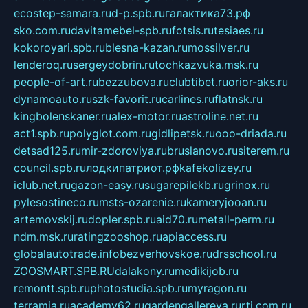
ecostep-samara.ru
d-p.spb.ru
галактика73.рф
sko.com.ru
davitamebel-spb.ru
fotsis.ru
tesiaes.ru
kokoroyari.spb.ru
blesna-kazan.ru
mossilver.ru
lenderoq.ru
sergeydobrin.ru
tochkazvuka.msk.ru
people-of-art.ru
bezzubova.ru
clubtibet.ru
orior-aks.ru
dynamoauto.ru
szk-favorit.ru
carlines.ru
flatnsk.ru
kingbolenskaner.ru
alex-motor.ru
astroline.net.ru
act1.spb.ru
polyglot.com.ru
gidlipetsk.ru
ooo-driada.ru
detsad125.ru
mir-zdoroviya.ru
bruslanovo.ru
siterem.ru
council.spb.ru
лодкипатриот.рф
kafekolizey.ru
iclub.net.ru
gazon-easy.ru
sugarepilekb.ru
grinox.ru
pylesostineco.ru
msts-ozarenie.ru
kameryjooan.ru
artemovskij.ru
dopler.spb.ru
aid70.ru
metall-perm.ru
ndm.msk.ru
ratingzooshop.ru
apiaccess.ru
globalautotrade.info
bezverhovskoe.ru
drsschool.ru
ZOOSMART.SPB.RU
dalakony.ru
medikijob.ru
remontt.spb.ru
photostudia.spb.ru
myragon.ru
terramia.ru
academy62.ru
gardengallereya.ru
rti.com.ru