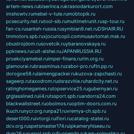
artem-news.ru
biserinca.ru
krasnodarkurort.com
imshowtv.ru
mebel-v-tule.ru
mobtopik.ru
pcsecurity.net.ru
tool-sib.ru
multimetrunit.ru
sp-tour.ru
fan-cs.ru
santeh-russia.ru
symbian9.net.ru
DSHAIR.RU
tmmotors.spb.ru
xjocuricopii.com
musavtomat.msk.ru
obustrojdom.ru
sovetcik.ru
ybaranovskaya.ru
ppknews.ru
cult-alshei.ru
JAPANRUSSIA.RU
proekciyamebel.ru
imper-finans.ru
rim.org.ru
glamourai.ru
brassminus.ru
zabor-pro.ru
ftn.pp.ru
dorogoe58.ru
laimengpacker.ru
kuzova-zapchasti.ru
sageerp.ru
taxodrom.ru
dsrazvitie.ru
hardcity.net.ru
ratinghomegames.ru
topservice25.ru
gubernyan.ru
gtglasslined.ru
ii4.ru
tssport.spb.ru
andorra24.com
blackwallstreet.ru
oboimos.ru
optim-doors.com.ru
ikuch.ru
nycr.org.ru
npa21.ru
vremya-ch.spb.ru
desert000.ru
ivtorgi.ru
ifiori.ru
catalog-statei.ru
dcv.org.ru
spetsmaster174.ru
ipkameryhiseeu.ru
dum26.ru
ruspol.spb.ru
fr-opendp.ru
kam-solnyshko.ru