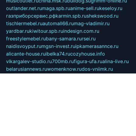
musicoutlet.ru
china.msk.ru
bulldog.su
grimm-online.ru
outlander.net.ru
maga.spb.ru
anime-sell.ru
keseloy.ru
газприборсервис.рф
karmin.spb.ru
shekswood.ru
tischlermebel.ru
automall66.ru
mag-vladimir.ru
yardbar.ru
kiwitour.spb.ru
indesign.com.ru
freestylemebel.ru
bany-samara.ru
rsei.ru
naidisvoyput.ru
mgsn-invest.ru
ipkamerasannce.ru
alicante-house.ru
ibelka74.ru
cozyhouse.info
vlkargalev-studio.ru
700mb.ru
figura-ufa.ru
alina-live.ru
belarusiannews.ru
womenknow.ru
dos-vniimk.ru
sega.net.ru
dv.net.ru
phenomenonsofhistory.com
telesputnik.net.ru
wall.pp.ru
pylesosroidmi.ru
gtc-clan.ru
cligs.ru
bibikazap.ru
popova.org.ru
netwhistler.spb.ru
bellvil.ru
bonzon.ru
iss-vladik.ru
defiparis.net.ru
las-gryzas.ru
amku.ru
electednews.spb.ru
feather.org.ru
spar72.ru
tankiigri.ru
dominus.com.ru
ibtree.ru
sanykool.pp.ru
unixlib.org.ru
menatep.spb.ru
gartenterrassen.ru
printeka.ru