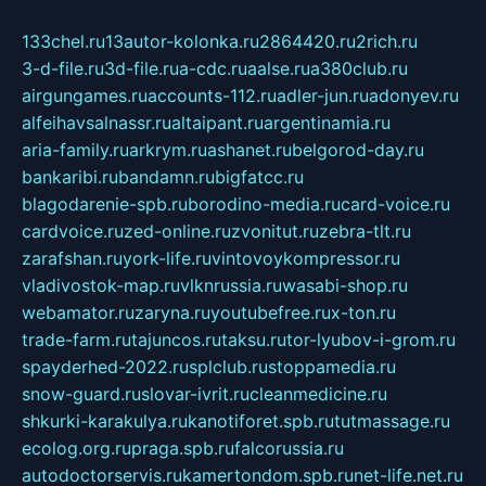
133chel.ru
13autor-kolonka.ru
2864420.ru
2rich.ru
3-d-file.ru
3d-file.ru
a-cdc.ru
aalse.ru
a380club.ru
airgungames.ru
accounts-112.ru
adler-jun.ru
adonyev.ru
alfeihavsalnassr.ru
altaipant.ru
argentinamia.ru
aria-family.ru
arkrym.ru
ashanet.ru
belgorod-day.ru
bankaribi.ru
bandamn.ru
bigfatcc.ru
blagodarenie-spb.ru
borodino-media.ru
card-voice.ru
cardvoice.ru
zed-online.ru
zvonitut.ru
zebra-tlt.ru
zarafshan.ru
york-life.ru
vintovoykompressor.ru
vladivostok-map.ru
vlknrussia.ru
wasabi-shop.ru
webamator.ru
zaryna.ru
youtubefree.ru
x-ton.ru
trade-farm.ru
tajuncos.ru
taksu.ru
tor-lyubov-i-grom.ru
spayderhed-2022.ru
splclub.ru
stoppamedia.ru
snow-guard.ru
slovar-ivrit.ru
cleanmedicine.ru
shkurki-karakulya.ru
kanotiforet.spb.ru
tutmassage.ru
ecolog.org.ru
praga.spb.ru
falcorussia.ru
autodoctorservis.ru
kamertondom.spb.ru
net-life.net.ru