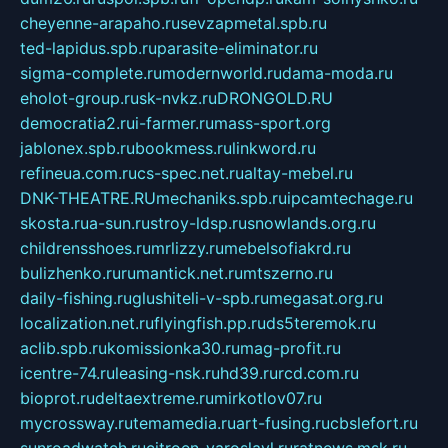
cheyenne-arapaho.ru
sevzapmetal.spb.ru
ted-lapidus.spb.ru
parasite-eliminator.ru
sigma-complete.ru
modernworld.ru
dama-moda.ru
eholot-group.ru
sk-nvkz.ru
DRONGOLD.RU
democratia2.ru
i-farmer.ru
mass-sport.org
jablonex.spb.ru
bookmess.ru
linkword.ru
refineua.com.ru
cs-spec.net.ru
altay-mebel.ru
DNK-THEATRE.RU
mechaniks.spb.ru
ipcamtechage.ru
skosta.ru
a-sun.ru
stroy-ldsp.ru
snowlands.org.ru
childrensshoes.ru
mrlizzy.ru
mebelsofiakrd.ru
bulizhenko.ru
rumantick.net.ru
mtszerno.ru
daily-fishing.ru
glushiteli-v-spb.ru
megasat.org.ru
localization.net.ru
flyingfish.pp.ru
ds5teremok.ru
aclib.spb.ru
komissionka30.ru
mag-profit.ru
icentre-74.ru
leasing-nsk.ru
hd39.ru
rcd.com.ru
bioprot.ru
deltaextreme.ru
mirkotlov07.ru
mycrossway.ru
temamedia.ru
art-fusing.ru
cbslefort.ru
sunroadwatch.ru
citroen-yaroslavl.ru
ratnews.msk.ru