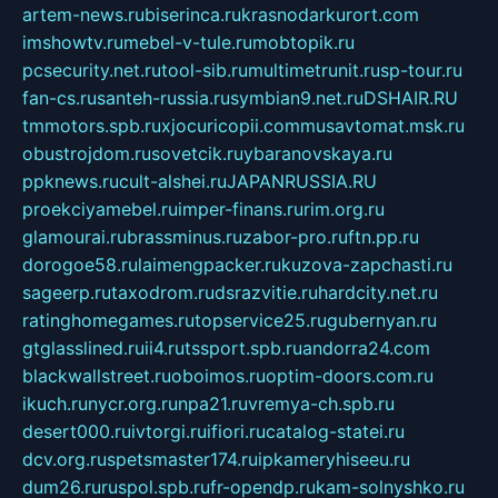
artem-news.ru
biserinca.ru
krasnodarkurort.com
imshowtv.ru
mebel-v-tule.ru
mobtopik.ru
pcsecurity.net.ru
tool-sib.ru
multimetrunit.ru
sp-tour.ru
fan-cs.ru
santeh-russia.ru
symbian9.net.ru
DSHAIR.RU
tmmotors.spb.ru
xjocuricopii.com
musavtomat.msk.ru
obustrojdom.ru
sovetcik.ru
ybaranovskaya.ru
ppknews.ru
cult-alshei.ru
JAPANRUSSIA.RU
proekciyamebel.ru
imper-finans.ru
rim.org.ru
glamourai.ru
brassminus.ru
zabor-pro.ru
ftn.pp.ru
dorogoe58.ru
laimengpacker.ru
kuzova-zapchasti.ru
sageerp.ru
taxodrom.ru
dsrazvitie.ru
hardcity.net.ru
ratinghomegames.ru
topservice25.ru
gubernyan.ru
gtglasslined.ru
ii4.ru
tssport.spb.ru
andorra24.com
blackwallstreet.ru
oboimos.ru
optim-doors.com.ru
ikuch.ru
nycr.org.ru
npa21.ru
vremya-ch.spb.ru
desert000.ru
ivtorgi.ru
ifiori.ru
catalog-statei.ru
dcv.org.ru
spetsmaster174.ru
ipkameryhiseeu.ru
dum26.ru
ruspol.spb.ru
fr-opendp.ru
kam-solnyshko.ru