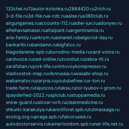
133chel.ru
13autor-kolonka.ru
2864420.ru
2rich.ru
3-d-file.ru
3d-file.ru
a-cdc.ru
aalse.ru
a380club.ru
airgungames.ru
accounts-112.ru
adler-jun.ru
adonyev.ru
alfeihavsalnassr.ru
altaipant.ru
argentinamia.ru
aria-family.ru
arkrym.ru
ashanet.ru
belgorod-day.ru
bankaribi.ru
bandamn.ru
bigfatcc.ru
blagodarenie-spb.ru
borodino-media.ru
card-voice.ru
cardvoice.ru
zed-online.ru
zvonitut.ru
zebra-tlt.ru
zarafshan.ru
york-life.ru
vintovoykompressor.ru
vladivostok-map.ru
vlknrussia.ru
wasabi-shop.ru
webamator.ru
zaryna.ru
youtubefree.ru
x-ton.ru
trade-farm.ru
tajuncos.ru
taksu.ru
tor-lyubov-i-grom.ru
spayderhed-2022.ru
splclub.ru
stoppamedia.ru
snow-guard.ru
slovar-ivrit.ru
cleanmedicine.ru
shkurki-karakulya.ru
kanotiforet.spb.ru
tutmassage.ru
ecolog.org.ru
praga.spb.ru
falcorussia.ru
autodoctorservis.ru
kamertondom.spb.ru
net-life.net.ru