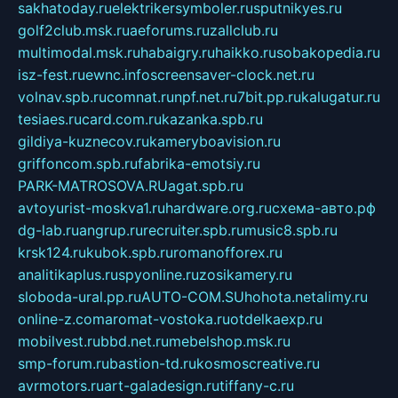
sakhatoday.ru
elektrikersymboler.ru
sputnikyes.ru
golf2club.msk.ru
aeforums.ru
zallclub.ru
multimodal.msk.ru
habaigry.ru
haikko.ru
sobakopedia.ru
isz-fest.ru
ewnc.info
screensaver-clock.net.ru
volnav.spb.ru
comnat.ru
npf.net.ru
7bit.pp.ru
kalugatur.ru
tesiaes.ru
card.com.ru
kazanka.spb.ru
gildiya-kuznecov.ru
kameryboavision.ru
griffoncom.spb.ru
fabrika-emotsiy.ru
PARK-MATROSOVA.RU
agat.spb.ru
avtoyurist-moskva1.ru
hardware.org.ru
схема-авто.рф
dg-lab.ru
angrup.ru
recruiter.spb.ru
music8.spb.ru
krsk124.ru
kubok.spb.ru
romanofforex.ru
analitikaplus.ru
spyonline.ru
zosikamery.ru
sloboda-ural.pp.ru
AUTO-COM.SU
hohota.net
alimy.ru
online-z.com
aromat-vostoka.ru
otdelkaexp.ru
mobilvest.ru
bbd.net.ru
mebelshop.msk.ru
smp-forum.ru
bastion-td.ru
kosmoscreative.ru
avrmotors.ru
art-galadesign.ru
tiffany-c.ru