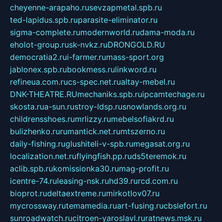
cheyenne-arapaho.ru
sevzapmetal.spb.ru
ted-lapidus.spb.ru
parasite-eliminator.ru
sigma-complete.ru
modernworld.ru
dama-moda.ru
eholot-group.ru
sk-nvkz.ru
DRONGOLD.RU
democratia2.ru
i-farmer.ru
mass-sport.org
jablonex.spb.ru
bookmess.ru
linkword.ru
refineua.com.ru
cs-spec.net.ru
altay-mebel.ru
DNK-THEATRE.RU
mechaniks.spb.ru
ipcamtechage.ru
skosta.ru
a-sun.ru
stroy-ldsp.ru
snowlands.org.ru
childrensshoes.ru
mrlizzy.ru
mebelsofiakrd.ru
bulizhenko.ru
rumantick.net.ru
mtszerno.ru
daily-fishing.ru
glushiteli-v-spb.ru
megasat.org.ru
localization.net.ru
flyingfish.pp.ru
ds5teremok.ru
aclib.spb.ru
komissionka30.ru
mag-profit.ru
icentre-74.ru
leasing-nsk.ru
hd39.ru
rcd.com.ru
bioprot.ru
deltaextreme.ru
mirkotlov07.ru
mycrossway.ru
temamedia.ru
art-fusing.ru
cbslefort.ru
sunroadwatch.ru
citroen-yaroslavl.ru
ratnews.msk.ru