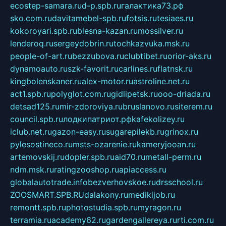
ecostep-samara.ru
d-p.spb.ru
галактика73.рф
sko.com.ru
davitamebel-spb.ru
fotsis.ru
tesiaes.ru
kokoroyari.spb.ru
blesna-kazan.ru
mossilver.ru
lenderoq.ru
sergeydobrin.ru
tochkazvuka.msk.ru
people-of-art.ru
bezzubova.ru
clubtibet.ru
orior-aks.ru
dynamoauto.ru
szk-favorit.ru
carlines.ru
flatnsk.ru
kingbolenskaner.ru
alex-motor.ru
astroline.net.ru
act1.spb.ru
polyglot.com.ru
gidlipetsk.ru
ooo-driada.ru
detsad125.ru
mir-zdoroviya.ru
bruslanovo.ru
siterem.ru
council.spb.ru
лодкипатриот.рф
kafekolizey.ru
iclub.net.ru
gazon-easy.ru
sugarepilekb.ru
grinox.ru
pylesostineco.ru
msts-ozarenie.ru
kameryjooan.ru
artemovskij.ru
dopler.spb.ru
aid70.ru
metall-perm.ru
ndm.msk.ru
ratingzooshop.ru
apiaccess.ru
globalautotrade.info
bezverhovskoe.ru
drsschool.ru
ZOOSMART.SPB.RU
dalakony.ru
medikijob.ru
remontt.spb.ru
photostudia.spb.ru
myragon.ru
terramia.ru
academy62.ru
gardengallereya.ru
rti.com.ru