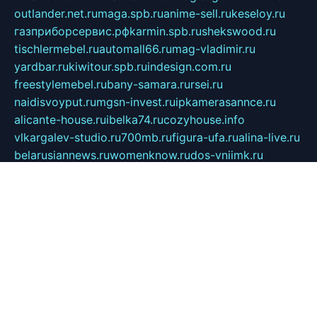
outlander.net.ru
maga.spb.ru
anime-sell.ru
keseloy.ru
газприборсервис.рф
karmin.spb.ru
shekswood.ru
tischlermebel.ru
automall66.ru
mag-vladimir.ru
yardbar.ru
kiwitour.spb.ru
indesign.com.ru
freestylemebel.ru
bany-samara.ru
rsei.ru
naidisvoyput.ru
mgsn-invest.ru
ipkamerasannce.ru
alicante-house.ru
ibelka74.ru
cozyhouse.info
vlkargalev-studio.ru
700mb.ru
figura-ufa.ru
alina-live.ru
belarusiannews.ru
womenknow.ru
dos-vniimk.ru
sega.net.ru
dv.net.ru
phenomenonsofhistory.com
telesputnik.net.ru
wall.pp.ru
pylesosroidmi.ru
gtc-clan.ru
cligs.ru
bibikazap.ru
popova.org.ru
netwhistler.spb.ru
bellvil.ru
bonzon.ru
iss-vladik.ru
defiparis.net.ru
las-gryzas.ru
amku.ru
electednews.spb.ru
feather.org.ru
spar72.ru
tankiigri.ru
dominus.com.ru
ibtree.ru
sanykool.pp.ru
unixlib.org.ru
menatep.spb.ru
gartenterrassen.ru
printeka.ru
skvozilka.com.ru
parkovka-pub.ru
lovemobi.ru
art-ru.ru