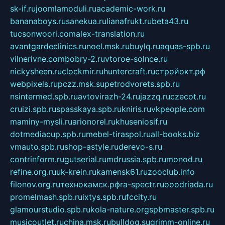
sk-if.ru
joomlamoduli.ru
academic-work.ru
bananaboys.ru
sanekua.ru
lianafrukt.ru
beta43.ru
tucsonwoori.com
alex-translation.ru
avantgardeclinics.ru
noel.msk.ru
buylq.ru
aquas-spb.ru
vilnerivne.com
bobry-2.ru
vtoroe-solnce.ru
nickysheen.ru
clockmir.ru
huntercraft.ru
стройокт.рф
webpixels.ru
pczz.msk.su
petrodvorets.spb.ru
nsintermed.spb.ru
avtovirazh-24.ru
jazzq.ru
czecot.ru
cruizi.spb.ru
spasskaya.spb.ru
kniris.ru
vkpeople.com
maminy-mysli.ru
arionorel.ru
khuseniosif.ru
dotmediacup.spb.ru
mebel-tiraspol.ru
all-books.biz
vmauto.spb.ru
shop-astyle.ru
derevo-s.ru
contrinform.ru
gutserial.ru
mdrussia.spb.ru
monod.ru
refine.org.ru
uk-krein.ru
kamensk61.ru
zooclub.info
filonov.org.ru
технокамск.рф
ra-spectr.ru
ooodriada.ru
promelmash.spb.ru
ixtys.spb.ru
fccity.ru
glamourstudio.spb.ru
kola-nature.org
spbmaster.spb.ru
musicoutlet.ru
china.msk.ru
bulldog.su
grimm-online.ru