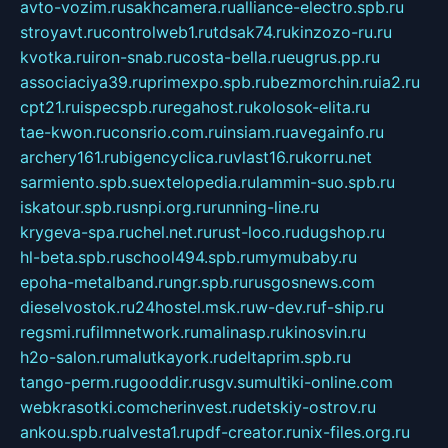
avto-vozim.ru
sakhcamera.ru
alliance-electro.spb.ru
stroyavt.ru
controlweb1.ru
tdsak74.ru
kinzozo-ru.ru
kvotka.ru
iron-snab.ru
costa-bella.ru
eugrus.pp.ru
associaciya39.ru
primexpo.spb.ru
bezmorchin.ru
ia2.ru
cpt21.ru
ispecspb.ru
regahost.ru
kolosok-elita.ru
tae-kwon.ru
consrio.com.ru
insiam.ru
avegainfo.ru
archery161.ru
bigencyclica.ru
vlast16.ru
korru.net
sarmiento.spb.su
extelopedia.ru
lammin-suo.spb.ru
iskatour.spb.ru
snpi.org.ru
running-line.ru
krygeva-spa.ru
chel.net.ru
rust-loco.ru
dugshop.ru
hl-beta.spb.ru
school494.spb.ru
mymubaby.ru
epoha-metalband.ru
ngr.spb.ru
rusgosnews.com
dieselvostok.ru
24hostel.msk.ru
w-dev.ru
f-ship.ru
regsmi.ru
filmnetwork.ru
malinasp.ru
kinosvin.ru
h2o-salon.ru
malutkayork.ru
deltaprim.spb.ru
tango-perm.ru
gooddir.ru
sgv.su
multiki-online.com
webkrasotki.com
cherinvest.ru
detskiy-ostrov.ru
ankou.spb.ru
alvesta1.ru
pdf-creator.ru
nix-files.org.ru